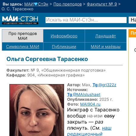
Вы здесь:
МАИ
♥
СтЭн
>
Про преподов
>
Факультет № 9
>
О. С. Тарасенко
Пл
Про преподов
Информбюро
Ландшафт
МАИ
Символика МАИ
Публикации
МАИ
и маёвцы
Ольга Сергеевна Тарасенко
Факультет:
№ 9, «Общеинженерная подготовка»
Кафедра:
904, «Инженерная графика»
Автор:
Max,
Tg
@gri322z
Источник:
Tg
@MAIslushaet
Опубликовано:
2025 г.
Фото:
MAI904.ru
Инжграф с Тарасенко
вообще
на изи
easy
закрыть —
раз
плюнуть.
(
См.
наш
редакционный