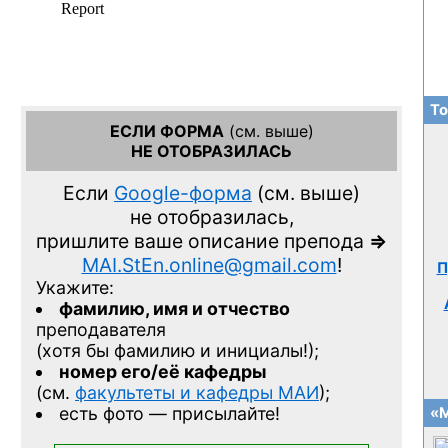
То
ЕСЛИ ФОРМА
(см. выше)
НЕ ОТОБРАЗИЛАСЬ
Если
Google-форма
(см. выше)
не отобразилась,
пришлите ваше описание препода
=>
MAI.StEn.online@gmail.com
!
П
Укажите:
фамилию, имя и отчество
преподавателя
(хотя бы фамилию и инициалы!);
номер его/её кафедры
(см.
факультеты и кафедры МАИ
);
есть фото — присылайте!
«М