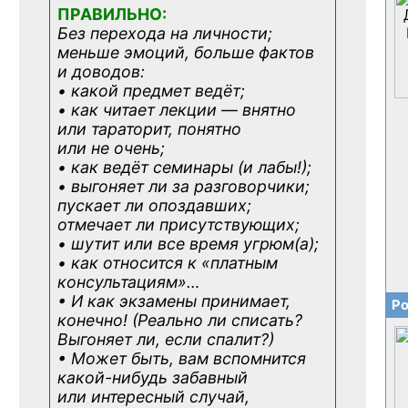
ПРАВИЛЬНО:
Без перехода на личности;
меньше эмоций, больше фактов
и доводов:
• какой предмет ведёт;
• как читает лекции — внятно
или тараторит, понятно
или не очень;
• как ведёт семинары (и лабы!);
• выгоняет ли за разговорчики;
пускает ли опоздавших;
отмечает ли присутствующих;
• шутит или все время угрюм(а);
• как относится к «платным
консультациям»
…
• И как экзамены принимает,
Ро
конечно! (Реально ли списать?
Выгоняет ли, если спалит?)
• Может быть, вам вспомнится
какой-нибудь
забавный
или интересный случай,