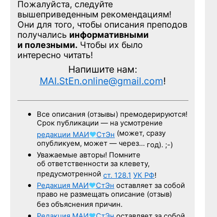
Пожалуйста, следуйте
вышеприведенным рекомендациям!
Они для того, чтобы описания преподов
получались
информативными
и полезными.
Чтобы их было
интересно читать!
Напишите нам:
MAI.StEn.online@gmail.com
!
Все описания (отзывы) премодерируются!
Срок публикации — на усмотрение
(может, сразу
редакции
МАИ
♥
СтЭн
опубликуем, может — через…
год). ;-)
Уважаемые авторы! Помните
об ответственности за клевету,
предусмотренной
ст. 128.1
УК РФ
!
Редакция
МАИ
♥
СтЭн
оставляет за собой
право не размещать описание (отзыв)
без объяснения причин.
Редакция
МАИ
♥
СтЭн
оставляет за собой