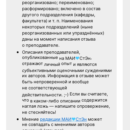
реорганизовано; переименовано;
расформировано; включено в состав
другого подразделения (кафедры,
факультета) и т. п. Наименования
некоторых подразделений (ныне
реорганизованных или упразднённых)
даны на момент написания отзыва
о преподавателе.
Описания преподавателей,
опубликованные
,
на
МАИ
♥
СтЭн
отражают
опыт
личный
и являются
субъективными оценочными суждениями
их авторов. Информация в отзыве может
быть непроверенной и вообще
не соответствующей
Если вы считаете,
действительности. ;-)
что
содержится
в каком-либо описании
наглая ложь — напишите опровержение,
не стесняйтесь!
Мнение
редакции
МАИ
♥
СтЭн
может
не совпадать с мнениями авторов