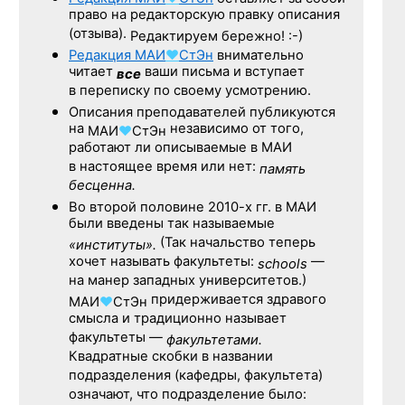
право на редакторскую правку описания
(отзыва).
Редактируем бережно! :-)
Редакция
МАИ
♥
СтЭн
внимательно
читает
ваши письма и вступает
все
в переписку по своему усмотрению.
Описания преподавателей публикуются
на
независимо от того,
МАИ
♥
СтЭн
работают ли описываемые в МАИ
в настоящее время или нет:
память
бесценна.
Во второй половине
2010-х гг.
в МАИ
были введены так называемые
(Так начальство теперь
«институты».
хочет называть факультеты:
—
schools
на манер западных университетов.)
придерживается здравого
МАИ
♥
СтЭн
смысла и традиционно называет
факультеты —
факультетами.
Квадратные скобки в названии
подразделения (кафедры, факультета)
означают, что подразделение было: