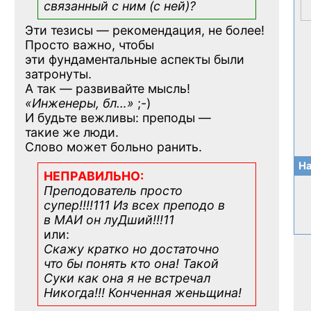
связанный с ним (с ней)?
Эти тезисы — рекомендация, не более!
Просто важно, чтобы
эти фундаментальные аспекты были
затронуты.
А так — развивайте мысль!
«Инженеры, бл…»
;-)
И будьте вежливы: преподы —
такие же люди.
Слово может больно ранить.
На
НЕПРАВИЛЬНО:
Преподователь просто
супер!!!!111 Из всех преподо в
в МАИ он луДший!!!11
или:
Скажу кратко но достаточно
что бы понять кто она! Такой
Суки как она я не встречал
Никогда!!! Конченная
женьщина!