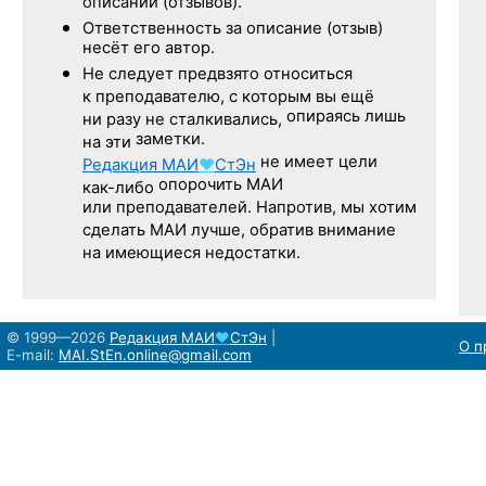
описаний (отзывов).
Ответственность
за описание
(отзыв)
несёт его автор.
Не следует
предвзято относиться
к преподавателю,
с которым
вы ещё
опираясь лишь
ни разу
не сталкивались,
заметки.
на эти
не имеет цели
Редакция
МАИ
♥
СтЭн
опорочить МАИ
как-либо
или преподавателей. Напротив, мы хотим
сделать МАИ лучше, обратив внимание
на имеющиеся недостатки.
© 1999—2026
Редакция
МАИ
♥
СтЭн
|
О п
E-mail:
MAI.StEn.online@gmail.com