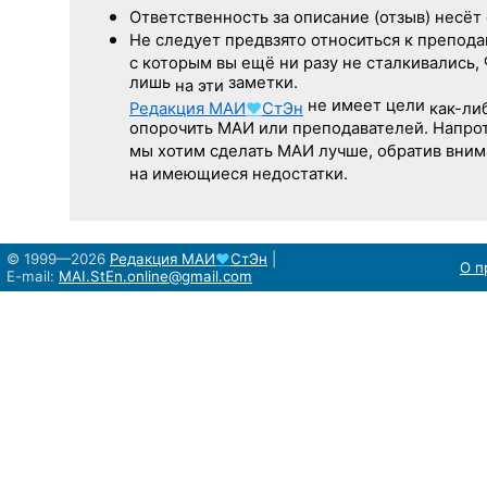
Ответственность
за описание
(отзыв) несёт 
Не следует
предвзято относиться
к препода
с которым
вы ещё
ни разу
не сталкивались,
лишь
заметки.
на эти
не имеет цели
Редакция
МАИ
♥
СтЭн
как-ли
опорочить МАИ или преподавателей. Напрот
мы хотим сделать МАИ лучше, обратив вни
на имеющиеся недостатки.
© 1999—2026
Редакция
МАИ
♥
СтЭн
|
О п
E-mail:
MAI.StEn.online@gmail.com