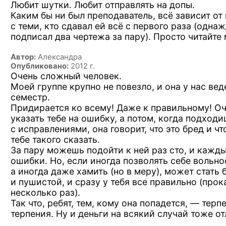
Любит шутки. Любит отправлять на допы.
Каким бы ни был преподаватель, всё зависит от 
с теми, кто сдавал ей всё с первого раза (одна
подписал два чертежа за пару). Просто читайте
Автор:
Александра
Опубликовано:
2012 г.
Очень сложный человек.
Моей группе крупно не повезло, и она у нас ве
семестр.
Придирается ко всему! Даже к правильному! О
указать тебе на ошибку, а потом, когда подходи
с исправлениями, она говорит, что это бред и чт
тебе такого сказать.
За пару можешь подойти к ней раз сто, и кажды
ошибки. Но, если иногда позволять себе вольнос
а иногда даже хамить (но в меру), может стать 
и пушистой, и сразу у тебя все правильно (про
несколько раз).
Так что, ребят, тем, кому она попадется, — терп
терпения. Ну и деньги на всякий случай тоже о