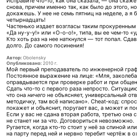
Исправите
что-то,
как она сказала, — она скаже
снова, причем именно так, как было до этого, но
докажешь. У нее не семь пятниц на неделе, а я б
четырнадцать!
Частенько издает возгласы таким прокуренным
«Да ну-у-у!»
или
«О-о-о!»,
типа, вы ее
чем-то
«у
Кто хоть раз на нее наткнулся — тот попал. Сда
долго. До самого посинения!
Автор:
Obolensky
Опубликовано:
2010 г.
Мой первый преподаватель по инженерной гра
Постоянное выражение на лице: «Мля, заколеба
оправдывается при проверке работ и при общен
Сдать
что-то
с первого раза непросто. Ситуацию
что она
ничего
не объясняет, универсальный отв
методичку, там всё написано».
Cheat-код:
спрос
покажет и объяснит, поругает вас, а может и по
Если у вас не сдана вторая работа, третью она 
не станет ни за что. Договориться невозможно.
Ругается, когда
кто-то
стоит у неё за спиной или
на парту перед ней и нервно теребит чертёж в 