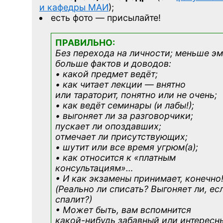
и кафедры МАИ
);
есть фото — присылайте!
ПРАВИЛЬНО:
Без перехода на личности; меньше э
больше фактов и доводов:
• какой предмет ведёт;
• как читает лекции — внятно
или тараторит, понятно или не очень;
• как ведёт семинары (и лабы!);
• выгоняет ли за разговорчики;
пускает ли опоздавших;
отмечает ли присутствующих;
• шутит или все время угрюм(а);
• как относится к «платным
консультациям»
…
• И как экзамены принимает, конечно
(Реально ли списать? Выгоняет ли, ес
спалит?)
• Может быть, вам вспомнится
какой-нибудь
забавный или интересн