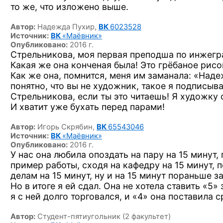
то же, что изложено выше.
Автор:
Надежда Пухир,
ВК
6023528
Источник:
ВК
«Маёвник»
Опубликовано:
2016 г.
Стрельникова, моя первая преподша по инжег
Какая же она конченая была! Это грёбаное рисов
Как же она, помнится, меня им заманала: «Наде
понятно, что вы не художник, такое я подписыва
Стрельникова, если ты это читаешь! Я художку 
И хватит уже бухать перед парами!
Автор:
Игорь Скрябин,
ВК
65543046
Источник:
ВК
«Маёвник»
Опубликовано:
2016 г.
У нас она любила опоздать на пару на 15 минут,
пример работы, сходя на кафедру на 15 минут, 
делам на 15 минут, ну и на 15 минут пораньше з
Но в итоге я ей сдал. Она не хотела ставить «5» 
я с ней долго торговался, и «4» она поставила с
Автор:
Студент-пятиугольник (2 факультет)