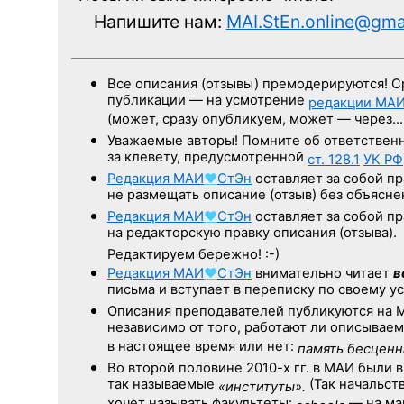
Напишите нам:
MAI.StEn.online@gma
Все описания (отзывы) премодерируются! С
публикации — на усмотрение
редакции
МА
(может, сразу опубликуем, может — через
Уважаемые авторы! Помните об ответствен
за клевету, предусмотренной
ст. 128.1
УК РФ
Редакция
МАИ
♥
СтЭн
оставляет за собой пр
не размещать описание (отзыв) без объясне
Редакция
МАИ
♥
СтЭн
оставляет за собой пр
на редакторскую правку описания (отзыва).
Редактируем бережно! :-)
Редакция
МАИ
♥
СтЭн
внимательно читает
в
письма и вступает в переписку по своему у
Описания преподавателей публикуются на
независимо от того, работают ли описывае
в настоящее время или нет:
память бесценн
Во второй половине
2010-х гг.
в МАИ были 
так называемые
(Так начальст
«институты».