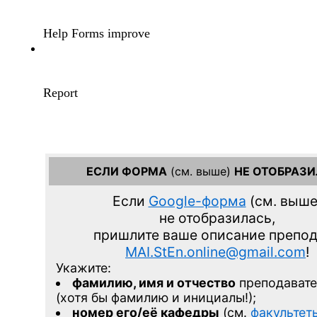
ЕСЛИ ФОРМА
(см. выше)
НЕ ОТОБРАЗ
Если
Google-форма
(см. выше
не отобразилась,
пришлите ваше описание препо
MAI.StEn.online@gmail.com
!
Укажите:
фамилию, имя и отчество
преподавате
(хотя бы фамилию и инициалы!);
номер его/её кафедры
(см.
факультет