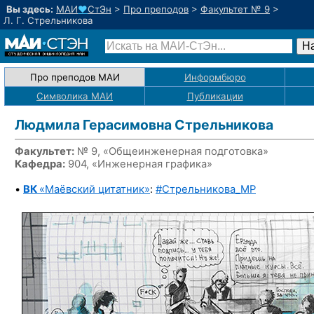
Вы здесь:
МАИ
♥
СтЭн
>
Про преподов
>
Факультет № 9
>
Л. Г. Стрельникова
Про преподов МАИ
Информбюро
Символика МАИ
Публикации
Людмила Герасимовна Стрельникова
Факультет:
№ 9, «Общеинженерная подготовка»
Кафедра:
904, «Инженерная графика»
•
ВК
«Маёвский цитатник»
:
#Стрельникова_MP