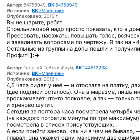
Автор:
64758949,
ВК
64758949
Источник:
ВК
«Маёвник»
Опубликовано:
2016 г.
Вы не шарите, ребят.
Стрельниковой надо просто показать, кто в дом
Прессовать, наезжать, повышать голос, всячес
и заваливать вопросами по чертежу. Я так на «4
Остальные из группы на допы пошли и получили
Профит!
]:->
Автор:
Георгий Тейтельбаум,
ВК
144512238
Источник:
ВК
«Маёвник»
Опубликовано:
2016 г.
4,5 часа сидел у неё — и отослала на платку, д
(две подписи осталось). Она в маразме, лишь и
проскакивает
что-то
толковое, а так — только 
и хреново шутит.
Сегодня за полтора часа посмотрела четырёх ч
(на каждого потратив минуты по три максимум)
посмотрела в список присутствующих.
А если прийти заново, как ни в чем не бывало, 
плавал: она укажет одну, максимум две ошибки