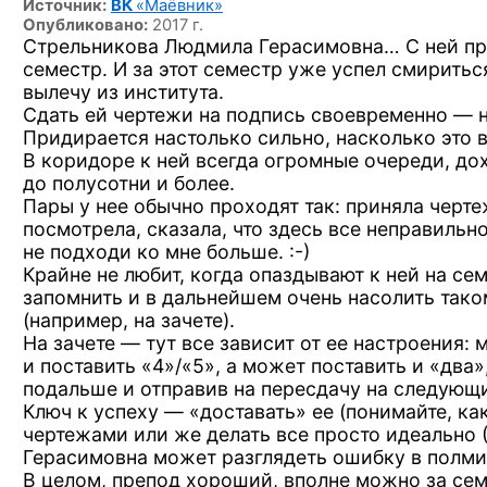
Источник:
ВК
«Маёвник»
Опубликовано:
2017 г.
Стрельникова Людмила Герасимовна… С ней пр
семестр. И за этот семестр уже успел смириться
вылечу из института.
Сдать ей чертежи на подпись своевременно — 
Придирается настолько сильно, насколько это 
В коридоре к ней всегда огромные очереди, д
до полусотни и более.
Пары у нее обычно проходят так: приняла чертеж
посмотрела, сказала, что здесь все неправильн
не подходи ко мне
больше. :-)
Крайне не любит, когда опаздывают к ней на с
запомнить и в дальнейшем очень насолить тако
(например, на зачете).
На зачете — тут все зависит от ее настроения:
и поставить «4»/«5»,
а может поставить и «два»
подальше и отправив на пересдачу на следующ
Ключ к успеху — «доставать» ее (понимайте, ка
чертежами или же делать все просто идеально
Герасимовна может разглядеть ошибку в полми
В целом, препод хороший, вполне можно за сем