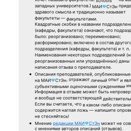
хочет называть факультеты:
— на ма
schools
западных университетов.)
приде
МАИ
♥
СтЭн
здравого смысла и традиционно называет
факультеты —
факультетами.
Квадратные скобки в названии подразделен
(кафедры, факультета) означают, что подра
было: реорганизовано; переименовано;
расформировано; включено в состав другог
подразделения (кафедры, факультета) и т. п.
Наименования некоторых подразделений (
реорганизованных или упразднённых) даны
написания отзыва о преподавателе.
Описания преподавателей, опубликованные
, отражают
опыт
на
МАИ
♥
СтЭн
личный
и яв
их
субъективными оценочными суждениями
Информация в отзыве может быть непрове
и вообще не соответствующей
действительн
Если вы считаете, что
в каком-либо описани
содержится наглая ложь — напишите опров
не стесняйтесь!
Мнение
редакции
МАИ
♥
СтЭн
может не сов
с мнениями авторов описаний (отзывов).