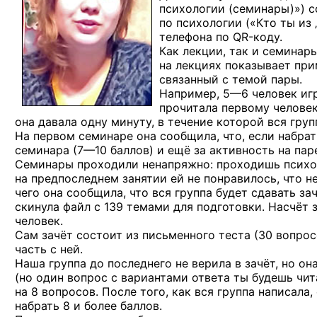
психологии (семинары)») с
по психологии («Кто ты из 
телефона
по QR-коду.
Как лекции, так и семинар
на лекциях показывает при
связанный с темой пары.
Например,
5—6 человек
игр
прочитала первому человек
она давала одну минуту, в течение которой вся гру
На первом семинаре она сообщила, что, если набрат
семинара
(7—10 баллов)
и ещё за активность на пар
Семинары проходили ненапряжно: проходишь психол
на предпоследнем занятии ей не понравилось, что
чего она сообщила, что вся группа будет сдавать за
скинула файл с 139 темами для подготовки. Насчёт з
человек.
Сам зачёт состоит из письменного теста (30 вопрос
часть с ней.
Наша группа до последнего не верила в зачёт, но она
(но один вопрос с вариантами ответа ты будешь чи
на 8 вопросов. После того, как вся группа написала,
набрать 8 и более баллов.