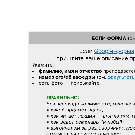
ЕСЛИ ФОРМА
(см
Если
Google-форма
пришлите ваше описание 
Укажите:
фамилию, имя и отчество
преподавате
номер его/её кафедры
(см.
факультет
есть фото — присылайте!
ПРАВИЛЬНО:
Без перехода на личности; меньше 
• какой предмет ведёт;
• как читает лекции — внятно или т
• как ведёт семинары (и лабы!);
• выгоняет ли за разговорчики; пус
отмечает ли присутствующих;