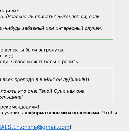
ьтациям»
…
о! (Реально ли списать? Выгоняет ли, если
й-нибудь
забавный или интересный случай,
е аспекты были затронуты.
л…»
;-)
юди. Слово может больно ранить.
з всех преподо в в МАИ он луДший!!!11
понять кто она! Такой Суки как она
женьщина!
 рекомендациям!
получались
информативными и полезными.
Чтобы
AI.StEn.online@gmail.com
!