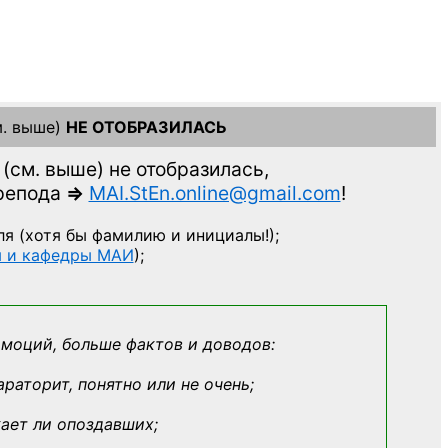
. выше)
НЕ ОТОБРАЗИЛАСЬ
(см. выше)
не отобразилась,
препода
=>
MAI.StEn.online@gmail.com
!
ля
(хотя бы фамилию и инициалы!);
ы и кафедры МАИ
);
эмоций, больше фактов и доводов:
араторит, понятно или не очень;
кает ли опоздавших;