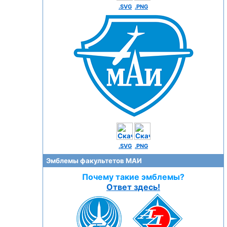
.SVG
.PNG
.SVG
.PNG
Эмблемы факультетов МАИ
Почему такие эмблемы?
Ответ здесь!