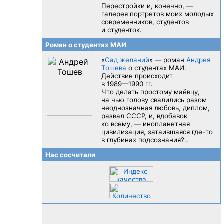
Перестройки и, конечно, —
галерея портретов моих молодых
современников, студентов
и студенток.
Роман о студентах МАИ
«
Сад желаний
» — роман
Андрея
Тошева
о студентах МАИ.
Действие происходит
в 1989—1990 гг.
Что делать простому маёвцу,
на чью голову свалились разом
неоднозначная любовь, диплом,
развал CCCP, и, вдобавок
ко всему, — инопланетная
цивилизация, затаившаяся
где-то
в глубинах подсознания?..
Нас сосчитали