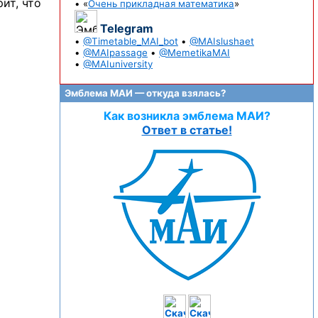
ит, что
• «
Очень прикладная математика
»
Telegram
•
@Timetable_MAI_bot
•
@MAIslushaet
•
@MAIpassage
•
@MemetikaMAI
•
@MAIuniversity
Эмблема МАИ — откуда взялась?
Как возникла эмблема МАИ?
Ответ в статье!