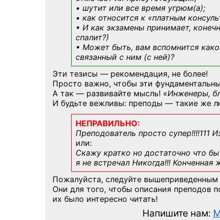
• шутит или все время угрюм(а);
• как относится к «платным консул
• И как экзамены принимает, конечн
спалит?)
• Может быть, вам вспомнится
како
связанный с ним (с ней)?
Эти тезисы — рекомендация, не более!
Просто важно, чтобы эти фундаментальны
А так — развивайте мысль!
«Инженеры, б
И будьте вежливы: преподы — такие же л
НЕПРАВИЛЬНО:
Преподователь просто супер!!!!111 И
или:
Скажу кратко но достаточно что бы 
я не встречал Никогда!!! Конченная
Пожалуйста, следуйте вышеприведенным
Они для того, чтобы описания преподов 
их было интересно читать!
Напишите нам:
M