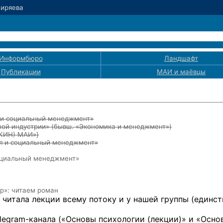
Ширяева
Информбюро
Ландшафт
Публикации
МАИ
и маёвцы
я и социальный менеджмент»
ой индустрии» (бывш. «Экономика и менеджмент»)
ЭКИН) МАИ»}
ия и социальный менеджмент»
социальный менеджмент»
р»: читаем роман
 читала лекции всему потоку и у нашей группы (единст
Telegram-канала («Основы психологии (лекции)» и «Осно