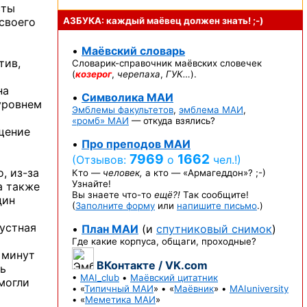
сты
 своего
АЗБУКА: каждый маёвец должен
знать! ;-)
•
Маёвский словарь
тив,
Словарик-справочник
маёвских словечек
(
козерог
,
черепаха
,
ГУК…
).
на
•
Символика МАИ
уровнем
Эмблемы факультетов
,
эмблема МАИ
,
«ромб» МАИ
— откуда взялись?
ещение
•
Про преподов МАИ
7969
1662
(Отзывов:
о
чел.!)
о,
из-за
Кто —
человек,
а кто —
«Армагеддон»? ;-)
Узнайте!
а также
Вы знаете
что-то
ещё?!
Так сообщите!
дин
(
Заполните форму
или
напишите письмо
.)
 устная
•
План МАИ
(и
спутниковый снимок
)
Где какие корпуса, общаги, проходные?
 минут
ВКонтакте / VK.com
ть
•
MAI_club
•
Маёвский цитатник
смогли
• «
Типичный МАИ
» • «
Маёвник
» •
MAIuniversity
• «
Меметика МАИ
»