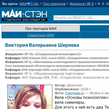
Вы здесь:
МАИ
♥
СтЭн
>
Про преподов
>
Факультет № 9
>
В. В. 
Про преподов МАИ
Символика МАИ
Виктория Валерьевна Ширяева
Факультет:
№ 10, «
[Социальный инжиниринг]
»
Кафедра:
009
(позже 514, ныне 920)
, «Социология, психологи
Факультет:
№ 5, «Экономика и менеджмент высокотехнологичн
{так называемый «Инженерно-экономический институт (ИНЖ
Кафедра:
514
(прежде 009, ныне 920)
, «Социология, психолог
Факультет:
№ 9, «Общеинженерная подготовка»
Кафедра:
920 (прежде 009, 514), «Социология, психология и 
Автор:
Двоечник
Опубликовано:
2026 г.
Фото:
Смотрим.ru
— «Война и ми
Вела «Основы психологии»:
вела семинары.
Для этого у неё есть два 