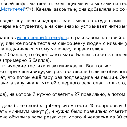
о всей информацией, презентациями и ссылками на те
„
Мстителей
“?»). Каналы закрытые; она добавляла их со
ы ведет шутливо и задорно, заигрывая со студентами:
меры на студентах, а на семинарах устраивает интерак
али в «
испорченный телефон
» с рассказом, который о
у; или же после теста на самооценку людям с низким 
ппа подчинялась этому
человеку-«правителю».
ь 70 баллов, то будет «автомат». Баллы ставит за пос
е (примерно 5 баллов).
огические тестики и активничаешь. Вот только
 некоторые индивидуумы разговаривали больше обычног
чёт, что потом ещё пару раз подтвердила на лекции. Он
ачета запугивала, что ей с первого раза сдал только о
ов), на который нужно ответить 27 правильно, а потом
 дала (с её слов)
«light-версию»
теста: 10 вопросов и 6
тать минимум минуту), и нужно было правильно ответи
 она объявила всем результат. Итого 4 человека из 30 