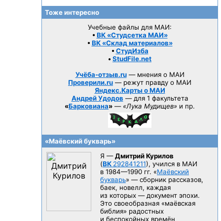
Тоже интересно
Учебные файлы для МАИ:
•
ВК «Студсетка МАИ»
•
ВК «Склад материалов»
•
СтудИзба
•
StudFile.net
Учёба-отзыв.ru
— мнения о МАИ
Проверили.ru
— режут правду о МАИ
Яндекс.Карты о МАИ
Андрей Удодов
— для 1 факультета
«
Барковиана
»
—
«Лука Мудищев»
и пр.
«Маёвский букварь»
Я —
Дмитрий Курилов
(
ВК
292841211
), учился в МАИ
в 1984—1990 гг.
«
Маёвский
букварь
» — сборник рассказов,
баек, новелл, каждая
из которых — документ эпохи.
Это своеобразная «маёвская
библия» радостных
и беспокойных времён