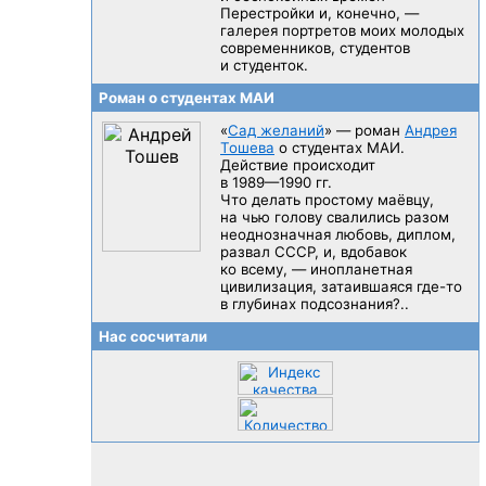
Перестройки и, конечно, —
галерея портретов моих молодых
современников, студентов
и студенток.
Роман о студентах МАИ
«
Сад желаний
» — роман
Андрея
Тошева
о студентах МАИ.
Действие происходит
в 1989—1990 гг.
Что делать простому маёвцу,
на чью голову свалились разом
неоднозначная любовь, диплом,
развал CCCP, и, вдобавок
ко всему, — инопланетная
цивилизация, затаившаяся
где-то
в глубинах подсознания?..
Нас сосчитали