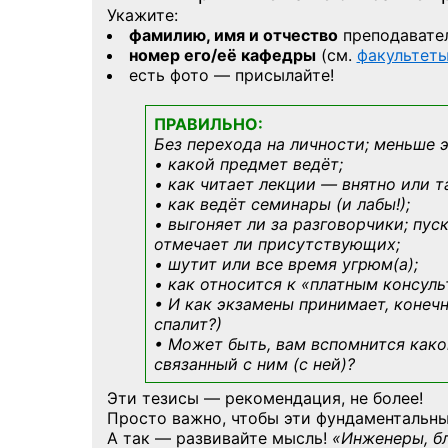
Укажите:
фамилию, имя и отчество
преподавате
номер его/её кафедры
(см.
факультет
есть фото — присылайте!
ПРАВИЛЬНО:
Без перехода на личности; меньше 
• какой предмет ведёт;
• как читает лекции — внятно или т
• как ведёт семинары (и лабы!);
• выгоняет ли за разговорчики; пус
отмечает ли присутствующих;
• шутит или все время угрюм(а);
• как относится к «платным консул
• И как экзамены принимает, конечн
спалит?)
• Может быть, вам вспомнится
како
связанный с ним (с ней)?
Эти тезисы — рекомендация, не более!
Просто важно, чтобы эти фундаментальны
А так — развивайте мысль!
«Инженеры, б