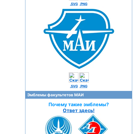
.SVG
.PNG
.SVG
.PNG
Эмблемы факультетов МАИ
Почему такие эмблемы?
Ответ здесь!