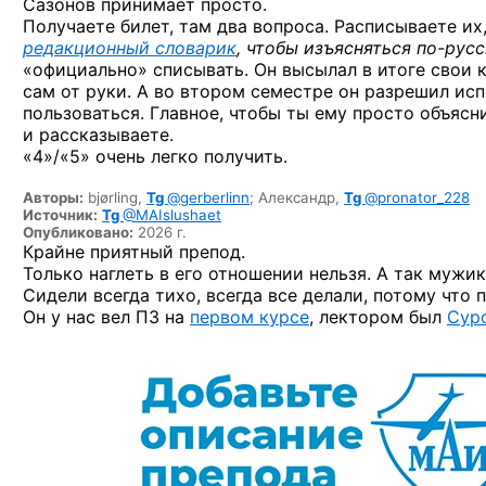
Сазонов принимает просто.
Получаете билет, там два вопроса. Расписываете и
редакционный словарик
, чтобы изъясняться
по-русс
«официально» списывать. Он высылал в итоге свои к
сам от руки. А во втором семестре он разрешил исп
пользоваться. Главное, чтобы ты ему просто объясн
и рассказываете.
«4»/«5» очень легко получить.
Авторы:
bjørling,
Tg
@gerberlinn
;
Александр,
Tg
@pronator_228
Источник:
Tg
@MAIslushaet
Опубликовано:
2026 г.
Крайне приятный препод.
Только наглеть в его отношении нельзя. А так мужик
Сидели всегда тихо, всегда все делали, потому что
Он у нас вел ПЗ на
первом курсе
, лектором был
Сур