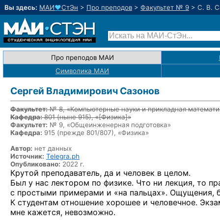
Вы здесь:
МАИ
♥
СтЭн
>
Про преподов
>
Факультет № 9
>
С. В. 
Про преподов МАИ
Символика МАИ
Сергей Владимирович Сазонов
Факультет:
№ 8, «Компьютерные науки и прикладная математи
Кафедра:
801
(ныне 915)
, «
[Физика]
»
Факультет:
№ 9, «Общеинженерная подготовка»
Кафедра:
915 (прежде 801/807), «Физика»
Автор:
нет данных
Источник:
Telegra.ph
Опубликовано:
2022 г.
Крутой преподаватель, да и человек в целом.
Был у нас лектором по физике. Что ни лекция, то пр
с простыми примерами и «на пальцах». Ощущения,
К студентам отношение хорошее и человечное. Экза
мне кажется, невозможно.