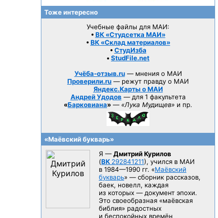
Тоже интересно
Учебные файлы для МАИ:
•
ВК «Студсетка МАИ»
•
ВК «Склад материалов»
•
СтудИзба
•
StudFile.net
Учёба-отзыв.ru
— мнения о МАИ
Проверили.ru
— режут правду о МАИ
Яндекс.Карты о МАИ
Андрей Удодов
— для 1 факультета
«
Барковиана
»
—
«Лука Мудищев»
и пр.
«Маёвский букварь»
Я —
Дмитрий Курилов
(
ВК
292841211
), учился в МАИ
в 1984—1990 гг.
«
Маёвский
букварь
» — сборник рассказов,
баек, новелл, каждая
из которых — документ эпохи.
Это своеобразная «маёвская
библия» радостных
и беспокойных времён