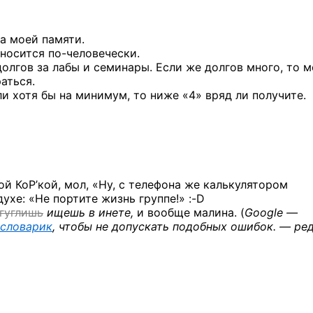
а моей памяти.
тносится
по-человечески.
олгов за лабы и семинары. Если же долгов много, то 
аться.
и хотя бы на минимум, то ниже «4» вряд ли получите.
ой КоР’кой, мол, «Ну, с телефона же калькулятором
духе: «Не портите жизнь
группе!» :-D
гуглишь
ищешь в инете,
и вообще малина. (
Google —
 словарик
, чтобы не допускать подобных
ошибок. — ред