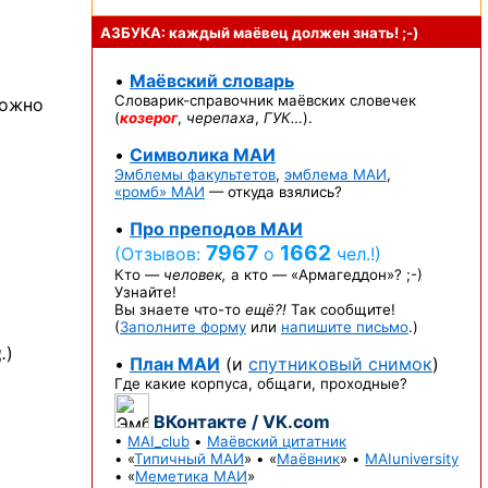
АЗБУКА: каждый маёвец должен
знать! ;-)
•
Маёвский словарь
Словарик-справочник
маёвских словечек
можно
(
козерог
,
черепаха
,
ГУК…
).
•
Символика МАИ
Эмблемы факультетов
,
эмблема МАИ
,
«ромб» МАИ
— откуда взялись?
•
Про преподов МАИ
7967
1662
(Отзывов:
о
чел.!)
Кто —
человек,
а кто —
«Армагеддон»? ;-)
Узнайте!
Вы знаете
что-то
ещё?!
Так сообщите!
(
Заполните форму
или
напишите письмо
.)
.
)
•
План МАИ
(и
спутниковый снимок
)
Где какие корпуса, общаги, проходные?
ВКонтакте / VK.com
•
MAI_club
•
Маёвский цитатник
• «
Типичный МАИ
» • «
Маёвник
» •
MAIuniversity
• «
Меметика МАИ
»