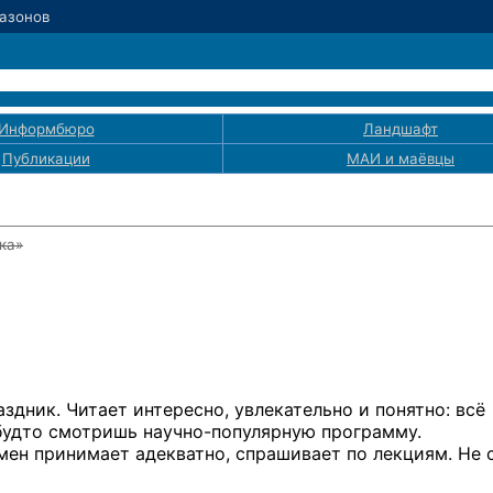
Сазонов
Информбюро
Ландшафт
Публикации
МАИ
и маёвцы
ка»
аздник. Читает интересно, увлекательно и понятно: всё
 будто смотришь
научно-популярную
программу.
мен принимает адекватно, спрашивает по лекциям. Не с