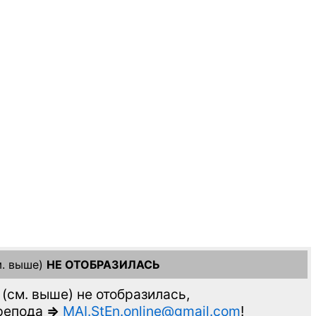
. выше)
НЕ ОТОБРАЗИЛАСЬ
(см. выше)
не отобразилась,
препода
=>
MAI.StEn.online@gmail.com
!