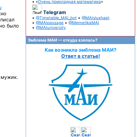
• «
Очень прикладная математика
»
ш
Telegram
жно
•
@Timetable_MAI_bot
•
@MAIslushaet
 писал
•
@MAIpassage
•
@MemetikaMAI
жно было
•
@MAIuniversity
Эмблема МАИ — откуда взялась?
Как возникла эмблема МАИ?
Ответ в статье!
 мужик.