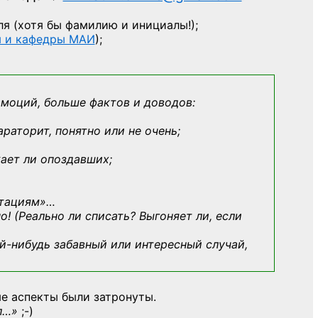
ля
(хотя бы фамилию и инициалы!);
ы и кафедры МАИ
);
эмоций, больше фактов и доводов:
араторит, понятно или не очень;
кает ли опоздавших;
ьтациям»
…
о! (Реально ли списать? Выгоняет ли, если
й-нибудь
забавный или интересный случай,
е аспекты были затронуты.
л…»
;-)