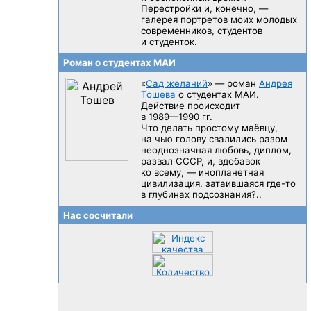
Перестройки и, конечно, —
галерея портретов моих молодых
современников, студентов
и студенток.
Роман о студентах МАИ
«
Сад желаний
» — роман
Андрея
Тошева
о студентах МАИ.
Действие происходит
в 1989—1990 гг.
Что делать простому маёвцу,
на чью голову свалились разом
неоднозначная любовь, диплом,
развал CCCP, и, вдобавок
ко всему, — инопланетная
цивилизация, затаившаяся
где-то
в глубинах подсознания?..
Нас сосчитали