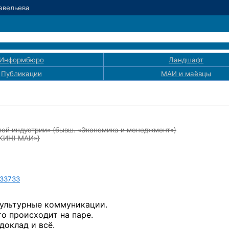
Савельева
Информбюро
Ландшафт
Публикации
МАИ
и маёвцы
ой индустрии» (бывш. «Экономика и менеджмент»)
ЭКИН) МАИ»}
33733
культурные коммуникации.
то происходит на паре.
доклад и всё.