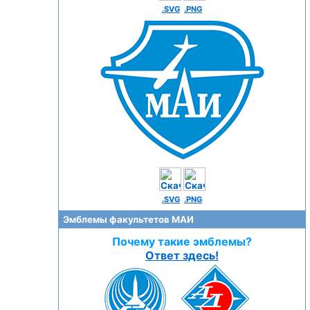
.SVG
.PNG
.SVG
.PNG
Эмблемы факультетов МАИ
Почему такие эмблемы?
Ответ здесь!