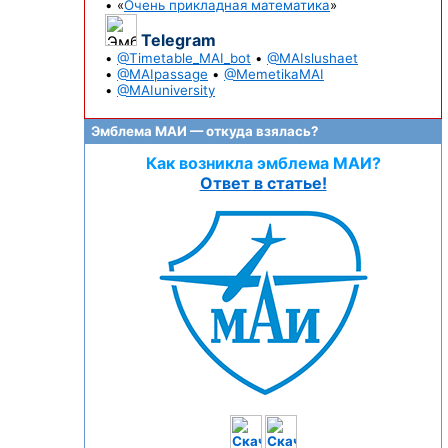
• «
Очень прикладная математика
»
Telegram
•
@Timetable_MAI_bot
•
@MAIslushaet
•
@MAIpassage
•
@MemetikaMAI
•
@MAIuniversity
Эмблема МАИ — откуда взялась?
Как возникла эмблема МАИ?
Ответ в статье!