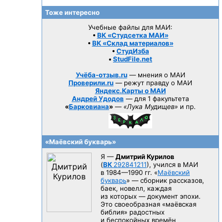
Тоже интересно
Учебные файлы для МАИ:
•
ВК «Студсетка МАИ»
•
ВК «Склад материалов»
•
СтудИзба
•
StudFile.net
Учёба-отзыв.ru
— мнения о МАИ
Проверили.ru
— режут правду о МАИ
Яндекс.Карты о МАИ
Андрей Удодов
— для 1 факультета
«
Барковиана
»
—
«Лука Мудищев»
и пр.
«Маёвский букварь»
Я —
Дмитрий Курилов
(
ВК
292841211
), учился в МАИ
в 1984—1990 гг.
«
Маёвский
букварь
» — сборник рассказов,
баек, новелл, каждая
из которых — документ эпохи.
Это своеобразная «маёвская
библия» радостных
и беспокойных времён