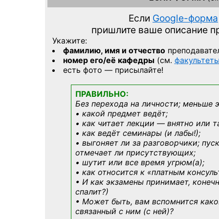
Если
Google-форма
пришлите ваше описание 
Укажите:
фамилию, имя и отчество
преподавате
номер его/её кафедры
(см.
факультет
есть фото — присылайте!
ПРАВИЛЬНО:
Без перехода на личности; меньше 
• какой предмет ведёт;
• как читает лекции — внятно или т
• как ведёт семинары (и лабы!);
• выгоняет ли за разговорчики; пус
отмечает ли присутствующих;
• шутит или все время угрюм(а);
• как относится к «платным консул
• И как экзамены принимает, конечн
спалит?)
• Может быть, вам вспомнится
како
связанный с ним (с ней)?