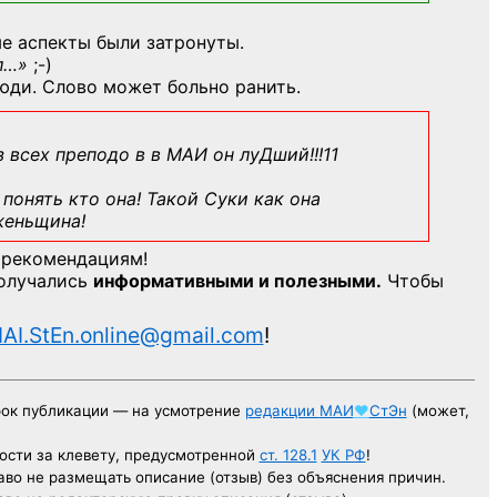
е аспекты были затронуты.
л…»
;-)
юди. Слово может больно ранить.
з всех преподо в в МАИ он луДший!!!11
понять кто она! Такой Суки как она
женьщина!
 рекомендациям!
получались
информативными и полезными.
Чтобы
AI.StEn.online@gmail.com
!
рок публикации — на усмотрение
редакции
МАИ
♥
СтЭн
(может,
ости за клевету, предусмотренной
ст. 128.1
УК РФ
!
аво не размещать описание (отзыв) без объяснения причин.