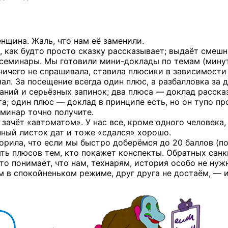
нщина. Жаль, что нам её заменили.
, как будто просто сказку рассказывает; выдаёт смеш
и семинары. Мы готовили
мини-доклады
по темам (мину
ничего не спрашивала, ставила плюсики в зависимости
зал. За посещение всегда один плюс, а разбалловка за 
аний и серьёзных запинок; два плюса — доклад расска
а; один плюс — доклад в принципе есть, но он тупо пр
еминар точно получите.
зачёт «автоматом». У нас все, кроме одного человека
нный листок дат и тоже «сдался» хорошо.
ворила, что если мы быстро доберёмся до 20 баллов (п
пять плюсов тем, кто покажет конспекты. Обратных санк
то понимает, что нам, технарям, история особо не нуж
ем в спокойненьком режиме, друг друга не достаём, — 