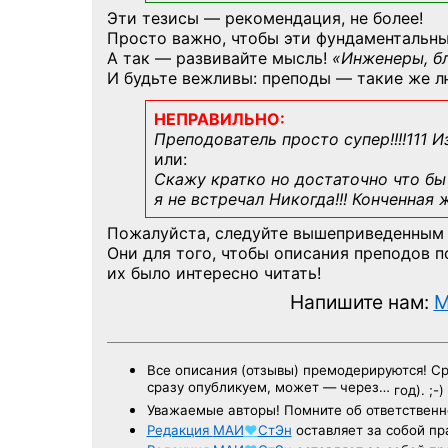
Эти тезисы — рекомендация, не более!
Просто важно, чтобы эти фундаментальны
А так — развивайте мысль!
«Инженеры, б
И будьте вежливы: преподы — такие же л
НЕПРАВИЛЬНО:
Преподователь просто супер!!!!111 И
или:
Скажу кратко но достаточно что бы 
я не встречал Никогда!!! Конченная
Пожалуйста, следуйте вышеприведенным
Они для того, чтобы описания преподов 
их было интересно читать!
Напишите нам:
M
Все описания (отзывы) премодерируются! С
сразу опубликуем, может — через…
год). ;-)
Уважаемые авторы! Помните об ответственн
Редакция
МАИ
♥
СтЭн
оставляет за собой пр