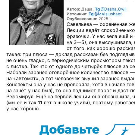
Автор:
Даша,
Tg
@Dasha_Owll
Источник:
Tg
@MAIslushaet
Опубликовано:
2025 г.
Савельева — охрененная же
Лекции ведёт спокойненько
фразочки. У нас вела ещё 
на 3—5),
она выслушивала, 
от того, как хорошо расска
такая: три плюса — доклад рассказан без подглядыв
не очень гладко, с периодическим просмотром текст
с листка. Так что от одного до четырёх плюсов за с
Набрали заранее оговорённое количество плюсов — 
на «автомат», а тот человечек выучил заранее выда
Конспекты она у нас не проверяла, хотя в начале го
на зачёт у нас был), то она поднимет порог и даст 
Резюмируя. Ещё на первой лекции она обозначила, ч
(мы её и так 11 лет в школе учили), поэтому работа
у нас хорошо.