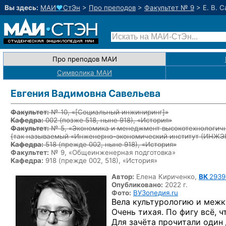
Вы здесь:
МАИ
♥
СтЭн
>
Про преподов
>
Факультет № 9
>
Е. В. 
Про преподов МАИ
Символика МАИ
Евгения Вадимовна Савельева
Факультет:
№ 10, «
[Социальный инжиниринг]
»
Кафедра:
002
(позже 518, ныне 918)
, «История»
Факультет:
№ 5, «Экономика и менеджмент высокотехнологичн
{так называемый «Инженерно-экономический институт (ИНЖ
Кафедра:
518
(прежде 002, ныне 918)
, «История»
Факультет:
№ 9, «Общеинженерная подготовка»
Кафедра:
918 (прежде 002, 518), «История»
Автор:
Елена Кириченко,
ВК
2939
Опубликовано:
2022 г.
Фото:
ВУЗопедия.ru
Вела культурологию и меж
Очень тихая. По фигу всё, ч
Для зачёта прочитали один 