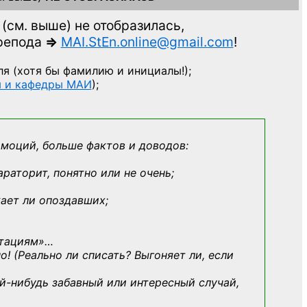
(см. выше)
не отобразилась,
препода
=>
MAI.StEn.online@gmail.com
!
ля
(хотя бы фамилию и инициалы!);
ы и кафедры МАИ
);
эмоций, больше фактов и доводов:
араторит, понятно или не очень;
кает ли опоздавших;
ьтациям»
…
о! (Реально ли списать? Выгоняет ли, если
й-нибудь
забавный или интересный случай,