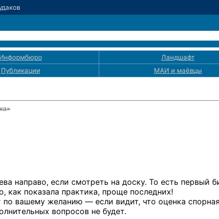
Рудаков
Информбюро
Ландшафт
Публикации
МАИ
и маёвцы
ка»
лева направо, если смотреть на доску. То есть первый б
о, как показала практика, проще последних!
т по вашему желанию — если видит, что оценка спорная
олнительных вопросов не будет.