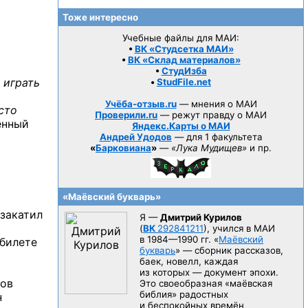
Тоже интересно
Учебные файлы для МАИ:
•
ВК «Студсетка МАИ»
•
ВК «Склад материалов»
•
СтудИзба
. играть
•
StudFile.net
Учёба-отзыв.ru
— мнения о МАИ
сто
Проверили.ru
— режут правду о МАИ
ённый
Яндекс.Карты о МАИ
Андрей Удодов
— для 1 факультета
«
Барковиана
»
—
«Лука Мудищев»
и пр.
«Маёвский букварь»
 закатил
Я —
Дмитрий Курилов
(
ВК
292841211
), учился в МАИ
в 1984—1990 гг.
«
Маёвский
 билете
букварь
» — сборник рассказов,
баек, новелл, каждая
из которых — документ эпохи.
ков
Это своеобразная «маёвская
библия» радостных
н
и беспокойных времён