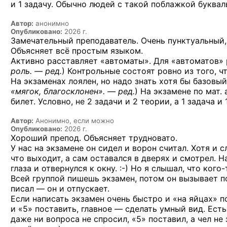
и 1 задачу. Обычно людей с такой поблажкой букваль
Автор:
анонимно
Опубликовано:
2026 г.
Замечательный преподаватель. Очень пунктуальный, 
Объясняет всё простым языком.
Активно расставляет «автоматы». Для «автоматов» 
роль. — ред.
) Контрольные состоят ровно из того, ч
На экзаменах лоялен, но надо знать хотя бы базовы
«мягок, благосклонен». — ред.
) На экзамене по мат
билет. Условно, не 2 задачи и 2 теории, а 1 задача и
Автор:
Анонимно, если можно
Опубликовано:
2026 г.
Хороший препод. Объясняет трудновато.
У нас на экзамене он сидел и ворон считал. Хотя и 
что выходит, а сам оставался в дверях и смотрел. На
глаза и отвернулся
к окну. :-)
Но я слышал,
что кого-
Всей группой пишешь экзамен, потом он вызывает по
писал — он и отпускает.
Если написать экзамен очень быстро и «на яйцах» п
и «5» поставить, главное — сделать умный вид. Есть 
даже ни вопроса не спросил, «5» поставил, а чел не 