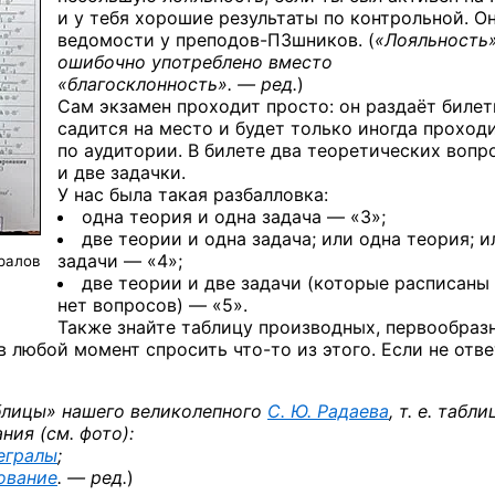
и у тебя хорошие результаты по контрольной. О
ведомости
у преподов-ПЗшников.
(
«Лояльность»
ошибочно употреблено вместо
«благосклонность». — ред.
)
Сам экзамен проходит просто: он раздаёт билет
садится на место и будет только иногда проход
по аудитории. В билете два теоретических вопр
и две задачки.
У нас была такая разбалловка:
одна теория и одна задача — «3»;
две теории и одна задача; или одна теория; и
задачи — «4»;
ралов
две теории и две задачи (которые расписаны 
нет вопросов) — «5».
Также знайте таблицу производных, первообраз
 в любой момент спросить
что-то
из этого. Если не отв
блицы» нашего великолепного
С. Ю. Радаева
, т. е. табл
ия (см. фото):
егралы
;
ование
. — ред.
)