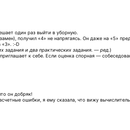
решает один раз выйти в уборную.
замен), получил «4» не напрягаясь. Он даже на «5» пре
 «3». :-D
х задания и два практических
задания. — ред.
)
приглашает к себе. Если оценка спорная — собеседова
что он добряк!
расчетные ошибки, я ему сказала, что вижу вычислител