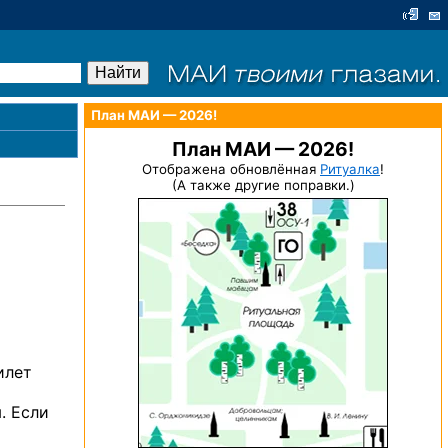
План МАИ — 2026!
План МАИ — 2026!
Отображена обновлённая
Ритуалка
!
(А также другие поправки.)
илет
. Если