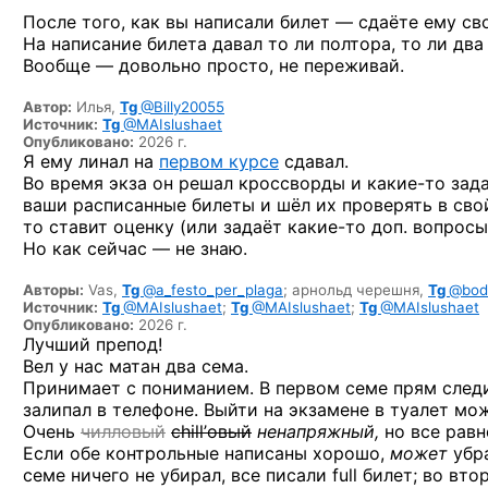
После того, как вы написали билет — сдаёте ему св
На написание билета давал то ли полтора, то ли два 
Вообще — довольно просто, не переживай.
Автор:
Илья,
Tg
@Billy20055
Источник:
Tg
@MAIslushaet
Опубликовано:
2026 г.
Я ему линал на
первом курсе
сдавал.
Во время экза он решал кроссворды
и какие-то
зада
ваши расписанные билеты и шёл их проверять в свой
то ставит оценку (или задаёт
какие-то
доп. вопросы,
Но как сейчас — не знаю.
Авторы:
Vas,
Tg
@a_festo_per_plaga
;
арнольд черешня,
Tg
@bodh
Источник:
Tg
@MAIslushaet
;
Tg
@MAIslushaet
;
Tg
@MAIslushaet
Опубликовано:
2026 г.
Лучший препод!
Вел у нас матан два сема.
Принимает с пониманием. В первом семе прям следи
залипал в телефоне. Выйти на экзамене в туалет мо
Очень
чилловый
chill’овый
ненапряжный,
но все равн
Если обе контрольные написаны хорошо,
может
убра
семе ничего не убирал, все писали full билет; во вт