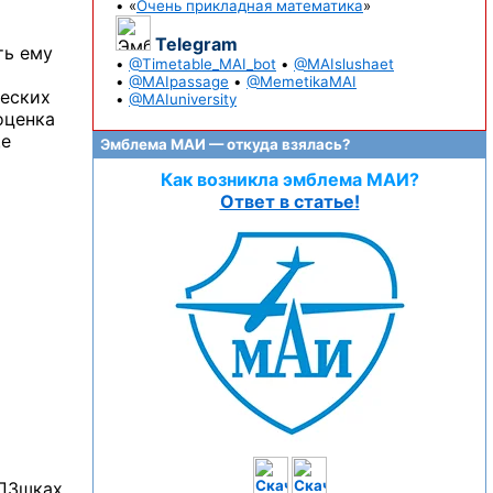
• «
Очень прикладная математика
»
Telegram
ть ему
•
@Timetable_MAI_bot
•
@MAIslushaet
•
@MAIpassage
•
@MemetikaMAI
ческих
•
@MAIuniversity
оценка
ще
Эмблема МАИ — откуда взялась?
Как возникла эмблема МАИ?
Ответ в статье!
ПЗшках,