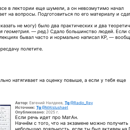
все в лектории еще шумели, а он невозмутимо начал
ет на вопросы. Подготовиться по его материалу и сда
казать не могу) было два практических и два теорети
я геометрия. — ред.
) Сдало большинство людей. Если 
и лекциях бывал часто и нормально написал КР, — вооб
ересдачу полетите.
ально натягивает на оценку повыше, а если у тебя еще
Автор:
Евгений Налдеев,
Tg
@Radio_Rey
Источник:
Tg
@MAIslushaet
Опубликовано:
2025 г.
Если речь идет про МатАн.
Начнём с того, что на экзамене можно получить
небольшую лояльность, если ты был активен на 