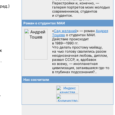
Перестройки и, конечно, —
ред.
)
галерея портретов моих молодых
современников, студентов
и студенток.
Роман о студентах МАИ
«
Сад желаний
» — роман
Андрея
Тошева
о студентах МАИ.
Действие происходит
в 1989—1990 гг.
Что делать простому маёвцу,
к
на чью голову свалились разом
неоднозначная любовь, диплом,
развал CCCP, и, вдобавок
.
ко всему, — инопланетная
цивилизация, затаившаяся
где-то
в глубинах подсознания?..
Нас сосчитали
.