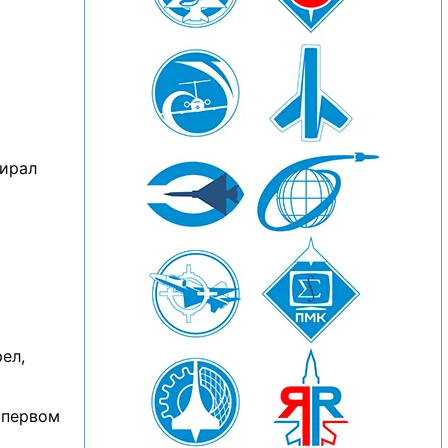
бирал
ел,
в первом