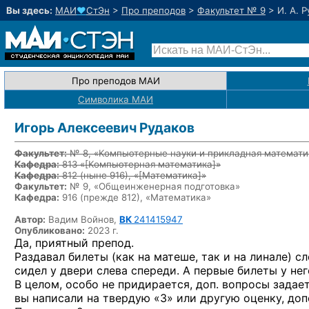
Вы здесь:
МАИ
♥
СтЭн
>
Про преподов
>
Факультет № 9
>
И. А. 
Про преподов МАИ
Символика МАИ
Игорь Алексеевич Рудаков
Факультет:
№ 8, «Компьютерные науки и прикладная математи
Кафедра:
813 «
[Компьютерная математика]
»
Кафедра:
812
(ныне 916)
, «
[Математика]
»
Факультет:
№ 9, «Общеинженерная подготовка»
Кафедра:
916 (прежде 812), «Математика»
Автор:
Вадим Войнов,
ВК
241415947
Опубликовано:
2023 г.
Да, приятный препод.
Раздавал билеты (как на матеше, так и на линале) с
сидел у двери слева спереди. А первые билеты у нег
В целом, особо не придирается, доп. вопросы задае
вы написали на твердую «3» или другую оценку, доп