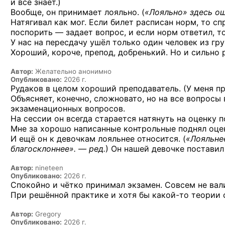
и всё знает.)
Вообще, он принимает лояльно. (
«Лояльно» здесь ош
Натягивал как мог. Если билет расписан норм, то сп
поспорить — задает вопрос, и если норм ответил, то
У нас на пересдачу ушёл только один человек из гру
Хороший, короче, препод, добренький. Но и сильно р
Автор:
Желательно анонимно
Опубликовано:
2026 г.
Рудаков в целом хороший преподаватель. (У меня п
Объясняет, конечно, сложновато, но на все вопросы
экзаменационных вопросов.
На сессии он всегда старается натянуть на оценку п
Мне за хорошо написанные контрольные поднял оцен
И ещё он к девочкам лояльнее относится. (
«Лояльне
благосклоннее». — ред.
) Он нашей девочке поставил 
Автор:
nineteen
Опубликовано:
2026 г.
Спокойно и чётко принимал экзамен. Совсем не вал
При решённой практике и хотя бы
какой-то
теории с
Автор:
Gregory
Опубликовано:
2026 г.