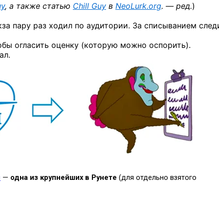
uy
, а также статью
Chill Guy
в
NeoLurk.org
. — ред.
)
кза пару раз ходил по аудитории. За списыванием след
обы огласить оценку (которую можно оспорить).
ал.