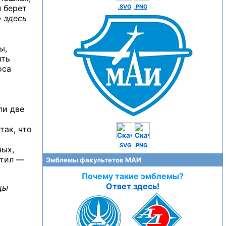
н берет
.SVG
.PNG
 здесь
ы,
ить
оса
ли две
так, что
.SVG
.PNG
ных,
етил —
Эмблемы факультетов МАИ
Почему такие эмблемы?
Ответ здесь!
ицы