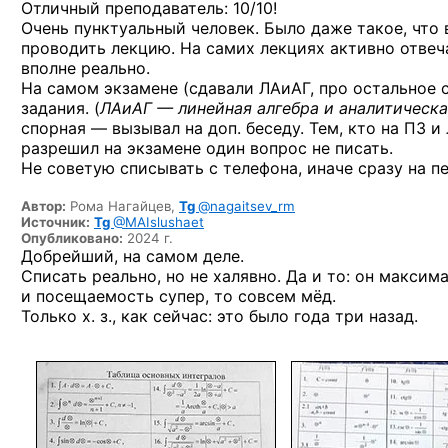
Отличный преподаватель: 10/10!
Очень пунктуальный человек. Было даже такое, что 
проводить лекцию. На самих лекциях активно отвеча
вполне реально.
На самом экзамене (сдавали ЛАиАГ, про остальное с
задания. (
ЛАиАГ — линейная алгебра и аналитическа
спорная — вызывал на доп. беседу. Тем, кто на ПЗ 
разрешил на экзамене один вопрос не писать.
Не советую списывать с телефона, иначе сразу на п
Автор:
Рома Нагайцев,
Tg
@nagaitsev_rm
Источник:
Tg
@MAIslushaet
Опубликовано:
2024 г.
Добрейший, на самом деле.
Списать реально, но не халявно. Да и то: он максим
и посещаемость супер, то совсем мёд.
Только х. з., как сейчас: это было года три назад.