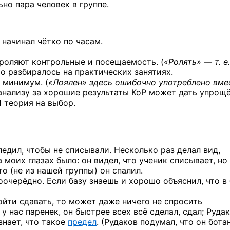
но пара человек в группе.
начинал чётко по часам.
роляют контрольные и посещаемость. (
«Ролять» — т. е
то разбиралось на практических занятиях.
й минимум. (
«Лоялен» здесь ошибочно употреблено вме
. анализу за хорошие результаты КоР может дать упрощ
 1 теория на выбор.
следил, чтобы не списывали. Несколько раз делал вид,
 моих глазах было: он видел, что ученик списывает, но
то
(не из нашей группы) он спалил.
очерёдно. Если базу знаешь и хорошо объяснил, что в
ойти сдавать, то может даже ничего не спросить
у нас паренек, он быстрее всех всё сделал, сдал; Руда
знает, что такое
предел
. (Рудаков подумал, что он бота