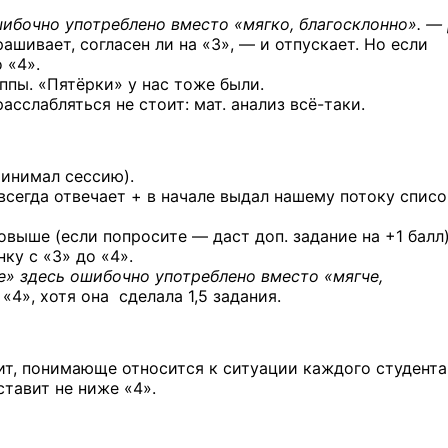
ибочно употреблено вместо «мягко, благосклонно». — 
рашивает, согласен ли на «3», — и отпускает. Но если
 «4».
ппы. «Пятёрки» у нас тоже были.
асслабляться не стоит: мат. анализ
всё-таки.
ринимал сессию).
 всегда отвечает + в начале выдал нашему потоку списо
овыше (если попросите — даст доп. задание на +1 балл)
ку с «3» до «4».
е» здесь ошибочно употреблено вместо «мягче,
«4», хотя она сделала 1,5 задания.
ит, понимающе относится к ситуации каждого студента
тавит не ниже «4».