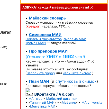
АЗБУКА: каждый маёвец должен
знать! ;-)
•
Маёвский словарь
Словарик-справочник
маёвских словечек
(
козерог
,
черепаха
,
ГУК…
).
длагал
•
Символика МАИ
Эмблемы факультетов
,
эмблема МАИ
,
«ромб» МАИ
— откуда взялись?
ние;
•
Про преподов МАИ
7967
1662
(Отзывов:
о
чел.!)
Кто —
человек,
а кто —
«Армагеддон»? ;-)
Узнайте!
Вы знаете
что-то
ещё?!
Так сообщите!
(
Заполните форму
или
напишите письмо
.)
•
План МАИ
(и
спутниковый снимок
)
ьные
Где какие корпуса, общаги, проходные?
ВКонтакте / VK.com
•
MAI_club
•
Маёвский цитатник
• «
Типичный МАИ
» • «
Маёвник
» •
MAIuniversity
• «
Меметика МАИ
»