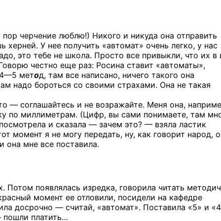
 пор черчение люблю!) Никого и никуда она отправить
ь херней. У нее получить «автомат» очень легко, у нас
до, это тебе не школа. Просто все привыкли, что их в
 Говорю честно еще раз: Росина ставит «автоматы»,
4—5 мет
о
д,
там все написано, ничего такого она
ам надо бороться со своими страхами. Она не такая
то —
соглашайтесь и не возражайте. Меня она, наприме
ку по миллиметрам. (Цифр, вы сами понимаете, там мно
а посмотрела и сказала — зачем это? — взяла ластик
от момент я не могу передать, ну, как говорит народ, 
и она мне все поставила.
гах. Потом появлялась изредка, говорила читать методич
екрасный момент ее отловили, посидели на кафедре
оила досрочно — считай, «автомат».
Поставила «5» и «4
— пошли платить…