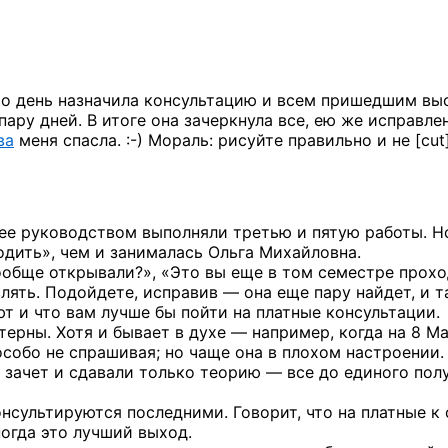
то
день назначила консультацию и всем пришедшим вы
пару дней. В итоге она зачеркнула все, ею же исправле
ва
меня
спасла. :-)
Мораль: рисуйте правильно и не [cut
ее руководством выполняли третью и пятую работы. Но
одить», чем и занималась Ольга Михайловна.
ообще открывали?», «Это вы еще в том семестре прохо
лять. Подойдете, исправив — она еще пару найдет, и т
т и что вам лучше бы пойти на платные консультации.
терны. Хотя и бывает в духе — например, когда на 8 М
особо не спрашивая; но чаще она в плохом настроении.
й зачет и сдавали только теорию — все до единого пол
нсультируются последними. Говорит, что на платные к 
ногда это лучший выход.