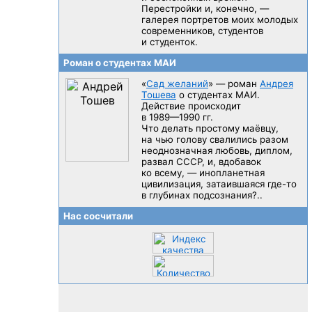
Перестройки и, конечно, —
галерея портретов моих молодых
современников, студентов
и студенток.
Роман о студентах МАИ
«
Сад желаний
» — роман
Андрея
Тошева
о студентах МАИ.
Действие происходит
в 1989—1990 гг.
Что делать простому маёвцу,
на чью голову свалились разом
неоднозначная любовь, диплом,
развал CCCP, и, вдобавок
ко всему, — инопланетная
цивилизация, затаившаяся
где-то
в глубинах подсознания?..
Нас сосчитали