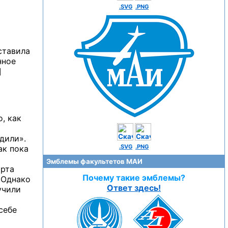
.SVG
.PNG
ставила
нное
]
, как
дили».
.SVG
.PNG
ак пока
Эмблемы факультетов МАИ
арта
Почему такие эмблемы?
 Однако
Ответ здесь!
учили
себе