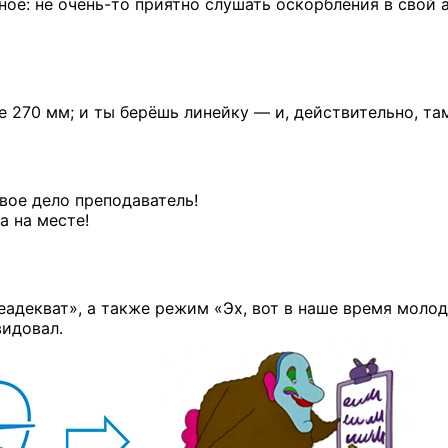
вное:
не очень-то
приятно слушать оскорбления в свой а
не 270 мм; и ты берёшь линейку — и, действительно, т
вое дело преподаватель!
а на месте!
еадекват», а также режим «Эх, вот в наше время молоде
видовал.