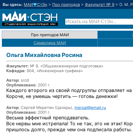
Вы здесь:
МАИ
♥
СтЭн
>
Про преподов
>
Факультет № 9
>
О. М. 
Про преподов МАИ
Символика МАИ
Ольга Михайловна Росина
Факультет:
№ 9, «Общеинженерная подготовка»
Кафедра:
904, «Инженерная графика»
Автор:
srcd
Опубликовано:
2001 г.
Каждого второго из своей подгруппы отправляет на 
Короче, не умеешь чертить — готовь денежки!
Автор:
Сергей Меретин (Цезарь),
mersal@email.ru
Опубликовано:
2001 г.
Весьма эффектный преподаватель.
Все нервы мне истрепала! То не так, это не этак! Ко
пришлось долго, прежде чем она подписала работы.