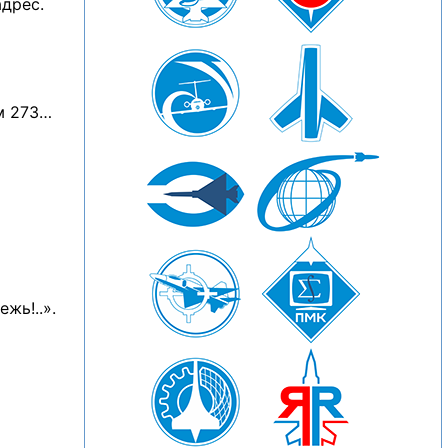
дрес.
ам 273…
жь!..».