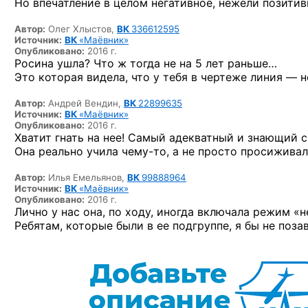
Но впечатление в целом негативное, нежели позити
Автор:
Олег Хлыстов,
ВК
336612595
Источник:
ВК
«Маёвник»
Опубликовано:
2016 г.
Росина ушла? Что ж тогда не на 5 лет раньше…
Это которая видела, что у тебя в чертеже линия — 
Автор:
Андрей Вендин,
ВК
22899635
Источник:
ВК
«Маёвник»
Опубликовано:
2016 г.
Хватит гнать на нее! Самый адекватный и знающий с
Она реально учила
чему-то,
а не просто просиживал
Автор:
Илья Емельянов,
ВК
99888964
Источник:
ВК
«Маёвник»
Опубликовано:
2016 г.
Лично у нас она, по ходу, иногда включала режим «н
Ребятам, которые были в ее подгруппе, я бы не поза