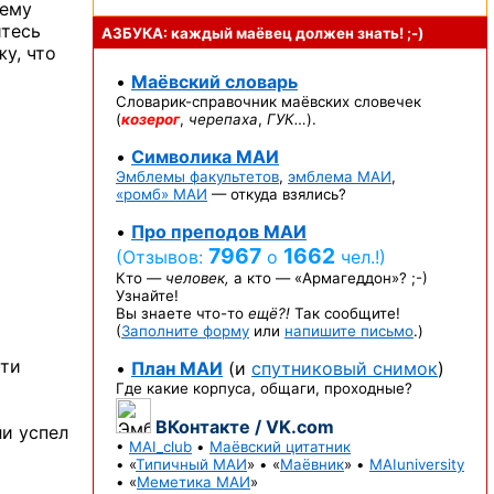
щему
йтесь
АЗБУКА: каждый маёвец должен
знать! ;-)
у, что
•
Маёвский словарь
Словарик-справочник
маёвских словечек
(
козерог
,
черепаха
,
ГУК…
).
•
Символика МАИ
Эмблемы факультетов
,
эмблема МАИ
,
«ромб» МАИ
— откуда взялись?
•
Про преподов МАИ
7967
1662
(Отзывов:
о
чел.!)
Кто —
человек,
а кто —
«Армагеддон»? ;-)
Узнайте!
Вы знаете
что-то
ещё?!
Так сообщите!
(
Заполните форму
или
напишите письмо
.)
йти
•
План МАИ
(и
спутниковый снимок
)
Где какие корпуса, общаги, проходные?
ВКонтакте / VK.com
ли успел
•
MAI_club
•
Маёвский цитатник
• «
Типичный МАИ
» • «
Маёвник
» •
MAIuniversity
• «
Меметика МАИ
»