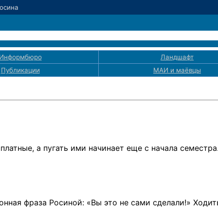
Росина
Информбюро
Ландшафт
Публикации
МАИ
и маёвцы
платные, а пугать ими начинает еще с начала семестр
ронная фраза Росиной: «Вы это не сами сделали!» Ходит