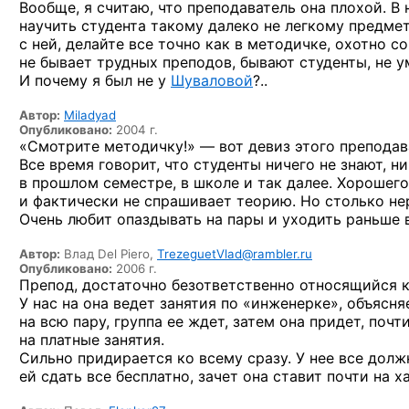
Вообще, я считаю, что преподаватель она плохой.
В 
научить студента такому далеко
не легкому
предмету
с ней,
делайте все точно как
в методичке,
охотно со
не бывает
трудных преподов, бывают студенты,
не 
И почему я был не у
Шуваловой
?..
Автор:
Miladyad
Опубликовано:
2004 г.
«Смотрите
методичку!» —
вот девиз этого преподав
Все время говорит, что студенты ничего
не знают,
ни
в прошлом
семестре,
в школе
и так
далее. Хорошег
и фактически
не спрашивает
теорию.
Но столько
нер
Очень любит опаздывать
на пары
и уходить
раньше 
Автор:
Влад Del Piero,
TrezeguetVlad@rambler.ru
Опубликовано:
2006 г.
Препод, достаточно безответственно относящийся к
У нас на она ведет занятия по «инженерке», объясн
на всю пару, группа ее ждет, затем она придет, поч
на платные занятия.
Сильно придирается ко всему сразу. У нее все дол
ей сдать все бесплатно, зачет она ставит почти на ха