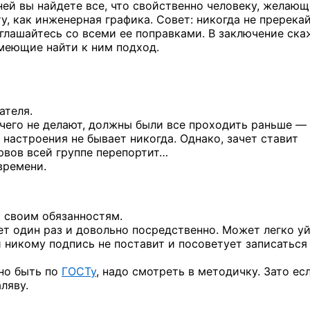
ней вы найдете
все, что свойственно человеку, желаю
, как инженерная графика. Совет: никогда
не пререка
глашайтесь
со всеми
ее поправками.
В заключение
скаж
умеющие
найти
к ним
подход.
ателя.
чего
не делают,
должны были все проходить
раньше —
о настроения
не бывает
никогда. Однако, зачет ставит
вов всей группе перепортит…
времени.
 своим обязанностям.
яет один раз и довольно посредственно. Может легко у
ти никому подпись не поставит и посоветует записаться
жно быть по
ГОСТу
, надо смотреть в методичку. Зато ес
ляву.