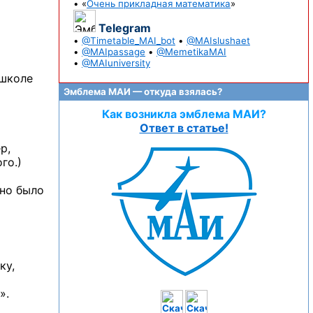
• «
Очень прикладная математика
»
Telegram
•
@Timetable_MAI_bot
•
@MAIslushaet
•
@MAIpassage
•
@MemetikaMAI
•
@MAIuniversity
 школе
Эмблема МАИ — откуда взялась?
Как возникла эмблема МАИ?
Ответ в статье!
р,
го.)
оно было
ку,
».