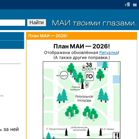
План МАИ — 2026!
План МАИ — 2026!
Отображена обновлённая
Ритуалка
!
(А также другие поправки.)
а…
ь за ней