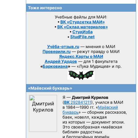
Тоже интересно
Учебные файлы для МАИ:
•
ВК «Студсетка МАИ»
•
ВК «Склад материалов»
•
СтудИзба
•
StudFile.net
Учёба-отзыв.ru
— мнения о МАИ
Проверили.ru
— режут правду о МАИ
Яндекс.Карты о МАИ
Андрей Удодов
— для 1 факультета
«
Барковиана
»
—
«Лука Мудищев»
и пр.
«Маёвский букварь»
Я —
Дмитрий Курилов
(
ВК
292841211
), учился в МАИ
в 1984—1990 гг.
«
Маёвский
букварь
» — сборник рассказов,
баек, новелл, каждая
из которых — документ эпохи.
Это своеобразная «маёвская
библия» радостных
и беспокойных времён