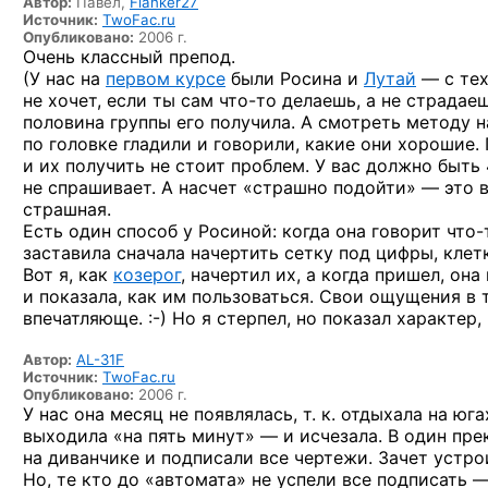
Автор:
Павел,
Flanker27
Источник:
TwoFac.ru
Опубликовано:
2006 г.
Очень классный препод.
(У нас на
первом курсе
были Росина и
Лутай
— с тех
не хочет, если ты сам
что-то
делаешь, а не страдаеш
половина группы его получила. А смотреть методу на
по головке гладили и говорили, какие они хорошие.
и их получить не стоит проблем. У вас должно быть
не спрашивает. А насчет «страшно подойти» — это в
страшная.
Есть один способ у Росиной: когда она говорит
что-
заставила сначала начертить сетку под цифры, клет
Вот я, как
козерог
, начертил их, а когда пришел, он
и показала, как им пользоваться. Свои ощущения в т
впечатляюще. :-)
Но я стерпел, но показал характер, 
Автор:
AL-31F
Источник:
TwoFac.ru
Опубликовано:
2006 г.
У нас она месяц не появлялась, т. к. отдыхала на ю
выходила «на пять минут» — и исчезала. В один пр
на диванчике и подписали все чертежи. Зачет устр
Но, те кто до «автомата» не успели все подписать 