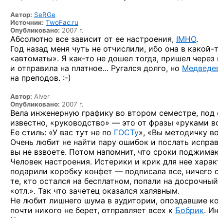
Автор:
SeRGe
Источник:
TwoFac.ru
Опубликовано:
2007 г.
Абсолютно все зависит от ее настроения,
IMHO
.
Год назад меня чуть не отчислили, ибо она
в какой-
«автоматы».
Я как-то
не дошел тогда, пришел через 
и отправила на платное… Ругался долго, но
Медведе
на преподов. :-)
Автор:
Alver
Опубликовано:
2007 г.
Вела инженерную графику во втором семестре, под 
известно, «руководство» — это от фразы «руками в
Ее стиль: «У вас тут не по
ГОСТу
», «Вы методичку в
Очень любит не найти пару ошибок и послать исправ
вы не взвоете. Потом напомнит, что сроки поджимаю
Человек настроения. Истерики и крик для нее харак
подарили коробку конфет — подписала все, ничего 
те, кто остался на бесплатном, попали на досрочны
«отл.». Так что зачетец оказался халявным.
Не любит лишнего шума в аудитории, опоздавшие ко
почти никого не берет, отправляет всех к
Бобрик
. И