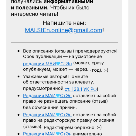
получались
информативными
и полезными.
Чтобы их было
интересно читать!
Напишите нам:
MAI.StEn.online@gmail.com
!
Все описания (отзывы) премодерируются!
Срок публикации — на усмотрение
(может, сразу
редакции
МАИ
♥
СтЭн
опубликуем, может — через…
год). ;-)
Уважаемые авторы! Помните
об ответственности за клевету,
предусмотренной
ст. 128.1
УК РФ
!
Редакция
МАИ
♥
СтЭн
оставляет за собой
право не размещать описание (отзыв)
без объяснения причин.
Редакция
МАИ
♥
СтЭн
оставляет за собой
право на редакторскую правку описания
(отзыва).
Редактируем бережно! :-)
Редакция
МАИ
♥
СтЭн
внимательно