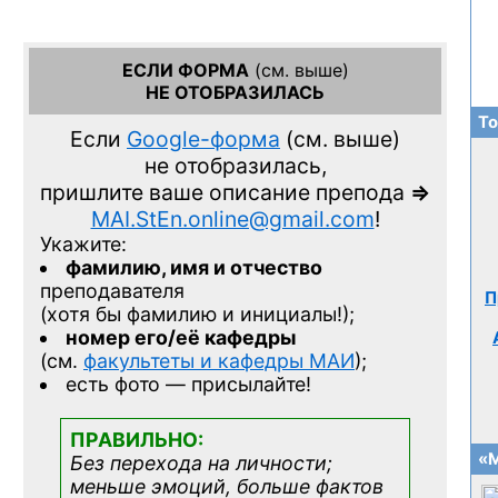
ЕСЛИ ФОРМА
(см. выше)
НЕ ОТОБРАЗИЛАСЬ
То
Если
Google-форма
(см. выше)
не отобразилась,
пришлите ваше описание препода
=>
MAI.StEn.online@gmail.com
!
Укажите:
фамилию, имя и отчество
преподавателя
П
(хотя бы фамилию и инициалы!);
номер его/её кафедры
(см.
факультеты и кафедры МАИ
);
есть фото — присылайте!
ПРАВИЛЬНО:
«М
Без перехода на личности;
меньше эмоций, больше фактов