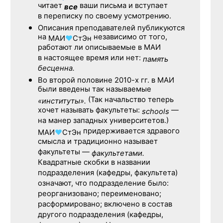
читает
ваши письма и вступает
все
в переписку по своему усмотрению.
Описания преподавателей публикуются
на
независимо от того,
МАИ
♥
СтЭн
работают ли описываемые в МАИ
в настоящее время или нет:
память
бесценна.
Во второй половине
2010-х гг.
в МАИ
были введены так называемые
(Так начальство теперь
«институты».
хочет называть факультеты:
—
schools
на манер западных университетов.)
придерживается здравого
МАИ
♥
СтЭн
смысла и традиционно называет
факультеты —
факультетами.
Квадратные скобки в названии
подразделения (кафедры, факультета)
означают, что подразделение было:
реорганизовано; переименовано;
расформировано; включено в состав
другого подразделения (кафедры,