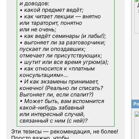
и доводов:
• какой предмет ведёт;
• как читает лекции — внятно
или тараторит, понятно
или не очень;
• как ведёт семинары (и лабы!);
• выгоняет ли за разговорчики;
пускает ли опоздавших;
отмечает ли присутствующих;
• шутит или все время угрюм(а);
• как относится к «платным
консультациям»
…
• И как экзамены принимает,
конечно! (Реально ли списать?
Выгоняет ли, если спалит?)
• Может быть, вам вспомнится
Ро
какой-нибудь
забавный
или интересный случай,
связанный с ним (с ней)?
Эти тезисы — рекомендация, не более!
Просто важно, чтобы