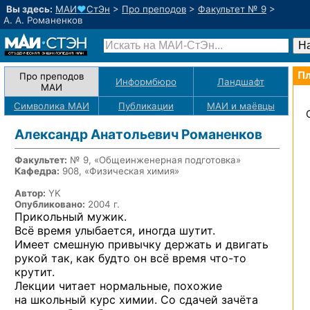
Вы здесь:
МАИ
♥
СтЭн
>
Про преподов
>
Факультет № 9
>
А. А. Романенков
Пл
Про преподов
Информбюро
Ландшафт
МАИ
Символика МАИ
Публикации
МАИ
и маёвцы
Александр Анатольевич Романенков
Факультет:
№ 9, «Общеинженерная подготовка»
Кафедра:
908, «Физическая химия»
Автор:
YK
Опубликовано:
2004 г.
Прикольный мужик.
Всё время улыбается, иногда шутит.
Имеет смешную привычку держать
и двигать
рукой так, как будто
он всё
время
что-то
крутит.
Лекции читает нормальные, похожие
на школьный
курс химии.
Со сдачей
зачёта