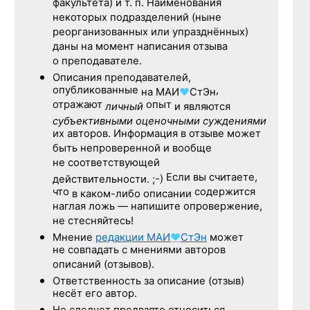
факультета) и т. п. Наименования
некоторых подразделений (ныне
реорганизованных или упразднённых)
даны на момент написания отзыва
о преподавателе.
Описания преподавателей,
опубликованные
,
на
МАИ
♥
СтЭн
отражают
опыт
личный
и являются
субъективными оценочными суждениями
их авторов. Информация в отзыве может
быть непроверенной и вообще
не соответствующей
Если вы считаете,
действительности. ;-)
что
содержится
в каком-либо описании
наглая ложь — напишите опровержение,
не стесняйтесь!
Мнение
редакции
МАИ
♥
СтЭн
может
не совпадать с мнениями авторов
описаний (отзывов).
Ответственность
за описание
(отзыв)
несёт его автор.