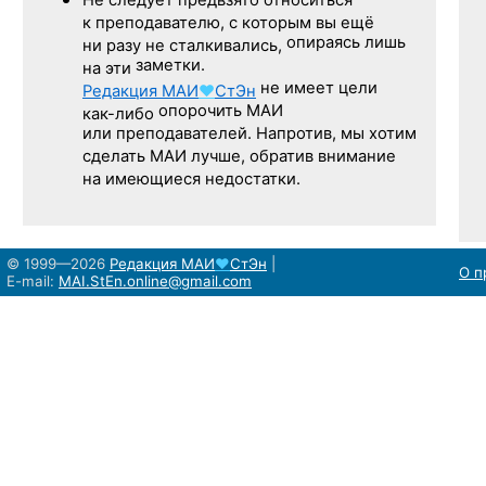
Не следует
предвзято относиться
к преподавателю,
с которым
вы ещё
опираясь лишь
ни разу
не сталкивались,
заметки.
на эти
не имеет цели
Редакция
МАИ
♥
СтЭн
опорочить МАИ
как-либо
или преподавателей. Напротив, мы хотим
сделать МАИ лучше, обратив внимание
на имеющиеся недостатки.
© 1999—2026
Редакция
МАИ
♥
СтЭн
|
О п
E-mail:
MAI.StEn.online@gmail.com