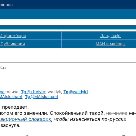
Ошоров
Информбюро
Ландшафт
Публикации
МАИ
и маёвцы
ка»
pa
;
элиза,
Tg
@k1tnlvtg
;
waidyk,
Tg
@waidyk1
AIslushaet
;
Tg
@MAIslushaet
 преподает.
 потом его заменили. Спокойненький такой,
на чилле
на 
дакционный словарик
, чтобы изъясняться
по-русски
 заснула.