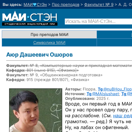
Вы здесь:
МАИ
♥
СтЭн
>
Про преподов
>
Факультет № 9
>
А. Д. 
Про преподов МАИ
Символика МАИ
Аюр Дашеевич Ошоров
Факультет:
№ 8, «Компьютерные науки и прикладная математи
Кафедра:
801
(ныне 915)
, «
[Физика]
»
Факультет:
№ 9, «Общеинженерная подготовка»
Кафедра:
915 (прежде 801/807), «Физика»
Авторы:
Floppa,
Tg
@nuBHou_Flop
Источник:
Tg
@MAIslushaet
;
Tg
@M
Опубликовано:
2025 г.
Вроде, он первый год в МАИ
Он у нас провел одну пару,
на расслабоне.
(
См.
наш ре
грамотно. — ред.
)
Я чуть не
Ну, на лабах он офигенный.