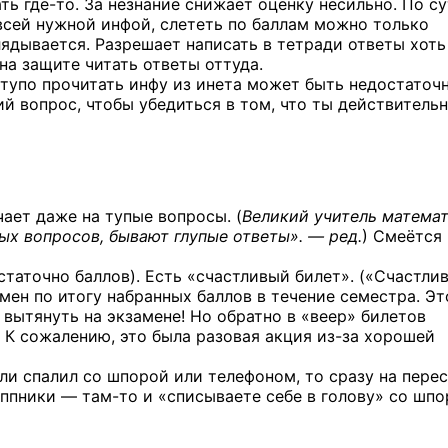
ать
где-то.
За незнание снижает оценку несильно. По су
 всей нужной инфой, слететь по баллам можно только
глядывается. Разрешает написать в тетради ответы хоть
 на защите читать ответы оттуда.
 тупо прочитать инфу из инета может быть недостаточн
й вопрос, чтобы убедиться в том, что ты действительн
чает даже на тупые вопросы. (
Великий учитель матема
ых вопросов, бывают глупые ответы». — ред.
) Смеётся
статочно баллов). Есть «счастливый билет». («Счастли
амен по итогу набранных баллов в течение семестра. Эт
 вытянуть на экзамене! Но обратно в «веер» билетов
 К сожалению, это была разовая акция
из-за
хорошей
ли спалил со шпорой или телефоном, то сразу на перес
руппники —
там-то
и «списываете себе в голову» со шпор