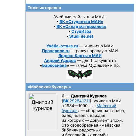
Тоже интересно
Учебные файлы для МАИ:
•
ВК «Студсетка МАИ»
•
ВК «Склад материалов»
•
СтудИзба
•
StudFile.net
Учёба-отзыв.ru
— мнения о МАИ
Проверили.ru
— режут правду о МАИ
Яндекс.Карты о МАИ
Андрей Удодов
— для 1 факультета
«
Барковиана
»
—
«Лука Мудищев»
и пр.
«Маёвский букварь»
Я —
Дмитрий Курилов
(
ВК
292841211
), учился в МАИ
в 1984—1990 гг.
«
Маёвский
букварь
» — сборник рассказов,
баек, новелл, каждая
из которых — документ эпохи.
Это своеобразная «маёвская
библия» радостных
и беспокойных времён