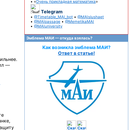
• «
Очень прикладная математика
»
Telegram
•
@Timetable_MAI_bot
•
@MAIslushaet
•
@MAIpassage
•
@MemetikaMAI
•
@MAIuniversity
Эмблема МАИ — откуда взялась?
Как возникла эмблема МАИ?
Ответ в статье!
ильнее.
ил —
й
те
анке,
защиту