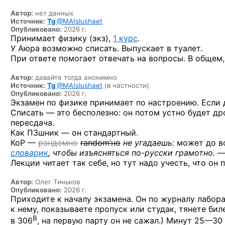
Автор:
нет данных
Источник:
Tg
@MAIslushaet
Опубликовано:
2026 г.
Принимает физику (экз),
1 курс
.
У Аюра возможно списать. Выпускает в туалет.
При ответе помогает отвечать на вопросы. В общем
Автор:
давайте тогда анонимно
Источник:
Tg
@MAIslushaet
(в частности)
Опубликовано:
2026 г.
Экзамен по физике принимает по настроению. Если д
Списать — это бесполезно: он потом устно будет др
пересдача.
Как ПЗшник — он стандартный.
КоР —
рандомно
random’но
не угадаешь:
может до вс
словарик
, чтобы изъясняться
по-русски
грамотно. —
Лекции читает так себе, но тут надо учесть, что он 
Автор:
Олег Тиньков
Опубликовано:
2026 г.
Приходите к началу экзамена. Он по журналу лабор
к нему, показываете пропуск или студак, тянете бил
В
в 306
, на первую парту он не сажал.)
Минут 25—30