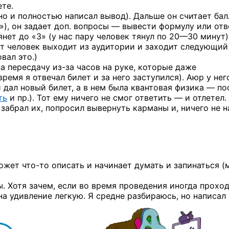
ете.
но и полностью написал вывод). Дальше он считает бал
5»), он задает доп. вопросы — вывести формулу или от
янет до «3» (у нас пару человек тянул
по 20—30 минут)
от человек выходит из аудитории и заходит следующий
вал это.)
 на пересдачу
из-за
часов на руке, которые даже
время я отвечал билет и за него заступился). Аюр у нег
 и дал новый билет, а в нем была квантовая физика — п
ть
и пр.). Тот ему ничего не смог ответить — и отлетел.
абрал их, попросил вывернуть карманы и, ничего не н
может
что-то
описать и начинает думать и запинаться (
. Хотя зачем, если во время проведения иногда прохо
а удивление легкую. Я средне разбираюсь, но написал н