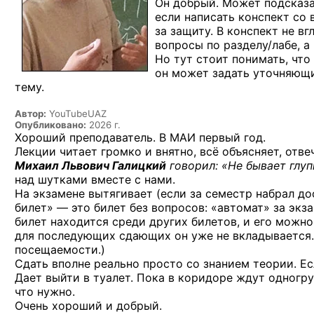
Он добрый. Может подсказ
если написать конспект со
за защиту. В конспект не в
вопросы по разделу/лабе, а
Но тут стоит понимать, что
он может задать уточняющи
тему.
Автор:
YouTubeUAZ
Опубликовано:
2026 г.
Хороший преподаватель. В МАИ первый год.
Лекции читает громко и внятно, всё объясняет, отве
Михаил Львович Галицкий
говорил: «Не бывает глуп
над шутками вместе с нами.
На экзамене вытягивает (если за семестр набрал до
билет» — это билет без вопросов: «автомат» за экз
билет находится среди других билетов, и его можно
для последующих сдающих он уже не вкладывается.
посещаемости.)
Сдать вполне реально просто со знанием теории. Ес
Дает выйти в туалет. Пока в коридоре ждут одног
что нужно.
Очень хороший и добрый.