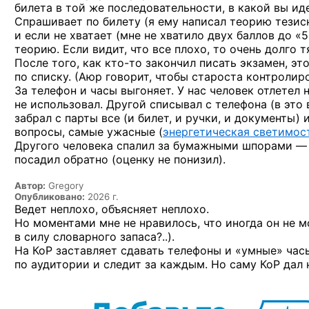
билета в той же последовательности, в какой вы ид
Спрашивает по билету (я ему написал теорию тезис
и если не хватает (мне не хватило двух баллов до «
теорию. Если видит, что все плохо, то очень долго т
После того,
как кто-то
закончил писать экзамен, эт
по списку. (Аюр говорит, чтобы староста контролиро
За телефон и часы выгоняет. У нас человек отлетел
не использовал. Другой списывал с телефона (в это 
забрал с парты все (и билет, и ручки, и документы)
вопросы, самые ужасные (
энергетическая светимос
Другого человека спалил за бумажными шпорами — з
посадил обратно (оценку не понизил).
Автор:
Gregory
Опубликовано:
2026 г.
Ведет неплохо, объясняет неплохо.
Но моментами мне не нравилось, что иногда он не 
в силу словарного запаса?..).
На КоР заставляет сдавать телефоны и «умные» часы
по аудитории и следит за каждым. Но саму КоР дал н