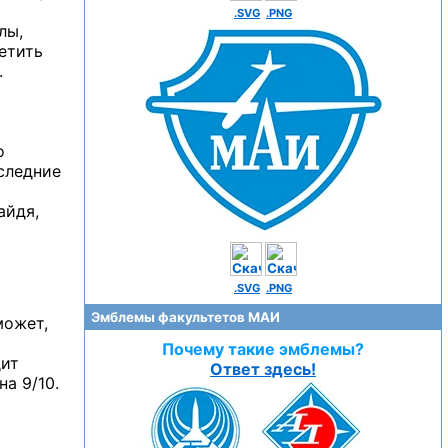
.SVG
.PNG
лы,
ветить
.
о
оследние
айдя,
.SVG
.PNG
Эмблемы факультетов МАИ
может,
Почему такие эмблемы?
дит
Ответ здесь!
а 9/10.