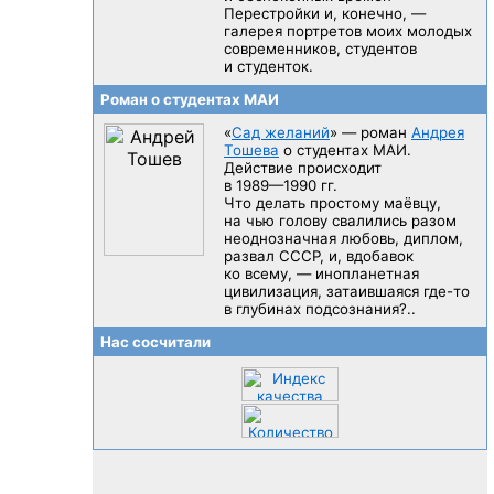
Перестройки и, конечно, —
галерея портретов моих молодых
современников, студентов
и студенток.
Роман о студентах МАИ
«
Сад желаний
» — роман
Андрея
Тошева
о студентах МАИ.
Действие происходит
в 1989—1990 гг.
Что делать простому маёвцу,
на чью голову свалились разом
неоднозначная любовь, диплом,
развал CCCP, и, вдобавок
ко всему, — инопланетная
цивилизация, затаившаяся
где-то
в глубинах подсознания?..
Нас сосчитали