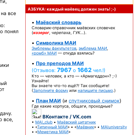
ти,
АЗБУКА: каждый маёвец должен
знать! ;-)
 на все
•
Маёвский словарь
о:
Словарик-справочник
маёвских словечек
о понял
(
козерог
,
черепаха
,
ГУК…
).
•
Символика МАИ
Эмблемы факультетов
,
эмблема МАИ
,
«ромб» МАИ
— откуда взялись?
•
Про преподов МАИ
тики
7967
1662
(Отзывов:
о
чел.!)
Кто —
человек,
а кто —
«Армагеддон»? ;-)
Узнайте!
вый
Вы знаете
что-то
ещё?!
Так сообщите!
от
(
Заполните форму
или
напишите письмо
.)
•
План МАИ
(и
спутниковый снимок
)
Где какие корпуса, общаги, проходные?
дачу.
ВКонтакте / VK.com
 все,
•
MAI_club
•
Маёвский цитатник
• «
Типичный МАИ
» • «
Маёвник
» •
MAIuniversity
• «
Меметика МАИ
»