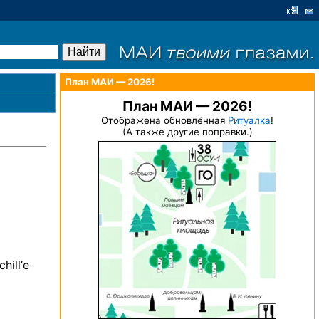
План МАИ — 2026!
План МАИ — 2026!
Отображена обновлённая
Ритуалка
!
(А также другие поправки.)
chill’е