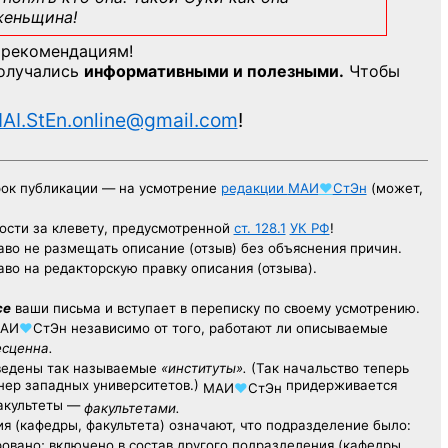
женьщина!
 рекомендациям!
получались
информативными и полезными.
Чтобы
AI.StEn.online@gmail.com
!
рок публикации — на усмотрение
редакции
МАИ
♥
СтЭн
(может,
ости за клевету, предусмотренной
ст. 128.1
УК РФ
!
аво не размещать описание (отзыв) без объяснения причин.
аво на редакторскую правку описания (отзыва).
се
ваши письма и вступает в переписку по своему усмотрению.
АИ
♥
СтЭн
независимо от того, работают ли описываемые
есценна.
ведены так называемые
«институты».
(Так начальство теперь
ер западных университетов.)
придерживается
МАИ
♥
СтЭн
факультеты —
факультетами.
я (кафедры, факультета) означают, что подразделение было:
овано; включено в состав другого подразделения (кафедры,