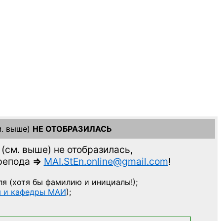
. выше)
НЕ ОТОБРАЗИЛАСЬ
(см. выше)
не отобразилась,
препода
=>
MAI.StEn.online@gmail.com
!
ля
(хотя бы фамилию и инициалы!);
ы и кафедры МАИ
);