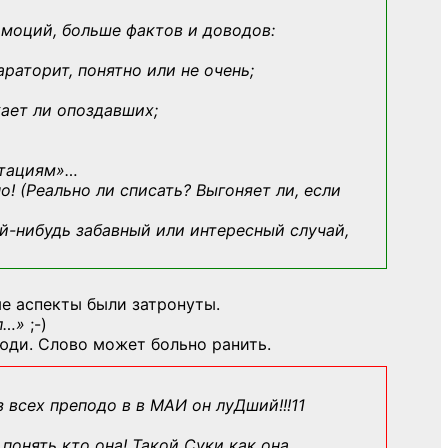
эмоций, больше фактов и доводов:
араторит, понятно или не очень;
кает ли опоздавших;
ьтациям»
…
о! (Реально ли списать? Выгоняет ли, если
й-нибудь
забавный или интересный случай,
е аспекты были затронуты.
л…»
;-)
юди. Слово может больно ранить.
з всех преподо в в МАИ он луДший!!!11
понять кто она! Такой Суки как она