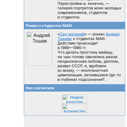
Перестройки и, конечно, —
галерея портретов моих молодых
современников, студентов
и студенток.
Роман о студентах МАИ
«
Сад желаний
» — роман
Андрея
Тошева
о студентах МАИ.
Действие происходит
в 1989—1990 гг.
Что делать простому маёвцу,
на чью голову свалились разом
неоднозначная любовь, диплом,
развал CCCP, и, вдобавок
ко всему, — инопланетная
цивилизация, затаившаяся
где-то
в глубинах подсознания?..
Нас сосчитали