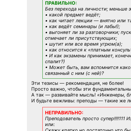
ПРАВИЛЬНО:
Без перехода на личности; меньше 
• какой предмет ведёт;
• как читает лекции — внятно или т
• как ведёт семинары (и лабы!);
• выгоняет ли за разговорчики; пус
отмечает ли присутствующих;
• шутит или все время угрюм(а);
• как относится к «платным консул
• И как экзамены принимает, конечн
спалит?)
• Может быть, вам вспомнится
како
связанный с ним (с ней)?
Эти тезисы — рекомендация, не более!
Просто важно, чтобы эти фундаментальны
А так — развивайте мысль!
«Инженеры, б
И будьте вежливы: преподы — такие же л
НЕПРАВИЛЬНО:
Преподователь просто супер!!!!111 И
или:
Скажу кратко но достаточно что бы 