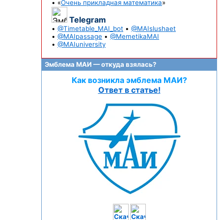
• «
Очень прикладная математика
»
Telegram
•
@Timetable_MAI_bot
•
@MAIslushaet
•
@MAIpassage
•
@MemetikaMAI
•
@MAIuniversity
Эмблема МАИ — откуда взялась?
Как возникла эмблема МАИ?
Ответ в статье!