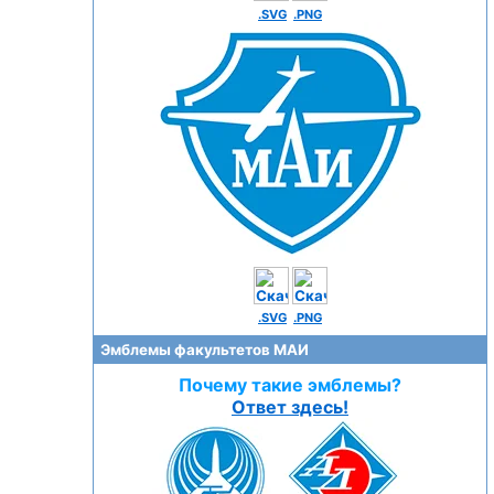
.SVG
.PNG
.SVG
.PNG
Эмблемы факультетов МАИ
Почему такие эмблемы?
Ответ здесь!