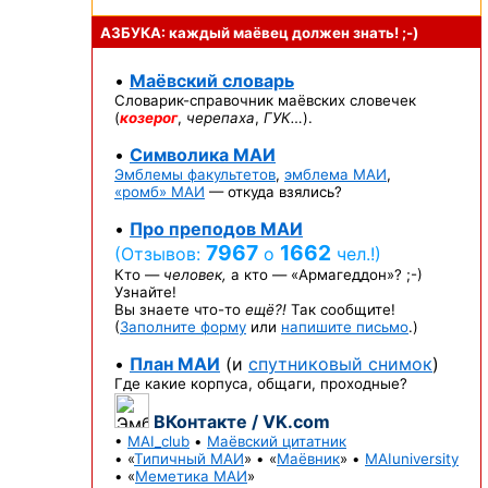
АЗБУКА: каждый маёвец должен
знать! ;-)
•
Маёвский словарь
Словарик-справочник
маёвских словечек
(
козерог
,
черепаха
,
ГУК…
).
•
Символика МАИ
Эмблемы факультетов
,
эмблема МАИ
,
«ромб» МАИ
— откуда взялись?
•
Про преподов МАИ
7967
1662
(Отзывов:
о
чел.!)
Кто —
человек,
а кто —
«Армагеддон»? ;-)
Узнайте!
Вы знаете
что-то
ещё?!
Так сообщите!
(
Заполните форму
или
напишите письмо
.)
•
План МАИ
(и
спутниковый снимок
)
Где какие корпуса, общаги, проходные?
ВКонтакте / VK.com
•
MAI_club
•
Маёвский цитатник
• «
Типичный МАИ
» • «
Маёвник
» •
MAIuniversity
• «
Меметика МАИ
»