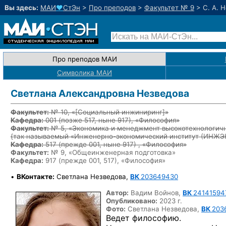
Вы здесь:
МАИ
♥
СтЭн
>
Про преподов
>
Факультет № 9
>
С. А. 
Про преподов МАИ
Символика МАИ
Светлана Александровна Незведова
Факультет:
№ 10, «
[Социальный инжиниринг]
»
Кафедра:
001
(позже 517, ныне 917)
, «Философия»
Факультет:
№ 5, «Экономика и менеджмент высокотехнологичн
{так называемый «Инженерно-экономический институт (ИНЖ
Кафедра:
517
(прежде 001, ныне 917)
, «Философия»
Факультет:
№ 9, «Общеинженерная подготовка»
Кафедра:
917 (прежде 001, 517), «Философия»
•
ВКонтакте:
Светлана Незведова,
ВК
203649430
Автор:
Вадим Войнов,
ВК
24141594
Опубликовано:
2023 г.
Фото:
Светлана Незведова,
ВК
203
Ведет философию.