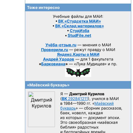
Тоже интересно
Учебные файлы для МАИ:
•
ВК «Студсетка МАИ»
•
ВК «Склад материалов»
•
СтудИзба
•
StudFile.net
Учёба-отзыв.ru
— мнения о МАИ
Проверили.ru
— режут правду о МАИ
Яндекс.Карты о МАИ
Андрей Удодов
— для 1 факультета
«
Барковиана
»
—
«Лука Мудищев»
и пр.
«Маёвский букварь»
Я —
Дмитрий Курилов
(
ВК
292841211
), учился в МАИ
в 1984—1990 гг.
«
Маёвский
букварь
» — сборник рассказов,
баек, новелл, каждая
из которых — документ эпохи.
Это своеобразная «маёвская
библия» радостных
и беспокойных времён