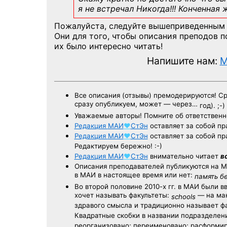
я не встречал Никогда!!! Конченная
Пожалуйста, следуйте вышеприведенным
Они для того, чтобы описания преподов 
их было интересно читать!
Напишите нам:
M
Все описания (отзывы) премодерируются! С
сразу опубликуем, может — через…
год). ;-)
Уважаемые авторы! Помните об ответственн
Редакция
МАИ
♥
СтЭн
оставляет за собой пр
Редакция
МАИ
♥
СтЭн
оставляет за собой пр
Редактируем бережно! :-)
Редакция
МАИ
♥
СтЭн
внимательно читает
в
Описания преподавателей публикуются на
М
в МАИ в настоящее время или нет:
память б
Во второй половине
2010-х гг.
в МАИ были в
хочет называть факультеты:
— на ман
schools
здравого смысла и традиционно называет 
Квадратные скобки в названии подразделени
реорганизовано; переименовано; расформир