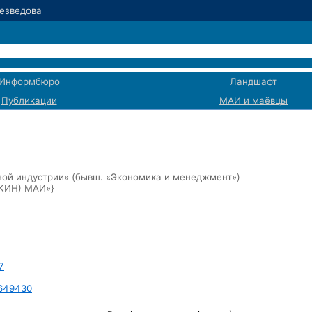
Незведова
Информбюро
Ландшафт
Публикации
МАИ
и маёвцы
ой индустрии» (бывш. «Экономика и менеджмент»)
ЭКИН) МАИ»}
7
649430