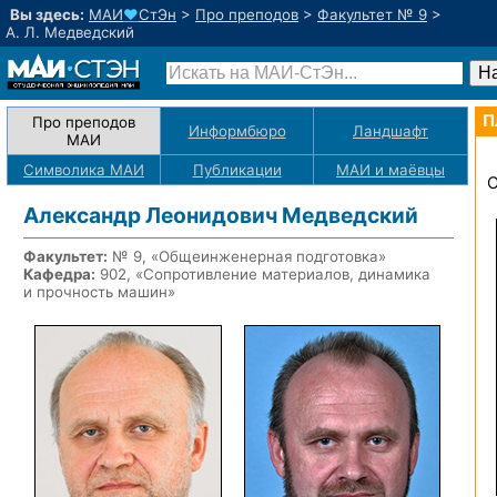
Вы здесь:
МАИ
♥
СтЭн
>
Про преподов
>
Факультет № 9
>
А. Л. Медведский
П
Про преподов
Информбюро
Ландшафт
МАИ
Символика МАИ
Публикации
МАИ
и маёвцы
О
Александр Леонидович Медведский
Факультет:
№ 9, «Общеинженерная подготовка»
Кафедра:
902, «Сопротивление материалов, динамика
и прочность машин»