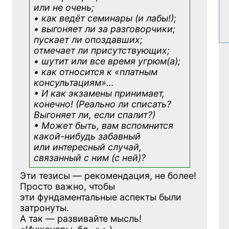
или не очень;
• как ведёт семинары (и лабы!);
• выгоняет ли за разговорчики;
пускает ли опоздавших;
отмечает ли присутствующих;
• шутит или все время угрюм(а);
• как относится к «платным
консультациям»
…
• И как экзамены принимает,
конечно! (Реально ли списать?
Выгоняет ли, если спалит?)
• Может быть, вам вспомнится
какой-нибудь
забавный
или интересный случай,
связанный с ним (с ней)?
Эти тезисы — рекомендация, не более!
Просто важно, чтобы
эти фундаментальные аспекты были
затронуты.
А так — развивайте мысль!