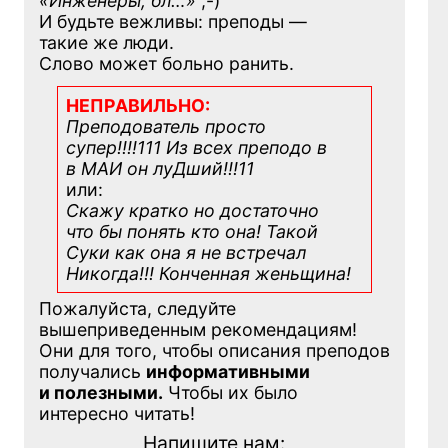
«Инженеры, бл…»
;-)
И будьте вежливы: преподы —
такие же люди.
Слово может больно ранить.
НЕПРАВИЛЬНО:
Преподователь просто
супер!!!!111 Из всех преподо в
в МАИ он луДший!!!11
или:
Скажу кратко но достаточно
что бы понять кто она! Такой
Суки как она я не встречал
Никогда!!! Конченная
женьщина!
Пожалуйста, следуйте
вышеприведенным рекомендациям!
Они для того, чтобы описания преподов
получались
информативными
и полезными.
Чтобы их было
интересно читать!
Напишите нам: