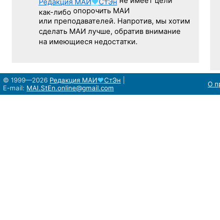
не имеет цели
Редакция
МАИ
♥
СтЭн
опорочить МАИ
как-либо
или преподавателей. Напротив, мы хотим
сделать МАИ лучше, обратив внимание
на имеющиеся недостатки.
© 1999—2026
Редакция
МАИ
♥
СтЭн
|
О п
E-mail:
MAI.StEn.online@gmail.com