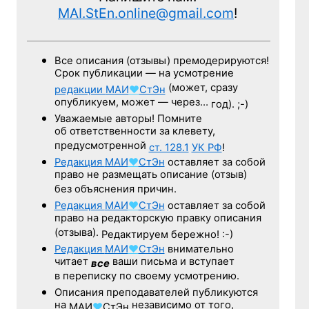
MAI.StEn.online@gmail.com
!
Все описания (отзывы) премодерируются!
Срок публикации — на усмотрение
(может, сразу
редакции
МАИ
♥
СтЭн
опубликуем, может — через…
год). ;-)
Уважаемые авторы! Помните
об ответственности за клевету,
предусмотренной
ст. 128.1
УК РФ
!
Редакция
МАИ
♥
СтЭн
оставляет за собой
право не размещать описание (отзыв)
без объяснения причин.
Редакция
МАИ
♥
СтЭн
оставляет за собой
право на редакторскую правку описания
(отзыва).
Редактируем бережно! :-)
Редакция
МАИ
♥
СтЭн
внимательно
читает
ваши письма и вступает
все
в переписку по своему усмотрению.
Описания преподавателей публикуются
на
независимо от того,
МАИ
♥
СтЭн