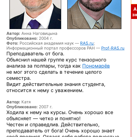
А
зн
Автор:
Анна Наговицына
Опубликовано:
2004 г.
Фото:
Российская академия наук —
RAS.ru
;
Информационный портал профессоров РАН —
Prof-RAS.ru
Преподаватель от бога.
Объяснил нашей группе курс тензорного
анализа за полпары, тогда как
Пономарёв
не мог этого сделать в течение целого
семестра.
Видит действительные знания студента,
относится к нему с уважением.
Автор:
Катя
Опубликовано:
2007 г.
Ходила к нему на курсы. Очень хорошо все
объясняет — четко и понятно!
Честен и справедлив. Действительно,
преподаватель от бога! Очень хорошо знает
свой предмет. Отдает себя работе полностью.