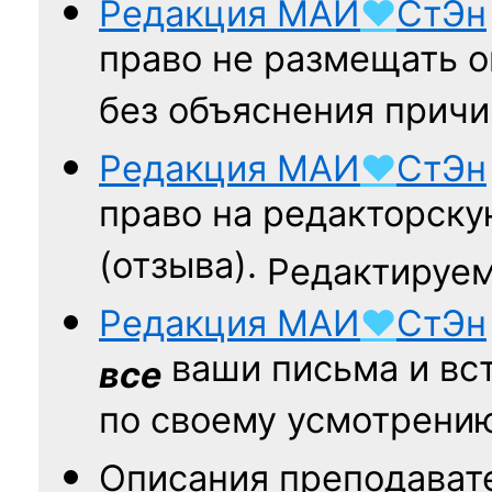
Редакция
МАИ
♥
СтЭн
право не размещать о
без объяснения причи
Редакция
МАИ
♥
СтЭн
право на редакторску
(отзыва).
Редактируем
Редакция
МАИ
♥
СтЭн
ваши письма и вст
все
по своему усмотрени
Описания преподават