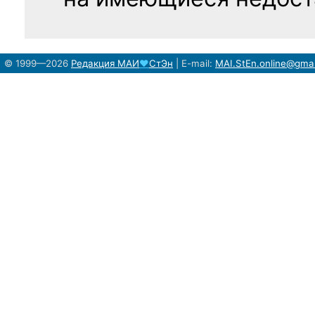
на имеющиеся недост
© 1999—2026
Редакция
МАИ
♥
СтЭн
|
E-mail:
MAI.StEn.online@gma