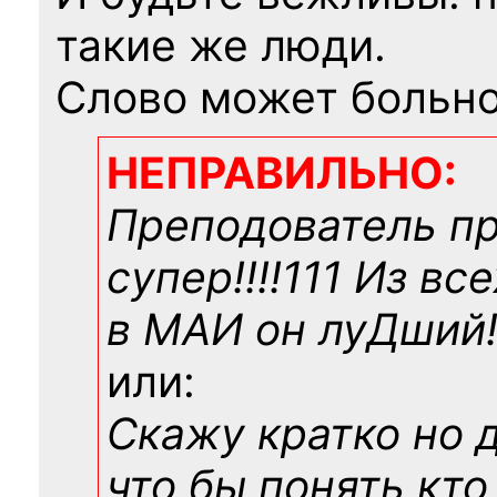
такие же люди.
Слово может больно
НЕПРАВИЛЬНО:
Преподователь п
супер!!!!111 Из вс
в МАИ он луДший!!
или:
Скажу кратко но 
что бы понять кто