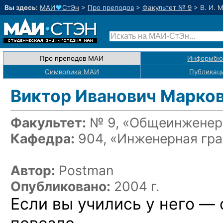
Вы здесь:
МАИ
♥
СтЭн
>
Про преподов
>
Факультет № 9
>
В. И. 
Про преподов МАИ
Информбю
Символика МАИ
Публикац
Виктор Иванович Марко
Факультет:
№ 9, «Общеинженерн
Кафедра:
904, «Инженерная гр
Автор:
Postman
Опубликовано:
2004 г.
Если
вы учились
у него —