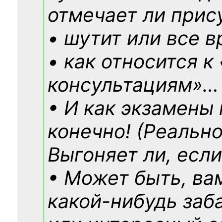
отмечает ли прис
• шутит или все в
• как относится к
консультациям»
…
• И как экзамены
конечно! (Реально
Выгоняет ли, если
• Может быть, ва
какой-нибудь
заб