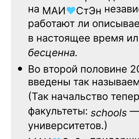
на
независ
МАИ
♥
СтЭн
работают ли описыва
в настоящее время ил
бесценна.
Во второй половине
2
введены так называе
(Так начальство тепе
факультеты:
— 
schools
университетов.)