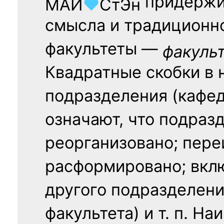
придержи
МАИ
♥
СтЭн
смысла и традиционн
факультеты —
факуль
Квадратные скобки в 
подразделения (кафед
означают, что подраз
реорганизовано; пере
расформировано; вклю
другого подразделени
факультета) и т. п. Н