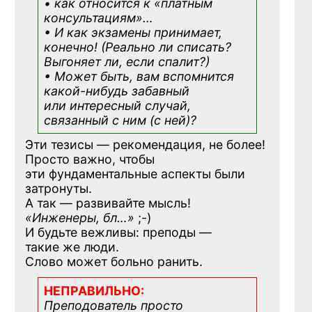
• как относится к «платным
консультациям»
…
• И как экзамены принимает,
конечно! (Реально ли списать?
Выгоняет ли, если спалит?)
• Может быть, вам вспомнится
какой-нибудь
забавный
или интересный случай,
связанный с ним (с ней)?
Эти тезисы — рекомендация, не более!
Просто важно, чтобы
эти фундаментальные аспекты были
затронуты.
А так — развивайте мысль!
«Инженеры, бл…»
;-)
И будьте вежливы: преподы —
такие же люди.
Слово может больно ранить.
НЕПРАВИЛЬНО:
Преподователь просто