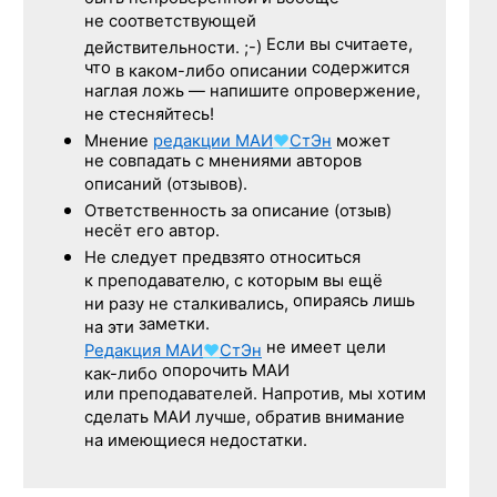
не соответствующей
Если вы считаете,
действительности. ;-)
что
содержится
в каком-либо описании
наглая ложь — напишите опровержение,
не стесняйтесь!
Мнение
редакции
МАИ
♥
СтЭн
может
не совпадать с мнениями авторов
описаний (отзывов).
Ответственность
за описание
(отзыв)
несёт его автор.
Не следует
предвзято относиться
к преподавателю,
с которым
вы ещё
опираясь лишь
ни разу
не сталкивались,
заметки.
на эти
не имеет цели
Редакция
МАИ
♥
СтЭн
опорочить МАИ
как-либо
или преподавателей. Напротив, мы хотим
сделать МАИ лучше, обратив внимание
на имеющиеся недостатки.