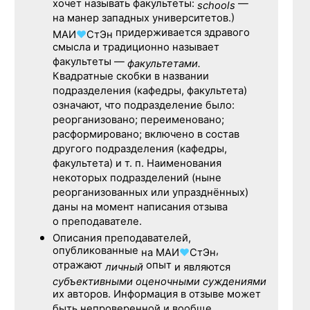
хочет называть факультеты:
—
schools
на манер западных университетов.)
придерживается здравого
МАИ
♥
СтЭн
смысла и традиционно называет
факультеты —
факультетами.
Квадратные скобки в названии
подразделения (кафедры, факультета)
означают, что подразделение было:
реорганизовано; переименовано;
расформировано; включено в состав
другого подразделения (кафедры,
факультета) и т. п. Наименования
некоторых подразделений (ныне
реорганизованных или упразднённых)
даны на момент написания отзыва
о преподавателе.
Описания преподавателей,
опубликованные
,
на
МАИ
♥
СтЭн
отражают
опыт
личный
и являются
субъективными оценочными суждениями
их авторов. Информация в отзыве может
быть непроверенной и вообще