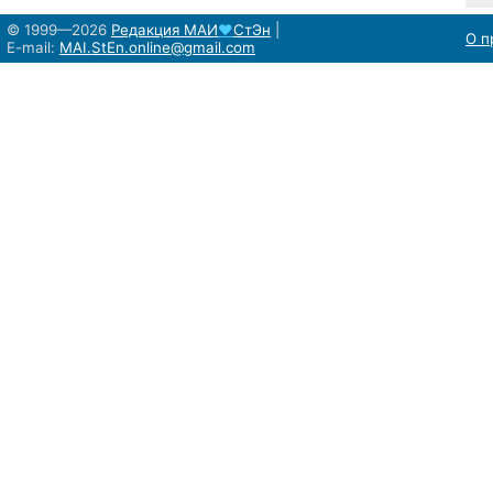
© 1999—2026
Редакция
МАИ
♥
СтЭн
|
О п
E-mail:
MAI.StEn.online@gmail.com