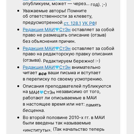
опубликуем, может — через…
год). ;-)
Уважаемые авторы! Помните
об ответственности за клевету,
предусмотренной
ст. 128.1
УК РФ
!
Редакция
МАИ
♥
СтЭн
оставляет за собой
право не размещать описание (отзыв)
без объяснения причин.
Редакция
МАИ
♥
СтЭн
оставляет за собой
право на редакторскую правку описания
(отзыва).
Редактируем бережно! :-)
Редакция
МАИ
♥
СтЭн
внимательно
читает
ваши письма и вступает
все
в переписку по своему усмотрению.
Описания преподавателей публикуются
на
независимо от того,
МАИ
♥
СтЭн
работают ли описываемые в МАИ
в настоящее время или нет:
память
бесценна.
Во второй половине
2010-х гг.
в МАИ
были введены так называемые
(Так начальство теперь
«институты».