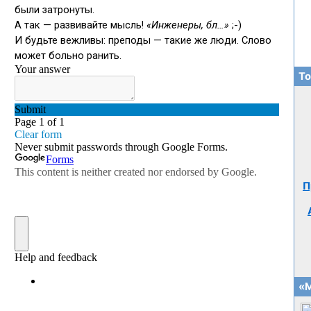
То
П
«М