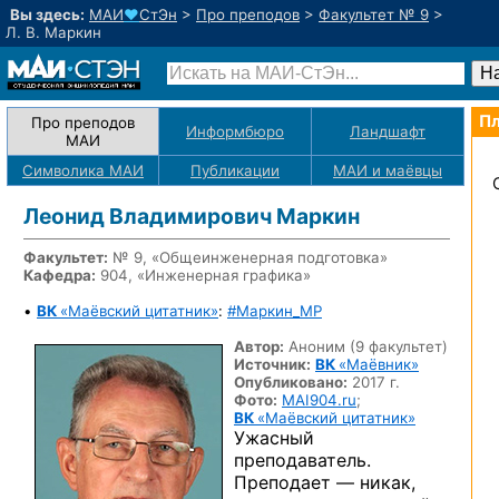
Вы здесь:
МАИ
♥
СтЭн
>
Про преподов
>
Факультет № 9
>
Л. В. Маркин
Пл
Про преподов
Информбюро
Ландшафт
МАИ
Символика МАИ
Публикации
МАИ
и маёвцы
Леонид Владимирович Маркин
Факультет:
№ 9, «Общеинженерная подготовка»
Кафедра:
904, «Инженерная графика»
•
ВК
«Маёвский цитатник»
:
#Маркин_MP
Автор:
Аноним (9 факультет)
Источник:
ВК
«Маёвник»
Опубликовано:
2017 г.
Фото:
MAI904.ru
;
ВК
«Маёвский цитатник»
Ужасный
преподаватель.
Преподает — никак,