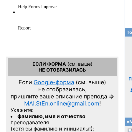
То
ЕСЛИ ФОРМА
(см. выше)
НЕ ОТОБРАЗИЛАСЬ
П
Если
Google-форма
(см. выше)
не отобразилась,
пришлите ваше описание препода
=>
MAI.StEn.online@gmail.com
!
Укажите:
фамилию, имя и отчество
«М
преподавателя
(хотя бы фамилию и инициалы!);