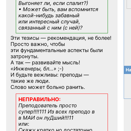
Выгоняет ли, если спалит?)
• Может быть, вам вспомнится
какой-нибудь
забавный
или интересный случай,
связанный с ним (с ней)?
Эти тезисы — рекомендация, не более!
Просто важно, чтобы
эти фундаментальные аспекты были
затронуты.
А так — развивайте мысль!
«Инженеры, бл…»
;-)
На
И будьте вежливы: преподы —
такие же люди.
Слово может больно ранить.
НЕПРАВИЛЬНО:
Преподователь просто
супер!!!!111 Из всех преподо в
в МАИ он луДший!!!11
или:
Скажу кратко но достаточно