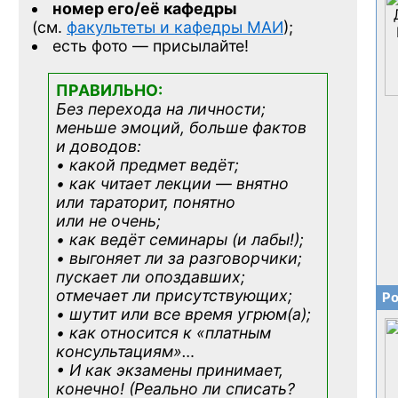
номер его/её кафедры
(см.
факультеты и кафедры МАИ
);
есть фото — присылайте!
ПРАВИЛЬНО:
Без перехода на личности;
меньше эмоций, больше фактов
и доводов:
• какой предмет ведёт;
• как читает лекции — внятно
или тараторит, понятно
или не очень;
• как ведёт семинары (и лабы!);
• выгоняет ли за разговорчики;
пускает ли опоздавших;
отмечает ли присутствующих;
Ро
• шутит или все время угрюм(а);
• как относится к «платным
консультациям»
…
• И как экзамены принимает,
конечно! (Реально ли списать?