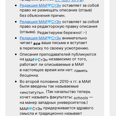
ст. 128.1
УК РФ
!
Редакция
МАИ
♥
СтЭн
оставляет за собой
право не размещать описание (отзыв)
без объяснения причин.
Редакция
МАИ
♥
СтЭн
оставляет за собой
право на редакторскую правку описания
(отзыва).
Редактируем бережно! :-)
Редакция
МАИ
♥
СтЭн
внимательно
читает
ваши письма и вступает
все
в переписку по своему усмотрению.
Описания преподавателей публикуются
на
независимо от того,
МАИ
♥
СтЭн
работают ли описываемые в МАИ
в настоящее время или нет:
память
бесценна.
Во второй половине
2010-х гг.
в МАИ
были введены так называемые
(Так начальство теперь
«институты».
хочет называть факультеты:
—
schools
на манер западных университетов.)
придерживается здравого
МАИ
♥
СтЭн
смысла и традиционно называет