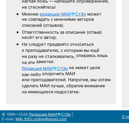
наглая ложь — напишите опровержение,
не стесняйтесь!
Мнение
редакции
МАИ
♥
СтЭн
может
не совпадать с мнениями авторов
описаний (отзывов).
Ответственность
за описание
(отзыв)
несёт его автор.
Не следует
предвзято относиться
к преподавателю,
с которым
вы ещё
опираясь лишь
ни разу
не сталкивались,
заметки.
на эти
не имеет цели
Редакция
МАИ
♥
СтЭн
опорочить МАИ
как-либо
или преподавателей. Напротив, мы хотим
сделать МАИ лучше, обратив внимание
на имеющиеся недостатки.
© 1999—2026
Редакция
МАИ
♥
СтЭн
|
О п
E-mail:
MAI.StEn.online@gmail.com