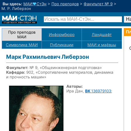
Вы здесь:
МАИ
♥
СтЭн
>
Про преподов
>
Факультет № 9
>
М. Р. Либерзон
Пл
Про преподов
Информбюро
Ландшафт
МАИ
Символика МАИ
Публикации
МАИ
и маёвцы
Марк Рахмильевич Либерзон
Факультет:
№ 9, «Общеинженерная подготовка»
Кафедра:
902, «Сопротивление материалов, динамика
и прочность машин»
Авторы:
Ира Дан,
ВК
136979103
;