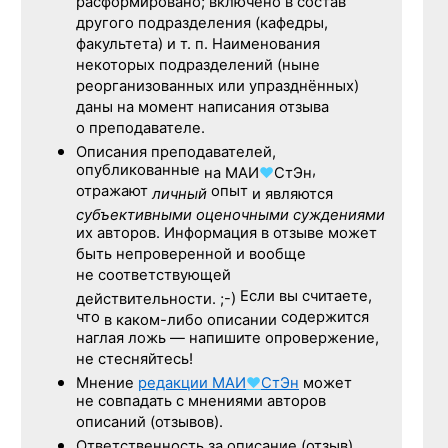
расформировано; включено в состав
другого подразделения (кафедры,
факультета) и т. п. Наименования
некоторых подразделений (ныне
реорганизованных или упразднённых)
даны на момент написания отзыва
о преподавателе.
Описания преподавателей,
опубликованные
,
на
МАИ
♥
СтЭн
отражают
опыт
личный
и являются
субъективными оценочными суждениями
их авторов. Информация в отзыве может
быть непроверенной и вообще
не соответствующей
Если вы считаете,
действительности. ;-)
что
содержится
в каком-либо описании
наглая ложь — напишите опровержение,
не стесняйтесь!
Мнение
редакции
МАИ
♥
СтЭн
может
не совпадать с мнениями авторов
описаний (отзывов).
Ответственность
за описание
(отзыв)