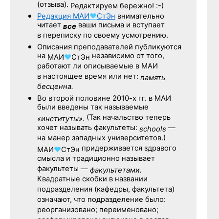
(отзыва).
Редактируем бережно! :-)
Редакция
МАИ
♥
СтЭн
внимательно
читает
ваши письма и вступает
все
в переписку по своему усмотрению.
Описания преподавателей публикуются
на
независимо от того,
МАИ
♥
СтЭн
работают ли описываемые в МАИ
в настоящее время или нет:
память
бесценна.
Во второй половине
2010-х гг.
в МАИ
были введены так называемые
(Так начальство теперь
«институты».
хочет называть факультеты:
—
schools
на манер западных университетов.)
придерживается здравого
МАИ
♥
СтЭн
смысла и традиционно называет
факультеты —
факультетами.
Квадратные скобки в названии
подразделения (кафедры, факультета)
означают, что подразделение было:
реорганизовано; переименовано;