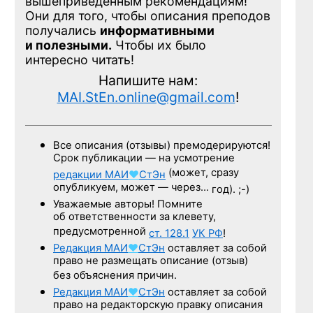
вышеприведенным рекомендациям!
Они для того, чтобы описания преподов
получались
информативными
и полезными.
Чтобы их было
интересно читать!
Напишите нам:
MAI.StEn.online@gmail.com
!
Все описания (отзывы) премодерируются!
Срок публикации — на усмотрение
(может, сразу
редакции
МАИ
♥
СтЭн
опубликуем, может — через…
год). ;-)
Уважаемые авторы! Помните
об ответственности за клевету,
предусмотренной
ст. 128.1
УК РФ
!
Редакция
МАИ
♥
СтЭн
оставляет за собой
право не размещать описание (отзыв)
без объяснения причин.
Редакция
МАИ
♥
СтЭн
оставляет за собой
право на редакторскую правку описания