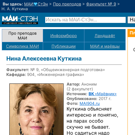
Вы здесь:
МАИ
♥
СтЭн
>
Про преподов
>
Факультет № 9
>
Н. А. Куткина
Пл
Про преподов
Информбюро
Ландшафт
МАИ
Символика МАИ
Публикации
МАИ
и маёвцы
Нина Алексеевна Куткина
Факультет:
№ 9, «Общеинженерная подготовка»
Кафедра:
904, «Инженерная графика»
Автор:
Аноним
(2 факультет)
Источник:
ВК
«Маёвник»
Опубликовано:
2017 г.
Фото:
MAI904.ru
Куткина объясняет
интересно и понятно,
на парах особо
скучно не бывает.
Но садиться надо