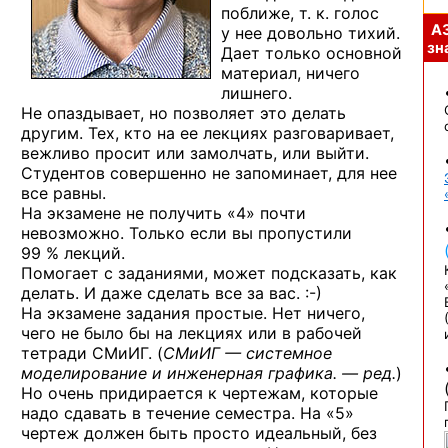
поближе, т. к. голос
А
у нее довольно тихий.
зна
Дает только основной
материал, ничего
лишнего.
Не опаздывает, но позволяет это делать
другим. Тех, кто на ее лекциях разговаривает,
вежливо просит или замолчать, или выйти.
Студентов совершенно не запоминает, для нее
все равны.
На экзамене не получить «4» почти
невозможно. Только если вы пропустили
99 % лекций.
Помогает с заданиями, может подсказать, как
делать. И даже сделать все
за вас. :-)
На экзамене задания простые. Нет ничего,
чего не было бы на лекциях или в рабочей
тетради СМиИГ. (
СМиИГ — системное
моделирование и инженерная
графика. — ред.
)
Но очень придирается к чертежам, которые
надо сдавать в течение семестра. На «5»
чертеж должен быть просто идеальный, без