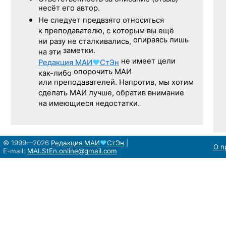
несёт его автор.
Не следует
предвзято относиться
к преподавателю,
с которым
вы ещё
опираясь лишь
ни разу
не сталкивались,
заметки.
на эти
не имеет цели
Редакция
МАИ
♥
СтЭн
опорочить МАИ
как-либо
или преподавателей. Напротив, мы хотим
сделать МАИ лучше, обратив внимание
на имеющиеся недостатки.
© 1999—2026
Редакция
МАИ
♥
СтЭн
|
О п
E-mail:
MAI.StEn.online@gmail.com