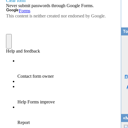
То
П
«М