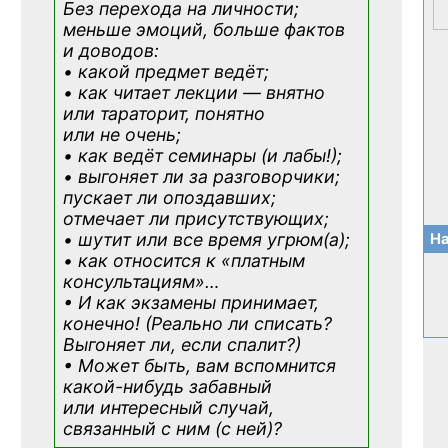
Без перехода на личности;
меньше эмоций, больше фактов
и доводов:
• какой предмет ведёт;
• как читает лекции — внятно
или тараторит, понятно
или не очень;
• как ведёт семинары (и лабы!);
• выгоняет ли за разговорчики;
пускает ли опоздавших;
отмечает ли присутствующих;
• шутит или все время угрюм(а);
На
• как относится к «платным
консультациям»
…
• И как экзамены принимает,
конечно! (Реально ли списать?
Выгоняет ли, если спалит?)
• Может быть, вам вспомнится
какой-нибудь
забавный
или интересный случай,
связанный с ним (с ней)?