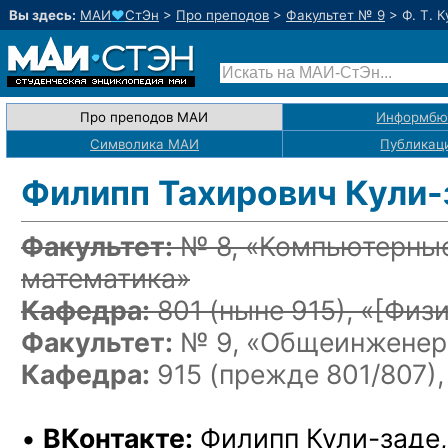
Вы здесь:
МАИ
♥
СтЭн
>
Про преподов
>
Факультет № 9
>
Ф. Т. 
Про преподов МАИ
Информбю
Символика МАИ
Публикац
Филипп Тахирович Кули-
Факультет:
№ 8, «Компьютерные
математика»
Кафедра:
801
(ныне 915)
, «
[Физи
Факультет:
№ 9, «Общеинженерн
Кафедра:
915 (прежде 801/807),
•
ВКонтакте:
Филипп Кули-заде