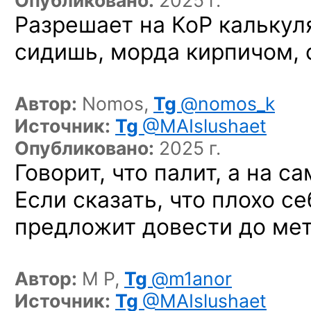
Опубликовано:
2025 г.
Разрешает на КоР калькул
сидишь, морда кирпичом,
Автор:
Nomos,
Tg
@nomos_k
Источник:
Tg
@MAIslushaet
Опубликовано:
2025 г.
Говорит, что палит, а на с
Если сказать, что плохо с
предложит довести до мет
Автор:
M P,
Tg
@m1anor
Источник:
Tg
@MAIslushaet