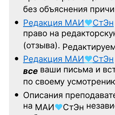
без объяснения причи
Редакция
МАИ
♥
СтЭн
право на редакторску
(отзыва).
Редактируем
Редакция
МАИ
♥
СтЭн
ваши письма и вст
все
по своему усмотрени
Описания преподават
на
независ
МАИ
♥
СтЭн