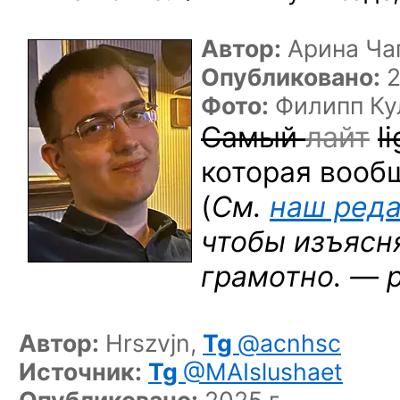
Автор:
Арина Ча
Опубликовано:
2
Фото:
Филипп Ку
Самый
лайт
l
которая воо
(
См.
наш ред
чтобы изъясн
грамотно. — 
Автор:
Hrszvjn,
Tg
@acnhsc
Источник:
Tg
@MAIslushaet