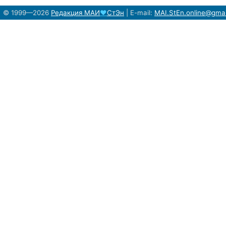
© 1999—2026
Редакция
МАИ
♥
СтЭн
|
E-mail:
MAI.StEn.online@gma