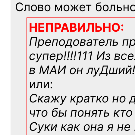
Слово может больно
НЕПРАВИЛЬНО:
Преподователь п
супер!!!!111 Из вс
в МАИ он луДший!!
или:
Скажу кратко но 
что бы понять кто
Суки как она я не