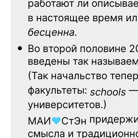
работают ли описыва
в настоящее время ил
бесценна.
Во второй половине
2
введены так называе
(Так начальство тепе
факультеты:
— 
schools
университетов.)
придержи
МАИ
♥
СтЭн
смысла и традиционн