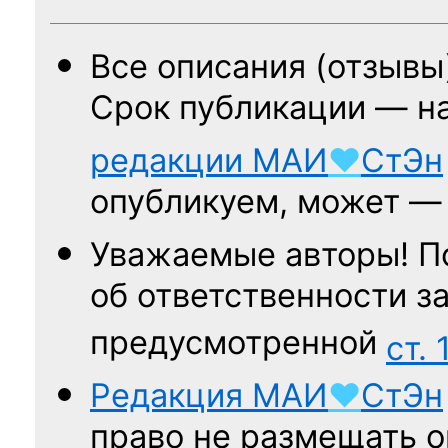
Все описания (отзывы
Срок публикации — н
редакции
МАИ
♥
СтЭн
опубликуем, может 
Уважаемые авторы! П
об ответственности за
предусмотренной
ст. 
Редакция
МАИ
♥
СтЭн
право не размещать о