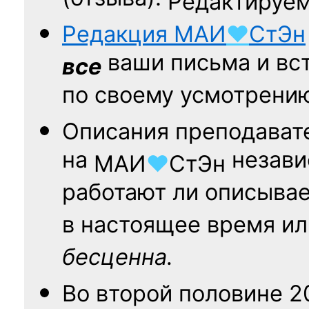
Редактируем
Редакция
МАИ
♥
СтЭн
ваши письма и вст
все
по своему усмотрени
Описания преподават
на
независ
МАИ
♥
СтЭн
работают ли описыва
в настоящее время ил
бесценна.
Во второй половине
2