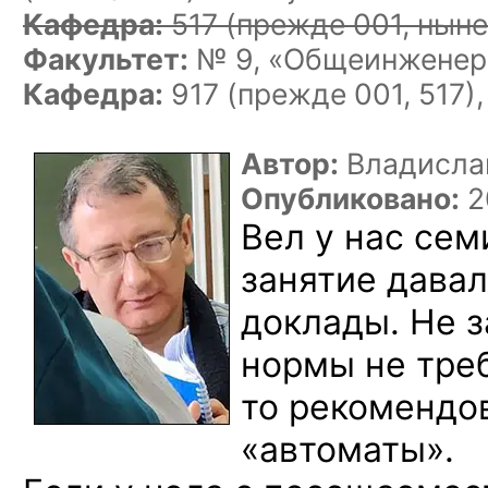
Кафедра:
517
(прежде 001, ныне
Факультет:
№ 9, «Общеинженерн
Кафедра:
917 (прежде 001, 517)
Автор:
Владисла
Опубликовано:
2
Вел у нас се
занятие давал
доклады. Не з
нормы не треб
то рекомендо
«автоматы».