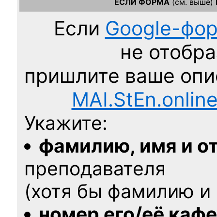
ЕСЛИ ФОРМА
(см. выше)
Если
Google-фо
не отобра
пришлите ваше оп
MAI.StEn.onlin
Укажите:
фамилию, имя и о
преподавателя
(хотя бы фамилию и 
номер его/её каф