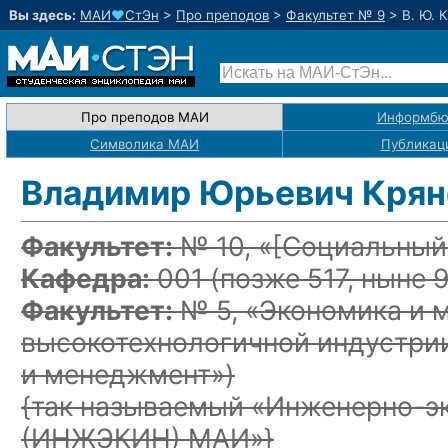
Вы здесь:
МАИ
♥
СтЭн
>
Про преподов
>
Факультет № 9
>
В. Ю. 
Про преподов МАИ
Информбю
Символика МАИ
Публикац
Владимир Юрьевич Крян
Факультет:
№ 10, «
[Социальный
Кафедра:
001
(позже 517, ныне 9
Факультет:
№ 5, «Экономика и 
высокотехнологичной индустри
и менеджмент»)
{так называемый «Инженерно-э
(ИНЖЭКИН) МАИ»}