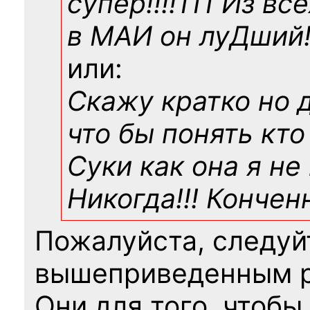
супер!!!!111 Из вс
в МАИ он луДший!!
или:
Скажу кратко но 
что бы понять кто
Суки как она я не
Никогда!!! Конче
Пожалуйста, следуй
вышеприведенным 
Они для того, чтобы