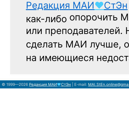
Редакция
МАИ
♥
СтЭн
опорочить 
как-либо
или преподавателей. 
сделать МАИ лучше, 
на имеющиеся недост
© 1999—2026
Редакция
МАИ
♥
СтЭн
|
E-mail:
MAI.StEn.online@gma