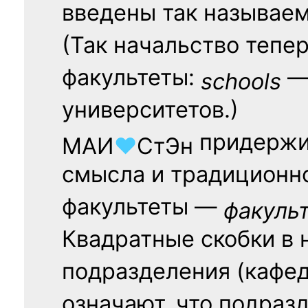
введены так называе
(Так начальство тепе
факультеты:
— 
schools
университетов.)
придержи
МАИ
♥
СтЭн
смысла и традиционн
факультеты —
факуль
Квадратные скобки в 
подразделения (кафед
означают, что подраз