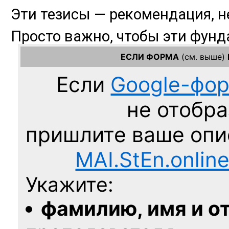
ЕСЛИ ФОРМА
(см. выше)
Если
Google-фо
не отобра
пришлите ваше оп
MAI.StEn.onlin
Укажите:
фамилию, имя и о