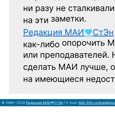
ни разу
не сталкивали
заметки.
на эти
Редакция
МАИ
♥
СтЭн
опорочить 
как-либо
или преподавателей. 
сделать МАИ лучше, 
на имеющиеся недост
© 1999—2026
Редакция
МАИ
♥
СтЭн
|
E-mail:
MAI.StEn.online@gma