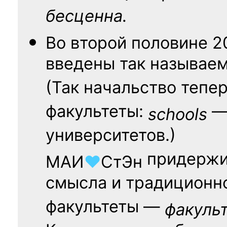
бесценна.
Во второй половине
2
введены так называе
(Так начальство тепе
факультеты:
— 
schools
университетов.)
придержи
МАИ
♥
СтЭн
смысла и традиционн
факультеты —
факуль