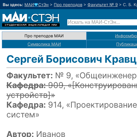
Вы здесь:
МАИ
♥
СтЭн
>
Про преподов
>
Факультет № 9
>
С. Б. 
Про преподов МАИ
Информбю
Символика МАИ
Публикац
Сергей Борисович Крав
Факультет:
№ 9, «Общеинженерн
Кафедра:
909, «
[Конструирова
устройств]
»
Кафедра:
914, «Проектирование
систем»
Автор:
Иванов