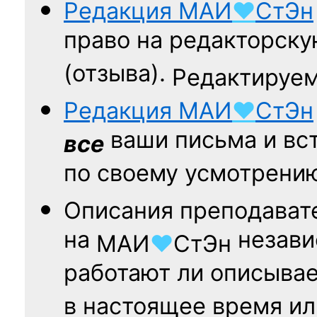
Редакция
МАИ
♥
СтЭн
право на редакторску
(отзыва).
Редактируем
Редакция
МАИ
♥
СтЭн
ваши письма и вст
все
по своему усмотрени
Описания преподават
на
независ
МАИ
♥
СтЭн
работают ли описыва
в настоящее время ил