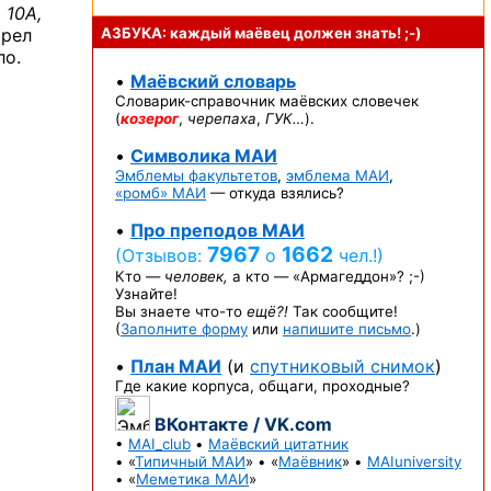
. 10А,
трел
АЗБУКА: каждый маёвец должен
знать! ;-)
ло.
•
Маёвский словарь
Словарик-справочник
маёвских словечек
(
козерог
,
черепаха
,
ГУК…
).
•
Символика МАИ
Эмблемы факультетов
,
эмблема МАИ
,
«ромб» МАИ
— откуда взялись?
•
Про преподов МАИ
7967
1662
(Отзывов:
о
чел.!)
Кто —
человек,
а кто —
«Армагеддон»? ;-)
Узнайте!
Вы знаете
что-то
ещё?!
Так сообщите!
(
Заполните форму
или
напишите письмо
.)
•
План МАИ
(и
спутниковый снимок
)
Где какие корпуса, общаги, проходные?
ВКонтакте / VK.com
•
MAI_club
•
Маёвский цитатник
• «
Типичный МАИ
» • «
Маёвник
» •
MAIuniversity
• «
Меметика МАИ
»