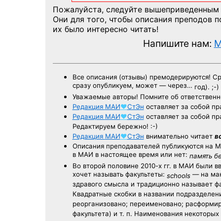
Пожалуйста, следуйте вышеприведенным
Они для того, чтобы описания преподов 
их было интересно читать!
Напишите нам:
M
Все описания (отзывы) премодерируются! С
сразу опубликуем, может — через…
год). ;-)
Уважаемые авторы! Помните об ответственн
Редакция
МАИ
♥
СтЭн
оставляет за собой пр
Редакция
МАИ
♥
СтЭн
оставляет за собой пр
Редактируем бережно! :-)
Редакция
МАИ
♥
СтЭн
внимательно читает
в
Описания преподавателей публикуются на
М
в МАИ в настоящее время или нет:
память б
Во второй половине
2010-х гг.
в МАИ были в
хочет называть факультеты:
— на ман
schools
здравого смысла и традиционно называет 
Квадратные скобки в названии подразделени
реорганизовано; переименовано; расформир
факультета) и т. п. Наименования некоторы