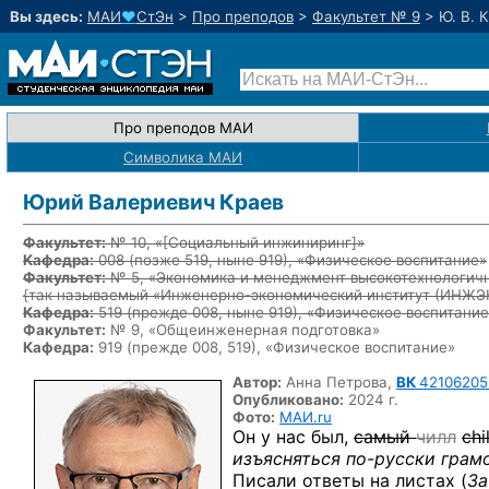
Вы здесь:
МАИ
♥
СтЭн
>
Про преподов
>
Факультет № 9
>
Ю. В. 
Про преподов МАИ
Символика МАИ
Юрий Валериевич Краев
Факультет:
№ 10, «
[Социальный инжиниринг]
»
Кафедра:
008
(позже 519, ныне 919)
, «Физическое воспитание»
Факультет:
№ 5, «Экономика и менеджмент высокотехнологичн
{так называемый «Инженерно-экономический институт (ИНЖ
Кафедра:
519
(прежде 008, ныне 919)
, «Физическое воспитание
Факультет:
№ 9, «Общеинженерная подготовка»
Кафедра:
919 (прежде 008, 519), «Физическое воспитание»
Автор:
Анна Петрова,
ВК
42106205
Опубликовано:
2024 г.
Фото:
МАИ.ru
Он у нас был,
самый
чилл
chil
изъясняться
по-русски
грамо
Писали ответы на листах (
За