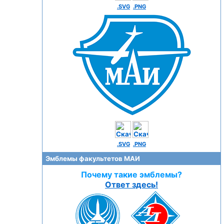
.SVG
.PNG
.SVG
.PNG
Эмблемы факультетов МАИ
Почему такие эмблемы?
Ответ здесь!