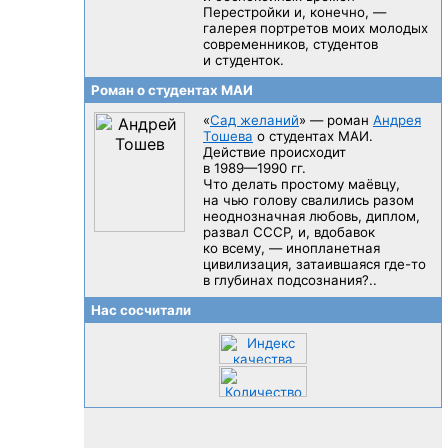
Перестройки и, конечно, —
галерея портретов моих молодых
современников, студентов
и студенток.
Роман о студентах МАИ
«
Сад желаний
» — роман
Андрея
Тошева
о студентах МАИ.
Действие происходит
в 1989—1990 гг.
Что делать простому маёвцу,
на чью голову свалились разом
неоднозначная любовь, диплом,
развал CCCP, и, вдобавок
ко всему, — инопланетная
цивилизация, затаившаяся
где-то
в глубинах подсознания?..
Нас сосчитали