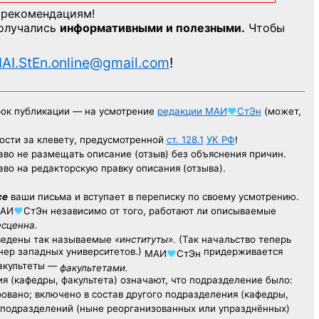
 рекомендациям!
получались
информативными и полезными.
Чтобы
AI.StEn.online@gmail.com
!
рок публикации — на усмотрение
редакции
МАИ
♥
СтЭн
(может,
ости за клевету, предусмотренной
ст. 128.1
УК РФ
!
аво не размещать описание (отзыв) без объяснения причин.
аво на редакторскую правку описания (отзыва).
се
ваши письма и вступает в переписку по своему усмотрению.
АИ
♥
СтЭн
независимо от того, работают ли описываемые
есценна.
ведены так называемые
«институты».
(Так начальство теперь
ер западных университетов.)
придерживается
МАИ
♥
СтЭн
факультеты —
факультетами.
я (кафедры, факультета) означают, что подразделение было:
овано; включено в состав другого подразделения (кафедры,
х подразделений (ныне реорганизованных или упразднённых)