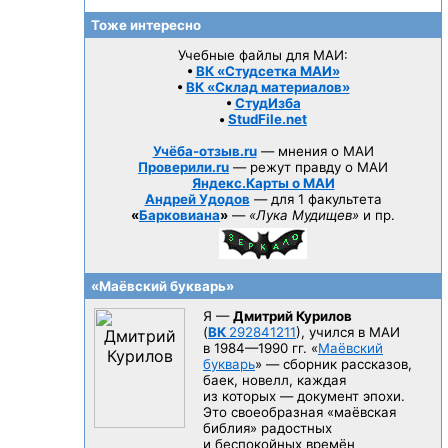
Тоже интересно
Учебные файлы для МАИ:
•
ВК «Студсетка МАИ»
•
ВК «Склад материалов»
•
СтудИзба
•
StudFile.net
Учёба-отзыв.ru
— мнения о МАИ
Проверили.ru
— режут правду о МАИ
Яндекс.Карты о МАИ
Андрей Удодов
— для 1 факультета
«
Барковиана
»
—
«Лука Мудищев»
и пр.
«Маёвский букварь»
Я —
Дмитрий Курилов
(
ВК
292841211
), учился в МАИ
в 1984—1990 гг.
«
Маёвский
букварь
» — сборник рассказов,
баек, новелл, каждая
из которых — документ эпохи.
Это своеобразная «маёвская
библия» радостных
и беспокойных времён