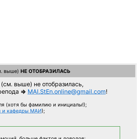
. выше)
НЕ ОТОБРАЗИЛАСЬ
(см. выше)
не отобразилась,
препода
=>
MAI.StEn.online@gmail.com
!
ля
(хотя бы фамилию и инициалы!);
ы и кафедры МАИ
);
эмоций, больше фактов и доводов: