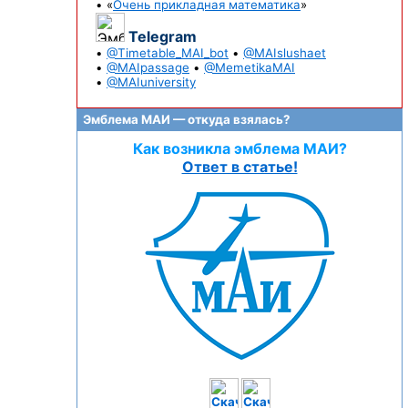
• «
Очень прикладная математика
»
Telegram
•
@Timetable_MAI_bot
•
@MAIslushaet
•
@MAIpassage
•
@MemetikaMAI
•
@MAIuniversity
Эмблема МАИ — откуда взялась?
Как возникла эмблема МАИ?
Ответ в статье!