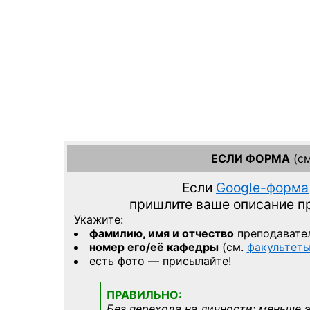
ЕСЛИ ФОРМА
(см
Если
Google-форма
пришлите ваше описание 
Укажите:
фамилию, имя и отчество
преподавате
номер его/её кафедры
(см.
факультет
есть фото — присылайте!
ПРАВИЛЬНО:
Без перехода на личности; меньше 