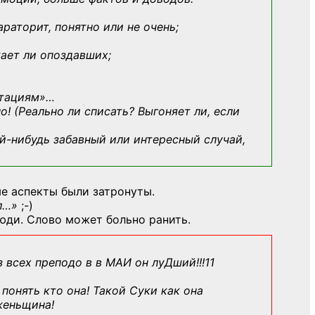
араторит, понятно или не очень;
кает ли опоздавших;
ьтациям»
…
о! (Реально ли списать? Выгоняет ли, если
й-нибудь
забавный или интересный случай,
е аспекты были затронуты.
л…»
;-)
юди. Слово может больно ранить.
з всех преподо в в МАИ он луДший!!!11
понять кто она! Такой Суки как она
женьщина!