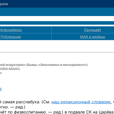
Краев
Информбюро
Ландшафт
Публикации
МАИ
и маёвцы
ой индустрии» (бывш. «Экономика и менеджмент»)
ЭКИН) МАИ»}
»
5
l
самая расслабуха.
(
См.
наш редакционный словарик
,
тно. — ред.
)
чёт по физвоспитанию. — ред.
) в подвале СК на Царёва