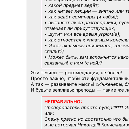
• какой предмет ведёт;
• как читает лекции — внятно или т
• как ведёт семинары (и лабы!);
• выгоняет ли за разговорчики; пус
отмечает ли присутствующих;
• шутит или все время угрюм(а);
• как относится к «платным консул
• И как экзамены принимает, конечн
спалит?)
• Может быть, вам вспомнится
како
связанный с ним (с ней)?
Эти тезисы — рекомендация, не более!
Просто важно, чтобы эти фундаментальны
А так — развивайте мысль!
«Инженеры, б
И будьте вежливы: преподы — такие же л
НЕПРАВИЛЬНО:
Преподователь просто супер!!!!111 И
или:
Скажу кратко но достаточно что бы 
я не встречал Никогда!!! Конченная