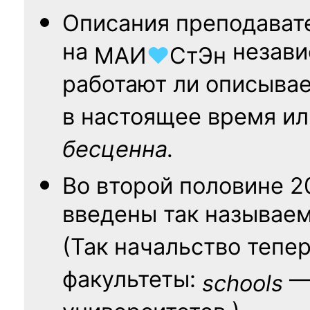
Описания преподават
на
независ
МАИ
♥
СтЭн
работают ли описыва
в настоящее время ил
бесценна.
Во второй половине
2
введены так называе
(Так начальство тепе
факультеты:
— 
schools