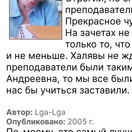
преподавател
Прекрасное ч
На зачетах не
только то, чт
и не меньше. Халявы не жд
преподаватели были таким
Андреевна, то мы все был
нас бы учиться заставили.
Автор:
Lga-Lga
Опубликовано:
2005 г.
По-моему,
это самый лучш