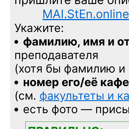
MAI.StEn.onlin
Укажите:
фамилию, имя и о
преподавателя
(хотя бы фамилию и 
номер его/её каф
(см.
факультеты и 
есть фото — присы