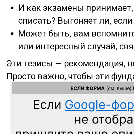
ЕСЛИ ФОРМА
(см. выше)
Если
Google-фо
не отобра
пришлите ваше оп