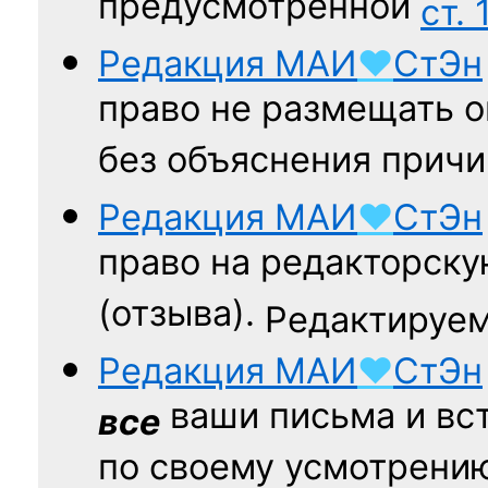
предусмотренной
ст. 
Редакция
МАИ
♥
СтЭн
право не размещать о
без объяснения причи
Редакция
МАИ
♥
СтЭн
право на редакторску
(отзыва).
Редактируем
Редакция
МАИ
♥
СтЭн
ваши письма и вст
все
по своему усмотрени