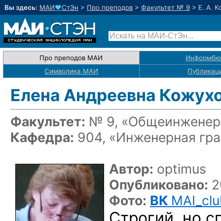
Вы здесь:
МАИ
♥
СтЭн
>
Про преподов
>
Факультет № 9
>
Е. А. 
Про преподов МАИ
Информбю
Символика МАИ
Публикац
Елена Андреевна Кожух
Факультет:
№ 9, «Общеинженерн
Кафедра:
904, «Инженерная гр
Автор:
optimus
Опубликовано:
2
Фото:
ВК
MAI_clu
Строгий, но 