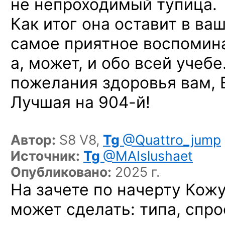
не непроходимый тупица.
Как итог она оставит в ва
самое приятное воспомина
а, может, и обо всей учебе
пожелания здоровья вам, 
Лучшая на 904-й!
Автор:
S8 V8,
Tg
@Quattro_jump
Источник:
Tg
@MAIslushaet
Опубликовано:
2025 г.
На зачете по начерту Кож
может сделать: типа, спро