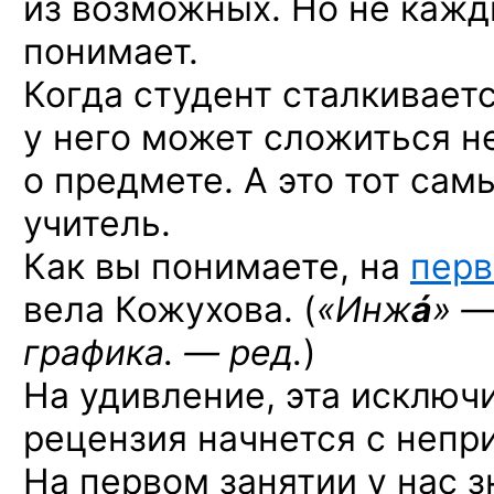
из возможных. Но не кажд
понимает.
Когда студент сталкивает
у него может сложиться н
о предмете. А это тот сам
учитель.
Как вы понимаете, на
перв
вела Кожухова. (
«Инж
á
» —
графика. — ред.
)
На удивление, эта исключ
рецензия начнется с непр
На первом занятии у нас з