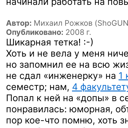
начинали работать на по
Автор:
Михаил Рожков (ShoGUN
Опубликовано:
2008 г.
Шикарная
тетка! :-)
Хоть и не вела у меня ниче
но запомнил ее на всю жи
не сдал «инженерку» на
1 
семестр; нам,
4 факультет
Попал к ней на «допы» в с
понравилась: юморная, объ
пор
кое-что
помню, хоть з