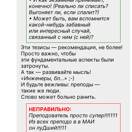
конечно! (Реально ли списать?
Выгоняет ли, если спалит?)
• Может быть, вам вспомнится
какой-нибудь
забавный
или интересный случай,
связанный с ним (с ней)?
Эти тезисы — рекомендация, не более!
Просто важно, чтобы
эти фундаментальные аспекты были
затронуты.
А так — развивайте мысль!
«Инженеры, бл…»
;-)
И будьте вежливы: преподы —
такие же люди.
Слово может больно ранить.
НЕПРАВИЛЬНО:
Преподователь просто супер!!!!111
Из всех преподо в в МАИ
он луДший!!!11