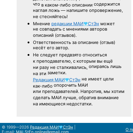
что
содержится
в каком-либо описании
наглая ложь — напишите опровержение,
не стесняйтесь!
Мнение
редакции
МАИ
♥
СтЭн
может
не совпадать с мнениями авторов
описаний (отзывов).
Ответственность
за описание
(отзыв)
несёт его автор.
Не следует
предвзято относиться
к преподавателю,
с которым
вы ещё
опираясь лишь
ни разу
не сталкивались,
заметки.
на эти
не имеет цели
Редакция
МАИ
♥
СтЭн
опорочить МАИ
как-либо
или преподавателей. Напротив, мы хотим
сделать МАИ лучше, обратив внимание
на имеющиеся недостатки.
© 1999—2026
Редакция
МАИ
♥
СтЭн
|
О п
E-mail:
MAI.StEn.online@gmail.com