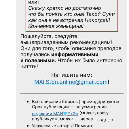
или:
Скажу кратко но достаточно
что бы понять кто она! Такой Суки
как она я не встречал Никогда!!!
Конченная
женьщина!
Пожалуйста, следуйте
вышеприведенным рекомендациям!
Они для того, чтобы описания преподов
получались
информативными
и полезными.
Чтобы их было интересно
читать!
Напишите нам:
MAI.StEn.online@gmail.com
!
Все описания (отзывы) премодерируются!
Срок публикации — на усмотрение
(может, сразу
редакции
МАИ
♥
СтЭн
опубликуем, может — через…
год). ;-)
Уважаемые авторы! Помните