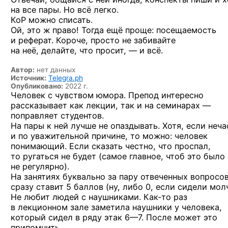
на все пары. Но всё легко.
КоР можно списать.
Ой, это ж право! Тогда ещё проще: посещаемость
и реферат. Короче, просто не забивайте
на неё, делайте, что просит, — и всё.
Автор:
нет данных
Источник:
Telegra.ph
Опубликовано:
2022 г.
Человек с чувством юмора. Препод интересно
рассказывает как лекции, так и на семинарах —
поправляет студентов.
На пары к ней лучше не опаздывать. Хотя, если неча
и по уважительной причине, то можно: человек
понимающий. Если сказать честно, что проспал,
то ругаться не будет (самое главное, чтоб это было
не регулярно).
На занятиях буквально за пару отвеченных вопросо
сразу ставит 5 баллов (ну, либо 0, если сидели молч
Не любит людей с наушниками.
Как-то
раз
в лекционном зале заметила наушники у человека,
который сидел в ряду
этак 6—7.
После может это
припомнить.