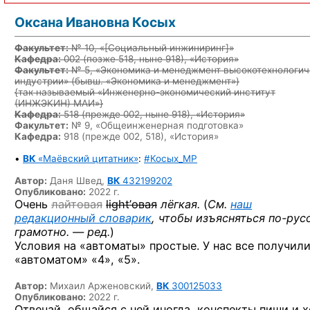
Оксана Ивановна Косых
Факультет:
№ 10, «
[Социальный инжиниринг]
»
Кафедра:
002
(позже 518, ныне 918)
, «История»
Факультет:
№ 5, «Экономика и менеджмент высокотехнологич
индустрии» (бывш. «Экономика и менеджмент»)
{так называемый «Инженерно-экономический институт
(ИНЖЭКИН) МАИ»}
Кафедра:
518
(прежде 002, ныне 918)
, «История»
Факультет:
№ 9, «Общеинженерная подготовка»
Кафедра:
918 (прежде 002, 518), «История»
•
ВК
«Маёвский цитатник»
:
#Косых_MP
Автор:
Даня Швед,
ВК
432199202
Опубликовано:
2022 г.
Очень
лайтовая
light’овая
лёгкая.
(
См.
наш
редакционный словарик
, чтобы изъясняться
по-рус
грамотно. — ред.
)
Условия на «автоматы» простые. У нас все получил
«автоматом» «4», «5».
Автор:
Михаил Арженовский,
ВК
300125033
Опубликовано:
2022 г.
Отвечай, общайся с ней иногда, конспекты пиши и 