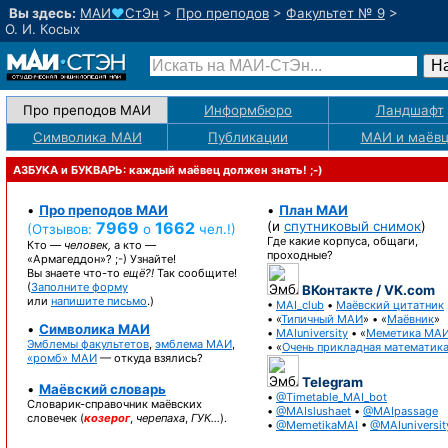
Вы здесь:
МАИ
♥
СтЭн
>
Про преподов
>
Факультет № 9
>
О. И. Косых
Про преподов МАИ
Информбюро
Ландшафт
Символика МАИ
Публикации
МАИ
и маёв
АЗБУКА и БУКВАРЬ: каждый маёвец должен знать! ;-)
•
Про преподов МАИ
•
План МАИ
7969
1662
(и
спутниковый снимок
)
(Отзывов:
о
чел.!)
Где какие корпуса, общаги,
Кто —
человек,
а кто —
проходные?
«Армагеддон»? ;-)
Узнайте!
Вы знаете
что-то
ещё?!
Так сообщите!
(
Заполните форму
ВКонтакте / VK.com
или
напишите письмо
.)
•
MAI_club
•
Маёвский цитатник
• «
Типичный МАИ
» • «
Маёвник
»
•
Символика МАИ
•
MAIuniversity
• «
Меметика МА
Эмблемы факультетов
,
эмблема МАИ
,
• «
Очень прикладная математик
«ромб» МАИ
— откуда взялись?
Telegram
•
Маёвский словарь
•
@Timetable_MAI_bot
Словарик-справочник
маёвских
•
@MAIslushaet
•
@MAIpassage
словечек (
козерог
,
черепаха
,
ГУК…
).
•
@MemetikaMAI
•
@MAIuniversit