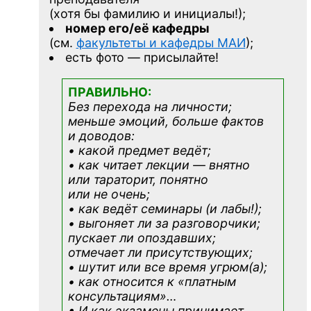
(хотя бы фамилию и инициалы!);
номер его/её кафедры
(см.
факультеты и кафедры МАИ
);
есть фото — присылайте!
ПРАВИЛЬНО:
Без перехода на личности;
меньше эмоций, больше фактов
и доводов:
• какой предмет ведёт;
• как читает лекции — внятно
или тараторит, понятно
или не очень;
• как ведёт семинары (и лабы!);
• выгоняет ли за разговорчики;
пускает ли опоздавших;
отмечает ли присутствующих;
• шутит или все время угрюм(а);
• как относится к «платным
консультациям»
…
• И как экзамены принимает,