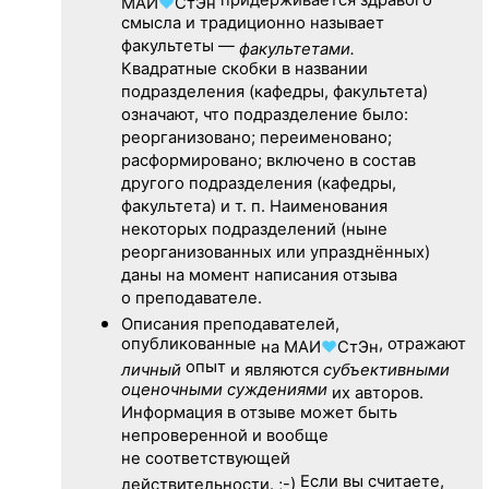
придерживается здравого
МАИ
♥
СтЭн
смысла и традиционно называет
факультеты —
факультетами.
Квадратные скобки в названии
подразделения (кафедры, факультета)
означают, что подразделение было:
реорганизовано; переименовано;
расформировано; включено в состав
другого подразделения (кафедры,
факультета) и т. п. Наименования
некоторых подразделений (ныне
реорганизованных или упразднённых)
даны на момент написания отзыва
о преподавателе.
Описания преподавателей,
опубликованные
, отражают
на
МАИ
♥
СтЭн
опыт
личный
и являются
субъективными
оценочными суждениями
их авторов.
Информация в отзыве может быть
непроверенной и вообще
не соответствующей
Если вы считаете,
действительности. ;-)