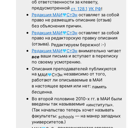
об ответственности за клевету,
предусмотренной
ст. 128.1
УК РФ
!
Редакция
МАИ
♥
СтЭн
оставляет за собой
право не размещать описание (отзыв)
без объяснения причин.
Редакция
МАИ
♥
СтЭн
оставляет за собой
право на редакторскую правку описания
(отзыва).
Редактируем бережно! :-)
Редакция
МАИ
♥
СтЭн
внимательно читает
ваши письма и вступает в переписку
все
по своему усмотрению.
Описания преподавателей публикуются
на
независимо от того,
МАИ
♥
СтЭн
работают ли описываемые в МАИ
в настоящее время или нет:
память
бесценна.
Во второй половине
2010-х гг.
в МАИ были
введены так называемые
«институты».
(Так начальство теперь хочет называть
факультеты:
— на манер западных
schools
университетов.)