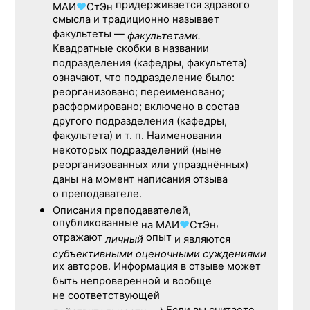
придерживается здравого
МАИ
♥
СтЭн
смысла и традиционно называет
факультеты —
факультетами.
Квадратные скобки в названии
подразделения (кафедры, факультета)
означают, что подразделение было:
реорганизовано; переименовано;
расформировано; включено в состав
другого подразделения (кафедры,
факультета) и т. п. Наименования
некоторых подразделений (ныне
реорганизованных или упразднённых)
даны на момент написания отзыва
о преподавателе.
Описания преподавателей,
опубликованные
,
на
МАИ
♥
СтЭн
отражают
опыт
личный
и являются
субъективными оценочными суждениями
их авторов. Информация в отзыве может
быть непроверенной и вообще
не соответствующей