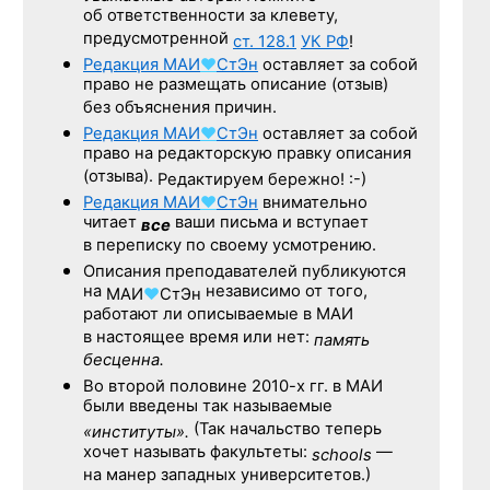
об ответственности за клевету,
предусмотренной
ст. 128.1
УК РФ
!
Редакция
МАИ
♥
СтЭн
оставляет за собой
право не размещать описание (отзыв)
без объяснения причин.
Редакция
МАИ
♥
СтЭн
оставляет за собой
право на редакторскую правку описания
(отзыва).
Редактируем бережно! :-)
Редакция
МАИ
♥
СтЭн
внимательно
читает
ваши письма и вступает
все
в переписку по своему усмотрению.
Описания преподавателей публикуются
на
независимо от того,
МАИ
♥
СтЭн
работают ли описываемые в МАИ
в настоящее время или нет:
память
бесценна.
Во второй половине
2010-х гг.
в МАИ
были введены так называемые
(Так начальство теперь
«институты».
хочет называть факультеты:
—
schools
на манер западных университетов.)