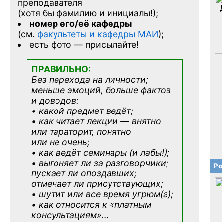
преподавателя
(хотя бы фамилию и инициалы!);
номер его/её кафедры
(см.
факультеты и кафедры МАИ
);
есть фото — присылайте!
ПРАВИЛЬНО:
Без перехода на личности;
меньше эмоций, больше фактов
и доводов:
• какой предмет ведёт;
• как читает лекции — внятно
или тараторит, понятно
или не очень;
• как ведёт семинары (и лабы!);
• выгоняет ли за разговорчики;
Ро
пускает ли опоздавших;
отмечает ли присутствующих;
• шутит или все время угрюм(а);
• как относится к «платным
консультациям»
…