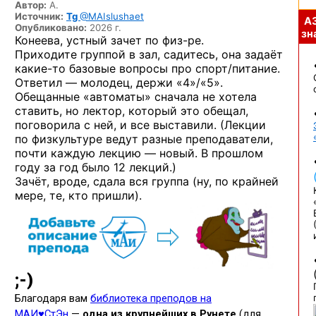
Автор:
А.
Источник:
Tg
@MAIslushaet
А
Опубликовано:
2026 г.
зна
Конеева, устный зачет
по физ-ре.
Приходите группой в зал, садитесь, она задаёт
какие-то
базовые вопросы про спорт/питание.
Ответил — молодец, держи «4»/«5».
Обещанные «автоматы» сначала не хотела
ставить, но лектор, который это обещал,
поговорила с ней, и все выставили. (Лекции
по физкультуре ведут разные преподаватели,
почти каждую лекцию — новый. В прошлом
году за год было 12 лекций.)
Зачёт, вроде, сдала вся группа (ну, по крайней
мере, те, кто пришли).