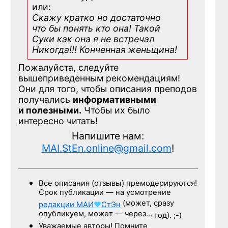
или:
Скажу кратко но достаточно
что бы понять кто она! Такой
Суки как она я не встречал
Никогда!!! Конченная
женьщина!
Пожалуйста, следуйте
вышеприведенным рекомендациям!
Они для того, чтобы описания преподов
получались
информативными
и полезными.
Чтобы их было
интересно читать!
Напишите нам:
MAI.StEn.online@gmail.com
!
Все описания (отзывы) премодерируются!
Срок публикации — на усмотрение
(может, сразу
редакции
МАИ
♥
СтЭн
опубликуем, может — через…
год). ;-)
Уважаемые авторы! Помните