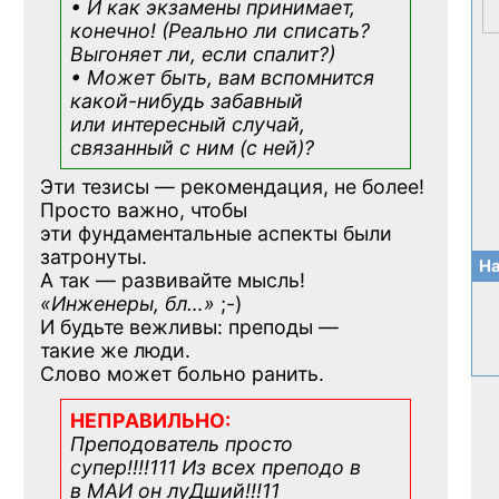
• И как экзамены принимает,
конечно! (Реально ли списать?
Выгоняет ли, если спалит?)
• Может быть, вам вспомнится
какой-нибудь
забавный
или интересный случай,
связанный с ним (с ней)?
Эти тезисы — рекомендация, не более!
Просто важно, чтобы
эти фундаментальные аспекты были
затронуты.
На
А так — развивайте мысль!
«Инженеры, бл…»
;-)
И будьте вежливы: преподы —
такие же люди.
Слово может больно ранить.
НЕПРАВИЛЬНО:
Преподователь просто
супер!!!!111 Из всех преподо в
в МАИ он луДший!!!11