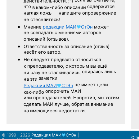
Если вы считаете,
действительности. ;-)
что
содержится
в каком-либо описании
наглая ложь — напишите опровержение,
не стесняйтесь!
Мнение
редакции
МАИ
♥
СтЭн
может
не совпадать с мнениями авторов
описаний (отзывов).
Ответственность
за описание
(отзыв)
несёт его автор.
Не следует
предвзято относиться
к преподавателю,
с которым
вы ещё
опираясь лишь
ни разу
не сталкивались,
заметки.
на эти
не имеет цели
Редакция
МАИ
♥
СтЭн
опорочить МАИ
как-либо
или преподавателей. Напротив, мы хотим
сделать МАИ лучше, обратив внимание
на имеющиеся недостатки.
© 1999—2026
Редакция
МАИ
♥
СтЭн
|
О п