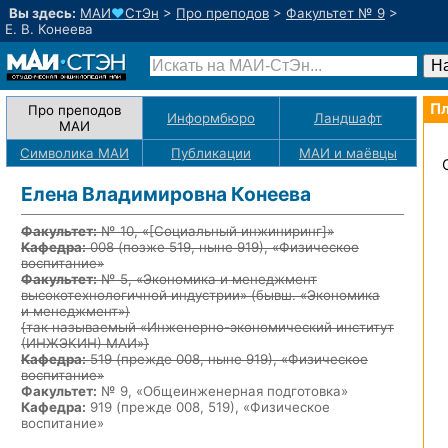
Вы здесь:
МАИ
♥
СтЭн
>
Про преподов
>
Факультет № 9
>
Е. В. Конеева
Пл
Про преподов
Информбюро
Ландшафт
МАИ
Символика МАИ
Публикации
МАИ
и маёвцы
Елена Владимировна Конеева
Факультет:
№ 10, «
[Социальный инжиниринг]
»
Кафедра:
008
(позже 519, ныне 919)
, «Физическое
воспитание»
Факультет:
№ 5, «Экономика и менеджмент
высокотехнологичной индустрии» (бывш. «Экономика
и менеджмент»)
{так называемый «Инженерно-экономический институт
(ИНЖЭКИН) МАИ»}
Кафедра:
519
(прежде 008, ныне 919)
, «Физическое
воспитание»
Факультет:
№ 9, «Общеинженерная подготовка»
Кафедра:
919 (прежде 008, 519), «Физическое
воспитание»