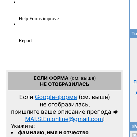
То
ЕСЛИ ФОРМА
(см. выше)
П
НЕ ОТОБРАЗИЛАСЬ
Если
Google-форма
(см. выше)
не отобразилась,
пришлите ваше описание препода
=>
MAI.StEn.online@gmail.com
!
Укажите:
«М
фамилию, имя и отчество