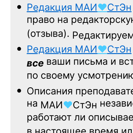
Редакция
МАИ
♥
СтЭн
право на редакторску
(отзыва).
Редактируем
Редакция
МАИ
♥
СтЭн
ваши письма и вст
все
по своему усмотрени
Описания преподават
на
независ
МАИ
♥
СтЭн
работают ли описыва
в настоящее время ил