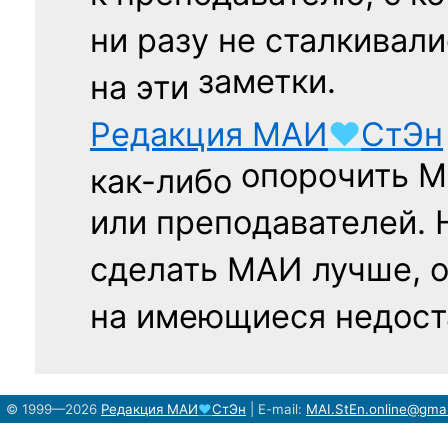
ни разу
не сталкивали
заметки.
на эти
Редакция
МАИ
♥
СтЭн
опорочить 
как-либо
или преподавателей. 
сделать МАИ лучше, 
на имеющиеся недост
© 1999—2026
Редакция
МАИ
♥
СтЭн
|
E-mail:
MAI.StEn.online@gma