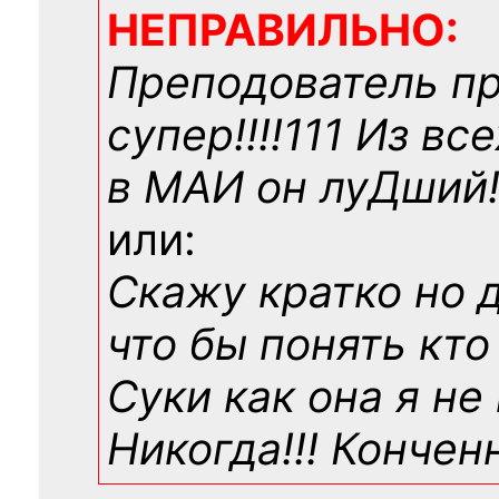
НЕПРАВИЛЬНО:
Преподователь п
супер!!!!111 Из вс
в МАИ он луДший!!
или:
Скажу кратко но 
что бы понять кто
Суки как она я не
Никогда!!! Конче