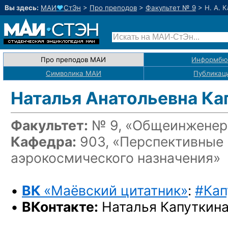
Вы здесь:
МАИ
♥
СтЭн
>
Про преподов
>
Факультет № 9
>
Н. А. 
Про преподов МАИ
Информбю
Символика МАИ
Публикац
Наталья Анатольевна Ка
Факультет:
№ 9, «Общеинженерн
Кафедра:
903, «Перспективные 
аэрокосмического назначения»
•
ВК
«Маёвский цитатник»
:
#Кап
•
ВКонтакте:
Наталья Капуткин