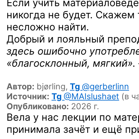
Если учить материаловеде
никогда не будет. Скажем 
несложно найти.
Добрый и лояльный препод
здесь ошибочно употребл
«благосклонный, мягкий».
Автор:
bjørling,
Tg
@gerberlinn
Источник:
Tg
@MAIslushaet
(в ч
Опубликовано:
2026 г.
Вела у нас лекции по мат
принимала зачёт и ещё пр