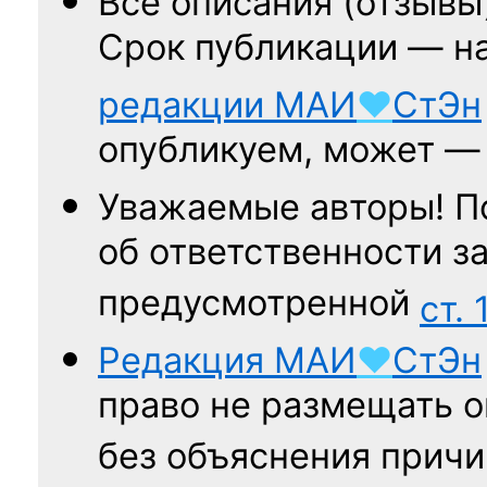
Все описания (отзывы
Срок публикации — н
редакции
МАИ
♥
СтЭн
опубликуем, может 
Уважаемые авторы! П
об ответственности за
предусмотренной
ст. 
Редакция
МАИ
♥
СтЭн
право не размещать о
без объяснения причи