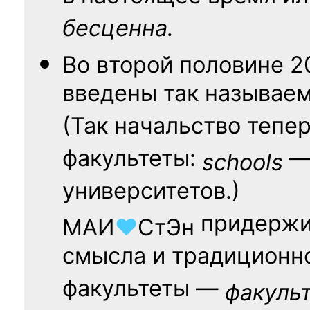
бесценна.
Во второй половине
2
введены так называе
(Так начальство тепе
факультеты:
— 
schools
университетов.)
придержи
МАИ
♥
СтЭн
смысла и традиционн
факультеты —
факуль