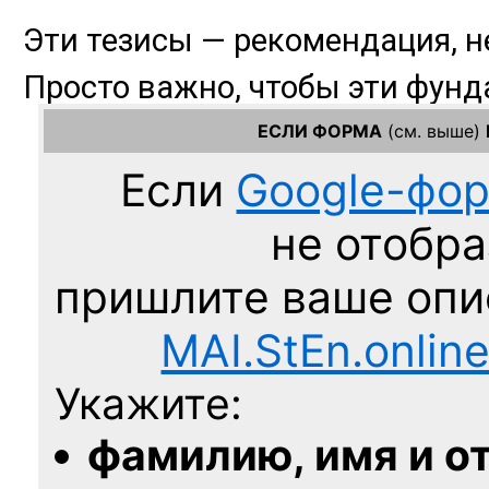
ЕСЛИ ФОРМА
(см. выше)
Если
Google-фо
не отобра
пришлите ваше оп
MAI.StEn.onlin
Укажите:
фамилию, имя и о