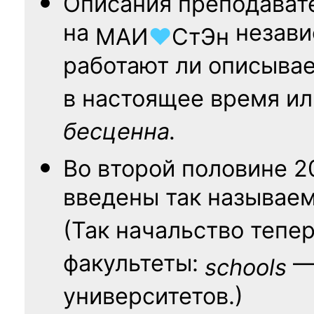
Описания преподават
на
независ
МАИ
♥
СтЭн
работают ли описыва
в настоящее время ил
бесценна.
Во второй половине
2
введены так называе
(Так начальство тепе
факультеты:
— 
schools
университетов.)