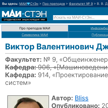
Вы здесь:
МАИ
♥
СтЭн
>
Про преподов
>
Факультет № 9
>
В. В. 
Про преподов МАИ
Информбю
Символика МАИ
Публикац
Виктор Валентинович Д
Факультет:
№ 9, «Общеинженерн
Кафедра:
906, «
[Машиноведение
Кафедра:
914, «Проектирование
систем»
Автор:
Bliss
Опубликовано:
20