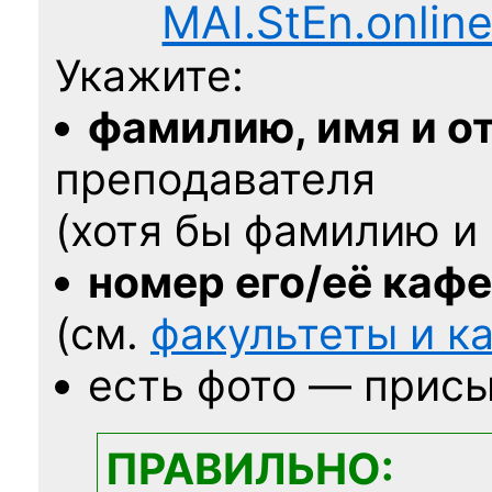
MAI.StEn.onlin
Укажите:
фамилию, имя и о
преподавателя
(хотя бы фамилию и 
номер его/её каф
(см.
факультеты и 
есть фото — присы
ПРАВИЛЬНО: