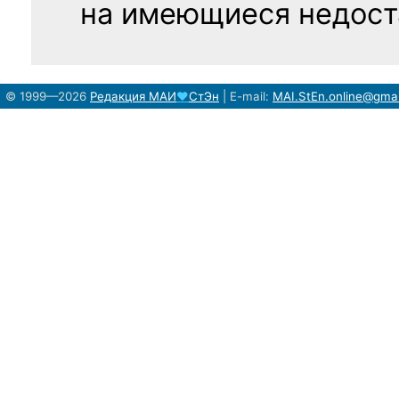
на имеющиеся недост
© 1999—2026
Редакция
МАИ
♥
СтЭн
|
E-mail:
MAI.StEn.online@gma