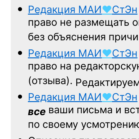
Редакция
МАИ
♥
СтЭн
право не размещать о
без объяснения причи
Редакция
МАИ
♥
СтЭн
право на редакторску
(отзыва).
Редактируем
Редакция
МАИ
♥
СтЭн
ваши письма и вст
все
по своему усмотрени