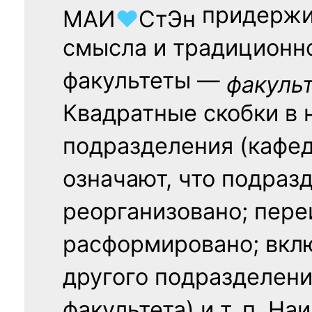
придержи
МАИ
♥
СтЭн
смысла и традиционн
факультеты —
факуль
Квадратные скобки в 
подразделения (кафед
означают, что подраз
реорганизовано; пере
расформировано; вклю
другого подразделени
факультета) и т. п. Н