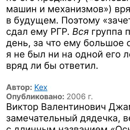
машин
и механизмов»)
вря
в будущем.
Поэтому «зачет
сдал ему РГР.
Вся
группа 
день,
за что
ему большое с
я не был
ни на одной
его 
вряд ли бы
ответил.
Автор:
Kex
Опубликовано:
2006 г.
Виктор Валентинович Джа
замечательный дядечка, в
с длинным названием «Ос