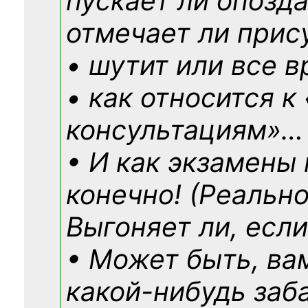
пускает ли опозд
отмечает ли прис
• шутит или все в
• как относится к
консультациям»
…
• И как экзамены
конечно! (Реально
Выгоняет ли, если
• Может быть, ва
какой-нибудь
заб