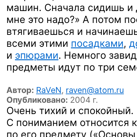
машин. Сначала сидишь
и
мне это надо?»
А потом
по
втягиваешься
и начинаеш
всеми этими
посадками
,
д
и
эпюрами
.
Немного завид
предметы идут
по три
сем
Автор:
RaVeN
,
raven@atom.ru
Опубликовано:
2004 г.
Очень тихий
и спокойный.
С пониманием
относится
к
по его
предмету («Основы