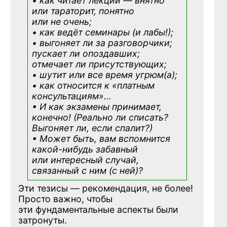
• как читает лекции — внятно
или тараторит, понятно
или не очень;
• как ведёт семинары (и лабы!);
• выгоняет ли за разговорчики;
пускает ли опоздавших;
отмечает ли присутствующих;
• шутит или все время угрюм(а);
• как относится к «платным
консультациям»
…
• И как экзамены принимает,
конечно! (Реально ли списать?
Выгоняет ли, если спалит?)
• Может быть, вам вспомнится
какой-нибудь
забавный
или интересный случай,
связанный с ним (с ней)?
Эти тезисы — рекомендация, не более!
Просто важно, чтобы
эти фундаментальные аспекты были
затронуты.