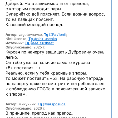
Добрый. Но в зависимости от препода,
с которым проводит пары.
Суперчётко всё поясняет. Если возник вопрос,
то на пальцах пояснит.
Классный молодой препод.
Автор:
yagotovnavse,
Tg
@Pav1enti
;
Nick Usenko,
Tg
@nick_usenko
Источник:
Tg
@MAIslushaet
Опубликовано:
2025 г.
Курсач по начерту защищать Дубровину очень
легко.
Он тебе уже за наличие самого курсача
«5» поставит. :-)
Реально, если у тебя красивые эпюры,
то может поставить «5». На рабочую тетрадь
по начерту даже не смотрит и нетребователен
к соблюдению ГОСТа в пояснительной записке
к эпюрам.
Автор:
Михунчик,
Tg
@barsposuda
Опубликовано:
2026 г.
В принципе, препод как препод.