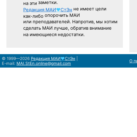
заметки.
на эти
не имеет цели
Редакция
МАИ
♥
СтЭн
опорочить МАИ
как-либо
или преподавателей. Напротив, мы хотим
сделать МАИ лучше, обратив внимание
на имеющиеся недостатки.
© 1999—2026
Редакция
МАИ
♥
СтЭн
|
О п
E-mail:
MAI.StEn.online@gmail.com