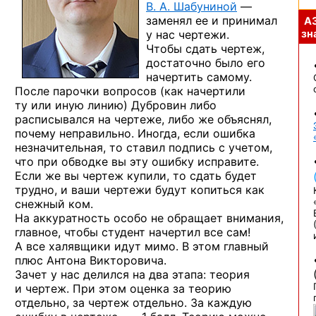
В. А. Шабуниной
—
заменял ее и принимал
А
у нас чертежи.
зна
Чтобы сдать чертеж,
достаточно было его
начертить самому.
После парочки вопросов (как начертили
ту или иную линию) Дубровин либо
расписывался на чертеже, либо же объяснял,
почему неправильно. Иногда, если ошибка
незначительная, то ставил подпись с учетом,
что при обводке вы эту ошибку исправите.
Если же вы чертеж купили, то сдать будет
трудно, и ваши чертежи будут копиться как
снежный ком.
На аккуратность особо не обращает внимания,
главное, чтобы студент начертил все сам!
А все халявщики идут мимо. В этом главный
плюс Антона Викторовича.
Зачет у нас делился на два этапа: теория
и чертеж. При этом оценка за теорию
отдельно, за чертеж отдельно. За каждую