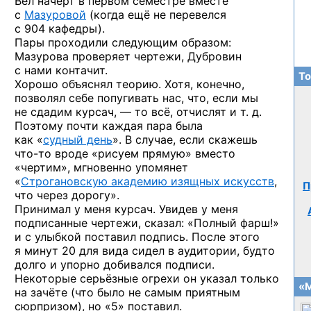
Вёл начерт в первом семестре вместе
с
Мазуровой
(когда ещё не перевелся
с 904 кафедры).
Пары проходили следующим образом:
Мазурова проверяет чертежи, Дубровин
с нами контачит.
То
Хорошо объяснял теорию. Хотя, конечно,
позволял себе попугивать нас, что, если мы
не сдадим курсач, — то всё, отчислят и т. д.
Поэтому почти каждая пара была
как «
судный день
». В случае, если скажешь
что-то
вроде «рисуем прямую» вместо
«чертим», мгновенно упомянет
«
Строгановскую академию изящных искусств
,
П
что через дорогу».
Принимал у меня курсач. Увидев у меня
подписанные чертежи, сказал: «Полный фарш!»
и с улыбкой поставил подпись. После этого
я минут 20 для вида сидел в аудитории, будто
долго и упорно добивался подписи.
Некоторые серьёзные огрехи он указал только
«М
на зачёте (что было не самым приятным
сюрпризом), но «5» поставил.