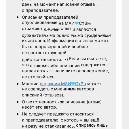
даны на момент написания отзыва
о преподавателе.
Описания преподавателей,
опубликованные
,
на
МАИ
♥
СтЭн
отражают
опыт
личный
и являются
субъективными оценочными суждениями
их авторов. Информация в отзыве может
быть непроверенной и вообще
не соответствующей
Если вы считаете,
действительности. ;-)
что
содержится
в каком-либо описании
наглая ложь — напишите опровержение,
не стесняйтесь!
Мнение
редакции
МАИ
♥
СтЭн
может
не совпадать с мнениями авторов
описаний (отзывов).
Ответственность
за описание
(отзыв)
несёт его автор.
Не следует
предвзято относиться
к преподавателю,
с которым
вы ещё
опираясь лишь
ни разу
не сталкивались,