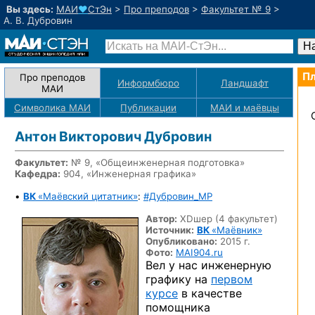
Вы здесь:
МАИ
♥
СтЭн
>
Про преподов
>
Факультет № 9
>
А. В. Дубровин
Пл
Про преподов
Информбюро
Ландшафт
МАИ
Символика МАИ
Публикации
МАИ
и маёвцы
Антон Викторович Дубровин
Факультет:
№ 9, «Общеинженерная подготовка»
Кафедра:
904, «Инженерная графика»
•
ВК
«Маёвский цитатник»
:
#Дубровин_MP
Автор:
XDшер (4 факультет)
Источник:
ВК
«Маёвник»
Опубликовано:
2015 г.
Фото:
MAI904.ru
Вел у нас инженерную
графику на
первом
курсе
в качестве
помощника