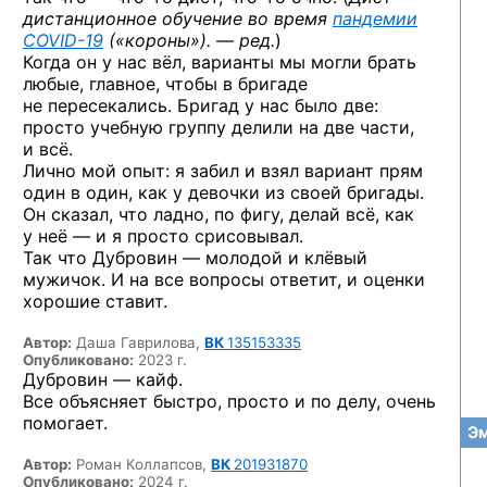
дистанционное обучение во время
пандемии
COVID-19
(«короны»). — ред.
)
Когда он у нас вёл, варианты мы могли брать
любые, главное, чтобы в бригаде
не пересекались. Бригад у нас было две:
просто учебную группу делили на две части,
и всё.
Лично мой опыт: я забил и взял вариант прям
один в один, как у девочки из своей бригады.
Он сказал, что ладно, по фигу, делай всё, как
у неё — и я просто срисовывал.
Так что Дубровин — молодой и клёвый
мужичок. И на все вопросы ответит, и оценки
хорошие ставит.
Автор:
Даша Гаврилова,
ВК
135153335
Опубликовано:
2023 г.
Дубровин — кайф.
Все объясняет быстро, просто и по делу, очень
помогает.
Эм
Автор:
Роман Коллапсов,
ВК
201931870
Опубликовано:
2024 г.