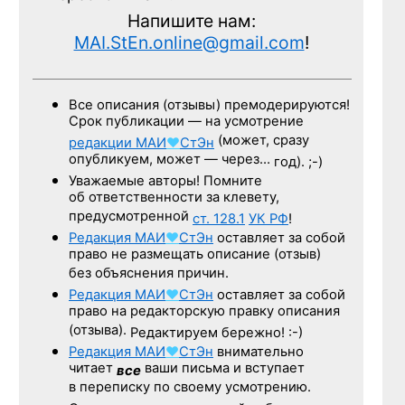
Напишите нам:
MAI.StEn.online@gmail.com
!
Все описания (отзывы) премодерируются!
Срок публикации — на усмотрение
(может, сразу
редакции
МАИ
♥
СтЭн
опубликуем, может — через…
год). ;-)
Уважаемые авторы! Помните
об ответственности за клевету,
предусмотренной
ст. 128.1
УК РФ
!
Редакция
МАИ
♥
СтЭн
оставляет за собой
право не размещать описание (отзыв)
без объяснения причин.
Редакция
МАИ
♥
СтЭн
оставляет за собой
право на редакторскую правку описания
(отзыва).
Редактируем бережно! :-)
Редакция
МАИ
♥
СтЭн
внимательно
читает
ваши письма и вступает
все
в переписку по своему усмотрению.