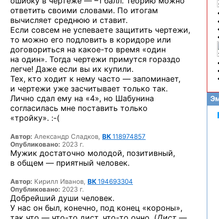
ошибку в чертеже — –1 балл. Теорию можно
ответить своими словами. По итогам
вычисляет среднюю и ставит.
Если совсем не успеваете защитить чертежи,
то можно его подловить в коридоре или
договориться
на какое-то
время «один
на один». Тогда чертежи примутся гораздо
легче! Даже если вы их купили.
Тех, кто ходит к нему часто — запоминает,
и чертежи уже засчитывает только так.
Лично сдал ему на «4», но Шабунина
Эм
согласилась мне поставить только
«тройку». :-(
Автор:
Александр Сладков,
ВК
118974857
Опубликовано:
2023 г.
Мужик достаточно молодой, позитивный,
в общем — приятный человек.
Автор:
Кирилл Иванов,
ВК
194693304
Опубликовано:
2023 г.
Добрейший души человек.
У нас он был, конечно, под конец «короны»,
так что —
что-то
дист,
что-то
очно. (
Дист —