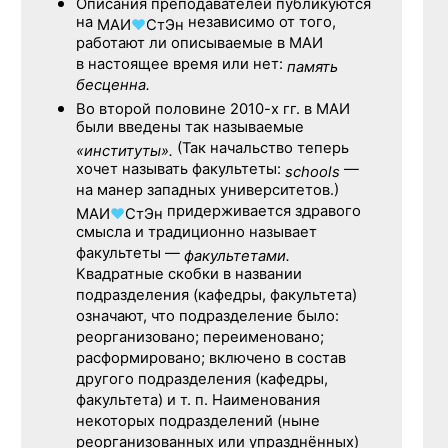
Описания преподавателей публикуются
на
независимо от того,
МАИ
♥
СтЭн
работают ли описываемые в МАИ
в настоящее время или нет:
память
бесценна.
Во второй половине
2010-х гг.
в МАИ
были введены так называемые
(Так начальство теперь
«институты».
хочет называть факультеты:
—
schools
на манер западных университетов.)
придерживается здравого
МАИ
♥
СтЭн
смысла и традиционно называет
факультеты —
факультетами.
Квадратные скобки в названии
подразделения (кафедры, факультета)
означают, что подразделение было:
реорганизовано; переименовано;
расформировано; включено в состав
другого подразделения (кафедры,
факультета) и т. п. Наименования
некоторых подразделений (ныне
реорганизованных или упразднённых)