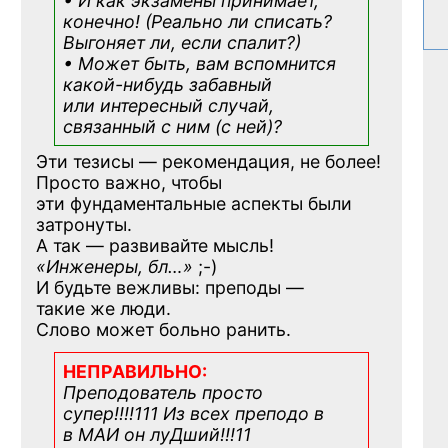
• И как экзамены принимает,
конечно! (Реально ли списать?
Выгоняет ли, если спалит?)
• Может быть, вам вспомнится
какой-нибудь
забавный
или интересный случай,
связанный с ним (с ней)?
Эти тезисы — рекомендация, не более!
Просто важно, чтобы
эти фундаментальные аспекты были
затронуты.
А так — развивайте мысль!
«Инженеры, бл…»
;-)
И будьте вежливы: преподы —
такие же люди.
Слово может больно ранить.
НЕПРАВИЛЬНО:
Преподователь просто
супер!!!!111 Из всех преподо в
в МАИ он луДший!!!11