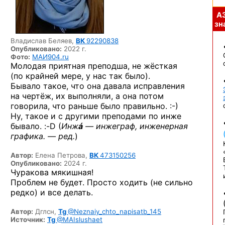
А
зна
Владислав Беляев,
ВК
92290838
Опубликовано:
2022 г.
Фото:
МАИ904.ru
Молодая приятная преподша, не жёсткая
(по крайней мере, у нас так было).
Бывало такое, что она давала исправления
на чертёж, их выполняли, а она потом
говорила, что раньше было
правильно. :-)
Ну, такое и с другими преподами по инже
бывало. :-D
(
Инж
á
— инжеграф, инженерная
графика. — ред.
)
Автор:
Елена Петрова,
ВК
473150256
Опубликовано:
2024 г.
Чуракова мякишная!
Проблем не будет. Просто ходить (не сильно
редко) и все делать.
Автор:
Дглсн,
Tg
@Neznaiy_chto_napisatb_145
Источник:
Tg
@MAIslushaet