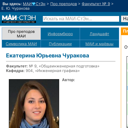
Вы здесь:
МАИ
♥
СтЭн
>
Про преподов
>
Факультет № 9
>
Е. Ю. Чуракова
Пл
Про преподов
Информбюро
Ландшафт
МАИ
Символика МАИ
Публикации
МАИ
и маёвцы
О
Екатерина Юрьевна Чуракова
Факультет:
№ 9, «Общеинженерная подготовка»
Кафедра:
904, «Инженерная графика»
Автор: