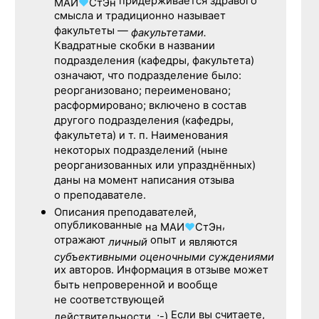
придерживается здравого
МАИ
♥
СтЭн
смысла и традиционно называет
факультеты —
факультетами.
Квадратные скобки в названии
подразделения (кафедры, факультета)
означают, что подразделение было:
реорганизовано; переименовано;
расформировано; включено в состав
другого подразделения (кафедры,
факультета) и т. п. Наименования
некоторых подразделений (ныне
реорганизованных или упразднённых)
даны на момент написания отзыва
о преподавателе.
Описания преподавателей,
опубликованные
,
на
МАИ
♥
СтЭн
отражают
опыт
личный
и являются
субъективными оценочными суждениями
их авторов. Информация в отзыве может
быть непроверенной и вообще
не соответствующей
Если вы считаете,
действительности. ;-)