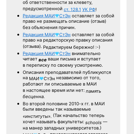
об ответственности за клевету,
предусмотренной
ст. 128.1
УК РФ
!
Редакция
МАИ
♥
СтЭн
оставляет за собой
право не размещать описание (отзыв)
без объяснения причин.
Редакция
МАИ
♥
СтЭн
оставляет за собой
право на редакторскую правку описания
(отзыва).
Редактируем бережно! :-)
Редакция
МАИ
♥
СтЭн
внимательно
читает
ваши письма и вступает
все
в переписку по своему усмотрению.
Описания преподавателей публикуются
на
независимо от того,
МАИ
♥
СтЭн
работают ли описываемые в МАИ
в настоящее время или нет:
память
бесценна.
Во второй половине
2010-х гг.
в МАИ
были введены так называемые
(Так начальство теперь
«институты».
хочет называть факультеты:
—
schools
на манер западных университетов.)