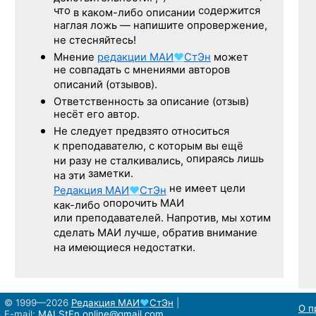
что
содержится
в каком-либо описании
наглая ложь — напишите опровержение,
не стесняйтесь!
Мнение
редакции
МАИ
♥
СтЭн
может
не совпадать с мнениями авторов
описаний (отзывов).
Ответственность
за описание
(отзыв)
несёт его автор.
Не следует
предвзято относиться
к преподавателю,
с которым
вы ещё
опираясь лишь
ни разу
не сталкивались,
заметки.
на эти
не имеет цели
Редакция
МАИ
♥
СтЭн
опорочить МАИ
как-либо
или преподавателей. Напротив, мы хотим
сделать МАИ лучше, обратив внимание
на имеющиеся недостатки.
© 1999—2026
Редакция
МАИ
♥
СтЭн
|
О п
E-mail:
MAI.StEn.online@gmail.com