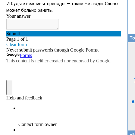
То
А
«М