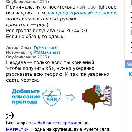
Опубликовано:
2025 г.
Принимала, ну, относительно
лайтово
light’ово
без напряга.
(
См.
наш редакционный словарик
,
чтобы изъясняться
по-русски
грамотно. — ред.
)
Вся группа получила «5»,
я «4». :-)
Если не еблан, то сдашь.
Автор:
Сема,
Tg
@Implus0
Источник:
Tg
@MAIslushaet
Опубликовано:
2025 г.
Несдача — только если ты конченый.
Эм
Чтобы получить «5», нужно уверенно
рассказать всю теорию. И так же уверенно
К
сдать чертеж.