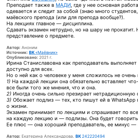
Преподает также в
МАДИ
, где у нее основная рабо
одевается и следит за собой (знаю много студентов
маёвского препода (или для препода вообще?).
На лекциях главное — дисциплина.
Сдавать экзамен нетрудно, но на шару не прокатит.
представление о предмете.
Автор:
Аноним
Источник:
ВК
«Маёвник»
Опубликовано:
2021 г.
Ирина Станиславовна как преподаватель выполняет 
доступно для всех.
Но о ней как о человеке у меня сложилось не очень
1)
На каждой лекции она обязательно вставляет
что
все были того же мнения, что и она.
2)
Иногда очень сильно презирает нетрадиционную 
3)
Обожает подлиз — тех, кто пишут ей в WhatsApp 
о жизни.
Экзамен принимает по лекциям и спрашивает по всем
на каждую лекцию и — подлизы. Она будет говорить,
Ее плюс — она хороший преподаватель, ее минус —
Автор:
Екатерина Александрова,
ВК
242220494