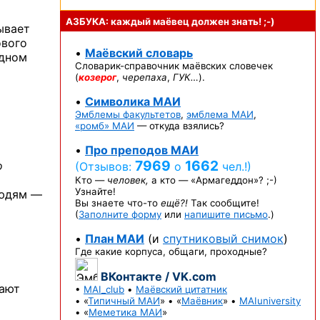
АЗБУКА: каждый маёвец должен
знать! ;-)
ывает
ового
•
Маёвский словарь
одном
Словарик-справочник
маёвских словечек
(
козерог
,
черепаха
,
ГУК…
).
•
Символика МАИ
Эмблемы факультетов
,
эмблема МАИ
,
«ромб» МАИ
— откуда взялись?
•
Про преподов МАИ
7969
1662
о
(Отзывов:
о
чел.!)
Кто —
человек,
а кто —
«Армагеддон»? ;-)
Узнайте!
людям —
Вы знаете
что-то
ещё?!
Так сообщите!
(
Заполните форму
или
напишите письмо
.)
•
План МАИ
(и
спутниковый снимок
)
Где какие корпуса, общаги, проходные?
ВКонтакте / VK.com
лают
•
MAI_club
•
Маёвский цитатник
• «
Типичный МАИ
» • «
Маёвник
» •
MAIuniversity
• «
Меметика МАИ
»