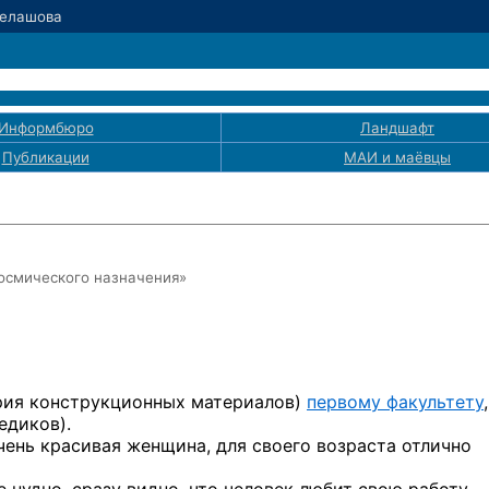
Белашова
Информбюро
Ландшафт
Публикации
МАИ
и маёвцы
осмического назначения»
рия конструкционных материалов)
первому факультету
,
едиков).
чень красивая женщина, для своего возраста отлично