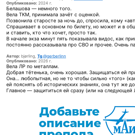
Опубликовано:
2024 г.
Белашова — немного того.
Вела ТКМ, принимала зачёт с оценкой.
Позвонила старосте за ночь до, спросила, кому «ав
Спрашивает в основном по билету, но может и в общ
и ставить, кто что хочет, просто так.
В начале экза минут пять показывала видос, как пр
постоянно рассказывала про СВО и прочее. Очень п
Автор:
bjørling,
Tg
@gerberlinn
Опубликовано:
2026 г.
Вела ЛР по металлам.
Добрая тётенька, очень хорошая. Защищаться ей пр
Она… любопытная, но не то чтобы сильно «того» (как
ей пояснять об исторических знаниях, она тут же дов
Главное — защититься ей сразу (или на следующей Л