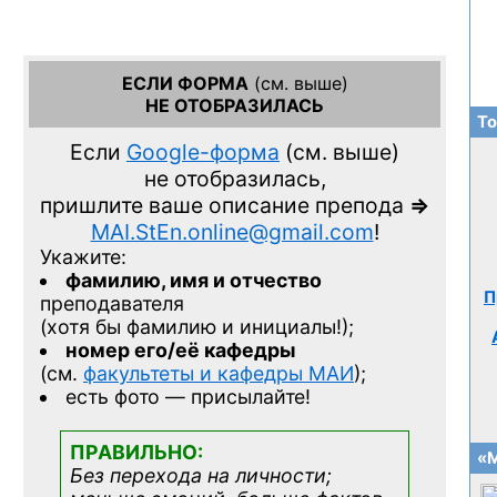
ЕСЛИ ФОРМА
(см. выше)
НЕ ОТОБРАЗИЛАСЬ
То
Если
Google-форма
(см. выше)
не отобразилась,
пришлите ваше описание препода
=>
MAI.StEn.online@gmail.com
!
Укажите:
фамилию, имя и отчество
П
преподавателя
(хотя бы фамилию и инициалы!);
номер его/её кафедры
(см.
факультеты и кафедры МАИ
);
есть фото — присылайте!
ПРАВИЛЬНО:
«М
Без перехода на личности;