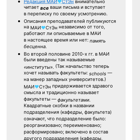
Редакция
МАИ
♥
СтЭн
внимательно
читает
ваши письма и вступает
все
в переписку по своему усмотрению.
Описания преподавателей публикуются
на
независимо от того,
МАИ
♥
СтЭн
работают ли описываемые в МАИ
в настоящее время или нет:
память
бесценна.
Во второй половине
2010-х гг.
в МАИ
были введены так называемые
(Так начальство теперь
«институты».
хочет называть факультеты:
—
schools
на манер западных университетов.)
придерживается здравого
МАИ
♥
СтЭн
смысла и традиционно называет
факультеты —
факультетами.
Квадратные скобки в названии
подразделения (кафедры, факультета)
означают, что подразделение было:
реорганизовано; переименовано;
расформировано; включено в состав
другого подразделения (кафедры,