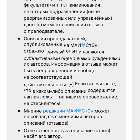
факультета) и т. п. Наименования
некоторых подразделений (ныне
реорганизованных или упразднённых)
даны на момент написания отзыва
о преподавателе.
Описания преподавателей,
опубликованные
,
на
МАИ
♥
СтЭн
отражают
опыт
личный
и являются
субъективными оценочными суждениями
их авторов. Информация в отзыве может
быть непроверенной и вообще
не соответствующей
Если вы считаете,
действительности. ;-)
что
содержится
в каком-либо описании
наглая ложь — напишите опровержение,
не стесняйтесь!
Мнение
редакции
МАИ
♥
СтЭн
может
не совпадать с мнениями авторов
описаний (отзывов).
Ответственность
за описание
(отзыв)
несёт его автор.