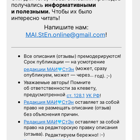
получались
информативными
и полезными.
Чтобы их было
интересно читать!
Напишите нам:
MAI.StEn.online@gmail.com
!
Все описания (отзывы) премодерируются!
Срок публикации — на усмотрение
(может, сразу
редакции
МАИ
♥
СтЭн
опубликуем, может — через…
год). ;-)
Уважаемые авторы! Помните
об ответственности за клевету,
предусмотренной
ст. 128.1
УК РФ
!
Редакция
МАИ
♥
СтЭн
оставляет за собой
право не размещать описание (отзыв)
без объяснения причин.
Редакция
МАИ
♥
СтЭн
оставляет за собой
право на редакторскую правку описания
(отзыва).
Редактируем бережно! :-)