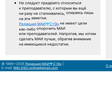
Не следует
предвзято относиться
к преподавателю,
с которым
вы ещё
опираясь лишь
ни разу
не сталкивались,
заметки.
на эти
не имеет цели
Редакция
МАИ
♥
СтЭн
опорочить МАИ
как-либо
или преподавателей. Напротив, мы хотим
сделать МАИ лучше, обратив внимание
на имеющиеся недостатки.
© 1999—2026
Редакция
МАИ
♥
СтЭн
|
О п
E-mail:
MAI.StEn.online@gmail.com