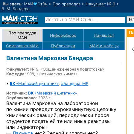
Вы здесь:
МАИ
♥
СтЭн
>
Про преподов
>
Факультет № 9
>
В. М. Бандера
Пл
Про преподов
Информбюро
Ландшафт
МАИ
Символика МАИ
Публикации
МАИ
и маёвцы
Валентина Марковна Бандера
Факультет:
№ 9, «Общеинженерная подготовка»
Кафедра:
908, «Физическая химия»
•
ВК
«Маёвский цитатник»
:
#Бандера_MP
Источник:
ВК
«Маёвский цитатник»
Опубликовано:
2023 г.
Валентина Марковна на лабораторной
по химии проводит сорокаминутную цепочку
химических реакций, периодически прося
студентов подать ей те или иные реактивы
или индикаторы:
—
Лакмуса
нет? Серной кислоты нет?