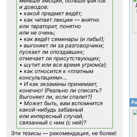
меньше эмоций, больше фактов
и доводов:
• какой предмет ведёт;
• как читает лекции — внятно
или тараторит, понятно
или не очень;
• как ведёт семинары (и лабы!);
• выгоняет ли за разговорчики;
пускает ли опоздавших;
отмечает ли присутствующих;
• шутит или все время угрюм(а);
• как относится к «платным
консультациям»
…
• И как экзамены принимает,
конечно! (Реально ли списать?
Выгоняет ли, если спалит?)
Ро
• Может быть, вам вспомнится
какой-нибудь
забавный
или интересный случай,
связанный с ним (с ней)?
Эти тезисы — рекомендация, не более!