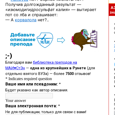
Получив долгожданный результат —
А
«изюмодигидросульфат калия»
— вытирает
зна
пот со лба и спрашивает:
— А
корвалола
нет?..