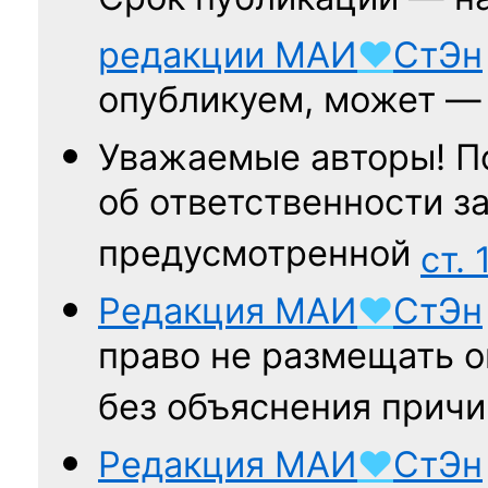
Срок публикации — н
редакции
МАИ
♥
СтЭн
опубликуем, может 
Уважаемые авторы! П
об ответственности за
предусмотренной
ст. 
Редакция
МАИ
♥
СтЭн
право не размещать о
без объяснения причи
Редакция
МАИ
♥
СтЭн