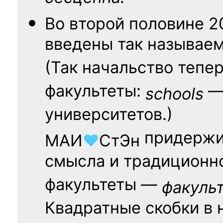
Во второй половине
2
введены так называе
(Так начальство тепе
факультеты:
— 
schools
университетов.)
придержи
МАИ
♥
СтЭн
смысла и традиционн
факультеты —
факуль
Квадратные скобки в 