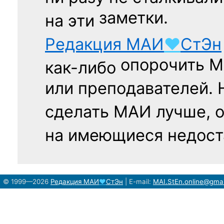
заметки.
на эти
Редакция
МАИ
♥
СтЭн
опорочить 
как-либо
или преподавателей. 
сделать МАИ лучше, 
на имеющиеся недост
© 1999—2026
Редакция
МАИ
♥
СтЭн
|
E-mail:
MAI.StEn.online@gma