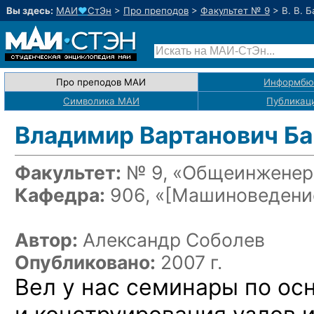
Вы здесь:
МАИ
♥
СтЭн
>
Про преподов
>
Факультет № 9
>
В. В. 
Про преподов МАИ
Информбю
Символика МАИ
Публикац
Владимир Вартанович Ба
Факультет:
№ 9, «Общеинженерн
Кафедра:
906, «
[Машиноведение
Автор:
Александр Соболев
Опубликовано:
2007 г.
Вел у нас семинары по ос