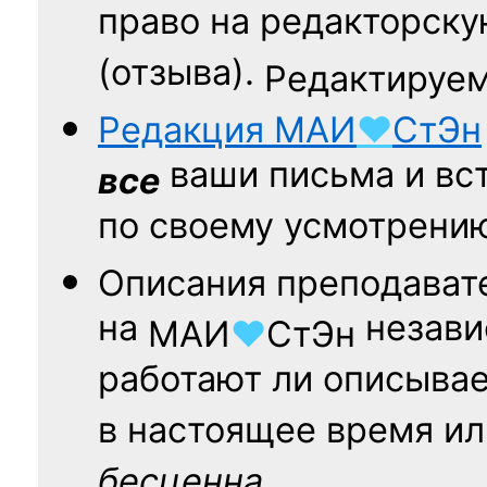
право на редакторску
(отзыва).
Редактируем
Редакция
МАИ
♥
СтЭн
ваши письма и вст
все
по своему усмотрени
Описания преподават
на
независ
МАИ
♥
СтЭн
работают ли описыва
в настоящее время ил
бесценна.