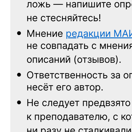
ложь — напишите опр
не стесняйтесь!
Мнение
редакции
МА
не совпадать с мнени
описаний (отзывов).
Ответственность
за о
несёт его автор.
Не следует
предвзято
к преподавателю,
с к
ни разу
не сталкивали