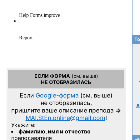
То
ЕСЛИ ФОРМА
(см. выше)
НЕ ОТОБРАЗИЛАСЬ
Если
Google-форма
(см. выше)
не отобразилась,
А
пришлите ваше описание препода
=>
MAI.StEn.online@gmail.com
!
Укажите:
фамилию, имя и отчество
преподавателя
«М