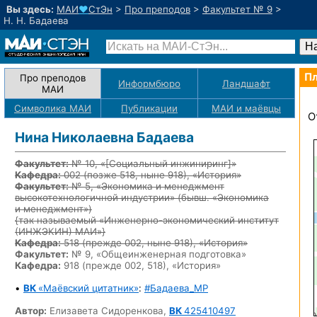
Вы здесь:
МАИ
♥
СтЭн
>
Про преподов
>
Факультет № 9
>
Н. Н. Бадаева
Пл
Про преподов
Информбюро
Ландшафт
МАИ
Символика МАИ
Публикации
МАИ
и маёвцы
О
Нина Николаевна Бадаева
Факультет:
№ 10, «
[Социальный инжиниринг]
»
Кафедра:
002
(позже 518, ныне 918)
, «История»
Факультет:
№ 5, «Экономика и менеджмент
высокотехнологичной индустрии» (бывш. «Экономика
и менеджмент»)
{так называемый «Инженерно-экономический институт
(ИНЖЭКИН) МАИ»}
Кафедра:
518
(прежде 002, ныне 918)
, «История»
Факультет:
№ 9, «Общеинженерная подготовка»
Кафедра:
918 (прежде 002, 518), «История»
•
ВК
«Маёвский цитатник»
:
#Бадаева_MP
Автор:
Елизавета Сидоренкова,
ВК
425410497