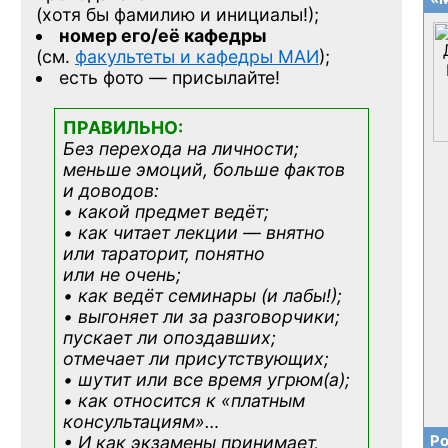
(хотя бы фамилию и инициалы!);
номер его/её кафедры
(см.
факультеты и кафедры МАИ
);
есть фото — присылайте!
ПРАВИЛЬНО:
Без перехода на личности;
меньше эмоций, больше фактов
и доводов:
• какой предмет ведёт;
• как читает лекции — внятно
или тараторит, понятно
или не очень;
• как ведёт семинары (и лабы!);
• выгоняет ли за разговорчики;
пускает ли опоздавших;
отмечает ли присутствующих;
• шутит или все время угрюм(а);
• как относится к «платным
консультациям»
…
Ро
• И как экзамены принимает,