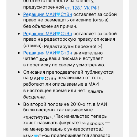
об ответственности за клевету,
предусмотренной
ст. 128.1
УК РФ
!
Редакция
МАИ
♥
СтЭн
оставляет за собой
право не размещать описание (отзыв)
без объяснения причин.
Редакция
МАИ
♥
СтЭн
оставляет за собой
право на редакторскую правку описания
(отзыва).
Редактируем бережно! :-)
Редакция
МАИ
♥
СтЭн
внимательно
читает
ваши письма и вступает
все
в переписку по своему усмотрению.
Описания преподавателей публикуются
на
независимо от того,
МАИ
♥
СтЭн
работают ли описываемые в МАИ
в настоящее время или нет:
память
бесценна.
Во второй половине
2010-х гг.
в МАИ
были введены так называемые
(Так начальство теперь
«институты».
хочет называть факультеты:
—
schools
на манер западных университетов.)
придерживается здравого
МАИ
♥
СтЭн