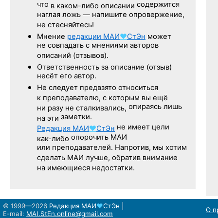
что
содержится
в каком-либо описании
наглая ложь — напишите опровержение,
не стесняйтесь!
Мнение
редакции
МАИ
♥
СтЭн
может
не совпадать с мнениями авторов
описаний (отзывов).
Ответственность
за описание
(отзыв)
несёт его автор.
Не следует
предвзято относиться
к преподавателю,
с которым
вы ещё
опираясь лишь
ни разу
не сталкивались,
заметки.
на эти
не имеет цели
Редакция
МАИ
♥
СтЭн
опорочить МАИ
как-либо
или преподавателей. Напротив, мы хотим
сделать МАИ лучше, обратив внимание
на имеющиеся недостатки.
© 1999—2026
Редакция
МАИ
♥
СтЭн
|
О п
E-mail:
MAI.StEn.online@gmail.com