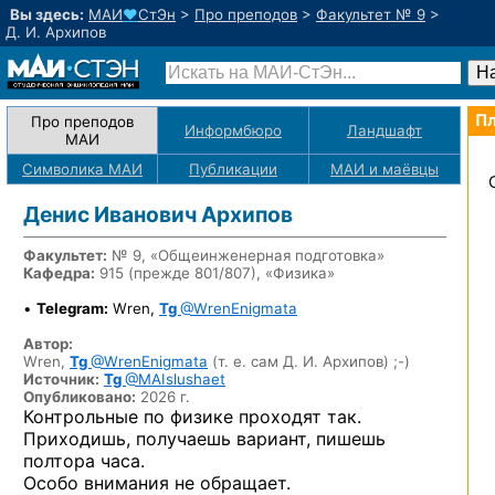
Вы здесь:
МАИ
♥
СтЭн
>
Про преподов
>
Факультет № 9
>
Д. И. Архипов
Пл
Про преподов
Информбюро
Ландшафт
МАИ
Символика МАИ
Публикации
МАИ
и маёвцы
Денис Иванович Архипов
Факультет:
№ 9, «Общеинженерная подготовка»
Кафедра:
915 (прежде 801/807), «Физика»
•
Telegram:
Wren,
Tg
@WrenEnigmata
Автор:
Wren,
Tg
@WrenEnigmata
(т. е. сам Д. И. Архипов) ;-)
Источник:
Tg
@MAIslushaet
Опубликовано:
2026 г.
Контрольные по физике проходят так.
Приходишь, получаешь вариант, пишешь
полтора часа.
Особо внимания не обращает.