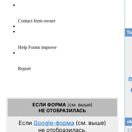
То
П
ЕСЛИ ФОРМА
(см. выше)
НЕ ОТОБРАЗИЛАСЬ
«М
Если
Google-форма
(см. выше)
не отобразилась,