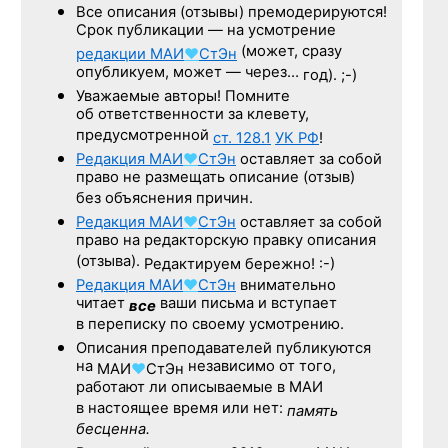
Все описания (отзывы) премодерируются!
Срок публикации — на усмотрение
(может, сразу
редакции
МАИ
♥
СтЭн
опубликуем, может — через…
год). ;-)
Уважаемые авторы! Помните
об ответственности за клевету,
предусмотренной
ст. 128.1
УК РФ
!
Редакция
МАИ
♥
СтЭн
оставляет за собой
право не размещать описание (отзыв)
без объяснения причин.
Редакция
МАИ
♥
СтЭн
оставляет за собой
право на редакторскую правку описания
(отзыва).
Редактируем бережно! :-)
Редакция
МАИ
♥
СтЭн
внимательно
читает
ваши письма и вступает
все
в переписку по своему усмотрению.
Описания преподавателей публикуются
на
независимо от того,
МАИ
♥
СтЭн
работают ли описываемые в МАИ
в настоящее время или нет:
память
бесценна.