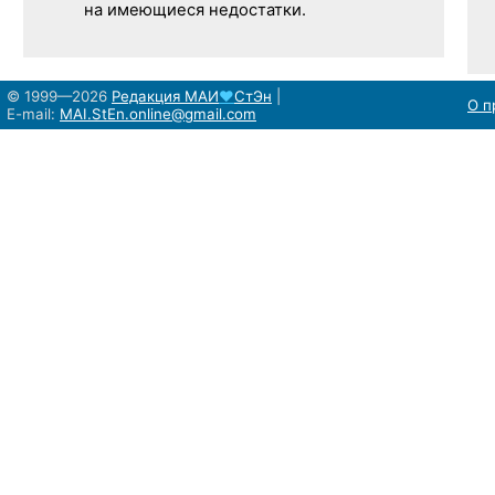
на имеющиеся недостатки.
© 1999—2026
Редакция
МАИ
♥
СтЭн
|
О п
E-mail:
MAI.StEn.online@gmail.com