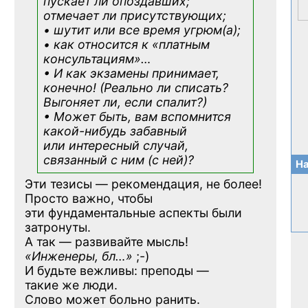
пускает ли опоздавших;
отмечает ли присутствующих;
• шутит или все время угрюм(а);
• как относится к «платным
консультациям»
…
• И как экзамены принимает,
конечно! (Реально ли списать?
Выгоняет ли, если спалит?)
• Может быть, вам вспомнится
какой-нибудь
забавный
или интересный случай,
связанный с ним (с ней)?
На
Эти тезисы — рекомендация, не более!
Просто важно, чтобы
эти фундаментальные аспекты были
затронуты.
А так — развивайте мысль!
«Инженеры, бл…»
;-)
И будьте вежливы: преподы —
такие же люди.
Слово может больно ранить.