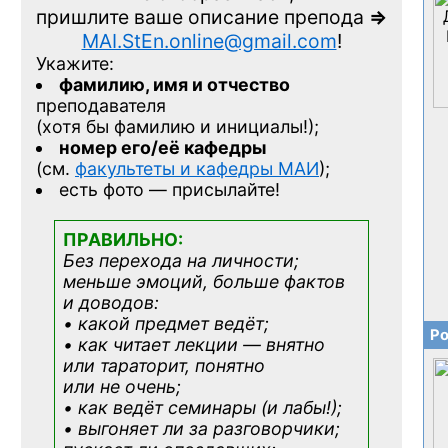
пришлите ваше описание препода
=>
MAI.StEn.online@gmail.com
!
Укажите:
фамилию, имя и отчество
преподавателя
(хотя бы фамилию и инициалы!);
номер его/её кафедры
(см.
факультеты и кафедры МАИ
);
есть фото — присылайте!
ПРАВИЛЬНО:
Без перехода на личности;
меньше эмоций, больше фактов
и доводов:
• какой предмет ведёт;
Ро
• как читает лекции — внятно
или тараторит, понятно
или не очень;
• как ведёт семинары (и лабы!);
• выгоняет ли за разговорчики;