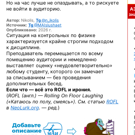
Но на час лучше не опаздывать, а то рискуете
не войти в аудиторию.
А
зна
Автор:
Nikolis,
Tg
@n_ikolis
Источник:
Tg
@MAIslushaet
Опубликовано:
2026 г.
Ситуация на контрольных по физике
характеризуется крайне строгим подходом
к дисциплине.
Преподаватель перемещается по всему
помещению аудитории и немедленно
выставляет оценку «неудовлетворительно»
любому студенту, которого он замечает
за списыванием — без проведения
дополнительных бесед.
Если что — всё это ROFL и ирония.
(
ROFL (англ.) — Rolling On Floor Laughing
(«Катаюсь по полу, смеясь»). См. статью
ROFL
в
NeoLurk.org
. — ред.
)