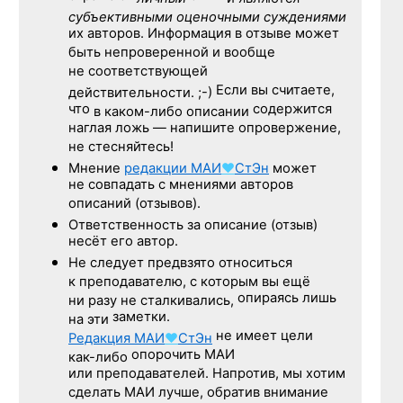
субъективными оценочными суждениями
их авторов. Информация в отзыве может
быть непроверенной и вообще
не соответствующей
Если вы считаете,
действительности. ;-)
что
содержится
в каком-либо описании
наглая ложь — напишите опровержение,
не стесняйтесь!
Мнение
редакции
МАИ
♥
СтЭн
может
не совпадать с мнениями авторов
описаний (отзывов).
Ответственность
за описание
(отзыв)
несёт его автор.
Не следует
предвзято относиться
к преподавателю,
с которым
вы ещё
опираясь лишь
ни разу
не сталкивались,
заметки.
на эти
не имеет цели
Редакция
МАИ
♥
СтЭн
опорочить МАИ
как-либо
или преподавателей. Напротив, мы хотим
сделать МАИ лучше, обратив внимание