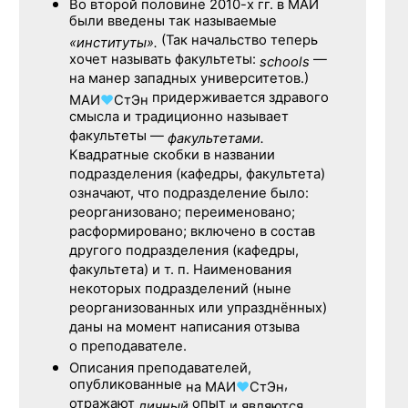
Во второй половине
2010-х гг.
в МАИ
были введены так называемые
(Так начальство теперь
«институты».
хочет называть факультеты:
—
schools
на манер западных университетов.)
придерживается здравого
МАИ
♥
СтЭн
смысла и традиционно называет
факультеты —
факультетами.
Квадратные скобки в названии
подразделения (кафедры, факультета)
означают, что подразделение было:
реорганизовано; переименовано;
расформировано; включено в состав
другого подразделения (кафедры,
факультета) и т. п. Наименования
некоторых подразделений (ныне
реорганизованных или упразднённых)
даны на момент написания отзыва
о преподавателе.
Описания преподавателей,
опубликованные
,
на
МАИ
♥
СтЭн
отражают
опыт
личный
и являются