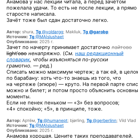
Анамова у нас лекции читала, а перед зачётом
пожелала удачи. То есть не после лекции, а прямо
старосте написала.
Зачёт тоже был сдан достаточно легко.
Автор:
shura,
Tg
@yoldargg
;
Makliuk,
Tg @garobp
Источник:
Tg
@MAIslushaet
Опубликовано:
2025 г.
Зачет по начерту принимает достаточно
лайтово
light’ово
ненапряжно.
(
См.
наш редакционный
словарик
, чтобы изъясняться
по-русски
грамотно. — ред.
)
Списать можно максимум чертеж; а так ей, в цело
по барабану: хоть
что-то
знаешь из того, что
на чертеже (эпюре) — круто. На первой парте спис
можно и билет; и потом просто объяснить основн
моменты.
Если не пенек пеньком — «3» без вопросов;
«4» спокойно; «5», в принципе, тоже.
Автор:
Артём,
Tg
@humanept
;
bjørling,
Tg
@gerberlinn
;
Vild Vlad
Источник:
Tg
@MAIslushaet
Опубликовано:
2025 г.
Анамова хорошая. Цените таких преподавателей.