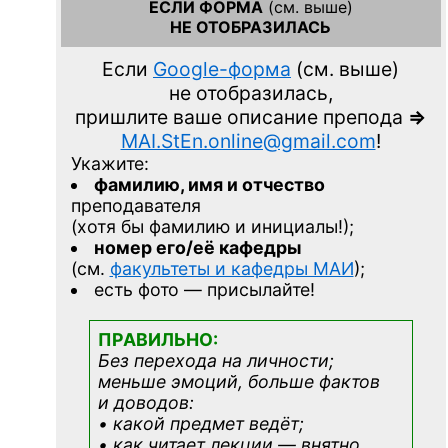
ЕСЛИ ФОРМА
(см. выше)
НЕ ОТОБРАЗИЛАСЬ
Если
Google-форма
(см. выше)
не отобразилась,
пришлите ваше описание препода
=>
MAI.StEn.online@gmail.com
!
Укажите:
фамилию, имя и отчество
преподавателя
(хотя бы фамилию и инициалы!);
номер его/её кафедры
(см.
факультеты и кафедры МАИ
);
есть фото — присылайте!
ПРАВИЛЬНО:
Без перехода на личности;
меньше эмоций, больше фактов
и доводов:
• какой предмет ведёт;
• как читает лекции — внятно