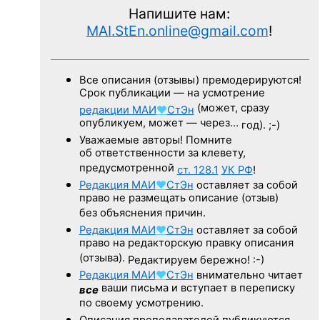
Напишите нам:
MAI.StEn.online@gmail.com
!
Все описания (отзывы) премодерируются!
Срок публикации — на усмотрение
(может, сразу
редакции
МАИ
♥
СтЭн
опубликуем, может — через…
год). ;-)
Уважаемые авторы! Помните
об ответственности за клевету,
предусмотренной
ст. 128.1
УК РФ
!
Редакция
МАИ
♥
СтЭн
оставляет за собой
право не размещать описание (отзыв)
без объяснения причин.
Редакция
МАИ
♥
СтЭн
оставляет за собой
право на редакторскую правку описания
(отзыва).
Редактируем бережно! :-)
Редакция
МАИ
♥
СтЭн
внимательно читает
ваши письма и вступает в переписку
все
по своему усмотрению.
Описания преподавателей публикуются