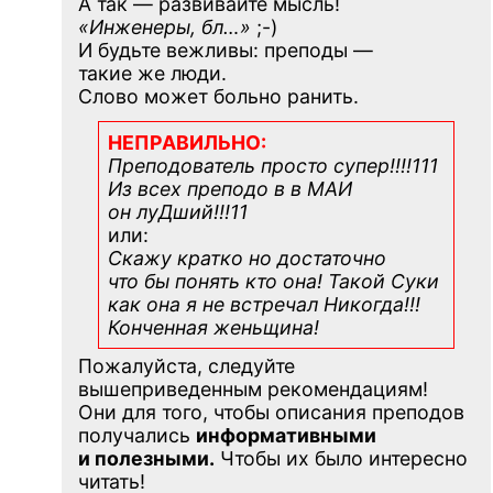
А так — развивайте мысль!
«Инженеры, бл…»
;-)
И будьте вежливы: преподы —
такие же люди.
Слово может больно ранить.
НЕПРАВИЛЬНО:
Преподователь просто супер!!!!111
Из всех преподо в в МАИ
он луДший!!!11
или:
Скажу кратко но достаточно
что бы понять кто она! Такой Суки
как она я не встречал Никогда!!!
Конченная
женьщина!
Пожалуйста, следуйте
вышеприведенным рекомендациям!
Они для того, чтобы описания преподов
получались
информативными
и полезными.
Чтобы их было интересно
читать!