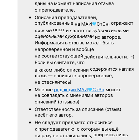
даны на момент написания отзыва
о преподавателе.
Описания преподавателей,
опубликованные
, отражают
на
МАИ
♥
СтЭн
опыт
личный
и являются
субъективными
оценочными суждениями
их авторов.
Информация в отзыве может быть
непроверенной и вообще
не соответствующей
действительности. ;-)
Если вы считаете, что
содержится наглая
в каком-либо описании
ложь — напишите опровержение,
не стесняйтесь!
Мнение
редакции
МАИ
♥
СтЭн
может
не совпадать с мнениями авторов
описаний (отзывов).
Ответственность
за описание
(отзыв)
несёт его автор.
Не следует
предвзято относиться
к преподавателю,
с которым
вы ещё
опираясь лишь
ни разу
не сталкивались,