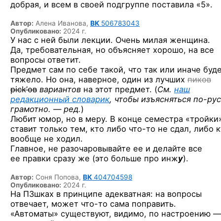
добрая, и всем в своей подгруппе поставила «5».
Автор:
Алена Иванова,
ВК
506783043
Опубликовано:
2024 г.
У нас с ней были лекции. Очень милая женщина.
Да, требовательная, но объясняет хорошо, на все
вопросы ответит.
Предмет сам по себе такой, что так или иначе буд
тяжело. Но она, наверное, один из лучших
пиков
pick’ов
вариантов
на этот предмет. (
См.
наш
редакционный словарик
, чтобы изъясняться
по-рус
грамотно. — ред.
)
Любит юмор, но в меру. В конце семестра «тройки
ставит только тем, кто либо
что-то
не сдал, либо 
вообще не ходил.
Главное, не разочаровывайте ее и делайте все
ее правки сразу же (это больше про инж
у
).
Автор:
Соня Попова,
ВК
404704598
Опубликовано:
2024 г.
На ПЗшках в принципе адекватная: на вопросы
отвечает, может
что-то
сама поправить.
«Автоматы» существуют, видимо, по настроению —