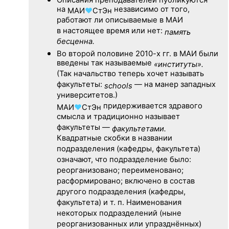
на
независимо от того,
МАИ
♥
СтЭн
работают ли описываемые в МАИ
в настоящее время или нет:
память
бесценна.
Во второй половине
2010-х гг.
в МАИ были
введены так называемые
«институты».
(Так начальство теперь хочет называть
факультеты:
— на манер западных
schools
университетов.)
придерживается здравого
МАИ
♥
СтЭн
смысла и традиционно называет
факультеты —
факультетами.
Квадратные скобки в названии
подразделения (кафедры, факультета)
означают, что подразделение было:
реорганизовано; переименовано;
расформировано; включено в состав
другого подразделения (кафедры,
факультета) и т. п. Наименования
некоторых подразделений (ныне
реорганизованных или упразднённых)