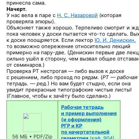
принесла сама.
Начерт.
У нас вела в паре с
Н. С. Назаровой
(которая
проверяла эпюры).
Объясняет также хорошо. Терпеливо смотрит и жд
пока человек у доски пытается
что-то
сделать. Вы
к доске поощряется. Если лектор
Ю. И. Денискин
,
то возможно опережение относительно лекций
примерно
на пару-две.
(Денискин первые две лек
сильно ушёл в сторону, чем вызвал общее отстава
от семинаров.)
Проверка РТ нестрогая — либо вызов к доске
с решением, либо проход по рядам. (
РТ — рабочая
тетрадь. — ред.
) Но вам будет стыдно, если она
увидит прекрасные типографские чистые листы!
(Главное, чтобы к зачёту было сделано.)
Рабочая тетрадь
и пример выполнения
(и оформления)
РГР и КР
по начертательной
56 МБ • PDF/Zip
геометрии
(каф. 904)