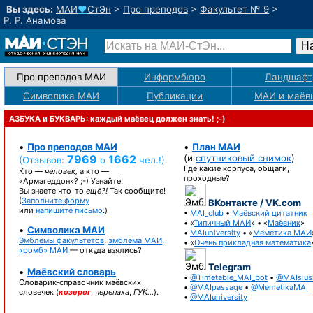
Вы здесь:
МАИ
♥
СтЭн
>
Про преподов
>
Факультет № 9
>
Р. Р. Анамова
Про преподов МАИ
Информбюро
Ландшафт
Символика МАИ
Публикации
МАИ
и маёв
АЗБУКА и БУКВАРЬ: каждый маёвец должен знать! ;-)
•
Про преподов МАИ
•
План МАИ
7969
1662
(и
спутниковый снимок
)
(Отзывов:
о
чел.!)
Где какие корпуса, общаги,
Кто —
человек,
а кто —
проходные?
«Армагеддон»? ;-)
Узнайте!
Вы знаете
что-то
ещё?!
Так сообщите!
(
Заполните форму
ВКонтакте / VK.com
или
напишите письмо
.)
•
MAI_club
•
Маёвский цитатник
• «
Типичный МАИ
» • «
Маёвник
»
•
Символика МАИ
•
MAIuniversity
• «
Меметика МАИ
Эмблемы факультетов
,
эмблема МАИ
,
• «
Очень прикладная математика
«ромб» МАИ
— откуда взялись?
Telegram
•
Маёвский словарь
•
@Timetable_MAI_bot
•
@MAIslus
Словарик-справочник
маёвских
•
@MAIpassage
•
@MemetikaMAI
словечек (
козерог
,
черепаха
,
ГУК…
).
•
@MAIuniversity