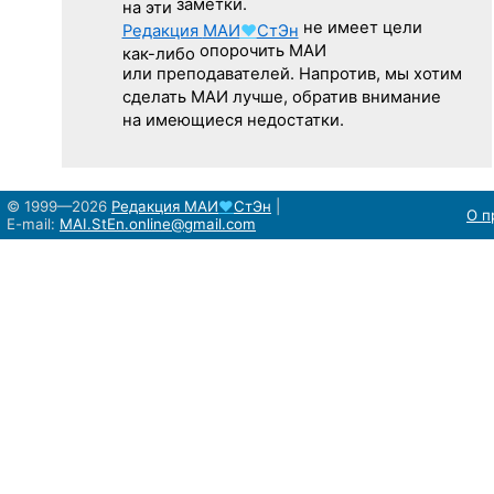
заметки.
на эти
не имеет цели
Редакция
МАИ
♥
СтЭн
опорочить МАИ
как-либо
или преподавателей. Напротив, мы хотим
сделать МАИ лучше, обратив внимание
на имеющиеся недостатки.
© 1999—2026
Редакция
МАИ
♥
СтЭн
|
О п
E-mail:
MAI.StEn.online@gmail.com