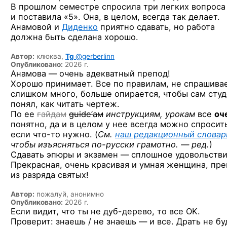
В прошлом семестре спросила три легких вопроса
и поставила «5». Она, в целом, всегда так делает.
Анамовой и
Диденко
приятно сдавать, но работа
должна быть сделана хорошо.
Автор:
клюква,
Tg
@gerberlinn
Опубликовано:
2026 г.
Анамова — очень адекватный препод!
Хорошо принимает. Все по правилам, не спрашива
слишком много, больше опирается, чтобы сам студ
понял, как читать чертеж.
По ее
гайдам
guide’ам
инструкциям, урокам
все
оч
понятно, да и в целом у нее всегда можно спросит
если
что-то
нужно. (
См.
наш редакционный словар
чтобы изъясняться
по-русски
грамотно. — ред.
)
Сдавать эпюры и экзамен — сплошное удовольстви
Прекрасная, очень красивая и умная женщина, пр
из разряда святых!
Автор:
пожалуй, анонимно
Опубликовано:
2026 г.
Если видит, что ты
не дуб-дерево,
то все OK.
Проверит: знаешь / не знаешь — и все. Драть не бу