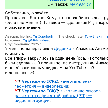
См. также:
МАИ904.ру
Собственно, о зачёте.
Прошли все быстро.
Кому-то
понадобилось два кр
(билет не меняет). Главное — сделанная РТ, эпюр
и базовые знания.
Авторы:
bjørling,
Tg
@gerberlinn
;
The checkmate,
Tg
@Shakh_ii_
Источник:
Tg
@MAIslushaet
Опубликовано:
2025 г.
У меня по начерту были
Диденко
и Анамова. Анамо
классная.
Все эпюры закрылись за один день (оба, как тольк
были сделаны). В принципе, по инструкциям Анам
и по её записанным видосам на YouTube всё
и делалось. :-)
Y
T
Чертежи по ЕСКД
:
начертательная
геометрия — видеолекции
;
Y
T
Чертежи по ЕСКД
:
выполнение эпюров
расчетно-графической работы (РГР) —
видеоинструкции
.