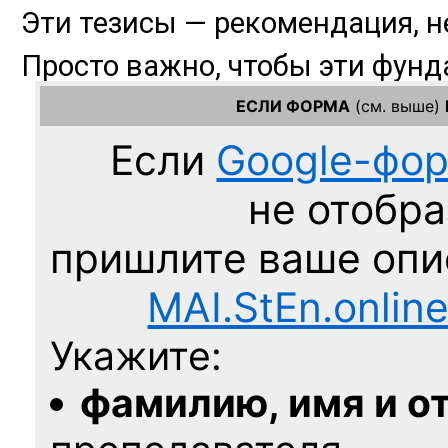
ЕСЛИ ФОРМА
(см. выше)
Если
Google-фо
не отобра
пришлите ваше оп
MAI.StEn.onlin
Укажите:
фамилию, имя и о