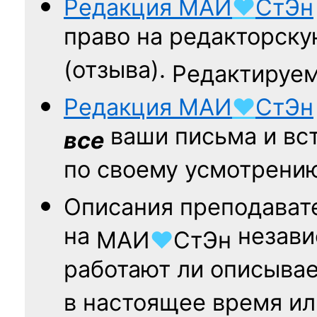
Редакция
МАИ
♥
СтЭн
право на редакторску
(отзыва).
Редактируем
Редакция
МАИ
♥
СтЭн
ваши письма и вст
все
по своему усмотрени
Описания преподават
на
независ
МАИ
♥
СтЭн
работают ли описыва
в настоящее время ил