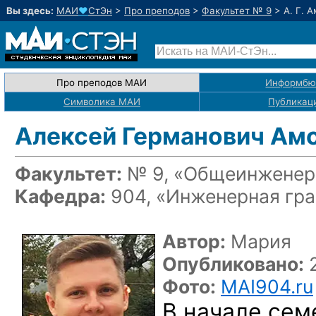
Вы здесь:
МАИ
♥
СтЭн
>
Про преподов
>
Факультет № 9
>
А. Г. 
Про преподов МАИ
Информбю
Символика МАИ
Публикац
Алексей Германович Ам
Факультет:
№ 9, «Общеинженерн
Кафедра:
904, «Инженерная гр
Автор:
Мария
Опубликовано:
2
Фото:
MAI904.ru
В начале сем