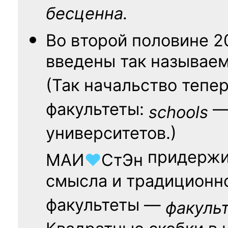
бесценна.
Во второй половине
2
введены так называе
(Так начальство тепе
факультеты:
— 
schools
университетов.)
придержи
МАИ
♥
СтЭн
смысла и традиционн
факультеты —
факуль