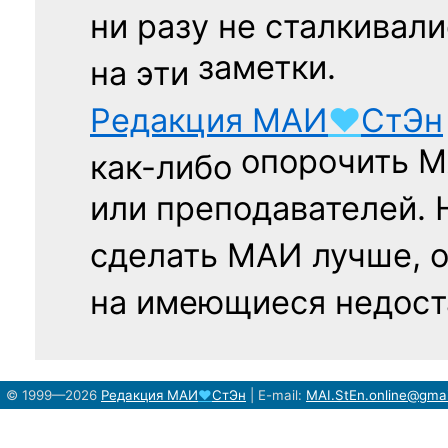
ни разу
не сталкивали
заметки.
на эти
Редакция
МАИ
♥
СтЭн
опорочить 
как-либо
или преподавателей. 
сделать МАИ лучше, 
на имеющиеся недост
© 1999—2026
Редакция
МАИ
♥
СтЭн
|
E-mail:
MAI.StEn.online@gma