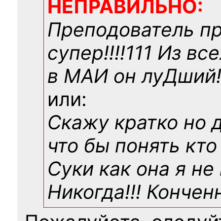
НЕПРАВИЛЬНО:
Преподователь п
супер!!!!111 Из вс
в МАИ он луДший!!
или:
Скажу кратко но 
что бы понять кто
Суки как она я не
Никогда!!! Конче