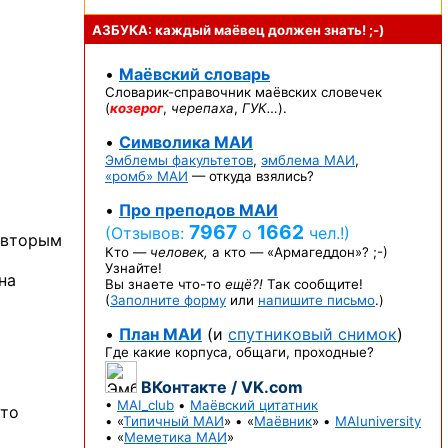
АЗБУКА: каждый маёвец должен
знать! ;-)
•
Маёвский словарь
Словарик-справочник
маёвских словечек
(
козерог
,
черепаха
,
ГУК…
).
•
Символика МАИ
Эмблемы факультетов
,
эмблема МАИ
,
«ромб» МАИ
— откуда взялись?
•
Про преподов МАИ
7967
1662
(Отзывов:
о
чел.!)
х вторым
Кто —
человек,
а кто —
«Армагеддон»? ;-)
Узнайте!
на
Вы знаете
что-то
ещё?!
Так сообщите!
(
Заполните форму
или
напишите письмо
.)
•
План МАИ
(и
спутниковый снимок
)
Где какие корпуса, общаги, проходные?
ВКонтакте / VK.com
•
MAI_club
•
Маёвский цитатник
это
• «
Типичный МАИ
» • «
Маёвник
» •
MAIuniversity
• «
Меметика МАИ
»