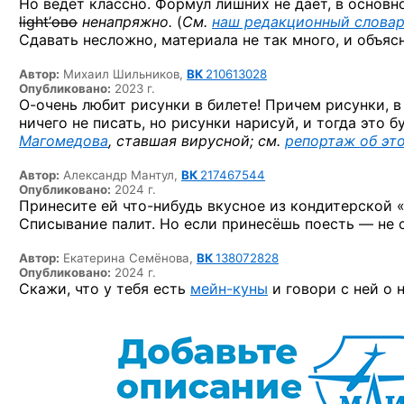
Но ведёт классно. Формул лишних не даёт, в основн
light’ово
ненапряжно.
(
См.
наш редакционный слова
Сдавать несложно, материала не так много, и объясн
Автор:
Михаил Шильников,
ВК
210613028
Опубликовано:
2023 г.
О-очень
любит рисунки в билете! Причем рисунки, в
ничего не писать, но рисунки нарисуй, и тогда это б
Магомедова
, ставшая вирусной; см.
репортаж об эт
Автор:
Александр Мантул,
ВК
217467544
Опубликовано:
2024 г.
Принесите ей
что-нибудь
вкусное из кондитерской 
Списывание палит. Но если принесёшь поесть —
не 
Автор:
Екатерина Семёнова,
ВК
138072828
Опубликовано:
2024 г.
Скажи, что у тебя есть
мейн-куны
и говори с ней о н