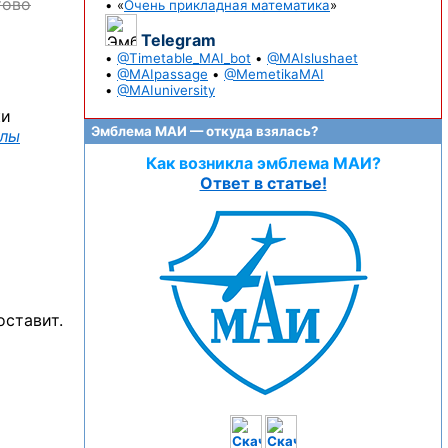
тово
• «
Очень прикладная математика
»
Telegram
•
@Timetable_MAI_bot
•
@MAIslushaet
•
@MAIpassage
•
@MemetikaMAI
•
@MAIuniversity
ки
Эмблема МАИ — откуда взялась?
ллы
Как возникла эмблема МАИ?
Ответ в статье!
оставит.