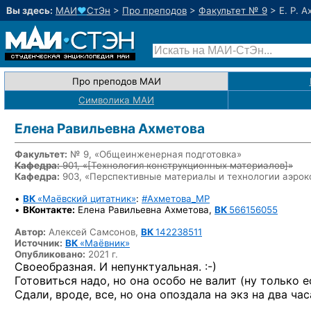
Вы здесь:
МАИ
♥
СтЭн
>
Про преподов
>
Факультет № 9
>
Е. Р. 
Про преподов МАИ
Символика МАИ
Елена Равильевна Ахметова
Факультет:
№ 9, «Общеинженерная подготовка»
Кафедра:
901, «
[Технология конструкционных материалов]
»
Кафедра:
903, «Перспективные материалы и технологии аэрок
•
ВК
«Маёвский цитатник»
:
#Ахметова_MP
•
ВКонтакте:
Елена Равильевна Ахметова,
ВК
566156055
Автор:
Алексей Самсонов,
ВК
142238511
Источник:
ВК
«Маёвник»
Опубликовано:
2021 г.
Своеобразная.
И непунктуальная. :-)
Готовиться надо, но она особо не валит (ну только е
Сдали, вроде, все, но она опоздала на экз на два час