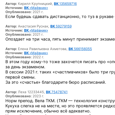
Автор:
Кирилл Крупницкий,
ВК
135659716
Источник:
ВК
«Маёвник»
Опубликовано:
2021 г.
Если будешь сдавать дистанционно, то туз в рукаве 
Автор:
Анастасия Руснак,
ВК
59279159
Источник:
ВК
«Маёвник»
Опубликовано:
2021 г.
Опоздает на три часа, пять минут принимает экзамен
Автор:
Елена Равильевна Ахметова,
ВК
566156055
Источник:
ВК
«Маёвник»
Опубликовано:
2022 г.
В этом году
кому-то
тоже захочется писать про «оп
за день экзаменом.
В сессии 2021 г. таких «счастливчиков» было три г
первой смены.
За это «счастье» благодарите бюро расписаний.
Автор:
Леха 12233445,
ВК
75478741
Опубликовано:
2023 г.
Норм препод. Вела ТКМ. (
ТКМ — технология констру
Кукуха слегка не на месте, но это проявляется редк
прям исключение, обычно всё адекватно.