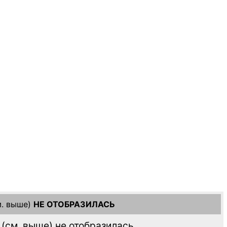
. выше)
НЕ ОТОБРАЗИЛАСЬ
(см. выше)
не отобразилась,