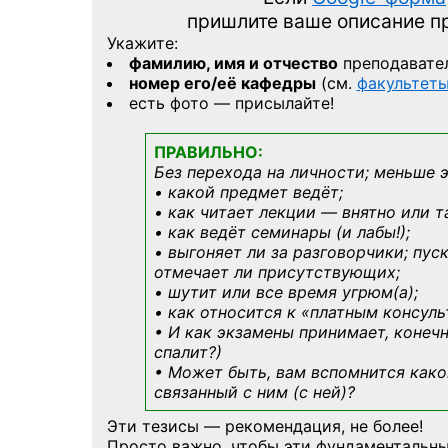
пришлите ваше описание 
Укажите:
фамилию, имя и отчество
преподавате
номер его/её кафедры
(см.
факультет
есть фото — присылайте!
ПРАВИЛЬНО:
Без перехода на личности; меньше 
• какой предмет ведёт;
• как читает лекции — внятно или т
• как ведёт семинары (и лабы!);
• выгоняет ли за разговорчики; пус
отмечает ли присутствующих;
• шутит или все время угрюм(а);
• как относится к «платным консул
• И как экзамены принимает, конечн
спалит?)
• Может быть, вам вспомнится
како
связанный с ним (с ней)?
Эти тезисы — рекомендация, не более!
Просто важно, чтобы эти фундаментальны