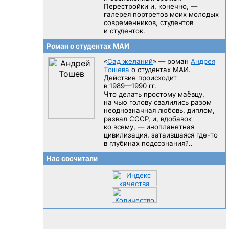
Перестройки и, конечно, —
галерея портретов моих молодых
современников, студентов
и студенток.
Роман о студентах МАИ
«
Сад желаний
» — роман
Андрея
Тошева
о студентах МАИ.
Действие происходит
в 1989—1990 гг.
Что делать простому маёвцу,
на чью голову свалились разом
неоднозначная любовь, диплом,
развал CCCP, и, вдобавок
ко всему, — инопланетная
цивилизация, затаившаяся
где-то
в глубинах подсознания?..
Нас сосчитали