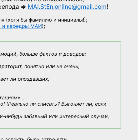
препода
=>
MAI.StEn.online@gmail.com
!
ля
(хотя бы фамилию и инициалы!);
ы и кафедры МАИ
);
эмоций, больше фактов и доводов:
араторит, понятно или не очень;
кает ли опоздавших;
ьтациям»
…
о! (Реально ли списать? Выгоняет ли, если
й-нибудь
забавный или интересный случай,
е аспекты были затронуты.