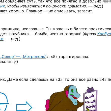
ом объясняет суть, так что всё понятно и довольно
лай
рик
, чтобы изъясняться
по-русски
грамотно. — ред.
)
яет хорошо. Главное — не списывать, загасит.
 принципе, несложные. Ты можешь в билете практичес
удет «клубника — бомба, честно говоря»! (
Фраза
Хасбу
ом
. — ред.
)
«
„Север“ — „Метрополь“
», «5» гарантирована.
спалит. ;-)
их. Даже если сделаешь на «3», то она все равно «4» п