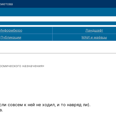
Ахметова
Информбюро
Ландшафт
Публикации
МАИ
и маёвцы
осмического назначения»
сли совсем к ней не ходил, и то навряд ли).
а.