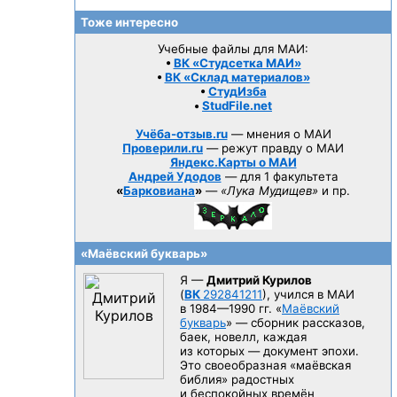
Тоже интересно
Учебные файлы для МАИ:
•
ВК «Студсетка МАИ»
•
ВК «Склад материалов»
•
СтудИзба
•
StudFile.net
Учёба-отзыв.ru
— мнения о МАИ
Проверили.ru
— режут правду о МАИ
Яндекс.Карты о МАИ
Андрей Удодов
— для 1 факультета
«
Барковиана
»
—
«Лука Мудищев»
и пр.
«Маёвский букварь»
Я —
Дмитрий Курилов
(
ВК
292841211
), учился в МАИ
в 1984—1990 гг.
«
Маёвский
букварь
» — сборник рассказов,
баек, новелл, каждая
из которых — документ эпохи.
Это своеобразная «маёвская
библия» радостных
и беспокойных времён