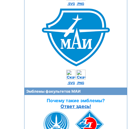
.SVG
.PNG
.SVG
.PNG
Эмблемы факультетов МАИ
Почему такие эмблемы?
Ответ здесь!