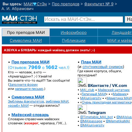
Вы здесь:
МАИ
♥
СтЭн
>
Про преподов
>
Факультет № 9
>
А. И. Абрамович
Про преподов МАИ
Информбюро
Ландшафт
Символика МАИ
Публикации
МАИ
и маёв
АЗБУКА и БУКВАРЬ: каждый маёвец должен знать! ;-)
•
Про преподов МАИ
•
План МАИ
7969
1662
(и
спутниковый снимок
)
(Отзывов:
о
чел.!)
Где какие корпуса, общаги,
Кто —
человек,
а кто —
проходные?
«Армагеддон»? ;-)
Узнайте!
Вы знаете
что-то
ещё?!
Так сообщите!
(
Заполните форму
ВКонтакте / VK.com
или
напишите письмо
.)
•
MAI_club
•
Маёвский цитатник
• «
Типичный МАИ
» • «
Маёвник
»
•
Символика МАИ
•
MAIuniversity
• «
Меметика МАИ
Эмблемы факультетов
,
эмблема МАИ
,
• «
Очень прикладная математика
«ромб» МАИ
— откуда взялись?
Telegram
•
Маёвский словарь
•
@Timetable_MAI_bot
•
@MAIslus
Словарик-справочник
маёвских
•
@MAIpassage
•
@MemetikaMAI
словечек (
козерог
,
черепаха
,
ГУК…
).
•
@MAIuniversity