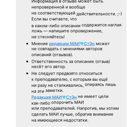
Информация в отзыве может быть
непроверенной и вообще
не соответствующей
действительности. ;-)
Если вы считаете, что
содержится наглая
в каком-либо описании
ложь — напишите опровержение,
не стесняйтесь!
Мнение
редакции
МАИ
♥
СтЭн
может
не совпадать с мнениями авторов
описаний (отзывов).
Ответственность
за описание
(отзыв)
несёт его автор.
Не следует
предвзято относиться
к преподавателю,
с которым
вы ещё
опираясь лишь
ни разу
не сталкивались,
заметки.
на эти
не имеет цели
Редакция
МАИ
♥
СтЭн
опорочить МАИ
как-либо
или преподавателей. Напротив, мы хотим
сделать МАИ лучше, обратив внимание
на имеющиеся недостатки.