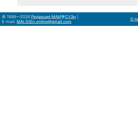
© 1999—2026
Редакция
МАИ
♥
СтЭн
|
О п
E-mail:
MAI.StEn.online@gmail.com