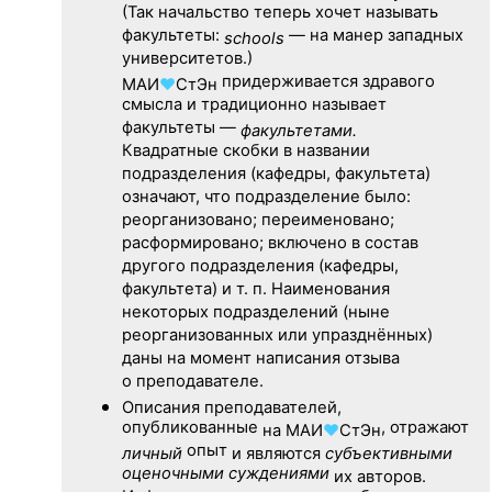
(Так начальство теперь хочет называть
факультеты:
— на манер западных
schools
университетов.)
придерживается здравого
МАИ
♥
СтЭн
смысла и традиционно называет
факультеты —
факультетами.
Квадратные скобки в названии
подразделения (кафедры, факультета)
означают, что подразделение было:
реорганизовано; переименовано;
расформировано; включено в состав
другого подразделения (кафедры,
факультета) и т. п. Наименования
некоторых подразделений (ныне
реорганизованных или упразднённых)
даны на момент написания отзыва
о преподавателе.
Описания преподавателей,
опубликованные
, отражают
на
МАИ
♥
СтЭн
опыт
личный
и являются
субъективными
оценочными суждениями
их авторов.