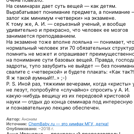
очень повезло.
На семинарах дает суть вещей — как детям.
Вырабатывает понимание предмета, а понимание 
залог как минимум «четверки» на экзамене.
К тому же, А. И. — серьезный ученый, и вообще
удивительно и прекрасно, что человек ее мозгов
занимается преподаванием.
На экзамене тоже вполне лояльна — понимает, чт
нормальный человек эти 70 обязательных структу
помнить не может и опрашивает преимущественн
на понимание сути базовых вещей. Правда, господ
задроты, тупо зазубрить не выйдет — без пониман
свалите с «четверкой» и будете плакать: «Как так?!
Я ж такой
вумный!!..
» ;-)
P. S. Иной раз, тяжкими вечерами, когда «кристы»
не лезут, попробуйте «случайно» спросить у А. И.
какую-нибудь
вещицу из их передовой кристовой
науки — отдых до конца семинара под интересную
и познавательную лекцию обеспечен.
Автор:
Аноним
Источник:
ChemBaby.ru — это химфак МГУ, детка!
Опубликовано:
~2018 г.