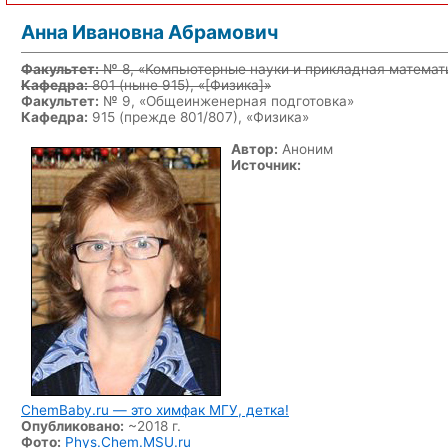
Анна Ивановна Абрамович
Факультет:
№ 8, «Компьютерные науки и прикладная математ
Кафедра:
801
(ныне 915)
, «
[Физика]
»
Факультет:
№ 9, «Общеинженерная подготовка»
Кафедра:
915 (прежде 801/807), «Физика»
Автор:
Аноним
Источник:
ChemBaby.ru — это химфак МГУ, детка!
Опубликовано:
~2018 г.
Фото:
Phys.Chem.MSU.ru