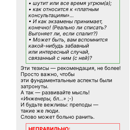
• шутит или все время угрюм(а);
• как относится к «платным
консультациям»
…
• И как экзамены принимает,
конечно! (Реально ли списать?
Выгоняет ли, если спалит?)
• Может быть, вам вспомнится
какой-нибудь
забавный
или интересный случай,
связанный с ним (с ней)?
Эти тезисы — рекомендация, не более!
Просто важно, чтобы
эти фундаментальные аспекты были
затронуты.
А так — развивайте мысль!
«Инженеры, бл…»
;-)
И будьте вежливы: преподы —
такие же люди.
Слово может больно ранить.
НЕПРАВИЛЬНО: