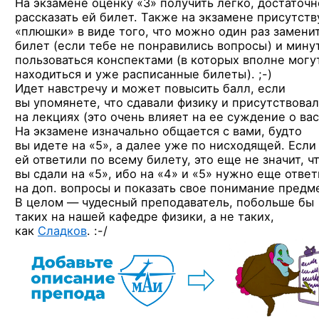
На экзамене оценку «3» получить легко, достаточн
рассказать ей билет. Также на экзамене присутст
«плюшки» в виде того, что можно один раз замени
билет (если тебе не понравились вопросы) и мину
пользоваться конспектами (в которых вполне могу
находиться и уже расписанные
билеты). ;-)
Идет навстречу и может повысить балл, если
вы упомянете, что сдавали физику и присутствова
на лекциях (это очень влияет на ее суждение о вас
На экзамене изначально общается с вами, будто
вы идете на «5», а далее уже по нисходящей. Если
ей ответили по всему билету, это еще не значит, ч
вы сдали на «5»,
ибо на «4» и «5»
нужно еще ответ
на доп. вопросы и показать свое понимание предм
В целом — чудесный преподаватель, побольше бы
таких на нашей кафедре физики, а не таких,
как
Сладков
. :-/