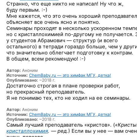
Странно, что еще никто не написал! Ну что ж,
буду первым. :-)
Мне кажется, что это очень хороший преподавател
объясняет все очень ясно и понятно.
Семинары проходят в несколько ускоренном темпе
но с кристаллохимией
по-другому
не получается. 
у студентов Абрамович — структур (и всего
остального) в тетради гораздо больше, чем у други
что значительно облегчает подготовку к контрам.
В общем, всем
рекомендую! :-)
Автор:
Аноним
Источник:
ChemBaby.ru — это химфак МГУ, детка!
Опубликовано:
~2018 г.
Достаточно строгая в плане проверки работ,
но прекрасный преподаватель.
Я не понимаю тех, кто не ходил на ее семинары.
Автор:
Аноним
Источник:
ChemBaby.ru — это химфак МГУ, детка!
Опубликовано:
~2018 г.
Самый лучший преподаватель «кристов». (
«Кристы
кристаллохимия
. — ред.
) Если вы у нее — вам очен