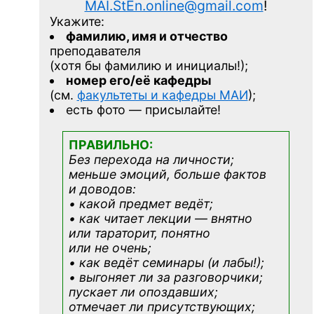
MAI.StEn.online@gmail.com
!
Укажите:
фамилию, имя и отчество
преподавателя
(хотя бы фамилию и инициалы!);
номер его/её кафедры
(см.
факультеты и кафедры МАИ
);
есть фото — присылайте!
ПРАВИЛЬНО:
Без перехода на личности;
меньше эмоций, больше фактов
и доводов:
• какой предмет ведёт;
• как читает лекции — внятно
или тараторит, понятно
или не очень;
• как ведёт семинары (и лабы!);
• выгоняет ли за разговорчики;
пускает ли опоздавших;
отмечает ли присутствующих;