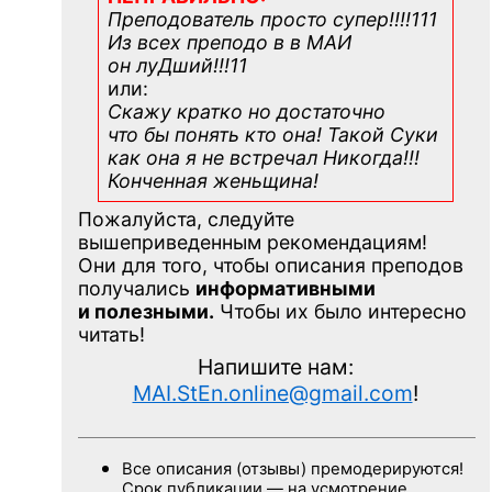
Преподователь просто супер!!!!111
Из всех преподо в в МАИ
он луДший!!!11
или:
Скажу кратко но достаточно
что бы понять кто она! Такой Суки
как она я не встречал Никогда!!!
Конченная
женьщина!
Пожалуйста, следуйте
вышеприведенным рекомендациям!
Они для того, чтобы описания преподов
получались
информативными
и полезными.
Чтобы их было интересно
читать!
Напишите нам:
MAI.StEn.online@gmail.com
!
Все описания (отзывы) премодерируются!
Срок публикации — на усмотрение