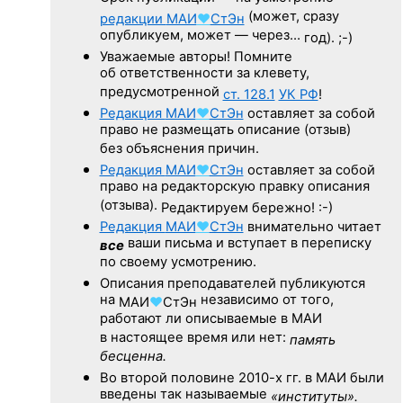
(может, сразу
редакции
МАИ
♥
СтЭн
опубликуем, может — через…
год). ;-)
Уважаемые авторы! Помните
об ответственности за клевету,
предусмотренной
ст. 128.1
УК РФ
!
Редакция
МАИ
♥
СтЭн
оставляет за собой
право не размещать описание (отзыв)
без объяснения причин.
Редакция
МАИ
♥
СтЭн
оставляет за собой
право на редакторскую правку описания
(отзыва).
Редактируем бережно! :-)
Редакция
МАИ
♥
СтЭн
внимательно читает
ваши письма и вступает в переписку
все
по своему усмотрению.
Описания преподавателей публикуются
на
независимо от того,
МАИ
♥
СтЭн
работают ли описываемые в МАИ
в настоящее время или нет:
память
бесценна.
Во второй половине
2010-х гг.
в МАИ были
введены так называемые
«институты».