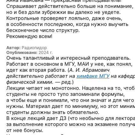
Анна Ивановна — прекрасный преподаватель!
Спрашивает действительно больше на понимание,
но и без доли зубрежки вы далеко не уедете.
Контрольные проверяет лояльно, даже очень,
в особенности последнюю, когда нужно выучить
бесконечное число структур.
Рекомендую всем!
Автор:
Радиопидор
Опубликовано:
2024 г.
Очень талантливый и интересный преподаватель.
Работает в основном в МГУ, МАИ у нее, как понял,
идет как вторая работа. (
А. И. Абрамович
действительно работает на
химфаке МГУ
на кафед
физической химии. — ред.
)
Лекции читает не монотонно. Нацелена на то, что
студенты не просто тупо запоминали формулы,
а чтобы еще и понимали, что они значат и для чего
нужны. Материал дает по минимуму, но этот мини
студенты должны знать обязательно.
В конце лекций дает ДЗ (что необычно для лектора
за выполнение которого можно на экзамене получ
от нее бонусы.