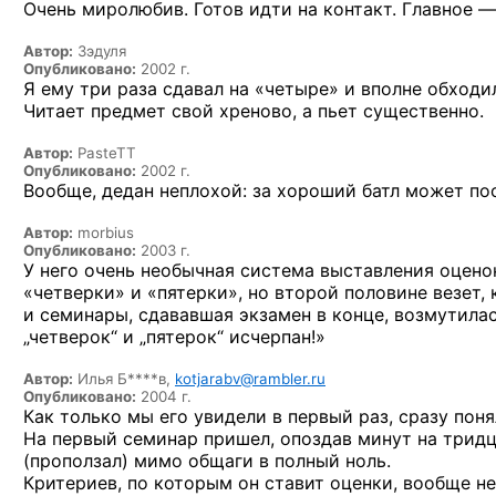
Очень миролюбив. Готов идти
на контакт.
Главное —
Автор:
Зэдуля
Опубликовано:
2002 г.
Я ему три раза сдавал на «четыре» и вполне обходи
Читает предмет свой хреново, а пьет существенно.
Автор:
PasteTT
Опубликовано:
2002 г.
Вообще, дедан неплохой: за хороший батл может пос
Автор:
morbius
Опубликовано:
2003 г.
У него
очень необычная система выставления оцено
«четверки»
и «пятерки»,
но второй
половине везет, 
и семинары,
сдававшая экзамен
в конце,
возмутилась
„четверок“
и „пятерок“
исчерпан!»
Автор:
Илья Б****в,
kotjarabv@rambler.ru
Опубликовано:
2004 г.
Как только
мы его
увидели
в первый раз,
сразу поня
На первый
семинар пришел, опоздав минут
на трид
(проползал) мимо общаги
в полный
ноль.
Критериев,
по которым
он ставит
оценки, вообще н