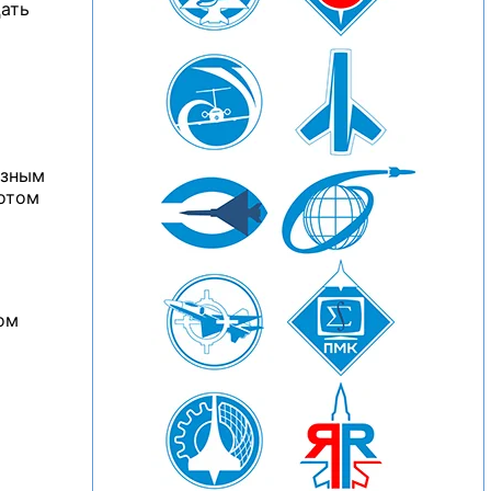
ать
езным
отом
ом