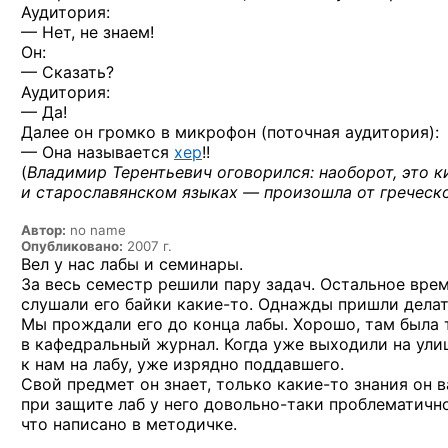
Аудитория:
— Нет, не знаем!
Он:
— Сказать?
Аудитория:
— Да!
Далее он громко в микрофон (поточная аудитория):
— Она называется
хер
!!
(
Владимир Терентьевич оговорился: наоборот, это 
и старославянском языках — произошла
от гречес
Автор:
no name
Опубликовано:
2007 г.
Вел у нас лабы и семинары.
За весь семестр решили пару задач. Остальное вре
слушали его байки
какие-то.
Однажды пришли делать 
Мы прождали его до конца лабы. Хорошо, там была
в кафедральный журнал. Когда уже выходили на ули
к нам на лабу, уже изрядно поддавшего.
Свой предмет он знает, только
какие-то
знания он в
при защите лаб у него
довольно-таки
проблематично
что написано в методичке.