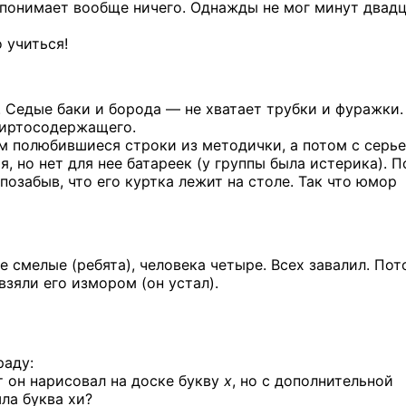
 понимает
вообще ничего. Однажды
не мог
минут двадц
 учиться!
. Седые баки
и борода —
не хватает
трубки
и фуражки.
пиртосодержащего.
ам полюбившиеся строки
из методички,
а потом
с серь
ия,
но нет
для нее батареек
(у группы
была истерика). П
позабыв, что его куртка лежит
на столе.
Так что юмор
 смелые (ребята), человека четыре. Всех завалил. Пот
взяли его измором (он устал).
аду:
 он нарисовал на доске букву
x
, но с дополнительной
ла буква хи?