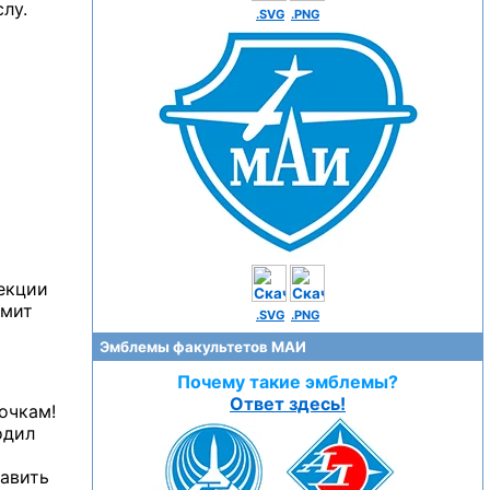
слу.
.SVG
.PNG
лекции
имит
.SVG
.PNG
Эмблемы факультетов МАИ
Почему такие эмблемы?
Ответ здесь!
очкам!
одил
тавить