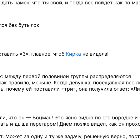
дать намек, что ты свой,
и тогда
все пойдет
как по ма
лся без бутылок!
тавить «3», главное, чтоб
Кирка
не видела!
к: между первой половиной группы распределяются
как правило, меньше. Когда девушка, посещавшая все 
, почему ей поставили «три», она получила ответ: «Л
ли,
что он — Боцман!
Это ясно видно
по его
бородке
и 
цать
и дыша
перегаром! Днем позже видел,
как он прох
ет. Может
за одну
и ту же
задачу, решенную верно, пос