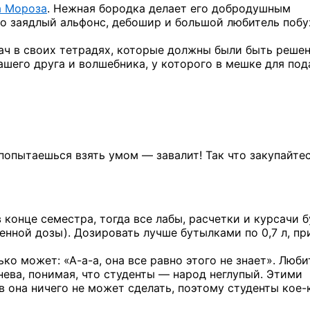
а Мороза
. Нежная бородка делает его добродушным
о заядлый альфонс, дебошир
и большой
любитель побу
дач
в своих
тетрадях, которые должны были быть реше
ашего друга
и волшебника,
у которого
в мешке
для под
 попытаешься взять умом — завалит! Так что закупайте
в конце
семестра, тогда все лабы, расчетки
и курсачи
б
ленной дозы). Дозировать лучше бутылками
по 0,7 л,
пр
лько может:
«А-а-а,
она все равно этого
не знает».
Люби
нева,
понимая, что
студенты —
народ неглупый. Этими
в она ничего
не может
сделать, поэтому студенты
кое-