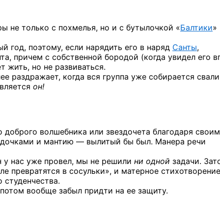
ы не только с похмелья, но и с бутылочкой «
Балтики
»
 год, поэтому, если нарядить его в наряд
Санты
,
та, причем с собственной бородой (когда увидел его в
т жить, но не развиваться.
лее раздражает, когда вся группа уже собирается свали
является
он!
о доброго волшебника или звездочета благодаря своим
здочками
и мантию —
вылитый бы был.
Манера речи
н
у нас
уже провел,
мы не решили
ни одной
задачи. Зат
ле
превратятся
в сосульки»,
и матерное
стихотворение
о студенчества.
 потом
вообще забыл придти
на ее защиту.