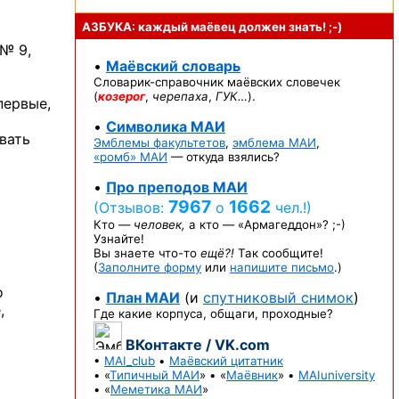
АЗБУКА: каждый маёвец должен
знать! ;-)
 № 9,
•
Маёвский словарь
Словарик-справочник
маёвских словечек
(
козерог
,
черепаха
,
ГУК…
).
первые,
•
Символика МАИ
вать
Эмблемы факультетов
,
эмблема МАИ
,
«ромб» МАИ
— откуда взялись?
•
Про преподов МАИ
7967
1662
(Отзывов:
о
чел.!)
Кто —
человек,
а кто —
«Армагеддон»? ;-)
Узнайте!
Вы знаете
что-то
ещё?!
Так сообщите!
(
Заполните форму
или
напишите письмо
.)
о
•
План МАИ
(и
спутниковый снимок
)
,
Где какие корпуса, общаги, проходные?
ВКонтакте / VK.com
•
MAI_club
•
Маёвский цитатник
• «
Типичный МАИ
» • «
Маёвник
» •
MAIuniversity
• «
Меметика МАИ
»