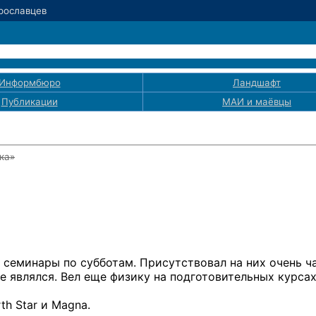
Ярославцев
Информбюро
Ландшафт
Публикации
МАИ
и маёвцы
ка»
семинары
по субботам.
Присутствовал
на них
очень ч
е являлся.
Вел еще физику
на подготовительных
курсах
rth Star
и Magna.