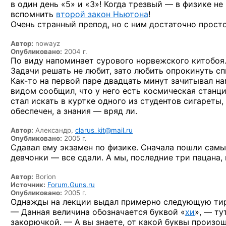
в один
день
«5» и «3»!
Когда
трезвый —
в физике
не
вспомнить
второй закон Ньютона
!
Очень странный препод,
но с ним
достаточно просто
Автор:
nowayz
Опубликовано:
2004 г.
По виду
напоминает сурового норвежского китобоя
Задачи решать
не любит,
зато любить опрокинуть с
Как-то
на первой
паре двадцать минут зачитывал н
видом сообщил,
что у него
есть космическая станц
стал искать
в куртке
одного
из студентов
сигареты, 
обеспечен,
а знания —
вряд ли.
Автор:
Александр,
clarus_kit@mail.ru
Опубликовано:
2005 г.
Сдавал ему экзамен по физике. Сначала пошли самые
девчонки — все сдали. А мы, последние три пацана, 
Автор:
Borion
Источник:
Forum.Guns.ru
Опубликовано:
2005 г.
Однажды на лекции выдал примерно следующую тир
— Данная величина обозначается
буквой «
хи
», —
тут
закорючкой. — А вы знаете, от какой буквы произош