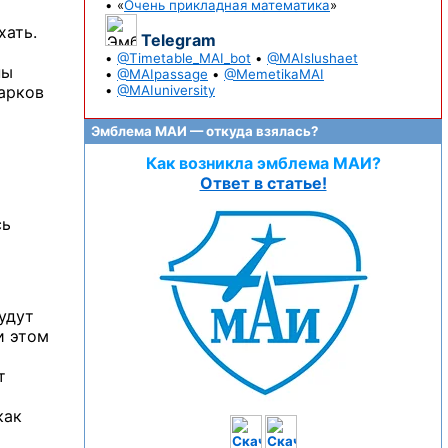
• «
Очень прикладная математика
»
хать.
Telegram
•
@Timetable_MAI_bot
•
@MAIslushaet
ны
•
@MAIpassage
•
@MemetikaMAI
арков
•
@MAIuniversity
Эмблема МАИ — откуда взялась?
Как возникла эмблема МАИ?
Ответ в статье!
сь
удут
и этом
т
как