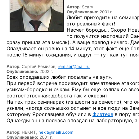
Автор:
Scary
Опубликовано:
2001 г.
Любит приходить на семинар
это реальный факт!
Насчет бороды… Скоро Новый
то получится настоящий Сан
сразу пришла эта мысль). А ваще препод ничего. Дае
Опаздывает он ровно на 14 минут, этот факт еще бо
после 15 минут ожидания, и вдруг — тут как тут по
Автор:
Сергей Ремизов,
remiser@mail.ru
Опубликовано:
2002 г.
Всех опоздавших любит посылать
«в аут».
При первой
встрече производит впечатление этаког
усикам-бородке
и очкам.
Ему бы
еще колпак
со зве
соответственная: доброта
так и сквозит.
На тех
трех семинарах
(из шести
за семестр),
что о
узнали, «когда солнышко остынет
и все
люди
на Зем
которому Ярославцева обучили
в
Физтехе
в пору
ег
Однажды он
на полчаса
опоздал
на лабораторную,
а
Автор:
НЕКИТ,
nekit@mailru.com
Опубликовано:
2001 г.