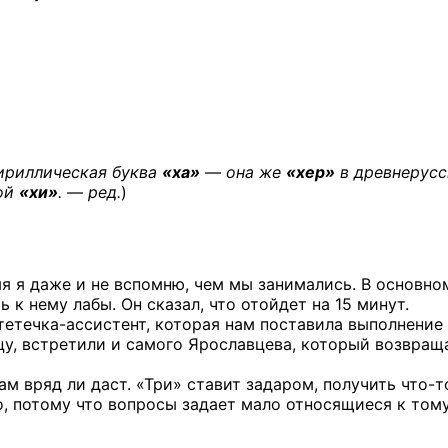
кириллическая буква
«ха»
— она же
«хер»
в древнерус
кой
«хи»
. — ред.
)
мя я даже и не вспомню, чем мы занимались. В основно
к нему лабы. Он сказал, что отойдет на 15 минут.
тетечка-ассистент,
которая нам поставила выполнение
цу, встретили и самого Ярославцева, который возвращ
ам вряд ли даст. «Три» ставит задаром, получить
что-т
, потому что вопросы задает мало относящиеся к тому