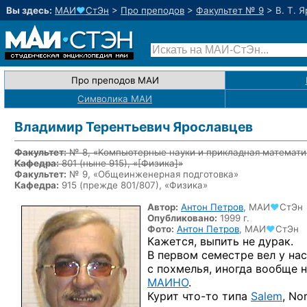
Вы здесь:
МАИ
♥
СтЭн
>
Про преподов
>
Факультет № 9
>
В. Т. 
Про преподов МАИ
Символика МАИ
Владимир Терентьевич Ярославцев
Факультет:
№ 8, «Компьютерные науки и прикладная математи
Кафедра:
801
(ныне 915)
, «
[Физика]
»
Факультет:
№ 9, «Общеинженерная подготовка»
Кафедра:
915 (прежде 801/807), «Физика»
Автор:
Антон Петров
,
МАИ
♥
СтЭн
Опубликовано:
1999 г.
Фото:
Антон Петров
,
МАИ
♥
СтЭн
Кажется, выпить
не дурак.
В первом
семестре вел
у нас
с похмелья,
иногда вообще
н
МАИНО
.
Курит
что-то
типа
Salem
, No