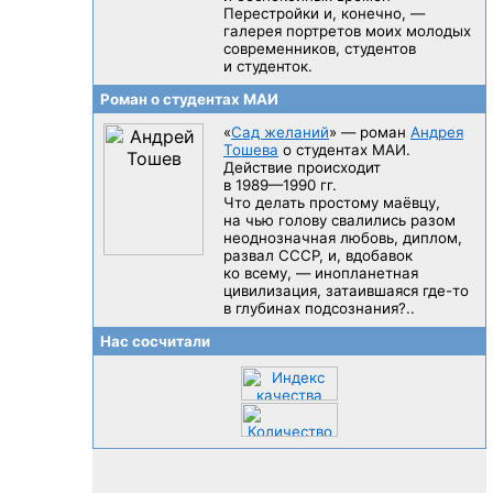
Перестройки и, конечно, —
галерея портретов моих молодых
современников, студентов
и студенток.
Роман о студентах МАИ
«
Сад желаний
» — роман
Андрея
Тошева
о студентах МАИ.
Действие происходит
в 1989—1990 гг.
Что делать простому маёвцу,
на чью голову свалились разом
неоднозначная любовь, диплом,
развал CCCP, и, вдобавок
ко всему, — инопланетная
цивилизация, затаившаяся
где-то
в глубинах подсознания?..
Нас сосчитали