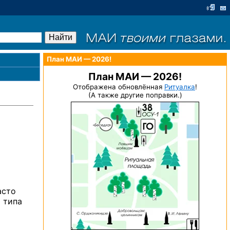
План МАИ — 2026!
План МАИ — 2026!
Отображена обновлённая
Ритуалка
!
(А также другие поправки.)
асто
 типа