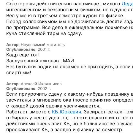
Со стороны
действительно напоминает милого
Дед
интеллигентом
и беззаботным
физиком,
но в душе
эт
Вел у меня
в третьем
семестре курсы
по физике.
Перед коллоквиумом мы
не досчитались
десяти за
по программе.
Все дело
в еженедельном
похмелье н
куча стеклянной тары
на сдачу.
Автор:
Неуловимый мститель
Опубликовано:
2001 г.
Кадр еще тот!
Заслуженный алконавт МАИ.
Без бутылки водки на экзамен не приходить, а если
спиртным!
Автор:
Алексей Икрянников
Опубликовано:
2002 г.
Если приурочить сдачу
к какому-нибудь
празднику
засчитаны
в мгновение ока
(после принятия опреде
с каждой
дозой оценка увеличивается.
Работает вместе
с
КБ Юркевич
.
Засирает ее как то
отбирать
у нее
студентов,
то есть
спасать их
от ее г
действиями очень злит КБ,
но в большинстве
случае
проскакивают КБ,
а заодно
и физику
за семестр.