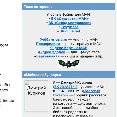
Тоже интересно
Учебные файлы для МАИ:
•
ВК «Студсетка МАИ»
•
ВК «Склад материалов»
•
СтудИзба
•
StudFile.net
Учёба-отзыв.ru
— мнения о МАИ
Проверили.ru
— режут правду о МАИ
ском
Яндекс.Карты о МАИ
Андрей Удодов
— для 1 факультета
«
Барковиана
»
—
«Лука Мудищев»
и пр.
м
«Маёвский букварь»
Я —
Дмитрий Курилов
 лабы
(
ВК
292841211
), учился в МАИ
ался
в 1984—1990 гг.
«
Маёвский
букварь
» — сборник рассказов,
баек, новелл, каждая
о
выше
из которых — документ эпохи.
,
Это своеобразная «маёвская
библия» радостных
и беспокойных времён