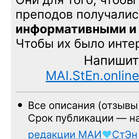
преподов получалис
информативными и
Чтобы их было интер
Напишит
MAI.StEn.onlin
Все описания (отзывы
Срок публикации — н
редакции
МАИ
♥
СтЭн