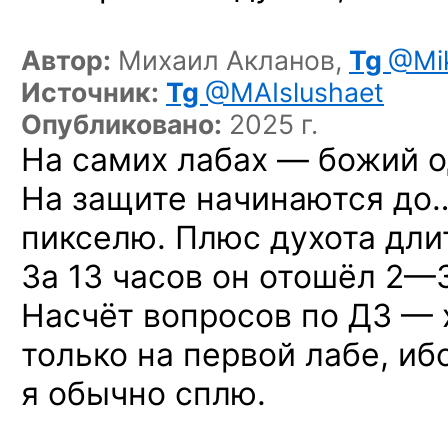
Автор:
Михаил Акланов,
Tg
@Mik
Источник:
Tg
@MAIslushaet
Опубликовано:
2025 г.
На самих лабах — божий о
На защите начинаются до
пикселю. Плюс духота длит
За 13 часов он отошёл
2—3
Насчёт вопросов по ДЗ — х
только на первой лабе, ибо
я обычно сплю.