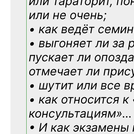
или тараторит, по
или не очень;
• как ведёт семин
• выгоняет ли за 
пускает ли опозд
отмечает ли прис
• шутит или все в
• как относится к
консультациям»
…
• И как экзамены