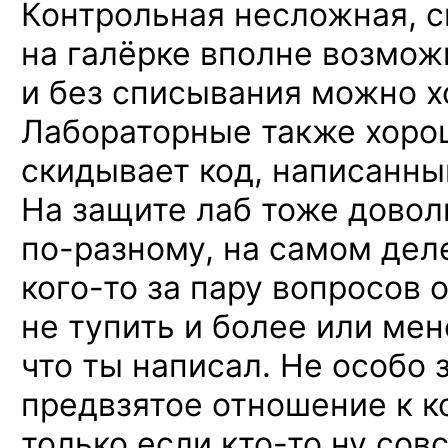
Контрольная несложная, 
на галёрке вполне возмож
и без списывания можно х
Лабораторные также хоро
скидывает код, написанны
На защите лаб тоже довол
по-разному,
на самом дел
кого-то
за пару вопросов о
не тупить и более или мен
что ты написал. Не особо 
предвзятое отношение
к к
только если
кто-то
ну совс