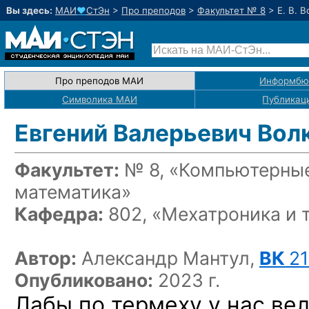
Вы здесь:
МАИ
♥
СтЭн
>
Про преподов
>
Факультет № 8
>
Е. В. 
Про преподов МАИ
Информбю
Символика МАИ
Публикац
Евгений Валерьевич Вол
Факультет:
№ 8, «Компьютерные
математика»
Кафедра:
802, «Мехатроника и 
Автор:
Александр Мантул,
ВК
2
Опубликовано:
2023 г.
Лабы по термеху у нас вел