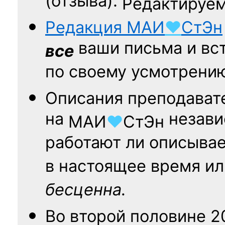
(отзыва).
Редактируем
Редакция
МАИ
♥
СтЭн
ваши письма и вст
все
по своему усмотрени
Описания преподават
на
независ
МАИ
♥
СтЭн
работают ли описыва
в настоящее время ил
бесценна.
Во второй половине
2