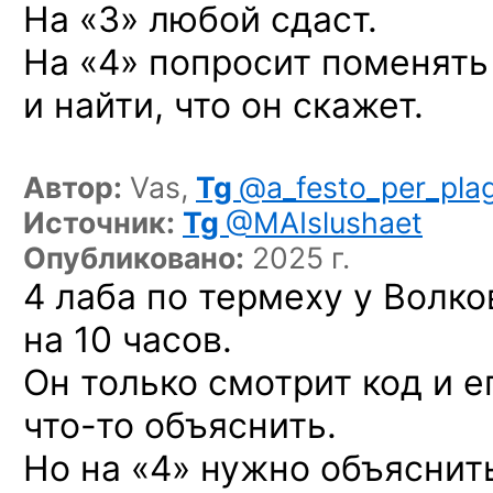
На «3» любой сдаст.
На «4» попросит поменять
и найти, что он скажет.
Автор:
Vas,
Tg
@a_festo_per_pla
Источник:
Tg
@MAIslushaet
Опубликовано:
2025 г.
4 лаба по термеху у Волк
на 10 часов.
Он только смотрит код и е
что-то
объяснить.
Но на «4» нужно объяснить