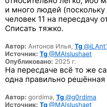
относительно легко, ибо 
и много людей (поскольку
человек 11 на пересдачу о
Списать тяжко.
Автор:
Антонов Илья,
Tg
@iLAnt
Источник:
Tg
@MAIslushaet
Опубликовано:
2025 г.
На пересдаче всё то же са
одна правильно решённая 
Автор:
gordima,
Tg
@g0rdima
Источник:
Tg
@MAIslushaet