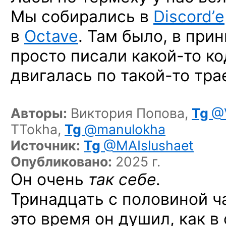
Мы собирались в
Discord’е
в
Octave
. Там было, в при
просто писали
какой-то
ко
двигалась
по такой-то
тра
Авторы:
Виктория Попова,
Tg
@V
TTokha,
Tg
@manulokha
Источник:
Tg
@MAIslushaet
Опубликовано:
2025 г.
Он очень
так себе.
Тринадцать с половиной ч
это время он душил, как в