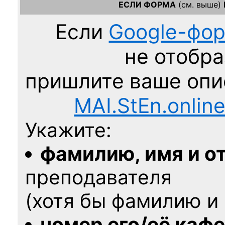
ЕСЛИ ФОРМА
(см. выше)
Если
Google-фо
не отобра
пришлите ваше оп
MAI.StEn.onlin
Укажите:
фамилию, имя и о
преподавателя
(хотя бы фамилию и 
номер его/её каф