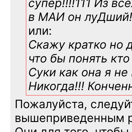
супер!!!!111 Из вс
в МАИ он луДший!!
или:
Скажу кратко но 
что бы понять кто
Суки как она я не
Никогда!!! Конче
Пожалуйста, следуй
вышеприведенным 
Они для того, чтобы