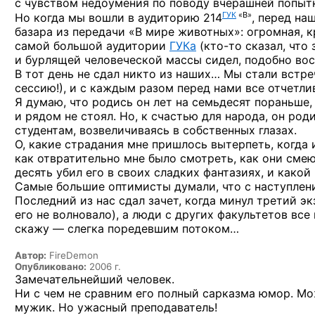
с чувством недоумения по поводу вчерашней попытк
ГУК
«В»
Но когда мы вошли в аудиторию 214
, перед на
базара из передачи «В мире животных»: огромная, 
самой большой аудитории
ГУКа
(кто-то
сказал, что 
и бурлящей человеческой массы сидел, подобно во
В тот день не сдал никто из наших… Мы стали встр
сессию!), и с каждым разом перед нами все отчетли
Я думаю, что родись он лет на семьдесят пораньше
и рядом не стоял. Но, к счастью для народа, он род
студентам, возвеличиваясь в собственных глазах.
О, какие страдания мне пришлось вытерпеть, когда 
как отвратительно мне было смотреть, как они сме
десять убил его в своих сладких фантазиях, и како
Самые большие оптимисты думали, что с наступлени
Последний из нас сдал зачет, когда минул третий эк
его не волновало), а люди с других факультетов вс
скажу — слегка поредевшим потоком…
Автор:
FireDemon
Опубликовано:
2006 г.
Замечательнейший человек.
Ни с чем не сравним его полный сарказма юмор. М
мужик. Но ужасный преподаватель!