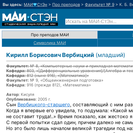
Вы здесь:
МАИ
♥
СтЭн
>
Про преподов
>
Факультет № 9
>
К. Б. 
Про преподов МАИ
Символика МАИ
Кирилл Борисович Вербицкий
(младший)
Факультет:
№ 8, «Компьютерные науки и прикладная математи
Кафедра:
803, «
[Дифференциальные уравнения]/[Алгебра и тео
Кафедра:
812
(ныне 916)
, «
[Математика]
»
Факультет:
№ 9, «Общеинженерная подготовка»
Кафедра:
916 (прежде 812), «Математика»
Автор:
Кисуля
Опубликовано:
2005 г.
Сын
Вербицкого-старшего
, составляющий с ним раз
Когда я впервые его увидела, то подумала: «Какой м
не составит труда!..» Время показало, как жестоко 
С первой попытки сдал
один,
причем далеко не сам
Но это было лишь началом великой трагедии под на