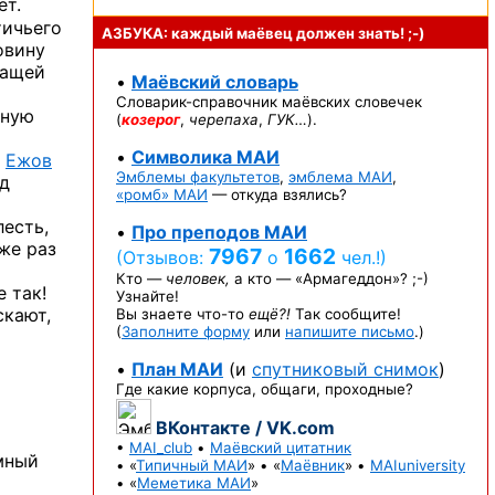
ет.
тичьего
АЗБУКА: каждый маёвец должен
знать! ;-)
овину
шащей
•
Маёвский словарь
Словарик-справочник
маёвских словечек
тную
(
козерог
,
черепаха
,
ГУК…
).
•
Символика МАИ
о
Ежов
Эмблемы факультетов
,
эмблема МАИ
,
ад
«ромб» МАИ
— откуда взялись?
лесть,
•
Про преподов МАИ
же раз
7967
1662
(Отзывов:
о
чел.!)
Кто —
человек,
а кто —
«Армагеддон»? ;-)
 так!
Узнайте!
скают,
Вы знаете
что-то
ещё?!
Так сообщите!
(
Заполните форму
или
напишите письмо
.)
•
План МАИ
(и
спутниковый снимок
)
Где какие корпуса, общаги, проходные?
ВКонтакте / VK.com
•
MAI_club
•
Маёвский цитатник
мный
• «
Типичный МАИ
» • «
Маёвник
» •
MAIuniversity
• «
Меметика МАИ
»