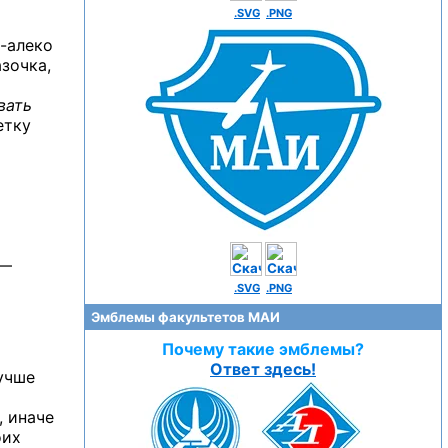
.SVG
.PNG
а-алеко
зочка,
вать
етку
 —
.SVG
.PNG
Эмблемы факультетов МАИ
Почему такие эмблемы?
Ответ здесь!
лучше
, иначе
оих