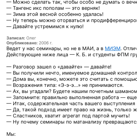
— Можно сделать так, чтобы особо не думать о веч
— Тангенс икс пополам — это верняк!
— Зима этой весной особенно удалась!
— Ну теперь можно оторваться и продифференциро
— Давайте устремимся к нулю!
Записал:
Олег
Опубликовано:
2006 г.
Ведет у нас семинары, но не в МАИ, а в
МИЭМ
. Отли
Действующие ниже лица — К. Б. и студенты ФПМ
гр
— Разговор зашел о «давайте» — давайте!
— Вы получили нечто, именуемое домашней контрол
— Дома вы, конечно, можете это считать с помощью
— Возражения типа:
«Э-э-э…»
не принимаются.
— Ах, вы угадали? Будете нашим почетным шаманом
— Запомните: правильно выполненная работа — еще 
— Итак, содержательная часть вашего выступления с
— Да, такой подход имеет право на жизнь, только 
— Сластников, хватит агрегат под партой мучить!
— Ну почему семинары по матанализу превращаются
Мы: