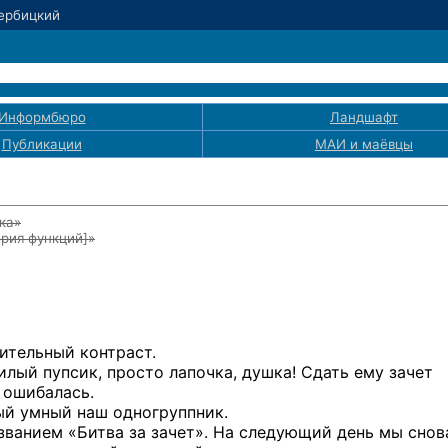
Вербицкий
Информбюро
Ландшафт
Публикации
МАИ
и маёвцы
ка»
рия функций]
»
ительный контраст.
илый пупсик, просто лапочка, душка! Сдать ему зачет
я ошибалась.
ый умный наш одногруппник.
званием «Битва за зачет». На следующий день мы снов