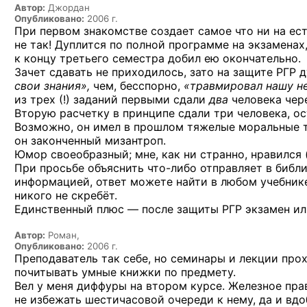
Автор:
Джордан
Опубликовано:
2006 г.
При первом знакомстве создает самое что ни на ес
не так! Дуплится по полной программе на экзаменах
к концу третьего семестра добил ею окончательно.
Зачет сдавать не приходилось, зато на защите РГР 
свои знания»,
чем, бесспорно,
«травмировал нашу н
из трех (!)
заданий первыми сдали
два
человека чер
Вторую расчетку в принципе сдали три человека, ост
Возможно, он имел в прошлом тяжелые моральные т
он законченный мизантроп.
Юмор своеобразный; мне, как ни странно, нравился 
При просьбе объяснить
что-либо
отправляет в библи
информацией, ответ можете найти в любом учебнике
никого не скребёт.
Единственный плюс — после защиты РГР экзамен ил
Автор:
Роман,
Опубликовано:
2006 г.
Преподаватель так себе, но семинары и лекции прох
почитывать умные книжки по предмету.
Вел у меня диффуры на втором курсе. Железное прав
не избежать шестичасовой очереди к нему, да и вд