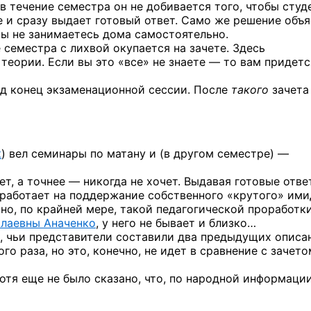
 в течение семестра он не добивается того, чтобы студ
е и сразу выдает готовый ответ. Само же решение объ
вы не занимаетесь дома самостоятельно.
семестра с лихвой окупается на зачете. Здесь
теории. Если вы это «все» не знаете — то вам придетс
д конец экзаменационной сессии. После
такого
зачета
к
) вел семинары по матану и (в другом семестре) —
ет, а точнее — никогда не хочет. Выдавая готовые отве
о работает на поддержание собственного «крутого» ими
 но, по крайней мере, такой педагогической проработк
олаевны Аначенко
, у него не бывает и близко…
м, чьи представители составили два предыдущих описа
о раза, но это, конечно, не идет в сравнение с зачет
хотя еще не было сказано, что, по народной информации