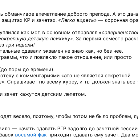
ть обманчивое впечатление доброго препода. А это
да-
, защитах КР и зачетах.
«Легко видеть»
— коронная фра
дуплился как мог, в основном отправлял
«совершенство
еокрепшую детскую психику».
За первый семестр расч
ез
три недели!
альные сдавали экзамен не знаю как, но без нее.
равмы, что и повлекло такое отношение, или просто
(до поры до времени).
отеку с комментариями «это не является секретной
». Спрашивает по всему курсу, и ты должен знать все
и зачет кажутся детским лепетом.
одят весело, поэтому, чтобы потом не было проблем, 
ило — начать сдавать РГР задолго до зачетной сессии
обавок
восьмой фак
приходит сдавать ему зачет. Два м