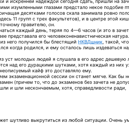
и и искренней надеждой сегодня сдать, пришли на зач
шими изумленными глазами предстало некое подобие п
кричащая десятками голосов скала занимала ровно пол
здесь 11 групп с трех факультетов), и в центре этой ки
сточному правителю,
он.
ечаться каждый день, теряя по
4—6
часов (и это в заче
вее представала его человеконенавистническая натура.
, из него получился бы блестящий
НКВДшник
, такой, чт
ился когда родился, и ему осталось лишь издеваться н
из уст молодых людей я слушала в его адрес дешевую 
ются над его дурацкими шутками, хотя каждый из них у
й неописуемый кайф это доставляло ему.
ем экзаменационной сессии он станет мягче. Как бы не
замен (причем то, что до экзаменов без зачета не допу
е шли и шли нескончаемым, хотя, справедливости ради,
ожет шутливо выкрутиться из любой ситуации. Очень у