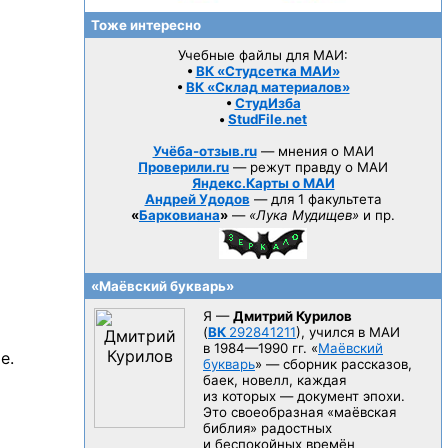
Тоже интересно
Учебные файлы для МАИ:
•
ВК «Студсетка МАИ»
•
ВК «Склад материалов»
•
СтудИзба
•
StudFile.net
Учёба-отзыв.ru
— мнения о МАИ
Проверили.ru
— режут правду о МАИ
Яндекс.Карты о МАИ
Андрей Удодов
— для 1 факультета
«
Барковиана
»
—
«Лука Мудищев»
и пр.
«Маёвский букварь»
Я —
Дмитрий Курилов
(
ВК
292841211
), учился в МАИ
в 1984—1990 гг.
«
Маёвский
е.
букварь
» — сборник рассказов,
баек, новелл, каждая
из которых — документ эпохи.
Это своеобразная «маёвская
библия» радостных
и беспокойных времён