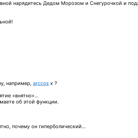
овной нарядитесь Дедом Морозом и Снегурочкой и под
ьной!
ну, например,
arccos
x
?
нятие «внятно»…
маете об этой функции.
нятно, почему он гиперболический…