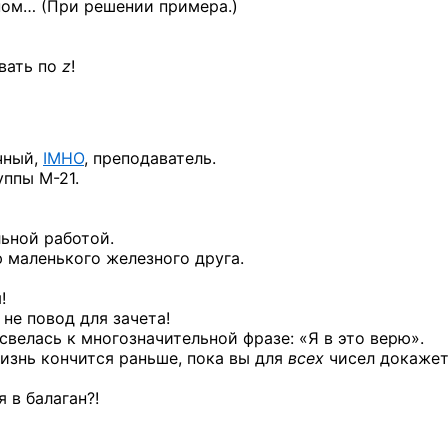
ном… (При решении примера.)
вать по
z
!
чный,
IMHO
, преподаватель.
уппы М-21.
ьной работой.
 маленького железного друга.
!
не повод для зачета!
велась к многозначительной фразе: «Я в это верю».
жизнь кончится раньше, пока вы для
всех
чисел докажет
 в балаган?!