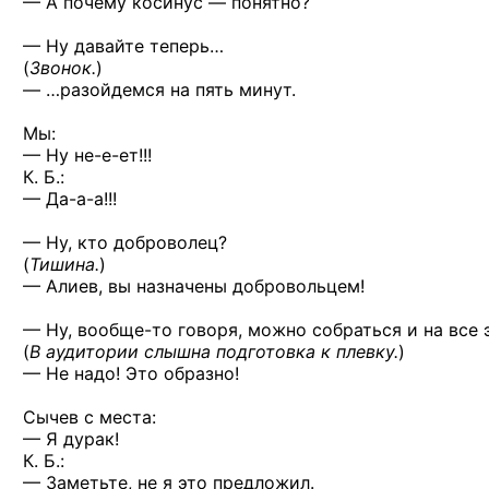
— А почему косинус — понятно?
— Ну давайте теперь…
(
Звонок.
)
— …разойдемся на пять минут.
Мы:
— Ну не-е-ет!!!
К. Б.:
— Да-а-а!!!
— Ну, кто доброволец?
(
Тишина.
)
— Алиев, вы назначены добровольцем!
— Ну,
вообще-то
говоря, можно собраться и на все
(
В аудитории слышна подготовка к плевку.
)
— Не надо! Это образно!
Сычев с места:
— Я дурак!
К. Б.:
— Заметьте, не я это предложил.