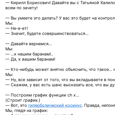
— Кирилл Борисович! Давайте вы с Татьяной Халил
всем по зачету!
— Вы умеете это делать? У вас это будет на контрол
Мы:
—
Не-е
-ет!
— Значит, будете совершенствоваться…
— Давайте вернемся…
Мы:
— …к нашим баранам!..
— Да, к
вашим
баранам!
—
Кто-нибудь
может внятно объяснить, что такое… 
Мы:
— Ну, все зависит от того, что вы вкладываете в по
— Скажем, у вас есть шанс высказать
все,
что вы ду
— Построим график
функции ch
x
…
(
Строит график.
)
— Вот, это
гиперболический косинус
. Правда, непо
Мы, глядя на график: