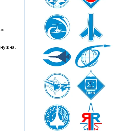
нь
 нужна.