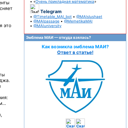
• «
Очень прикладная математика
»
енты
ясняет
Telegram
•
@Timetable_MAI_bot
•
@MAIslushaet
•
@MAIpassage
•
@MemetikaMAI
я это
•
@MAIuniversity
Эмблема МАИ — откуда взялась?
Как возникла эмблема МАИ?
Ответ в статье!
ты
джа.
и
ния:
ом…
,