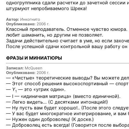
одногруппника сдали расчетки до зачетной сессии 
штурмуют непробиваемого Шрека!
Автор:
Инкогнито
Опубликовано:
2006 г.
Классный преподаватель. Отменное чувство юмора
любит
шаманить,
но другим не позволяет.
Задачи действительно считает в уме, но если захоч
После успешной сдачи контрольной вашу работу он в
ФРАЗЫ И МИНИАТЮРЫ
Записал:
McQueen
Опубликовано:
2006 г.
— «Чистые» теоретические выводы? Вы можете дел
— Этот способ решения высокоспортивный — спорт
—
Y
— это «угрик один».
1
— I — «
и
диничная матрица» (вместо
е
диничной).
— Легко видеть… (С десятками интонаций!)
— Ну пусть вам будет хорошо!.. (После этого следу
— У вас будет многократное интегрирование, и вам
— Нужен один доброволец! (К доске.)
— Доброволец есть всегда! (Говорится после выбор