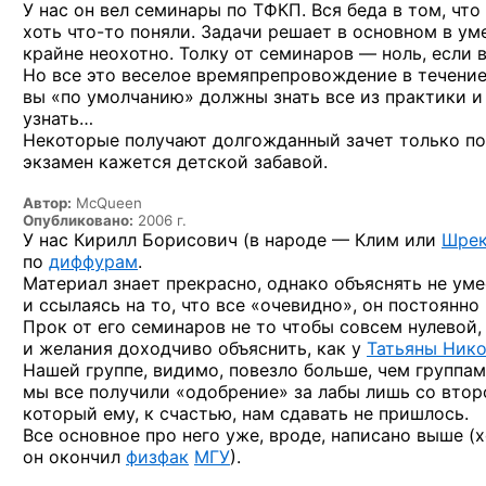
У нас он вел семинары по ТФКП. Вся беда в том, что
хоть что-то поняли. Задачи решает в основном в ум
крайне неохотно. Толку от семинаров — ноль, если 
Но все это веселое времяпрепровождение в течение 
вы «по умолчанию» должны знать все из практики и 
узнать…
Некоторые получают долгожданный зачет только по
экзамен кажется детской забавой.
Автор:
McQueen
Опубликовано:
2006 г.
У нас Кирилл Борисович (в народе — Клим или
Шре
по
диффурам
.
Материал знает прекрасно, однако объяснять не уме
и ссылаясь на то, что все «очевидно», он постоянн
Прок от его семинаров не то чтобы совсем нулевой,
и желания доходчиво объяснить, как у
Татьяны Ник
Нашей группе, видимо, повезло больше, чем группа
мы все получили «одобрение» за лабы лишь со второг
который ему, к счастью, нам сдавать не пришлось.
Все основное про него уже, вроде, написано выше (
он окончил
физфак
МГУ
).