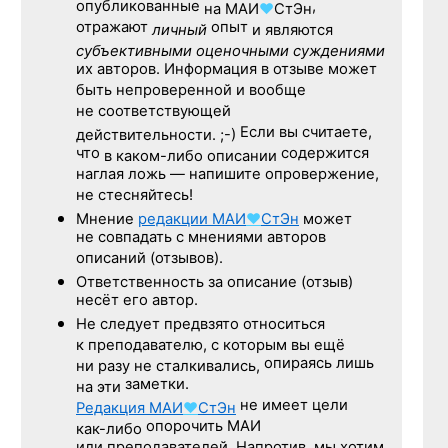
опубликованные
,
на
МАИ
♥
СтЭн
отражают
опыт
личный
и являются
субъективными оценочными суждениями
их авторов. Информация в отзыве может
быть непроверенной и вообще
не соответствующей
Если вы считаете,
действительности. ;-)
что
содержится
в каком-либо описании
наглая ложь — напишите опровержение,
не стесняйтесь!
Мнение
редакции
МАИ
♥
СтЭн
может
не совпадать с мнениями авторов
описаний (отзывов).
Ответственность
за описание
(отзыв)
несёт его автор.
Не следует
предвзято относиться
к преподавателю,
с которым
вы ещё
опираясь лишь
ни разу
не сталкивались,
заметки.
на эти
не имеет цели
Редакция
МАИ
♥
СтЭн
опорочить МАИ
как-либо