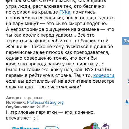
фотоальбоме. Сложно забыть, как в девять
утра люди, расталкивая тех, кто беспечно
покуривал на крыльце
ГУКа
, ломились
в зону «Б» на ее занятия, боясь опоздать даже
на пару минут — это было смерти подобно.
А неповторимое ощущение на экзамене — что
ты как кролик перед удавом… Все это
теряется на фоне необъятного обаяния этой
То
Женщины. Также не хочу пускаться в длинное
перечисление ее плюсов как преподавателя,
однако совершенно точно, что если бы
качество преподавания у нас в институте
было бы таким же, как у нее, наш ВУЗ был бы
первым в рейтинге в стране. Так что,
козероги
,
если вы достались ей на воспитание семестра
эдак на два —
вы счастливчики!
Автор:
нет данных
А
Источник:
ProfessorRating.org
Опубликовано:
2015 г.
Нитриловые перчатки — это, конечно,
впечатляет! ;-)