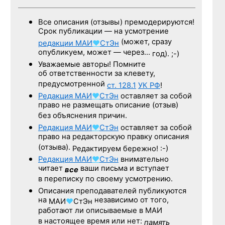
Все описания (отзывы) премодерируются!
Срок публикации — на усмотрение
(может, сразу
редакции
МАИ
♥
СтЭн
опубликуем, может — через…
год). ;-)
Уважаемые авторы! Помните
об ответственности за клевету,
предусмотренной
ст. 128.1
УК РФ
!
Редакция
МАИ
♥
СтЭн
оставляет за собой
право не размещать описание (отзыв)
без объяснения причин.
Редакция
МАИ
♥
СтЭн
оставляет за собой
право на редакторскую правку описания
(отзыва).
Редактируем бережно! :-)
Редакция
МАИ
♥
СтЭн
внимательно
читает
ваши письма и вступает
все
в переписку по своему усмотрению.
Описания преподавателей публикуются
на
независимо от того,
МАИ
♥
СтЭн
работают ли описываемые в МАИ
в настоящее время или нет:
память