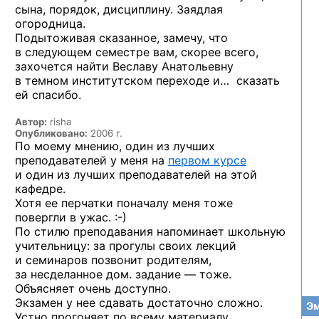
сына, порядок, дисциплину. Заядлая
огородница.
Подытоживая сказанное, замечу, что
в следующем семестре вам, скорее всего,
захочется найти Веславу Анатольевну
в темном институтском переходе и… сказать
ей спасибо.
Автор:
risha
Опубликовано:
2006 г.
По моему мнению, один из лучших
преподавателей у меня на
первом курсе
и один из лучших преподавателей на этой
кафедре.
Хотя ее перчатки поначалу меня тоже
повергли
в ужас. :-)
По стилю преподавания напоминает школьную
учительницу: за прогулы своих лекций
и семинаров позвонит родителям,
за несделанное дом. задание — тоже.
Объясняет очень доступно.
Экзамен у нее сдавать достаточно сложно.
Эм
Устно прогоняет по всему материалу,