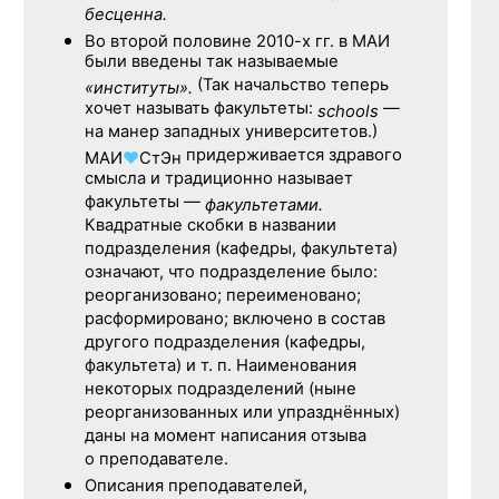
бесценна.
Во второй половине
2010-х гг.
в МАИ
были введены так называемые
(Так начальство теперь
«институты».
хочет называть факультеты:
—
schools
на манер западных университетов.)
придерживается здравого
МАИ
♥
СтЭн
смысла и традиционно называет
факультеты —
факультетами.
Квадратные скобки в названии
подразделения (кафедры, факультета)
означают, что подразделение было:
реорганизовано; переименовано;
расформировано; включено в состав
другого подразделения (кафедры,
факультета) и т. п. Наименования
некоторых подразделений (ныне
реорганизованных или упразднённых)
даны на момент написания отзыва
о преподавателе.
Описания преподавателей,