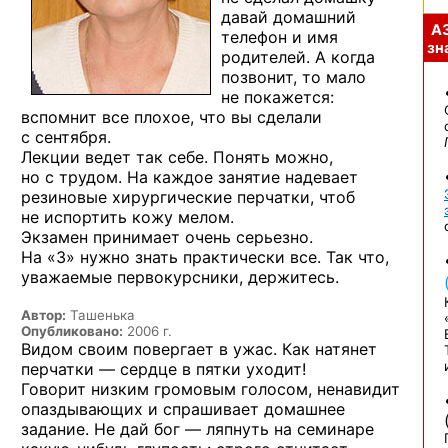
давай домашний
А
телефон и имя
зна
родителей. А когда
позвонит, то мало
не покажется:
вспомнит все плохое, что вы сделали
с сентября.
Лекции ведет так себе. Понять можно,
но с трудом. На каждое занятие надевает
резиновые хирургические перчатки, чтоб
не испортить кожу мелом.
Экзамен принимает очень серьезно.
На «3» нужно знать практически все. Так что,
уважаемые первокурсники, держитесь.
Автор:
Ташенька
Опубликовано:
2006 г.
Видом своим повергает в ужас. Как натянет
перчатки — сердце в пятки уходит!
Говорит низким громовым голосом, ненавидит
опаздывающих и спрашивает домашнее
задание. Не дай бог — ляпнуть на семинаре