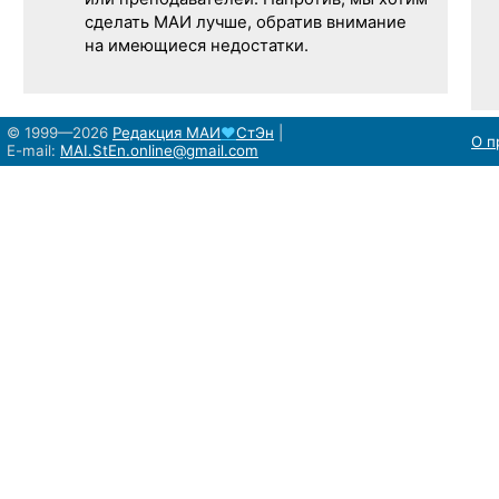
или преподавателей. Напротив, мы хотим
сделать МАИ лучше, обратив внимание
на имеющиеся недостатки.
© 1999—2026
Редакция
МАИ
♥
СтЭн
|
О п
E-mail:
MAI.StEn.online@gmail.com