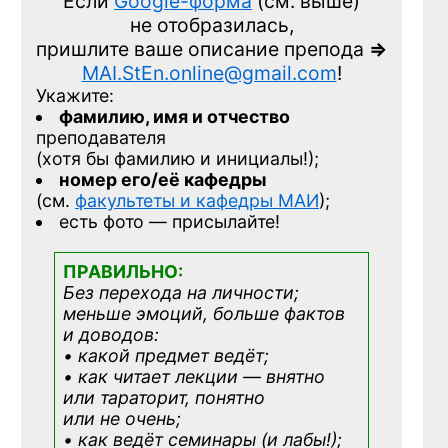
Если
Google-форма
(см. выше)
не отобразилась,
пришлите ваше описание препода
=>
MAI.StEn.online@gmail.com
!
Укажите:
фамилию, имя и отчество
преподавателя
(хотя бы фамилию и инициалы!);
номер его/её кафедры
(см.
факультеты и кафедры МАИ
);
есть фото — присылайте!
ПРАВИЛЬНО:
Без перехода на личности;
меньше эмоций, больше фактов
и доводов:
• какой предмет ведёт;
• как читает лекции — внятно
или тараторит, понятно
или не очень;
• как ведёт семинары (и лабы!);