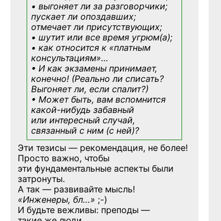
• выгоняет ли за разговорчики;
пускает ли опоздавших;
отмечает ли присутствующих;
• шутит или все время угрюм(а);
• как относится к «платным
консультациям»
…
• И как экзамены принимает,
конечно! (Реально ли списать?
Выгоняет ли, если спалит?)
• Может быть, вам вспомнится
какой-нибудь
забавный
или интересный случай,
связанный с ним (с ней)?
Эти тезисы — рекомендация, не более!
Просто важно, чтобы
эти фундаментальные аспекты были
затронуты.
А так — развивайте мысль!
«Инженеры, бл…»
;-)
И будьте вежливы: преподы —
такие же люди.