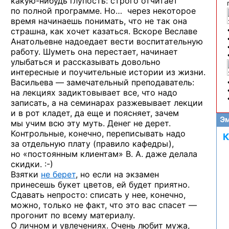
какую-нибудь
глупость: строго отчитает
по полной программе. Но… через некоторое
время начинаешь понимать, что не так она
страшна, как хочет казаться. Вскоре Веславе
Анатольевне надоедает вести воспитательную
работу. Шуметь она перестает, начинает
улыбаться и рассказывать довольно
интересные и поучительные истории из жизни.
Васильева — замечательный преподаватель:
на лекциях задиктовывает все, что надо
записать, а на семинарах разжевывает лекции
и в рот кладет, да еще и поясняет, зачем
Эм
мы учим всю эту муть. Денег не дерет.
Контрольные, конечно, переписывать надо
К
за отдельную плату (правило кафедры),
но «постоянным клиентам» В. А. даже делала
скидки. :-)
Взятки
не берет
, но если на экзамен
принесешь букет цветов, ей будет приятно.
Сдавать непросто: списать у нее, конечно,
можно, только не факт, что это вас спасет —
прогонит по всему материалу.
О личном и увлечениях. Очень любит мужа,