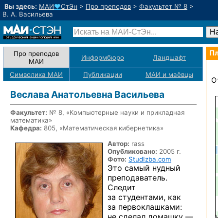
Вы здесь:
МАИ
♥
СтЭн
>
Про преподов
>
Факультет № 8
>
В. А. Васильева
Пл
Про преподов
Информбюро
Ландшафт
МАИ
Символика МАИ
Публикации
МАИ
и маёвцы
О
Веслава Анатольевна Васильева
Факультет:
№ 8, «Компьютерные науки и прикладная
математика»
Кафедра:
805, «Математическая кибернетика»
Автор:
rass
Опубликовано:
2005 г.
Фото:
StudIzba.com
Это самый нудный
преподаватель.
Следит
за студентами, как
за первоклашками:
не сделал домашку —