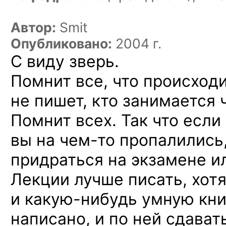
Автор:
Smit
Опубликовано:
2004 г.
С виду
зверь.
Помнит все, что происход
не пишет,
кто занимается
Помнит всех. Так что если
вы на чем-то
пропалились
придраться
на экзамене
ил
Лекции лучше писать, хот
и какую-нибудь
умную кн
написано,
и по ней
сдавать