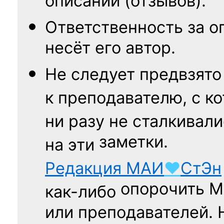
описаний (отзывов).
Ответственность
за о
несёт его автор.
Не следует
предвзято
к преподавателю,
с к
ни разу
не сталкивали
заметки.
на эти
Редакция
МАИ
♥
СтЭн
опорочить 
как-либо
или преподавателей. 