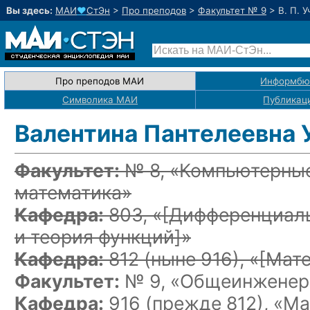
Вы здесь:
МАИ
♥
СтЭн
>
Про преподов
>
Факультет № 9
>
В. П. 
Про преподов МАИ
Информбю
Символика МАИ
Публикац
Валентина Пантелеевна 
Факультет:
№ 8, «Компьютерные
математика»
Кафедра:
803, «
[Дифференциаль
и теория функций]
»
Кафедра:
812
(ныне 916)
, «
[Мат
Факультет:
№ 9, «Общеинженерн
Кафедра:
916 (прежде 812), «М