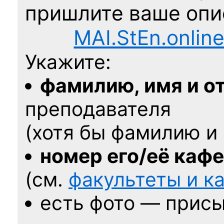
пришлите ваше оп
MAI.StEn.onlin
Укажите:
фамилию, имя и о
преподавателя
(хотя бы фамилию и 
номер его/её каф
(см.
факультеты и 
есть фото — присы