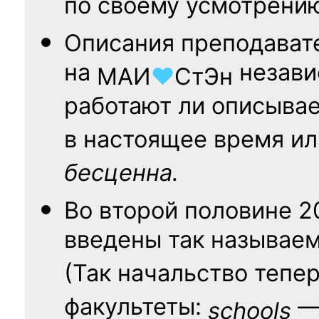
по своему усмотрени
Описания преподават
на
независ
МАИ
♥
СтЭн
работают ли описыва
в настоящее время ил
бесценна.
Во второй половине
2
введены так называе
(Так начальство тепе
факультеты:
— 
schools