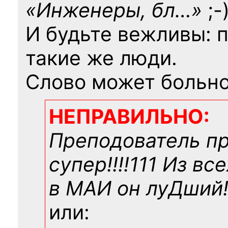
«Инженеры, бл…»
;-
И будьте вежливы: 
такие же люди.
Слово может больно
НЕПРАВИЛЬНО:
Преподователь п
супер!!!!111 Из вс
в МАИ он луДший!!
или: