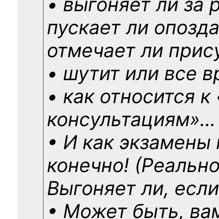
• выгоняет ли за 
пускает ли опозд
отмечает ли прис
• шутит или все в
• как относится к
консультациям»
…
• И как экзамены
конечно! (Реально
Выгоняет ли, если
• Может быть, ва