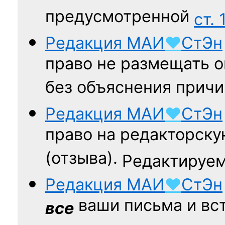
предусмотренной
ст. 
Редакция
МАИ
♥
СтЭн
право не размещать о
без объяснения причи
Редакция
МАИ
♥
СтЭн
право на редакторску
(отзыва).
Редактируем
Редакция
МАИ
♥
СтЭн
ваши письма и вст
все