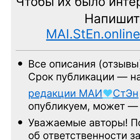
Чтобы их было интер
Напишит
MAI.StEn.onlin
Все описания (отзывы
Срок публикации — н
редакции
МАИ
♥
СтЭн
опубликуем, может 
Уважаемые авторы! П
об ответственности за