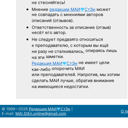
не стесняйтесь!
Мнение
редакции
МАИ
♥
СтЭн
может
не совпадать с мнениями авторов
описаний (отзывов).
Ответственность
за описание
(отзыв)
несёт его автор.
Не следует
предвзято относиться
к преподавателю,
с которым
вы ещё
опираясь лишь
ни разу
не сталкивались,
заметки.
на эти
не имеет цели
Редакция
МАИ
♥
СтЭн
опорочить МАИ
как-либо
или преподавателей. Напротив, мы хотим
сделать МАИ лучше, обратив внимание
на имеющиеся недостатки.
© 1999—2026
Редакция
МАИ
♥
СтЭн
|
О п
E-mail:
MAI.StEn.online@gmail.com