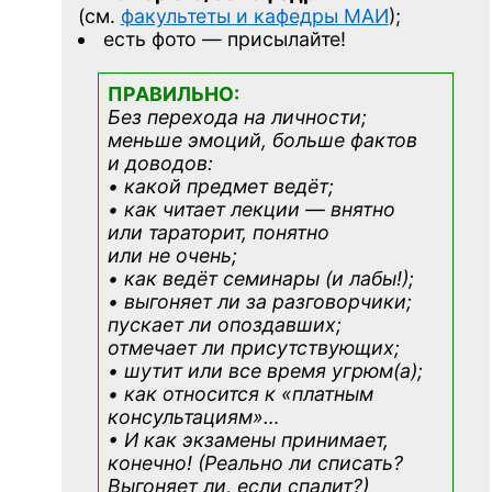
(см.
факультеты и кафедры МАИ
);
есть фото — присылайте!
ПРАВИЛЬНО:
Без перехода на личности;
меньше эмоций, больше фактов
и доводов:
• какой предмет ведёт;
• как читает лекции — внятно
или тараторит, понятно
или не очень;
• как ведёт семинары (и лабы!);
• выгоняет ли за разговорчики;
пускает ли опоздавших;
отмечает ли присутствующих;
• шутит или все время угрюм(а);
• как относится к «платным
консультациям»
…
• И как экзамены принимает,
конечно! (Реально ли списать?
Выгоняет ли, если спалит?)