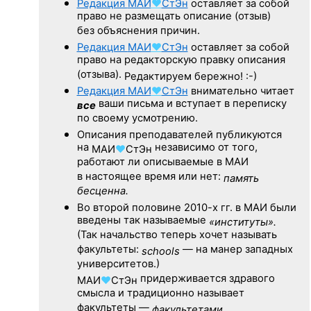
Редакция
МАИ
♥
СтЭн
оставляет за собой
право не размещать описание (отзыв)
без объяснения причин.
Редакция
МАИ
♥
СтЭн
оставляет за собой
право на редакторскую правку описания
(отзыва).
Редактируем бережно! :-)
Редакция
МАИ
♥
СтЭн
внимательно читает
ваши письма и вступает в переписку
все
по своему усмотрению.
Описания преподавателей публикуются
на
независимо от того,
МАИ
♥
СтЭн
работают ли описываемые в МАИ
в настоящее время или нет:
память
бесценна.
Во второй половине
2010-х гг.
в МАИ были
введены так называемые
«институты».
(Так начальство теперь хочет называть
факультеты:
— на манер западных
schools
университетов.)
придерживается здравого
МАИ
♥
СтЭн
смысла и традиционно называет
факультеты —
факультетами.