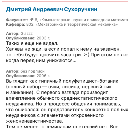
Дмитрий Андреевич Сухоручкин
Факультет:
№ 8, «Компьютерные науки и прикладная математ
Кафедра:
802, «Мехатроника и теоретическая механика»
Автор:
Glazzz
Опубликовано:
2003 г.
Таких я еще не видел.
Халявы не жди, а если попал к нему на экзамен,
то тебя будут дрючить
часа три. :-(
При этом не лю
когда перед ним унижаются…
Автор:
без подписи
Опубликовано:
2006 г.
Выглядит как типичный
полуфетишист-ботаник
(полный набор — очки, лысина, нервный тик
и заикание). С первого взгляда производит
впечатление обычного среднестатистического
неудачника. Но в процессе общения понимаешь,
что ошибался: он представитель конкретно полны
неудачников с элементами откровенного
женоненавистничества.
Тем не менее, к семинарам претензий нет. Все