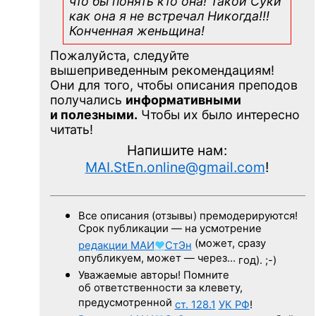
что бы понять кто она! Такой Суки
как она я не встречал Никогда!!!
Конченная
женьщина!
Пожалуйста, следуйте
вышеприведенным рекомендациям!
Они для того, чтобы описания преподов
получались
информативными
и полезными.
Чтобы их было интересно
читать!
Напишите нам:
MAI.StEn.online@gmail.com
!
Все описания (отзывы) премодерируются!
Срок публикации — на усмотрение
(может, сразу
редакции
МАИ
♥
СтЭн
опубликуем, может — через…
год). ;-)
Уважаемые авторы! Помните
об ответственности за клевету,
предусмотренной
ст. 128.1
УК РФ
!