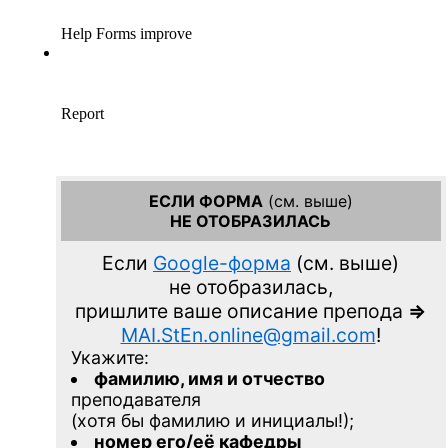
ЕСЛИ ФОРМА
(см. выше)
НЕ ОТОБРАЗИЛАСЬ
Если
Google-форма
(см. выше)
не отобразилась,
пришлите ваше описание препода
=>
MAI.StEn.online@gmail.com
!
Укажите:
фамилию, имя и отчество
преподавателя
(хотя бы фамилию и инициалы!);
номер его/её кафедры