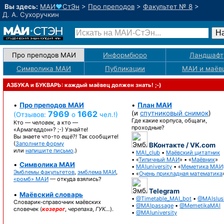
Вы здесь:
МАИ
♥
СтЭн
>
Про преподов
>
Факультет № 8
>
Д. А. Сухоручкин
Про преподов МАИ
Информбюро
Ландшафт
Символика МАИ
Публикации
МАИ
и маёв
АЗБУКА и БУКВАРЬ: каждый маёвец должен знать! ;-)
•
Про преподов МАИ
•
План МАИ
7969
1662
(и
спутниковый снимок
)
(Отзывов:
о
чел.!)
Где какие корпуса, общаги,
Кто —
человек,
а кто —
проходные?
«Армагеддон»? ;-)
Узнайте!
Вы знаете
что-то
ещё?!
Так сообщите!
(
Заполните форму
ВКонтакте / VK.com
или
напишите письмо
.)
•
MAI_club
•
Маёвский цитатник
• «
Типичный МАИ
» • «
Маёвник
»
•
Символика МАИ
•
MAIuniversity
• «
Меметика МАИ
Эмблемы факультетов
,
эмблема МАИ
,
• «
Очень прикладная математика
«ромб» МАИ
— откуда взялись?
Telegram
•
Маёвский словарь
•
@Timetable_MAI_bot
•
@MAIslus
Словарик-справочник
маёвских
•
@MAIpassage
•
@MemetikaMAI
словечек (
козерог
,
черепаха
,
ГУК…
).
•
@MAIuniversity