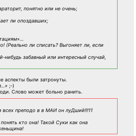
араторит, понятно или не очень;
кает ли опоздавших;
ьтациям»
…
о! (Реально ли списать? Выгоняет ли, если
й-нибудь
забавный или интересный случай,
е аспекты были затронуты.
л…»
;-)
юди. Слово может больно ранить.
з всех преподо в в МАИ он луДший!!!11
понять кто она! Такой Суки как она
женьщина!