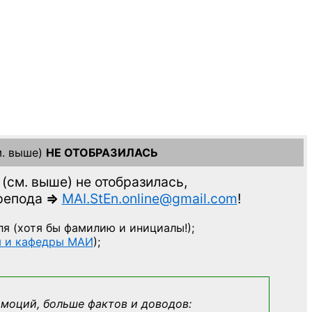
. выше)
НЕ ОТОБРАЗИЛАСЬ
(см. выше)
не отобразилась,
препода
=>
MAI.StEn.online@gmail.com
!
ля
(хотя бы фамилию и инициалы!);
ы и кафедры МАИ
);
эмоций, больше фактов и доводов: