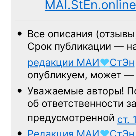
MAI.StEn.onlin
Все описания (отзывы
Срок публикации — н
редакции
МАИ
♥
СтЭн
опубликуем, может 
Уважаемые авторы! П
об ответственности за
предусмотренной
ст. 
Редакция
МАИ
♥
СтЭн