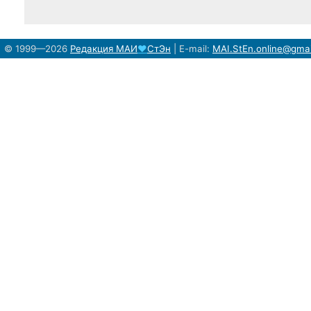
© 1999—2026
Редакция
МАИ
♥
СтЭн
|
E-mail:
MAI.StEn.online@gma