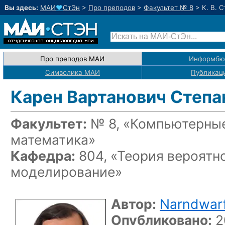
Вы здесь:
МАИ
♥
СтЭн
>
Про преподов
>
Факультет № 8
>
К. В. 
Про преподов МАИ
Информбю
Символика МАИ
Публикац
Карен Вартанович Степа
Факультет:
№ 8, «Компьютерные
математика»
Кафедра:
804, «Теория вероятн
моделирование»
Автор:
Narndwar
Опубликовано:
2