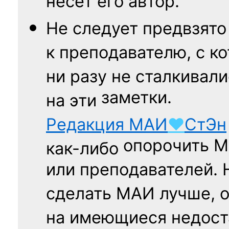
несёт его автор.
Не следует
предвзято
к преподавателю,
с к
ни разу
не сталкивали
заметки.
на эти
Редакция
МАИ
♥
СтЭн
опорочить 
как-либо
или преподавателей. 
сделать МАИ лучше, 
на имеющиеся недост