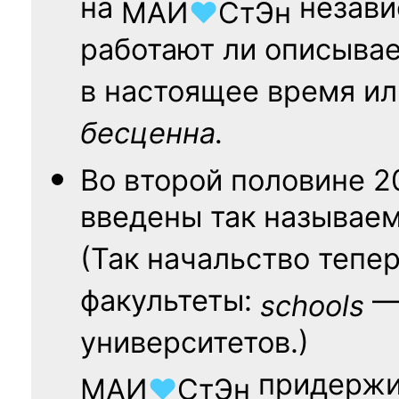
на
независ
МАИ
♥
СтЭн
работают ли описыва
в настоящее время ил
бесценна.
Во второй половине
2
введены так называе
(Так начальство тепе
факультеты:
— 
schools
университетов.)
придержи
МАИ
♥
СтЭн