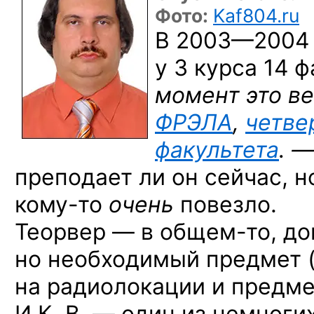
Фото:
Kaf804.ru
В 2003—2004 
у 3 курса 14 ф
момент это в
ФРЭЛА
,
четве
факультета
. —
преподает ли он сейчас, 
кому-то
очень
повезло.
Теорвер —
в общем-то,
до
но необходимый предмет 
на радиолокации и предме
И К. В. — один из немног