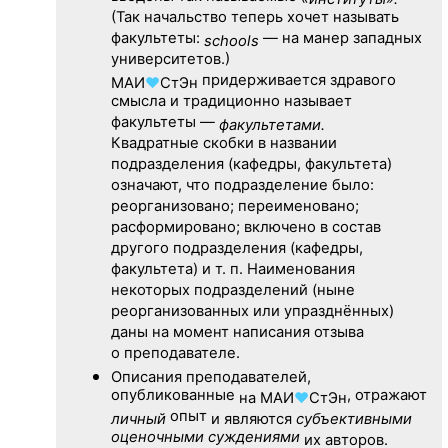
(Так начальство теперь хочет называть
факультеты:
— на манер западных
schools
университетов.)
придерживается здравого
МАИ
♥
СтЭн
смысла и традиционно называет
факультеты —
факультетами.
Квадратные скобки в названии
подразделения (кафедры, факультета)
означают, что подразделение было:
реорганизовано; переименовано;
расформировано; включено в состав
другого подразделения (кафедры,
факультета) и т. п. Наименования
некоторых подразделений (ныне
реорганизованных или упразднённых)
даны на момент написания отзыва
о преподавателе.
Описания преподавателей,
опубликованные
, отражают
на
МАИ
♥
СтЭн
опыт
личный
и являются
субъективными
оценочными суждениями
их авторов.