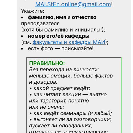
MAI.StEn.online@gmail.com
!
Укажите:
фамилию, имя и отчество
преподавателя
(хотя бы фамилию и инициалы!);
номер его/её кафедры
(см.
факультеты и кафедры МАИ
);
есть фото — присылайте!
ПРАВИЛЬНО:
Без перехода на личности;
меньше эмоций, больше фактов
и доводов:
• какой предмет ведёт;
• как читает лекции — внятно
или тараторит, понятно
или не очень;
• как ведёт семинары (и лабы!);
• выгоняет ли за разговорчики;
пускает ли опоздавших;
отмечает ли присутствующих;