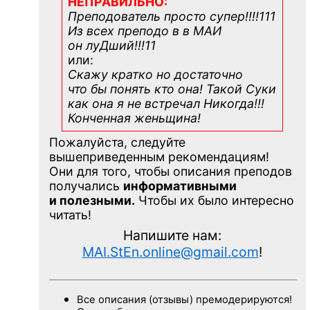
НЕПРАВИЛЬНО:
Преподователь просто супер!!!!111
Из всех преподо в в МАИ
он луДший!!!11
или:
Скажу кратко но достаточно
что бы понять кто она! Такой Суки
как она я не встречал Никогда!!!
Конченная
женьщина!
Пожалуйста, следуйте
вышеприведенным рекомендациям!
Они для того, чтобы описания преподов
получались
информативными
и полезными.
Чтобы их было интересно
читать!
Напишите нам:
MAI.StEn.online@gmail.com
!
Все описания (отзывы) премодерируются!