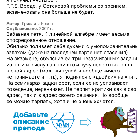
P.P.S. Вроде, у Сотсковой проблемы со зрением,
экзаменовать она больше не будет.
Автор:
Гризли и Кокос
Опубликовано:
2007 г.
Забавная тетя. К линейной алгебре имеет весьма
опосредованное отношение.
Обильно поливает себя духами с умопомрачительн
запахом (даже на последней парте нет спасения).
На экзамене, объяснив ей три незасчитанных задач
из пяти и выслушав при этом кучу нелестных слов
в свой адрес (мол, вы тупой и вообще ничего
не понимаете и т. п.), я поднялся с «двойки» на «пят
На семинарах аццки орет, если ее не устраивает
поведение, нервничает. Не терпит критики как в сво
адрес, так и в адрес своего решения. Но вообще
ее можно терпеть, хотя и не очень хочется.