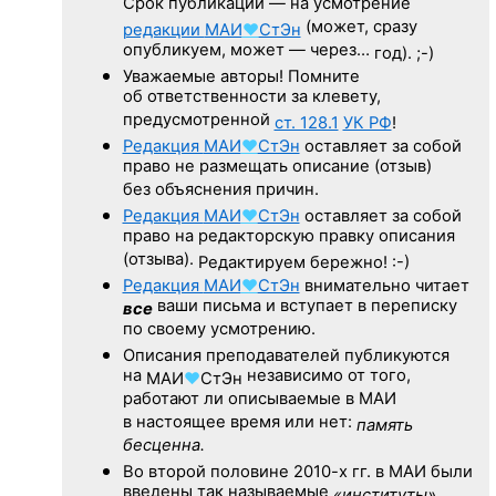
Срок публикации — на усмотрение
(может, сразу
редакции
МАИ
♥
СтЭн
опубликуем, может — через…
год). ;-)
Уважаемые авторы! Помните
об ответственности за клевету,
предусмотренной
ст. 128.1
УК РФ
!
Редакция
МАИ
♥
СтЭн
оставляет за собой
право не размещать описание (отзыв)
без объяснения причин.
Редакция
МАИ
♥
СтЭн
оставляет за собой
право на редакторскую правку описания
(отзыва).
Редактируем бережно! :-)
Редакция
МАИ
♥
СтЭн
внимательно читает
ваши письма и вступает в переписку
все
по своему усмотрению.
Описания преподавателей публикуются
на
независимо от того,
МАИ
♥
СтЭн
работают ли описываемые в МАИ
в настоящее время или нет:
память
бесценна.
Во второй половине
2010-х гг.
в МАИ были
введены так называемые
«институты».