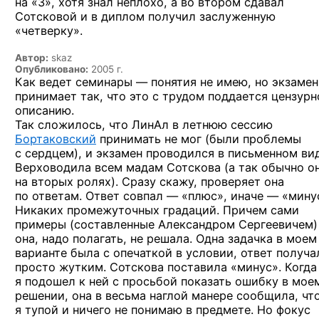
на «3», хотя
знал неплохо,
а во втором
сдавал
Сотсковой
и в диплом
получил заслуженную
«четверку».
Автор:
skaz
Опубликовано:
2005 г.
Как ведет семинары — понятия не имею, но экзамен
принимает так, что это с трудом поддается цензур
описанию.
Так сложилось, что ЛинАл в летнюю сессию
Бортаковский
принимать не мог (были проблемы
с сердцем), и экзамен проводился в письменном вид
Верховодила всем мадам Сотскова (а так обычно о
на вторых ролях). Сразу скажу, проверяет она
по ответам. Ответ совпал — «плюс», иначе — «мину
Никаких промежуточных градаций. Причем сами
примеры (составленные Александром Сергеевичем)
она, надо полагать, не решала. Одна задачка в моем
варианте была с опечаткой в условии, ответ получа
просто жутким. Сотскова поставила «минус». Когда
я подошел к ней с просьбой показать ошибку в мое
решении, она в весьма наглой манере сообщила, чт
я тупой и ничего не понимаю в предмете. Но фокус