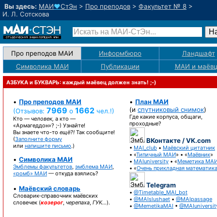
Вы здесь:
МАИ
♥
СтЭн
>
Про преподов
>
Факультет № 8
>
И. Л. Сотскова
Про преподов МАИ
Информбюро
Ландшафт
Символика МАИ
Публикации
МАИ
и маёв
АЗБУКА и БУКВАРЬ: каждый маёвец должен знать! ;-)
•
Про преподов МАИ
•
План МАИ
7969
1662
(и
спутниковый снимок
)
(Отзывов:
о
чел.!)
Где какие корпуса, общаги,
Кто —
человек,
а кто —
проходные?
«Армагеддон»? ;-)
Узнайте!
Вы знаете
что-то
ещё?!
Так сообщите!
(
Заполните форму
ВКонтакте / VK.com
или
напишите письмо
.)
•
MAI_club
•
Маёвский цитатник
• «
Типичный МАИ
» • «
Маёвник
»
•
Символика МАИ
•
MAIuniversity
• «
Меметика МА
Эмблемы факультетов
,
эмблема МАИ
,
• «
Очень прикладная математик
«ромб» МАИ
— откуда взялись?
Telegram
•
Маёвский словарь
•
@Timetable_MAI_bot
Словарик-справочник
маёвских
•
@MAIslushaet
•
@MAIpassage
словечек (
козерог
,
черепаха
,
ГУК…
).
•
@MemetikaMAI
•
@MAIuniversit