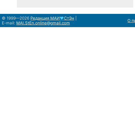
© 1999—2026
Редакция
МАИ
♥
СтЭн
|
О п
E-mail:
MAI.StEn.online@gmail.com