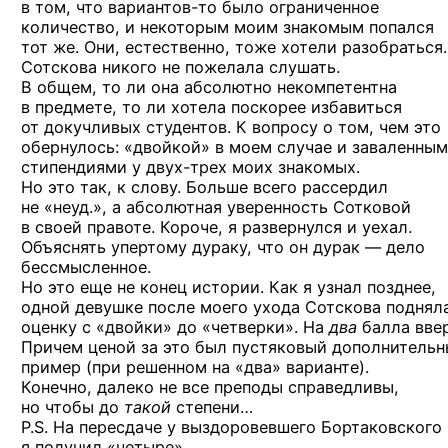
в том, что
вариантов-то
было ограниченное
количество, и некоторым моим знакомым попался
тот же. Они, естественно, тоже хотели разобраться.
Сотскова никого не пожелала слушать.
В общем, то ли она абсолютно некомпетентна
в предмете, то ли хотела поскорее избавиться
от докучливых студентов. К вопросу о том, чем это
обернулось: «двойкой» в моем случае и заваленны
стипендиями
у двух-трех
моих знакомых.
Но это так, к слову. Больше всего рассердил
не «неуд.», а абсолютная уверенность Сотковой
в своей правоте. Короче, я развернулся и уехал.
Объяснять упертому дураку, что он дурак — дело
бессмысленное.
Но это еще не конец истории. Как я узнал позднее,
одной девушке после моего ухода Сотскова поднял
оценку с «двойки» до «четверки».
На
два
балла ввер
Причем ценой за это был пустяковый дополнитель
пример (при решенном на «два» варианте).
Конечно, далеко не все преподы справедливы,
но чтобы
до
такой
степени…
P.S. На пересдаче у выздоровевшего Бортаковского
я получил «четыре».