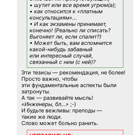
• шутит или все время угрюм(а);
• как относится к «платным
консультациям»
…
• И как экзамены принимает,
конечно! (Реально ли списать?
Выгоняет ли, если спалит?)
• Может быть, вам вспомнится
какой-нибудь
забавный
или интересный случай,
связанный с ним (с ней)?
Эти тезисы — рекомендация, не более!
Просто важно, чтобы
эти фундаментальные аспекты были
затронуты.
А так — развивайте мысль!
«Инженеры, бл…»
;-)
И будьте вежливы: преподы —
такие же люди.
Слово может больно ранить.