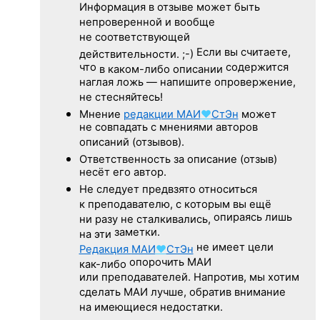
Информация в отзыве может быть
непроверенной и вообще
не соответствующей
Если вы считаете,
действительности. ;-)
что
содержится
в каком-либо описании
наглая ложь — напишите опровержение,
не стесняйтесь!
Мнение
редакции
МАИ
♥
СтЭн
может
не совпадать с мнениями авторов
описаний (отзывов).
Ответственность
за описание
(отзыв)
несёт его автор.
Не следует
предвзято относиться
к преподавателю,
с которым
вы ещё
опираясь лишь
ни разу
не сталкивались,
заметки.
на эти
не имеет цели
Редакция
МАИ
♥
СтЭн
опорочить МАИ
как-либо
или преподавателей. Напротив, мы хотим
сделать МАИ лучше, обратив внимание
на имеющиеся недостатки.