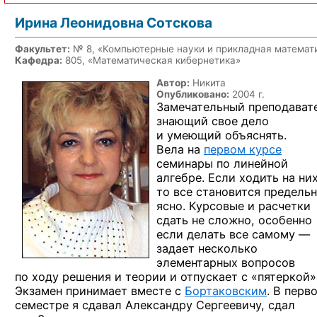
Ирина Леонидовна Сотскова
Факультет:
№ 8, «Компьютерные науки и прикладная математ
Кафедра:
805, «Математическая кибернетика»
Автор:
Никита
Опубликовано:
2004 г.
Замечательный преподават
знающий свое дело
и умеющий
объяснять.
Вела на
первом курсе
семинары
по линейной
алгебре. Если ходить
на них
то все
становится предель
ясно. Курсовые
и расчетки
сдать
не сложно,
особенно
если делать все
самому —
задает несколько
элементарных вопросов
по ходу
решения
и теории
и отпускает
с «пятеркой»
Экзамен принимает вместе
с
Бортаковским
.
В перв
семестре
я сдавал
Александру Сергеевичу, сдал