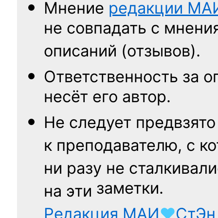
Мнение
редакции
МА
не совпадать с мнени
описаний (отзывов).
Ответственность
за о
несёт его автор.
Не следует
предвзято
к преподавателю,
с к
ни разу
не сталкивали
заметки.
на эти
Редакция
МАИ
♥
СтЭн