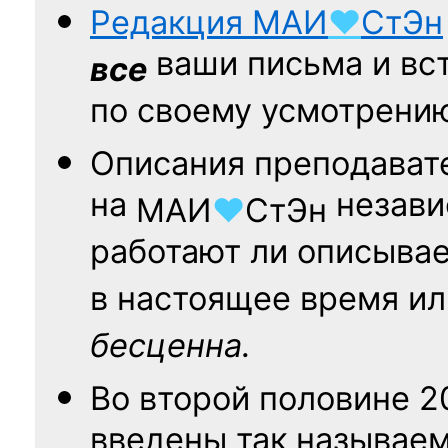
Редакция
МАИ
♥
СтЭн
ваши письма и вст
все
по своему усмотрени
Описания преподават
на
независ
МАИ
♥
СтЭн
работают ли описыва
в настоящее время ил
бесценна.
Во второй половине
2
введены так называе