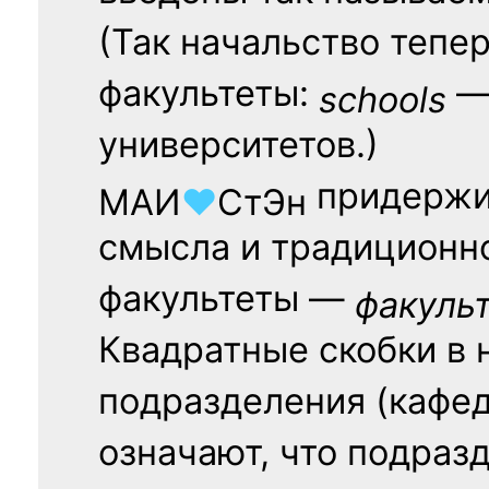
(Так начальство тепе
факультеты:
— 
schools
университетов.)
придержи
МАИ
♥
СтЭн
смысла и традиционн
факультеты —
факуль
Квадратные скобки в 
подразделения (кафед
означают, что подраз