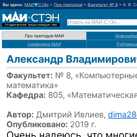
Вы здесь:
МАИ
♥
СтЭн
>
Про преподов
>
Факультет № 8
>
А. В. 
Про преподов МАИ
Информбю
Символика МАИ
Публикац
Александр Владимирови
Факультет:
№ 8, «Компьютерные
математика»
Кафедра:
805, «Математическая
Автор:
Дмитрий Ивлиев,
dima28
Опубликовано:
2019 г.
Очень надеюсь, что мног