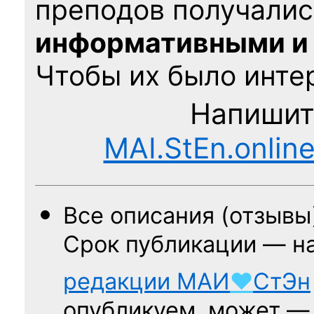
преподов получалис
информативными и
Чтобы их было интер
Напишит
MAI.StEn.onlin
Все описания (отзывы
Срок публикации — н
редакции
МАИ
♥
СтЭн
опубликуем, может 