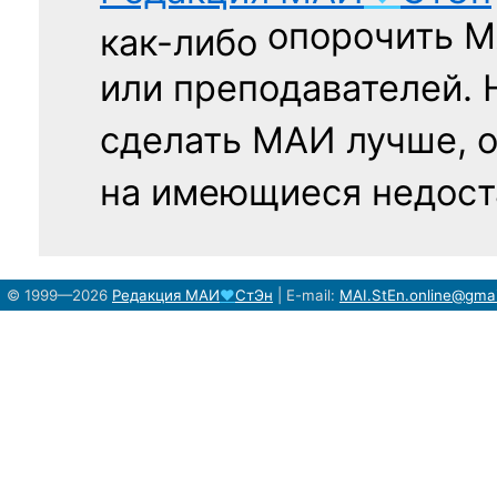
опорочить 
как-либо
или преподавателей. 
сделать МАИ лучше, 
на имеющиеся недост
© 1999—2026
Редакция
МАИ
♥
СтЭн
|
E-mail:
MAI.StEn.online@gma