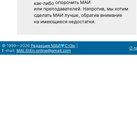
опорочить МАИ
как-либо
или преподавателей. Напротив, мы хотим
сделать МАИ лучше, обратив внимание
на имеющиеся недостатки.
© 1999—2026
Редакция
МАИ
♥
СтЭн
|
О п
E-mail:
MAI.StEn.online@gmail.com