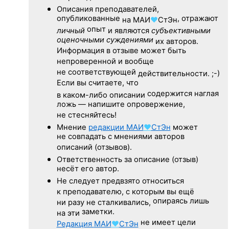
Описания преподавателей,
опубликованные
, отражают
на
МАИ
♥
СтЭн
опыт
личный
и являются
субъективными
оценочными суждениями
их авторов.
Информация в отзыве может быть
непроверенной и вообще
не соответствующей
действительности. ;-)
Если вы считаете, что
содержится наглая
в каком-либо описании
ложь — напишите опровержение,
не стесняйтесь!
Мнение
редакции
МАИ
♥
СтЭн
может
не совпадать с мнениями авторов
описаний (отзывов).
Ответственность
за описание
(отзыв)
несёт его автор.
Не следует
предвзято относиться
к преподавателю,
с которым
вы ещё
опираясь лишь
ни разу
не сталкивались,
заметки.
на эти
не имеет цели
Редакция
МАИ
♥
СтЭн