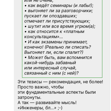
или не очень;
• как ведёт семинары (и лабы!);
• выгоняет ли за разговорчики;
пускает ли опоздавших;
отмечает ли присутствующих;
• шутит или все время угрюм(а);
• как относится к «платным
консультациям»
…
• И как экзамены принимает,
конечно! (Реально ли списать?
Выгоняет ли, если спалит?)
• Может быть, вам вспомнится
какой-нибудь
забавный
или интересный случай,
связанный с ним (с ней)?
Эти тезисы — рекомендация, не более!
Просто важно, чтобы
эти фундаментальные аспекты были
затронуты.
А так — развивайте мысль!
«Инженеры, бл…»
;-)