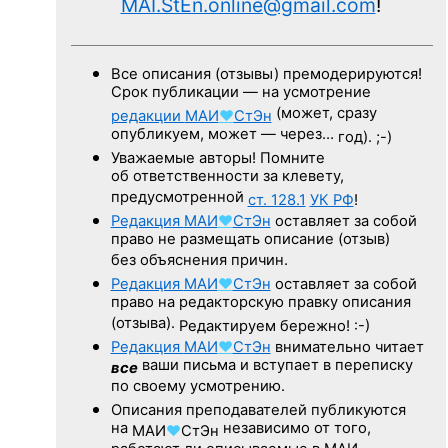
MAI.StEn.online@gmail.com
!
Все описания (отзывы) премодерируются!
Срок публикации — на усмотрение
(может, сразу
редакции
МАИ
♥
СтЭн
опубликуем, может — через…
год). ;-)
Уважаемые авторы! Помните
об ответственности за клевету,
предусмотренной
ст. 128.1
УК РФ
!
Редакция
МАИ
♥
СтЭн
оставляет за собой
право не размещать описание (отзыв)
без объяснения причин.
Редакция
МАИ
♥
СтЭн
оставляет за собой
право на редакторскую правку описания
(отзыва).
Редактируем бережно! :-)
Редакция
МАИ
♥
СтЭн
внимательно читает
ваши письма и вступает в переписку
все
по своему усмотрению.
Описания преподавателей публикуются
на
независимо от того,
МАИ
♥
СтЭн