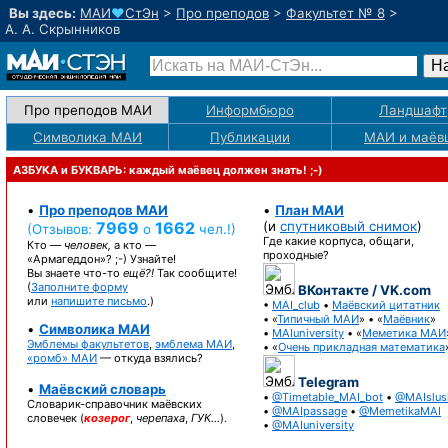
Вы здесь:
МАИ
♥
СтЭн
>
Про преподов
>
Факультет № 8
>
А. А. Скрынников
Про преподов МАИ
Информбюро
Ландшафт
Символика МАИ
Публикации
МАИ
и маёв
АЗБУКА и БУКВАРЬ: каждый маёвец должен знать! ;-)
•
Про преподов МАИ
•
План МАИ
7969
1662
(и
спутниковый снимок
)
(Отзывов:
о
чел.!)
Где какие корпуса, общаги,
Кто —
человек,
а кто —
проходные?
«Армагеддон»? ;-)
Узнайте!
Вы знаете
что-то
ещё?!
Так сообщите!
(
Заполните форму
ВКонтакте / VK.com
или
напишите письмо
.)
•
MAI_club
•
Маёвский цитатник
• «
Типичный МАИ
» • «
Маёвник
»
•
Символика МАИ
•
MAIuniversity
• «
Меметика МАИ
Эмблемы факультетов
,
эмблема МАИ
,
• «
Очень прикладная математика
«ромб» МАИ
— откуда взялись?
Telegram
•
Маёвский словарь
•
@Timetable_MAI_bot
•
@MAIslus
Словарик-справочник
маёвских
•
@MAIpassage
•
@MemetikaMAI
словечек (
козерог
,
черепаха
,
ГУК…
).
•
@MAIuniversity