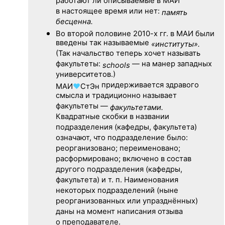
работают ли описываемые в МАИ
в настоящее время или нет:
память
бесценна.
Во второй половине
2010-х гг.
в МАИ были
введены так называемые
«институты».
(Так начальство теперь хочет называть
факультеты:
— на манер западных
schools
университетов.)
придерживается здравого
МАИ
♥
СтЭн
смысла и традиционно называет
факультеты —
факультетами.
Квадратные скобки в названии
подразделения (кафедры, факультета)
означают, что подразделение было:
реорганизовано; переименовано;
расформировано; включено в состав
другого подразделения (кафедры,
факультета) и т. п. Наименования
некоторых подразделений (ныне
реорганизованных или упразднённых)
даны на момент написания отзыва
о преподавателе.