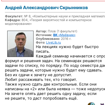
Андрей Александрович Скрынников
Факультет:
№ 8, «Компьютерные науки и прикладная математ
Кафедра:
804, «Теория вероятностей и компьютерное
моделирование»
Автор:
Плов (1 факультет)
Источник:
ВК
«Маёвник»
Опубликовано:
2016 г.
Фото:
LiveLib.ru
На лекциях нужно будет быстро
писать.
Каждый семинар начинается с опр
формул и решения задач. На семинарах решаются
задачи по списку, по порядку. По ходу семестра да
решать задачи, которые нужно будет ему сдавать.
Без их сдачи к зачету не допустит.
Любит рассаживать тех, кто говорит.
Также нужно сдать две контрольные. Если они
написаны на «2» или была неявка — тоже недопуск
На зачете опять дает решить одну задачу, если
не решите, то даст попробовать ещё.