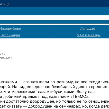
Синицин
Информбюро
Ландшафт
Публикации
МАИ
и маёвцы
ка»
ование»
-ножками —
его называли
по-разному,
но все сходилис
еврей. На вид совершенно безобидный дядька средних 
сом и маленькими
глазами-бусинками.
Вел у нас
ми любимый предмет под названием «ТВиМС».
ич достаточно добродушен, но только не по отношени
дет сказать — добродушен на семинарах, но, когда дел