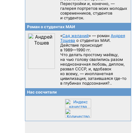
Перестройки и, конечно, —
галерея портретов моих молодых
современников, студентов
и студенток.
Роман о студентах МАИ
«
Сад желаний
» — роман
Андрея
Тошева
о студентах МАИ.
Действие происходит
в 1989—1990 гг.
Что делать простому маёвцу,
на чью голову свалились разом
неоднозначная любовь, диплом,
развал CCCP, и, вдобавок
ко всему, — инопланетная
цивилизация, затаившаяся
где-то
в глубинах подсознания?..
Нас сосчитали