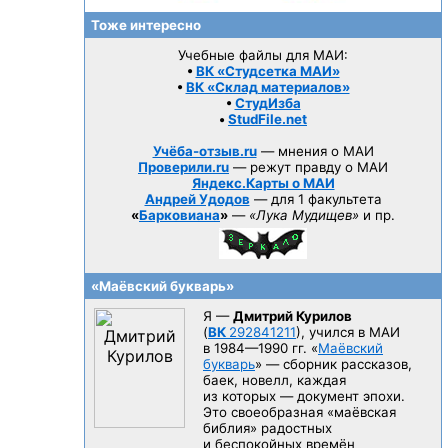
Тоже интересно
Учебные файлы для МАИ:
•
ВК «Студсетка МАИ»
•
ВК «Склад материалов»
•
СтудИзба
•
StudFile.net
Учёба-отзыв.ru
— мнения о МАИ
Проверили.ru
— режут правду о МАИ
Яндекс.Карты о МАИ
Андрей Удодов
— для 1 факультета
«
Барковиана
»
—
«Лука Мудищев»
и пр.
«Маёвский букварь»
Я —
Дмитрий Курилов
(
ВК
292841211
), учился в МАИ
в 1984—1990 гг.
«
Маёвский
букварь
» — сборник рассказов,
баек, новелл, каждая
из которых — документ эпохи.
Это своеобразная «маёвская
библия» радостных
и беспокойных времён