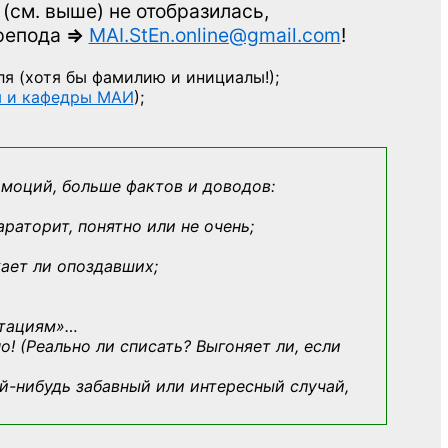
(см. выше)
не отобразилась,
препода
=>
MAI.StEn.online@gmail.com
!
ля
(хотя бы фамилию и инициалы!);
ы и кафедры МАИ
);
эмоций, больше фактов и доводов:
араторит, понятно или не очень;
кает ли опоздавших;
ьтациям»
…
о! (Реально ли списать? Выгоняет ли, если
й-нибудь
забавный или интересный случай,