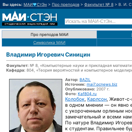
Вы здесь:
МАИ
♥
СтЭн
>
Про преподов
>
Факультет № 8
>
В. И. 
Про преподов МАИ
Символика МАИ
Владимир Игоревич Синицин
Факультет:
№ 8, «Компьютерные науки и прикладная математи
Кафедра:
804, «Теория вероятностей и компьютерное моделир
Автор:
BAZIL
Источник:
mai7.pcnews.biz
Опубликовано:
2007 г.
Фото:
Kaf804.ru
Колобок
,
Карлсон
,
Живот-с
в одном мнении — он явно 
с укороченным орлиным но
замечательный и всеми на
По натуре Владимир Игорев
к студентам. Правильнее бу