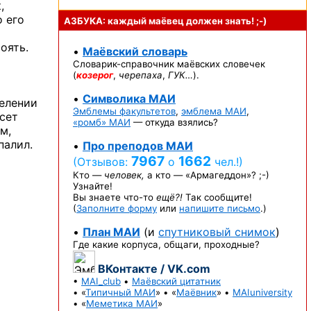
,
о его
АЗБУКА: каждый маёвец должен
знать! ;-)
оять.
•
Маёвский словарь
Словарик-справочник
маёвских словечек
(
козерог
,
черепаха
,
ГУК…
).
•
Символика МАИ
елении
Эмблемы факультетов
,
эмблема МАИ
,
есет
«ромб» МАИ
— откуда взялись?
м,
палил.
•
Про преподов МАИ
7967
1662
(Отзывов:
о
чел.!)
Кто —
человек,
а кто —
«Армагеддон»? ;-)
Узнайте!
Вы знаете
что-то
ещё?!
Так сообщите!
(
Заполните форму
или
напишите письмо
.)
•
План МАИ
(и
спутниковый снимок
)
Где какие корпуса, общаги, проходные?
ВКонтакте / VK.com
•
MAI_club
•
Маёвский цитатник
• «
Типичный МАИ
» • «
Маёвник
» •
MAIuniversity
• «
Меметика МАИ
»