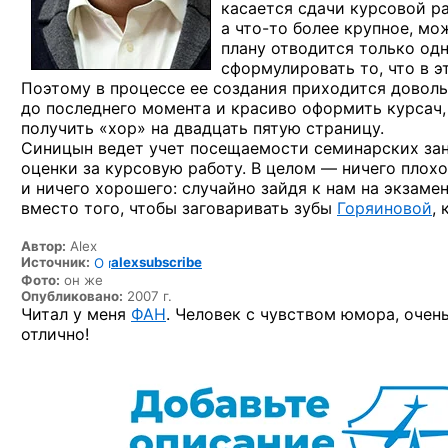
касается сдачи курсовой ра
а что-то
более крупное, мож
плану отводится только одн
сформулировать то, что в э
Поэтому в процессе ее создания приходится доволь
до последнего момента и красиво оформить курсач
получить «хор» на двадцать пятую страницу.
Синицын ведет учет посещаемости семинарских заня
оценки за курсовую работу. В целом — ничего плохог
и ничего хорошего: случайно зайдя к нам на экзамен
вместо того, чтобы заговаривать зубы
Горяиновой
,
Автор:
Alex
Источник:
alexsubscribe
Фото:
он же
Опубликовано:
2007 г.
Читал у меня
ФАН
. Человек с чувством юмора, очен
отлично!