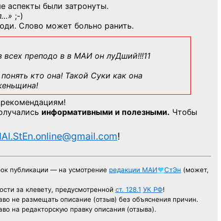
е аспекты были затронуты.
л…»
;-)
юди. Слово может больно ранить.
з всех преподо в в МАИ он луДший!!!11
понять кто она! Такой Суки как она
женьщина!
 рекомендациям!
получались
информативными и полезными.
Чтобы
AI.StEn.online@gmail.com
!
рок публикации — на усмотрение
редакции
МАИ
♥
СтЭн
(может,
ости за клевету, предусмотренной
ст. 128.1
УК РФ
!
аво не размещать описание (отзыв) без объяснения причин.
аво на редакторскую правку описания (отзыва).