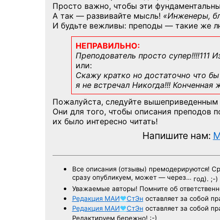
Просто важно, чтобы эти фундаментальны
А так — развивайте мысль!
«Инженеры, б
И будьте вежливы: преподы — такие же л
НЕПРАВИЛЬНО:
Преподователь просто супер!!!!111 И
или:
Скажу кратко но достаточно что бы 
я не встречал Никогда!!! Конченная
Пожалуйста, следуйте вышеприведенным
Они для того, чтобы описания преподов 
их было интересно читать!
Напишите нам:
M
Все описания (отзывы) премодерируются! С
сразу опубликуем, может — через…
год). ;-)
Уважаемые авторы! Помните об ответственн
Редакция
МАИ
♥
СтЭн
оставляет за собой пр
Редакция
МАИ
♥
СтЭн
оставляет за собой пр
Редактируем бережно! :-)