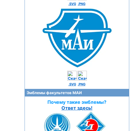
.SVG
.PNG
.SVG
.PNG
Эмблемы факультетов МАИ
Почему такие эмблемы?
Ответ здесь!