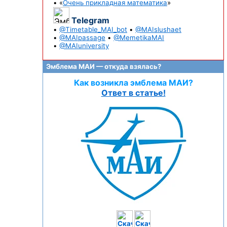
• «
Очень прикладная математика
»
Telegram
•
@Timetable_MAI_bot
•
@MAIslushaet
•
@MAIpassage
•
@MemetikaMAI
•
@MAIuniversity
Эмблема МАИ — откуда взялась?
Как возникла эмблема МАИ?
Ответ в статье!