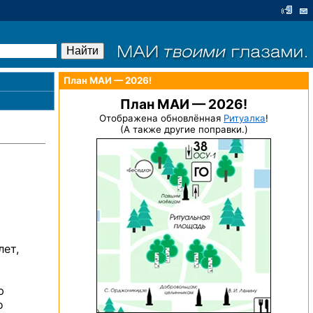
План МАИ — 2026!
План МАИ — 2026!
Отображена обновлённая
Ритуалка
!
(А также другие поправки.)
ь
лет,
ю
о