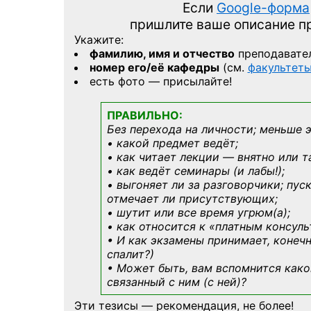
Если
Google-форма
пришлите ваше описание 
Укажите:
фамилию, имя и отчество
преподавате
номер его/её кафедры
(см.
факультет
есть фото — присылайте!
ПРАВИЛЬНО:
Без перехода на личности; меньше 
• какой предмет ведёт;
• как читает лекции — внятно или т
• как ведёт семинары (и лабы!);
• выгоняет ли за разговорчики; пус
отмечает ли присутствующих;
• шутит или все время угрюм(а);
• как относится к «платным консул
• И как экзамены принимает, конечн
спалит?)
• Может быть, вам вспомнится
како
связанный с ним (с ней)?
Эти тезисы — рекомендация, не более!