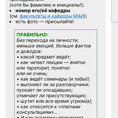
(хотя бы фамилию и инициалы!);
номер его/её кафедры
(см.
факультеты и кафедры МАИ
);
есть фото — присылайте!
ПРАВИЛЬНО:
Без перехода на личности;
меньше эмоций, больше фактов
и доводов:
• какой предмет ведёт;
• как читает лекции — внятно
или тараторит, понятно
или не очень;
• как ведёт семинары (и лабы!);
• выгоняет ли за разговорчики;
пускает ли опоздавших;
отмечает ли присутствующих;
• шутит или все время угрюм(а);
• как относится к «платным
консультациям»
…
• И как экзамены принимает,