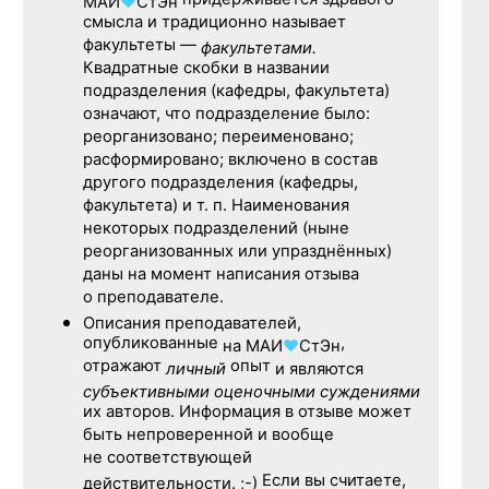
придерживается здравого
МАИ
♥
СтЭн
смысла и традиционно называет
факультеты —
факультетами.
Квадратные скобки в названии
подразделения (кафедры, факультета)
означают, что подразделение было:
реорганизовано; переименовано;
расформировано; включено в состав
другого подразделения (кафедры,
факультета) и т. п. Наименования
некоторых подразделений (ныне
реорганизованных или упразднённых)
даны на момент написания отзыва
о преподавателе.
Описания преподавателей,
опубликованные
,
на
МАИ
♥
СтЭн
отражают
опыт
личный
и являются
субъективными оценочными суждениями
их авторов. Информация в отзыве может
быть непроверенной и вообще
не соответствующей
Если вы считаете,
действительности. ;-)