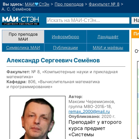
Вы здесь:
МАИ
♥
СтЭн
>
Про преподов
>
Факультет № 8
>
А. С. Семёнов
Пл
Про преподов
Информбюро
Ландшафт
МАИ
Символика МАИ
Публикации
МАИ
и маёвцы
О
Александр Сергеевич Семёнов
Факультет:
№ 8, «Компьютерные науки и прикладная
математика»
Кафедра:
806, «Вычислительная математика
и программирование»
Автор:
Максим Черемисинов,
группа М8О-201Б-18,
remax_2000@mail.ru
Опубликовано:
2020 г.
Преподаёт у второго
курса предмет
«Системы