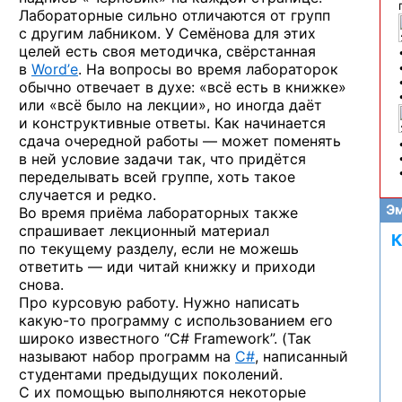
Лабораторные сильно отличаются от групп
с другим лабником. У Семёнова для этих
целей есть своя методичка, свёрстанная
в
Word’е
. На вопросы во время лабораторок
обычно отвечает в духе: «всё есть в книжке»
или «всё было на лекции», но иногда даёт
и конструктивные ответы. Как начинается
сдача очередной работы — может поменять
в ней условие задачи так, что придётся
переделывать всей группе, хоть такое
случается и редко.
Эм
Во время приёма лабораторных также
спрашивает лекционный материал
К
по текущему разделу, если не можешь
ответить — иди читай книжку и приходи
снова.
Про курсовую работу. Нужно написать
какую-то
программу с использованием его
широко известного “C# Framework”. (Так
называют набор программ на
C#
, написанный
студентами предыдущих поколений.
С их помощью выполняются некоторые