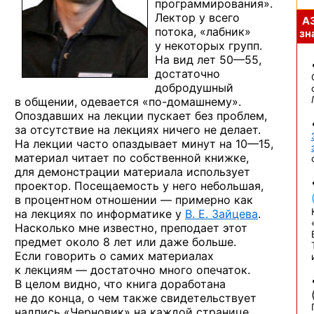
программирования».
Лектор у всего
А
потока, «лабник»
зна
у некоторых групп.
На вид
лет 50—55,
достаточно
добродушный
в общении, одевается
«по-домашнему».
Опоздавших на лекции пускает без проблем,
за отсутствие на лекциях ничего не делает.
На лекции часто опаздывает минут
на 10—15,
материал читает по собственной книжке,
для демонстрации материала использует
проектор. Посещаемость у него небольшая,
в процентном отношении — примерно как
на лекциях по информатике у
В. Е. Зайцева
.
Насколько мне известно, преподает этот
предмет около 8 лет или даже больше.
Если говорить о самих материалах
к лекциям — достаточно много опечаток.
В целом видно, что книга доработана
не до конца, о чем также свидетельствует
надпись «Черновик» на каждой странице.