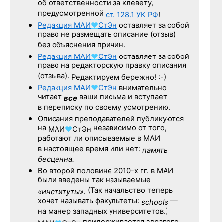
об ответственности за клевету,
предусмотренной
ст. 128.1
УК РФ
!
Редакция
МАИ
♥
СтЭн
оставляет за собой
право не размещать описание (отзыв)
без объяснения причин.
Редакция
МАИ
♥
СтЭн
оставляет за собой
право на редакторскую правку описания
(отзыва).
Редактируем бережно! :-)
Редакция
МАИ
♥
СтЭн
внимательно
читает
ваши письма и вступает
все
в переписку по своему усмотрению.
Описания преподавателей публикуются
на
независимо от того,
МАИ
♥
СтЭн
работают ли описываемые в МАИ
в настоящее время или нет:
память
бесценна.
Во второй половине
2010-х гг.
в МАИ
были введены так называемые
(Так начальство теперь
«институты».
хочет называть факультеты:
—
schools
на манер западных университетов.)