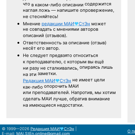
что
содержится
в каком-либо описании
наглая ложь — напишите опровержение,
не стесняйтесь!
Мнение
редакции
МАИ
♥
СтЭн
может
не совпадать с мнениями авторов
описаний (отзывов).
Ответственность
за описание
(отзыв)
несёт его автор.
Не следует
предвзято относиться
к преподавателю,
с которым
вы ещё
опираясь лишь
ни разу
не сталкивались,
заметки.
на эти
не имеет цели
Редакция
МАИ
♥
СтЭн
опорочить МАИ
как-либо
или преподавателей. Напротив, мы хотим
сделать МАИ лучше, обратив внимание
на имеющиеся недостатки.
© 1999—2026
Редакция
МАИ
♥
СтЭн
|
О п
E-mail:
MAI.StEn.online@gmail.com