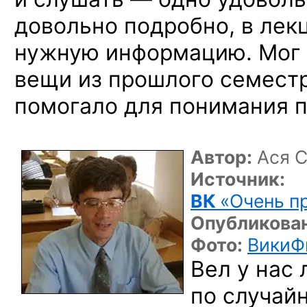
довольно подробно, в лек
нужную информацию. Мог 
вещи из прошлого семестр
помогало для понимания 
Автор:
Ася 
Источник:
ВК
«Очень п
Опубликова
Фото:
ВикиФи
Вел у нас
по случай