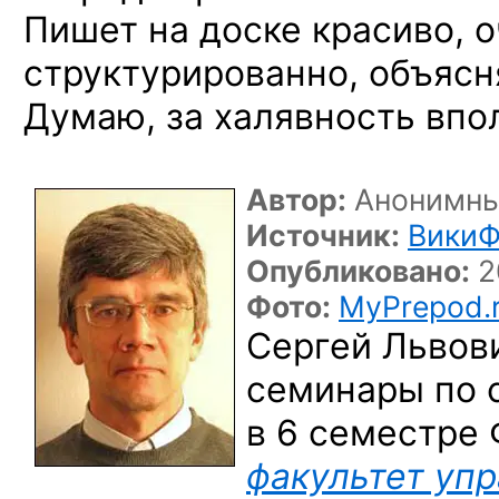
Пишет на доске красиво, 
структурированно, объясн
Думаю, за халявность впо
Автор:
Анонимны
Источник:
ВикиФ
Опубликовано:
2
Фото:
MyPrepod.
Сергей Львови
семинары по 
в 6 семестре 
факультет уп