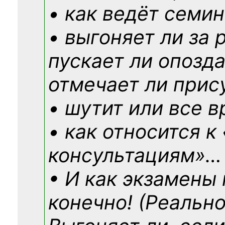
• как ведёт семин
• выгоняет ли за 
пускает ли опозд
отмечает ли прис
• шутит или все в
• как относится к
консультациям»
…
• И как экзамены
конечно! (Реально