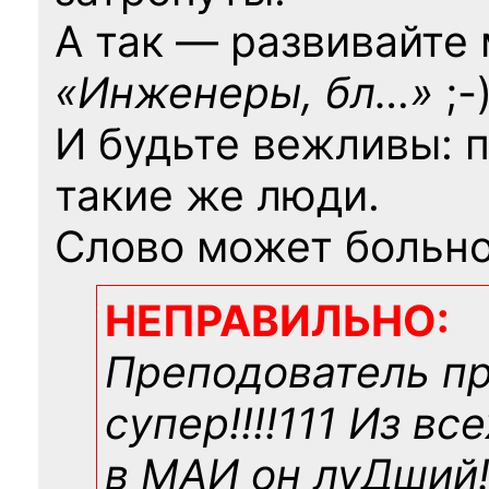
А так — развивайте
«Инженеры, бл…»
;-
И будьте вежливы: 
такие же люди.
Слово может больно
НЕПРАВИЛЬНО:
Преподователь п
супер!!!!111 Из вс
в МАИ он луДший!!