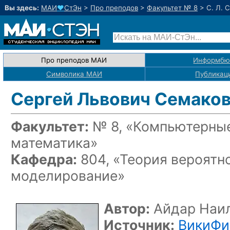
Вы здесь:
МАИ
♥
СтЭн
>
Про преподов
>
Факультет № 8
>
С. Л. 
Про преподов МАИ
Информбю
Символика МАИ
Публикац
Сергей Львович Семако
Факультет:
№ 8, «Компьютерные
математика»
Кафедра:
804, «Теория вероятн
моделирование»
Автор:
Айдар Наил
Источник:
ВикиФиз