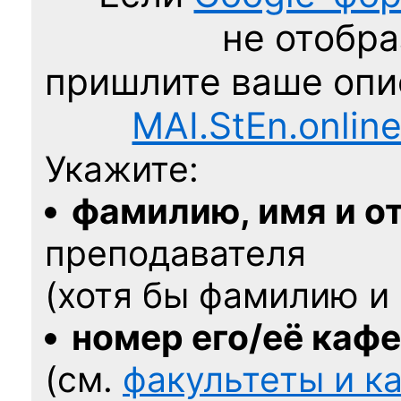
не отобра
пришлите ваше оп
MAI.StEn.onlin
Укажите:
фамилию, имя и о
преподавателя
(хотя бы фамилию и 
номер его/её каф
(см.
факультеты и 