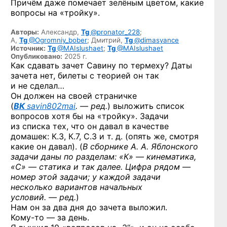
Причём даже помечает зелёным цветом, какие
вопросы на «тройку».
Авторы:
Александр,
Tg
@pronator_228
;
А,
Tg
@Ogromniy_bober
;
Дмитрий,
Tg
@dimasyance
Источник:
Tg
@MAIslushaet
;
Tg
@MAIslushaet
Опубликовано:
2025 г.
Как сдавать зачет Савину по термеху? Даты
зачета нет, билеты с теорией он так
и не сделал…
Он должен на своей страничке
(
ВК
savin802mai
. — ред.
)
выложить список
вопросов хотя бы на «тройку». Задачи
из списка тех, что он давал в качестве
домашек: К.3, К.7, С.3 и т. д. (опять же, смотря
какие он давал). (
В сборнике А. А. Яблонского
задачи даны по разделам: «К» — кинематика,
«С» — статика и так далее. Цифра рядом —
номер этой задачи; у каждой задачи
несколько вариантов начальных
условий. — ред.
)
Нам он за два дня до зачета выложил.
Кому-то —
за день.