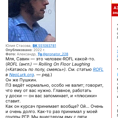
А
зна
Юлия Стасова,
ВК
551093781
Опубликовано:
2022 г.
Фото:
Александр,
Tg
@pronator_228
Мля, Савин — это
человек-ROFL
какой-то.
(
ROFL (англ.) — Rolling On Floor Laughing
(«Катаюсь по полу, смеясь»). См. статью
ROFL
в
NeoLurk.org
. — ред.
)
Он же Пушкин.
ПЗ ведёт нормально, особо не валит; говорит,
что ему от вас нужно. Главное, работать
у доски — он вас запоминает, и «плюсики»
ставит.
Как он курсач принимает вообще? Ой… Очень
и очень долго.
Как-то
раз принимал у моей
группы РГР. Мы вшестером ему с пяти