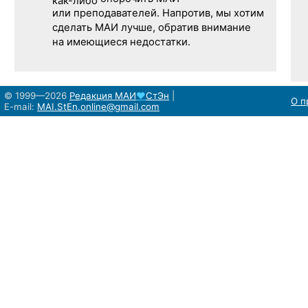
как-либо
или преподавателей. Напротив, мы хотим
сделать МАИ лучше, обратив внимание
на имеющиеся недостатки.
© 1999—2026
Редакция
МАИ
♥
СтЭн
|
О п
E-mail:
MAI.StEn.online@gmail.com