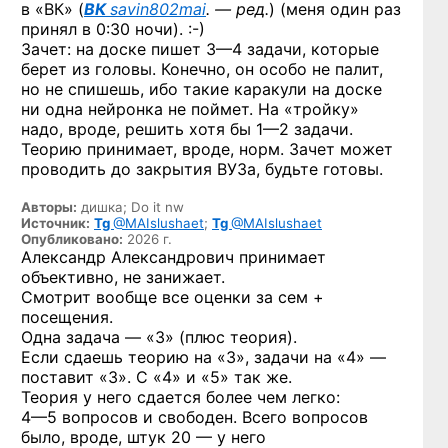
в «ВК» (
ВК
savin802mai
. — ред.
) (меня один раз
принял
в 0:30 ночи). :-)
Зачет: на доске пишет
3—4 задачи,
которые
берет из головы. Конечно, он особо не палит,
но не спишешь, ибо такие каракули на доске
ни одна нейронка не поймет. На «тройку»
надо, вроде, решить хотя бы
1—2 задачи.
Теорию принимает, вроде, норм. Зачет может
проводить до закрытия ВУЗа, будьте готовы.
Авторы:
дишка; Do it nw
Источник:
Tg
@MAIslushaet
;
Tg
@MAIslushaet
Опубликовано:
2026 г.
Александр Александрович принимает
объективно, не занижает.
Смотрит вообще все оценки за сем +
посещения.
Одна задача — «3» (плюс теория).
Если сдаешь теорию на «3», задачи на «4» —
поставит «3».
С «4» и «5» так же.
Теория у него сдается более чем легко:
4—5 вопросов
и свободен. Всего вопросов
было, вроде, штук 20 — у него