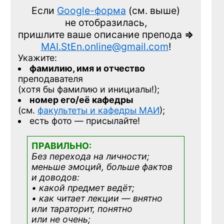
Если
Google-форма
(см. выше)
не отобразилась,
пришлите ваше описание препода
=>
MAI.StEn.online@gmail.com
!
Укажите:
фамилию, имя и отчество
преподавателя
(хотя бы фамилию и инициалы!);
номер его/её кафедры
(см.
факультеты и кафедры МАИ
);
есть фото — присылайте!
ПРАВИЛЬНО:
Без перехода на личности;
меньше эмоций, больше фактов
и доводов:
• какой предмет ведёт;
• как читает лекции — внятно
или тараторит, понятно
или не очень;