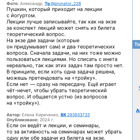
Фото:
Александр,
Tg
@pronator_228
Пушкин, который приходит на лекции
с йогуртом.
Лекции лучше записывайте, так как на экзе
за конспект лекций может снять из билета
теоретический вопрос.
На экзе две задачи (которые
То
он придумывает сам) и два теоретических
вопроса. Сначала задачи, на них тоже можно
пользоваться лекциями. Но списать с инета
нереально, так как этих задач там просто нет.
В принципе, если хоть одна задача решена,
можешь претендовать на «тройку».
Если нет — сразу на пересдачу. Ещё играет
чёт-нечет,
чтобы убрать теоретический
вопрос. И общается устно (из вопросов
на «тройку»).
А
Автор:
Елена Кириченко,
ВК
293933733
Опубликовано:
2024 г.
Если он ведёт и лекции, и семинары,
то за активность на семинарах может убрать
одну или обе задачи из билета на экзе.