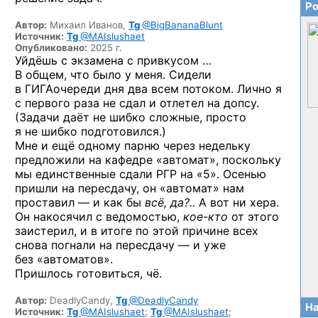
Ро
Автор:
Михаил Иванов,
Tg
@BigBananaBlunt
Источник:
Tg
@MAIslushaet
Опубликовано:
2025 г.
Уйдёшь с экзамена с привкусом …
В общем, что было у меня. Сидели
в ГИГАочереди дня два всем потоком. Лично я
с первого раза не сдал и отлетел на допсу.
(Задачи даёт не шибко сложные, просто
я не шибко подготовился.)
Мне и ещё одному парню через недельку
предложили на кафедре «автомат», поскольку
мы единственные сдали РГР на «5». Осенью
пришли на пересдачу, он «автомат» нам
проставил — и как бы
всё, да?..
А вот ни хера.
Он накосячил с ведомостью,
кое-кто
от этого
заистерил, и в итоге по этой причине всех
снова погнали на пересдачу — и уже
без «автоматов».
Пришлось готовиться, чё.
Автор:
DeadlyCandy,
Tg
@DeadlyCandy
На
Источник:
Tg
@MAIslushaet
;
Tg
@MAIslushaet
;