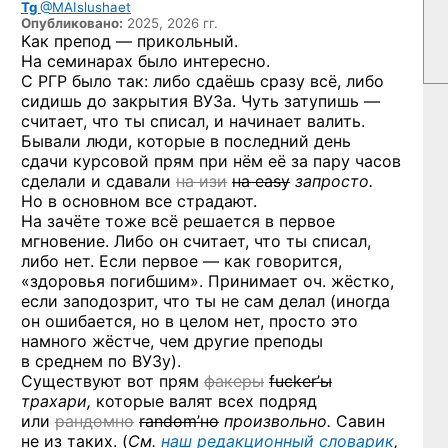
Tg
@MAIslushaet
Опубликовано:
2025, 2026 гг.
Как препод — прикольный.
На семинарах было интересно.
С РГР было так: либо сдаёшь сразу всё, либо
сидишь до закрытия ВУЗа. Чуть затупишь —
считает, что ты списал, и начинает валить.
Бывали люди, которые в последний день
сдачи курсовой прям при нём её за пару часов
сделали и сдавали
на изи
на easy
запросто.
Но в основном все страдают.
На зачёте тоже всё решается в первое
мгновение. Либо он считает, что ты списал,
либо нет. Если первое — как говорится,
«здоровья погибшим». Принимает оч. жёстко,
если заподозрит, что ты не сам делал (иногда
он ошибается, но в целом нет, просто это
намного жёстче, чем другие преподы
в среднем по ВУЗу).
Существуют вот прям
факеры
fucker’ы
трахари,
которые валят всех подряд
или
рандомно
random’но
произвольно.
Савин
не из таких. (
См.
наш редакционный словарик
,