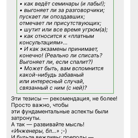
• как ведёт семинары (и лабы!);
• выгоняет ли за разговорчики;
пускает ли опоздавших;
отмечает ли присутствующих;
• шутит или все время угрюм(а);
• как относится к «платным
консультациям»
…
• И как экзамены принимает,
конечно! (Реально ли списать?
Выгоняет ли, если спалит?)
• Может быть, вам вспомнится
какой-нибудь
забавный
или интересный случай,
связанный с ним (с ней)?
Эти тезисы — рекомендация, не более!
Просто важно, чтобы
эти фундаментальные аспекты были
затронуты.
А так — развивайте мысль!
«Инженеры, бл…»
;-)
И будьте вежливы: преподы —