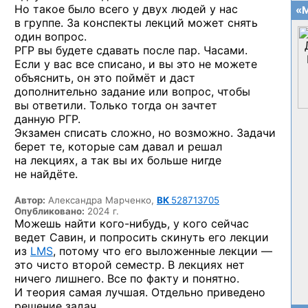
Но такое было всего у двух людей у нас
«М
в группе. За конспекты лекций может снять
один вопрос.
РГР вы будете сдавать после пар. Часами.
Если у вас все списано, и вы это не можете
объяснить, он это поймёт и даст
дополнительно задание или вопрос, чтобы
вы ответили. Только тогда он зачтет
данную РГР.
Экзамен списать сложно, но возможно. Задачи
берет те, которые сам давал и решал
на лекциях, а так вы их больше нигде
не найдёте.
Автор:
Александра Марченко,
ВК
528713705
Опубликовано:
2024 г.
Можешь найти
кого-нибудь,
у кого сейчас
ведет Савин, и попросить скинуть его лекции
из
LMS
, потому что его выложенные лекции —
это чисто второй семестр. В лекциях нет
ничего лишнего. Все по факту и понятно.
И теория самая лучшая. Отдельно приведено
решение задач.