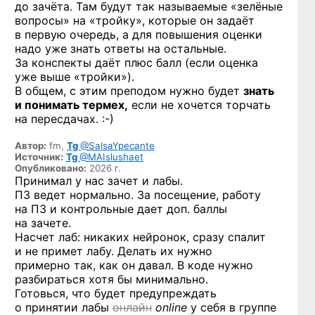
до зачёта. Там будут так называемые «зелёные
вопросы» на «тройку», которые он задаёт
в первую очередь, а для повышения оценки
надо уже знать ответы на остальные.
За конспекты даёт плюс балл (если оценка
уже выше «тройки»).
В общем, с этим преподом нужно будет
знать
и понимать термех,
если не хочется торчать
на пересдачах. :-)
Автор:
fm,
Tg
@SalsaYpecante
Источник:
Tg
@MAIslushaet
Опубликовано:
2026 г.
Принимал у нас зачет и лабы.
ПЗ ведет нормально. За посещение, работу
на ПЗ и контрольные дает доп. баллы
на зачете.
Насчет лаб: никаких нейронок, сразу спалит
и не примет лабу. Делать их нужно
примерно так, как он давал. В коде нужно
разбираться хотя бы минимально.
Готовься, что будет предупреждать
о принятии лабы
онлайн
online
у себя в группе