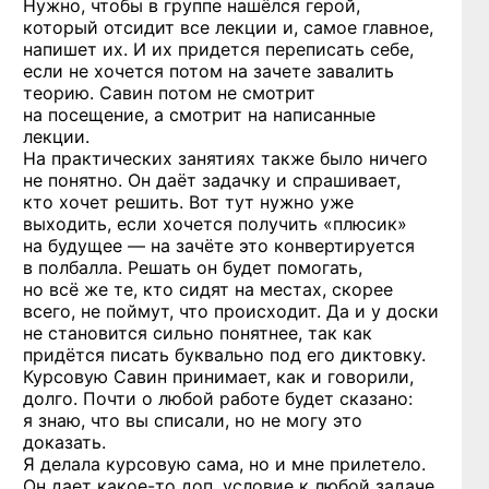
Нужно, чтобы в группе нашёлся герой,
который отсидит все лекции и, самое главное,
напишет их. И их придется переписать себе,
если не хочется потом на зачете завалить
теорию. Савин потом не смотрит
на посещение, а смотрит на написанные
лекции.
На практических занятиях также было ничего
не понятно. Он даёт задачку и спрашивает,
кто хочет решить. Вот тут нужно уже
выходить, если хочется получить «плюсик»
на будущее — на зачёте это конвертируется
в полбалла. Решать он будет помогать,
но всё же те, кто сидят на местах, скорее
всего, не поймут, что происходит. Да и у доски
не становится сильно понятнее, так как
придётся писать буквально под его диктовку.
Курсовую Савин принимает, как и говорили,
долго. Почти о любой работе будет сказано:
я знаю, что вы списали, но не могу это
доказать.
Я делала курсовую сама, но и мне прилетело.
Он дает
какое-то
доп. условие к любой задаче