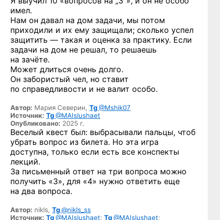
Я выучил 10 «вопросов на „3“», и он не особо
имел.
Нам он давал на дом задачи, мы потом
приходили и их ему защищали; сколько успел
защитить — такая и оценка за практику. Если
задачи на дом не решал, то решаешь
на зачёте.
Может длиться очень долго.
Он забористый чел, но ставит
по справедливости и не валит особо.
Автор:
Мария Северин,
Tg
@Mshik07
Источник:
Tg
@MAIslushaet
Опубликовано:
2025 г.
Веселый квест был: выбрасывали пальцы, чтоб
убрать вопрос из билета. Но эта игра
доступна, только если есть все конспекты
лекций.
За письменный ответ на три вопроса можно
получить «3», для «4» нужно ответить еще
на два вопроса.
Автор:
nikls,
Tg
@nikls_ss
Источник:
Tg
@MAIslushaet
;
Tg
@MAIslushaet
;