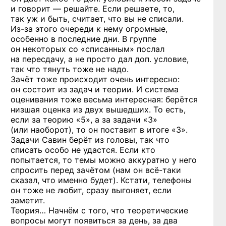
и говорит — решайте. Если решаете, то,
так уж и быть, считает, что вы не списали.
Из-за
этого очереди к нему огромные,
особенно в последние дни. В группе
он некоторых со «списанным» послал
на пересдачу, а не просто дал доп. условие,
так что тянуть тоже не надо.
Зачёт тоже происходит очень интересно:
он состоит из задач и теории. И система
оценивания тоже весьма интересная: берётся
низшая оценка из двух вышедших. То есть,
если за теорию «5», а за задачи «3»
(или наоборот), то он поставит в итоге «3».
Задачи Савин берёт из головы, так что
списать особо не удастся. Если кто
попытается, то темы можно аккуратно у него
спросить перед зачётом (нам он
всё-таки
сказал, что именно будет). Кстати, телефоны
он тоже не любит, сразу выгоняет, если
заметит.
Теория… Начнём с того, что теоретические
вопросы могут появиться за день, за два