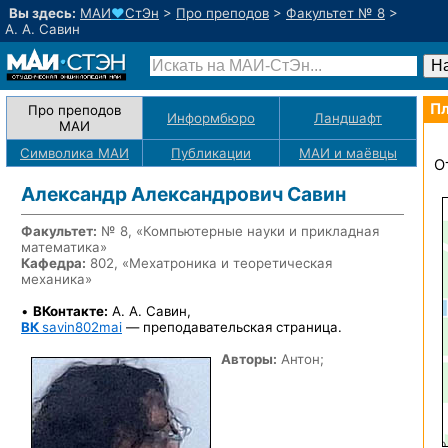
Вы здесь:
МАИ
♥
СтЭн
>
Про преподов
>
Факультет № 8
>
А. А. Савин
Пл
Про преподов
Информбюро
Ландшафт
МАИ
Символика МАИ
Публикации
МАИ
и маёвцы
О
Александр Александрович Савин
Факультет:
№ 8, «Компьютерные науки и прикладная
математика»
Кафедра:
802, «Мехатроника и теоретическая
механика»
•
ВКонтакте:
А. А. Савин,
ВК
savin802mai
— преподавательская страница.
Авторы:
Антон;