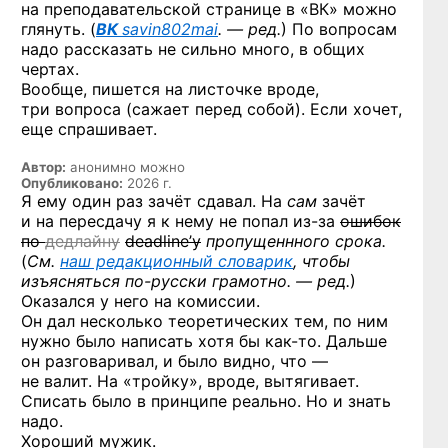
на преподавательской странице в «ВК» можно
глянуть. (
ВК
savin802mai
. — ред.
) По вопросам
надо рассказать не сильно много, в общих
чертах.
Вообще, пишется на листочке вроде,
три вопроса (сажает перед собой). Если хочет,
еще спрашивает.
Автор:
анонимно можно
Опубликовано:
2026 г.
Я ему один раз зачёт сдавал. На
сам
зачёт
и на пересдачу я к нему не попал
из-за
ошибок
по
дедлайну
deadline’у
пропущеннного срока.
(
См.
наш редакционный словарик
, чтобы
изъясняться
по-русски
грамотно. — ред.
)
Оказался у него на комиссии.
Он дал несколько теоретических тем, по ним
нужно было написать хотя бы
как-то.
Дальше
он разговаривал, и было видно, что —
не валит. На «тройку», вроде, вытягивает.
Списать было в принципе реально. Но и знать
надо.
Хороший мужик.