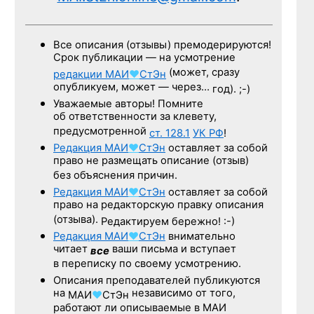
Все описания (отзывы) премодерируются!
Срок публикации — на усмотрение
(может, сразу
редакции
МАИ
♥
СтЭн
опубликуем, может — через…
год). ;-)
Уважаемые авторы! Помните
об ответственности за клевету,
предусмотренной
ст. 128.1
УК РФ
!
Редакция
МАИ
♥
СтЭн
оставляет за собой
право не размещать описание (отзыв)
без объяснения причин.
Редакция
МАИ
♥
СтЭн
оставляет за собой
право на редакторскую правку описания
(отзыва).
Редактируем бережно! :-)
Редакция
МАИ
♥
СтЭн
внимательно
читает
ваши письма и вступает
все
в переписку по своему усмотрению.
Описания преподавателей публикуются
на
независимо от того,
МАИ
♥
СтЭн
работают ли описываемые в МАИ