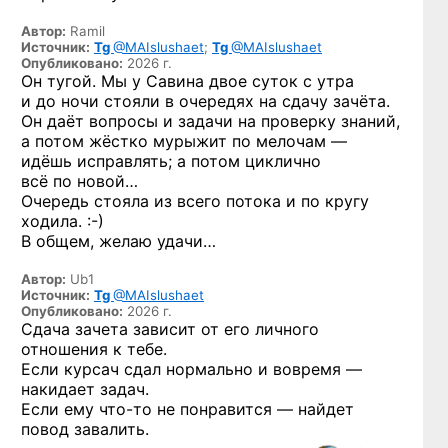
Автор:
Ramil
Источник:
Tg
@MAIslushaet
;
Tg
@MAIslushaet
Опубликовано:
2026 г.
Он тугой. Мы у Савина двое суток с утра
и до ночи стояли в очередях на сдачу зачёта.
Он даёт вопросы и задачи на проверку знаний,
а потом жёстко мурыжит по мелочам —
идёшь исправлять; а потом циклично
всё по новой…
Очередь стояла из всего потока и по кругу
ходила. :-)
В общем, желаю удачи…
Автор:
Ub1
Источник:
Tg
@MAIslushaet
Опубликовано:
2026 г.
Сдача зачета зависит от его личного
отношения к тебе.
Если курсач сдал нормально и вовремя —
накидает задач.
Если ему
что-то
не понравится — найдет
повод завалить.