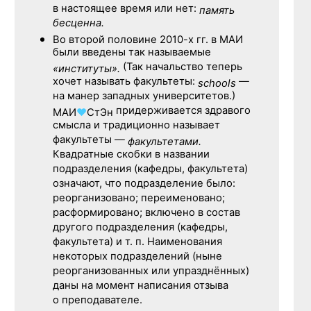
в настоящее время или нет:
память
бесценна.
Во второй половине
2010-х гг.
в МАИ
были введены так называемые
(Так начальство теперь
«институты».
хочет называть факультеты:
—
schools
на манер западных университетов.)
придерживается здравого
МАИ
♥
СтЭн
смысла и традиционно называет
факультеты —
факультетами.
Квадратные скобки в названии
подразделения (кафедры, факультета)
означают, что подразделение было:
реорганизовано; переименовано;
расформировано; включено в состав
другого подразделения (кафедры,
факультета) и т. п. Наименования
некоторых подразделений (ныне
реорганизованных или упразднённых)
даны на момент написания отзыва
о преподавателе.