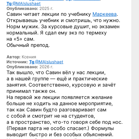
Tg
@MAIslushaet
Опубликовано:
2025 г.
Савин читает лекции по учебнику
Маркеева
.
Открываешь учебник и смотришь, что нужно.
Норм мужик. За курсовые душит, но экзамен
нормальный. Я сдал ему экз по термеху
на «5» сам.
Обычный препод.
Автор:
Ксения
Источник:
Tg
@MAIslushaet
Опубликовано:
2026 г.
Так вышло, что Савин вёл у нас лекции,
а в нашей группе — ещё и практические
занятия. Соответственно, курсовую и зачёт
принимал также он.
На первой же лекции появляется желание
больше не ходить на данное мероприятие,
так как Савин будто разговаривает сам
с собой и смотрит не на студентов,
а в пространство,
что-то
говоря себе под нос.
(Первая парта не особо спасает.) Формулы
выводит быстро и без особых объяснений.