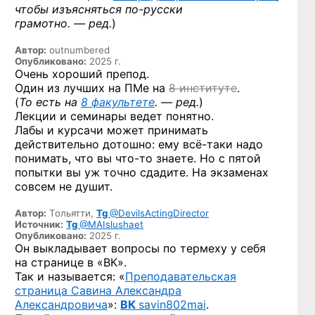
чтобы изъясняться
по-русски
грамотно. — ред.
)
Автор:
outnumbered
Опубликовано:
2025 г.
Очень хороший препод.
Один из лучших на ПМе на
8 институте
.
(
То есть на
8 факультете
. — ред.
)
Лекции и семинары ведет понятно.
Лабы и курсачи может принимать
действительно дотошно: ему
всё-таки
надо
понимать, что вы
что-то
знаете. Но с пятой
попытки вы уж точно сдадите. На экзаменах
совсем не душит.
Автор:
Тольятти,
Tg
@DevilsActingDirector
Источник:
Tg
@MAIslushaet
Опубликовано:
2025 г.
Он выкладывает вопросы по термеху у себя
на странице в «ВК».
Так и называется: «
Преподавательская
страница Савина Александра
Александровича
»:
ВК
savin802mai
.