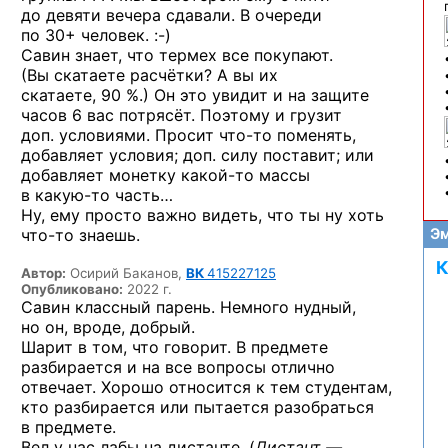
до девяти вечера сдавали. В очереди
по 30+ человек. :-)
Савин знает, что термех все покупают.
(Вы скатаете расчётки? А вы их
скатаете, 90 %.)
Он это увидит и на защите
часов 6 вас потрясёт. Поэтому и грузит
доп. условиями. Просит
что-то
поменять,
добавляет условия; доп. силу поставит; или
добавляет монетку
какой-то
массы
в какую-то
часть…
Ну, ему просто важно видеть, что ты ну хоть
что-то
знаешь.
Эм
К
Автор:
Осирий Баканов,
ВК
415227125
Опубликовано:
2022 г.
Савин классный парень. Немного нудный,
но он, вроде, добрый.
Шарит в том, что говорит. В предмете
разбирается и на все вопросы отлично
отвечает. Хорошо относится к тем студентам,
кто разбирается или пытается разобраться
в предмете.
Вел у нас лабы на дистанте. (
Дистант —