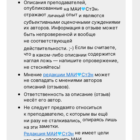
Описания преподавателей,
опубликованные
,
на
МАИ
♥
СтЭн
отражают
опыт
личный
и являются
субъективными оценочными суждениями
их авторов. Информация в отзыве может
быть непроверенной и вообще
не соответствующей
Если вы считаете,
действительности. ;-)
что
содержится
в каком-либо описании
наглая ложь — напишите опровержение,
не стесняйтесь!
Мнение
редакции
МАИ
♥
СтЭн
может
не совпадать с мнениями авторов
описаний (отзывов).
Ответственность
за описание
(отзыв)
несёт его автор.
Не следует
предвзято относиться
к преподавателю,
с которым
вы ещё
опираясь лишь
ни разу
не сталкивались,
заметки.
на эти
не имеет цели
Редакция
МАИ
♥
СтЭн
опорочить МАИ